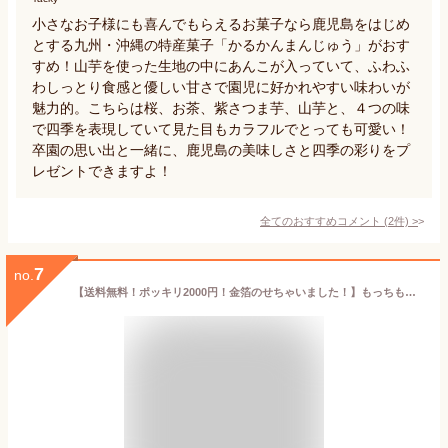
小さなお子様にも喜んでもらえるお菓子なら鹿児島をはじめ
とする九州・沖縄の特産菓子「かるかんまんじゅう」がおす
すめ！山芋を使った生地の中にあんこが入っていて、ふわふ
わしっとり食感と優しい甘さで園児に好かれやすい味わいが
魅力的。こちらは桜、お茶、紫さつま芋、山芋と、４つの味
で四季を表現していて見た目もカラフルでとっても可愛い！
卒園の思い出と一緒に、鹿児島の美味しさと四季の彩りをプ
レゼントできますよ！
全てのおすすめコメント
(
2
件)
>
7
no.
【送料無料！ポッキリ2000円！金箔のせちゃいました！】もっちもちオリジナル金箔上用まんじゅう12個入 ネット限定【熨斗無料】【smtb-t】【YDKG-t】【送料無料】【楽ギフ_メッセ入力】【楽ギフ_包装】【楽ギフ_のし宛書】