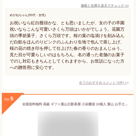
価格と在庫を
楽天
でチェック
>>
めがねちゃん(50代・女性)
お祝いなら紅白饅頭かな、とも思いましたが、女の子の卒園
祝いならこんな可愛いさくら万頭はいかがでしょう。花園万
頭の季節菓子、さくら万頭です。桜の葉の塩漬けを刻み込ん
だ白餡をほんのりピンクのふんわり生地で包んで蒸し上げ、
桜の花の焼き印を押して仕上げた春の香りのおまんじゅう。
見た目が可愛らしいのはもちろん、名の通った老舗のお菓子
でのし対応もきちんとしてくれますから、お世話になった方
への贈答用に安心です。
全てのおすすめコメント
(
2
件)
>
5
no.
全国送料無料 高級 ギフト葉山日影茶屋 小浜饅頭 10個入 葉山 お手土産 和菓子 スイーツ お取り寄せ グルメ お中元に※写真は商品イメージです。のし、手提げ袋をご希望の方は購入ページから選択、または配送希望の自由記入欄に記入してください。