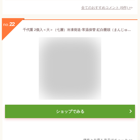
全てのおすすめコメント
(
6
件)
>
22
no.
千代重 2個入＜大＞（七層）冷凍発送-常温保管 紅白饅頭（まんじゅう）上用まんじゅう 紅白 まんじゅう ≪ひな祭り 入学祝い 入学内祝い 入園祝い 成人祝い 七五三 卒業祝い 卒園祝い 引菓子 内祝い 出産 結婚 新築 お祝い お返し ご挨拶 お菓子 和菓子 スイーツ 贈り物≫
ショップでみる
価格と在庫を
楽天
でチェック
>>