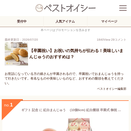
受付中
人気アイテム
マイページ
本ページはプロモーションを含みます
最終更新日：2026/07/20
1840
View
29
コメント
【卒園祝い】お祝いの気持ちが伝わる！美味しいま
んじゅうのおすすめは？
お世話になっている方の娘さんが卒園されるので、卒園祝いでおまんじゅうを持っ
て行きたいです。有名なものや美味しいものなど、おすすめの饅頭を教えてくださ
い。
ベストオイシー編集部
1
no.
ギフト 記念 に 紅白まんじゅう (10個6cm) 紅白饅頭 卒業式 御祝 御礼 内祝い 上棟式 誕生日 名入れ 卒業 卒園式 常温配送のみ おめでとう お菓子 喜ばれる 手 土産 紅白饅頭 賞味期限 饅頭 記念品 プレゼント お祝いに 御祝いに 記念日 のし 名入れ