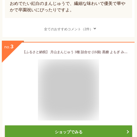
おめでたい紅白のまんじゅうで、繊細な味わいで優美で華や
かで卒園祝いにぴったりですよ。
全てのおすすめコメント（2件）
3
no.
【ふるさと納税】 月山まんじゅう 3種 詰合せ (15個) 黒糖 よもぎ みそ 全国菓子大博覧会受賞 おかし お土産 山形県 西川町 銘菓 菓子舗わかつき FYN9-278
ショップでみる