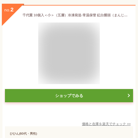
2
no.
千代重 10個入＜小＞（五層）冷凍発送-常温保管 紅白饅頭（まんじゅう）上用まんじゅう 紅白 まんじゅう ≪ひな祭り 入学祝い 入学内祝い 入園祝い 成人祝い 七五三 卒業祝い 卒園祝い 引菓子 内祝い 出産 結婚 新築 お祝い お返し ご挨拶 お菓子 和菓子 スイーツ 贈り物≫
ショップでみる
価格と在庫を
楽天
でチェック
>>
ひひん(60代・男性)