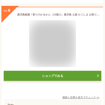
6
no.
鹿児島銘菓！彩りのかるかん（10個入）鹿児島 土産 かごしま お取り寄せ ご当地スイーツ 饅頭 お礼 御祝 ギフト プレゼント あんこ まんじゅう みやげ ポイント消化 個包装 和菓子 贈答 郷土 特産品 軽羹 贈物 銘菓 山福製菓 お歳暮 景品_お菓子
ショップでみる
価格と在庫を
楽天
でチェック
>>
Tacky