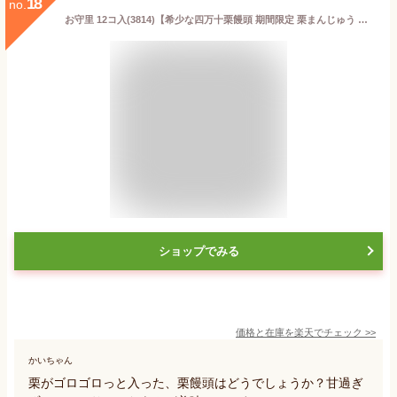
18
no.
お守里 12コ入(3814)【希少な四万十栗饅頭 期間限定 栗まんじゅう マロン 和菓子 スイーツ ギフト お取り寄せ お土産 お菓子 プレゼント おみやげ お歳暮 お年賀 内祝 お供え 仏事 高知】
ショップでみる
価格と在庫を
楽天
でチェック
>>
かいちゃん
栗がゴロゴロっと入った、栗饅頭はどうでしょうか？甘過ぎ