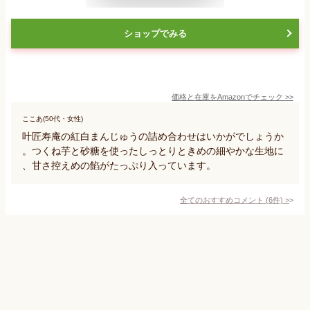
ショップでみる
価格と在庫を
Amazon
でチェック
>>
ここあ(50代・女性)
叶匠寿庵の紅白まんじゅうの詰め合わせはいかがでしょうか
。つくね芋と砂糖を使ったしっとりときめの細やかな生地に
、甘さ控えめの餡がたっぷり入っています。
全てのおすすめコメント
(
6
件)
>