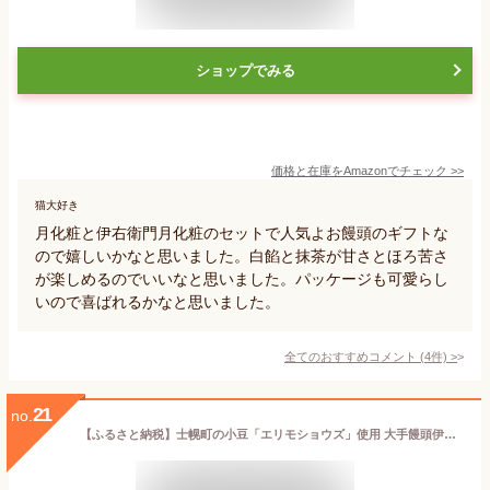
ショップでみる
価格と在庫を
Amazon
でチェック
>>
猫大好き
月化粧と伊右衛門月化粧のセットで人気よお饅頭のギフトな
ので嬉しいかなと思いました。白餡と抹茶が甘さとほろ苦さ
が楽しめるのでいいなと思いました。パッケージも可愛らし
いので喜ばれるかなと思いました。
全てのおすすめコメント
(
4
件)
>
21
no.
【ふるさと納税】士幌町の小豆「エリモショウズ」使用 大手饅頭伊部屋の大手まんぢゅう10個入り まんじゅう 饅頭 北海道 北海道産 小豆 あずき 岡山 国産 デザート スイーツ 贈り物 ギフト おすすめ プチギフト ふるさと 詰合 詰め合わせ 乳製品 送料無料 十勝 士幌町 6000円