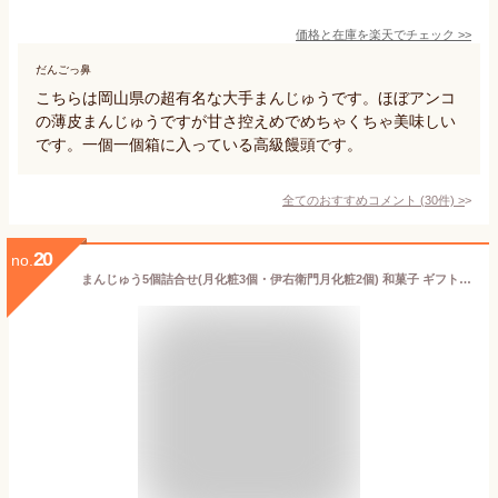
価格と在庫を
楽天
でチェック
>>
だんごっ鼻
こちらは岡山県の超有名な大手まんじゅうです。ほぼアンコ
の薄皮まんじゅうですが甘さ控えめでめちゃくちゃ美味しい
です。一個一個箱に入っている高級饅頭です。
全てのおすすめコメント
(
30
件)
>
20
no.
まんじゅう5個詰合せ(月化粧3個・伊右衛門月化粧2個) 和菓子 ギフト 人気 饅頭 餡 ギフト 詰め合わせ 個包装 大阪 お土産 お菓子 まんじゅう 和菓子 お取り寄せ