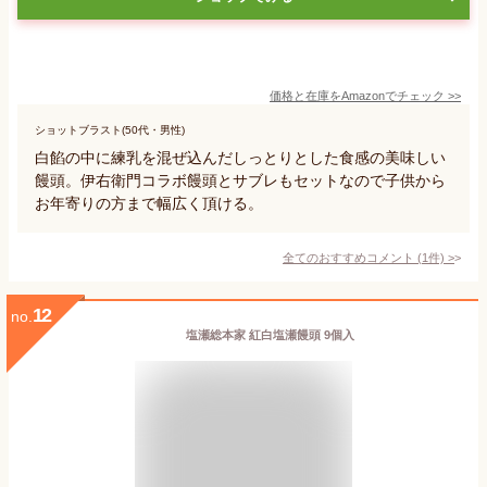
価格と在庫を
Amazon
でチェック
>>
ショットブラスト(50代・男性)
白餡の中に練乳を混ぜ込んだしっとりとした食感の美味しい
饅頭。伊右衛門コラボ饅頭とサブレもセットなので子供から
お年寄りの方まで幅広く頂ける。
全てのおすすめコメント
(
1
件)
>
12
no.
塩瀬総本家 紅白塩瀬饅頭 9個入