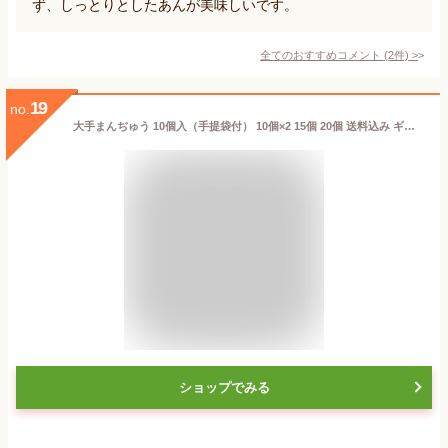
ず、しっとりとしたあんが美味しいです。
全てのおすすめコメント
(
2
件)
>
19
no.
大手まんぢゅう 10個入（手提袋付） 10個×2 15個 20個 送料込み ギフト プレゼント 贈答 お取り寄せ お土産 (レビュー記入で300円OFFクーポン配布中)
ショップでみる