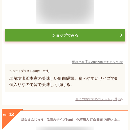
ショップでみる
価格と在庫を
Amazon
でチェック
>>
ショットブラスト(50代・男性)
老舗塩瀬総本家の美味しい紅白饅頭。食べやすいサイズで9
個入りなので皆で美味しく頂ける。
全てのおすすめコメント
(
3
件)
>
13
no.
紅白まんじゅう (1個のサイズ8cm) 化粧箱入 紅白饅頭 内祝い 上棟式 卒業 卒園式 常温配送のみ おめでとう お菓子 和菓子 喜ば れる 手 土産 紅白饅頭 賞味期限 内祝い 紅白 饅頭 名 入れ 饅頭 上棟式 手土産 プレゼント 誕生日