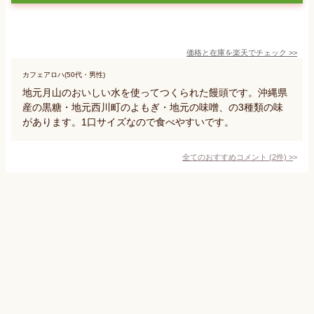
価格と在庫を
楽天
でチェック
>>
カフェアロハ(50代・男性)
地元月山のおいしい水を使ってつくられた饅頭です。沖縄県
産の黒糖・地元西川町のよもぎ・地元の味噌、の3種類の味
があります。1口サイズなので食べやすいです。
全てのおすすめコメント
(
2
件)
>