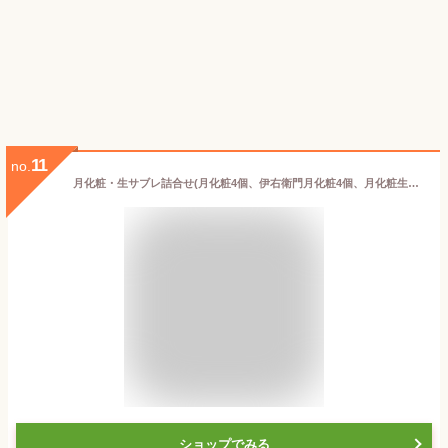
11
no.
月化粧・生サブレ詰合せ(月化粧4個、伊右衛門月化粧4個、月化粧生サブレ14個) 和菓子 ギフト 人気 饅頭 餡 ギフト 詰め合わせ 個包装 大阪 お土産 お菓子 まんじゅう 和菓子 お取り寄せ
ショップでみる