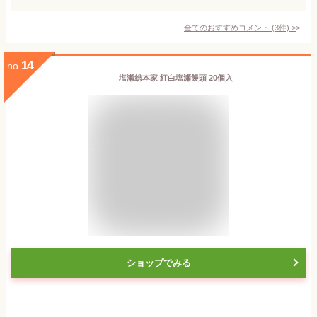
全てのおすすめコメント
(
3
件)
>
14
no.
塩瀬総本家 紅白塩瀬饅頭 20個入
ショップでみる