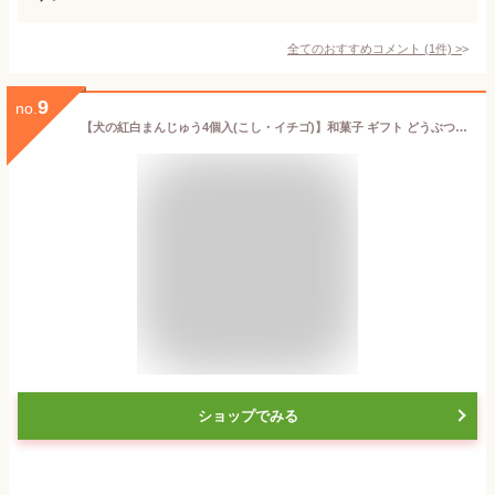
全てのおすすめコメント
(
1
件)
>
9
no.
【犬の紅白まんじゅう4個入(こし・イチゴ)】和菓子 ギフト どうぶつ饅頭 いぬ 薯蕷饅頭 ブライダル 結婚式 パーティー お祝い 出産 贈り物 動物 イヌ 寿 ウエディング ご挨拶 可愛い 誕生日 お返し 内祝い 手土産 引菓子 プレゼント 贈答品 イベント 詰め合わせ お取り寄せ
ショップでみる