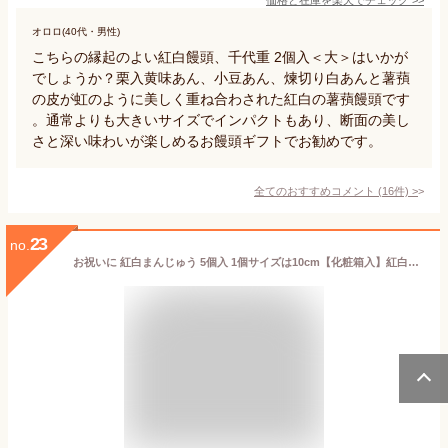
オロロ(40代・男性)
こちらの縁起のよい紅白饅頭、千代重 2個入＜大＞はいかが
でしょうか？栗入黄味あん、小豆あん、煉切り白あんと薯蕷
の皮が虹のように美しく重ね合わされた紅白の薯蕷饅頭です
。通常よりも大きいサイズでインパクトもあり、断面の美し
さと深い味わいが楽しめるお饅頭ギフトでお勧めです。
全てのおすすめコメント
(
16
件)
>
23
no.
お祝いに 紅白まんじゅう 5個入 1個サイズは10cm【化粧箱入】紅白饅頭 お取り寄せ 内祝い 和菓子 上棟式 引出物 出産内祝い 結婚祝い 出産祝い 入学式 プレゼント ご挨拶 名入れ【常温配送のみ】卒業 卒園式 おめでとう お菓子 記念日 のし 名入れお中元 ギフト