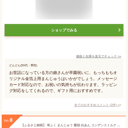
ショップでみる
価格と在庫を
楽天
でチェック
>>
どんどん(50代・男性)
お世話になっている方の娘さんが卒園祝いに、もっちもちオ
リジナル金箔上用まんじゅうはいかがでしょう。メッセージ
カード対応なので、お祝いの気持ちが伝わります。ラッピン
グ対応をしてくれるので、ギフト用におすすめです。
全てのおすすめコメント
(
2
件)
>
8
no.
【ふるさと納税】 幸ふく まんじゅう 饅頭 白あん コンデンスミルク 和菓子 洋菓子 個包装 お茶 コーヒー 紅茶 に合う 贈答 ギフト 歳暮 かわいい おやつ