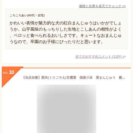
価格と在庫を
楽天
でチェック
>>
ころころあい(40代・女性)
かわいい表情が魅力的な犬の紅白まんじゅうはいかがでしょ
うか。山芋風味のもっちりした生地とこしあんの相性がよく
、ペロッと食べられるおいしさです。キュートなおまんじゅ
うなので、卒園のお子様にぴったりだと思います。
全てのおすすめコメント
(
11
件)
>
10
no.
【当店自慢】栗衣(くりごろも)甘露栗 国産小豆 栗まんじゅう 饅頭 お取寄せ