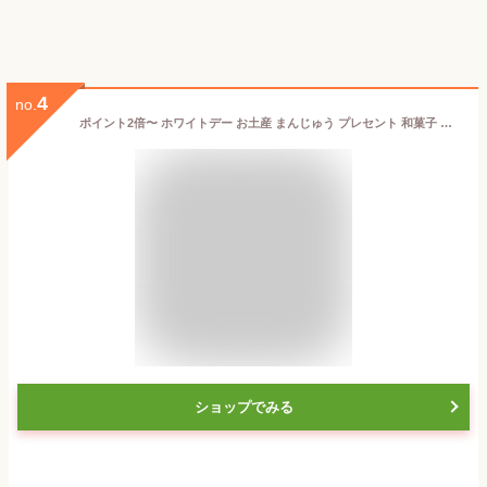
4
no.
ポイント2倍〜 ホワイトデー お土産 まんじゅう プレセント 和菓子 ギフト 天保5年創業 東京新宿 代表銘菓 花園万頭 さくら万頭6個入
ショップでみる