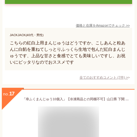
価格と在庫を
Amazon
でチェック
>>
JACKJACK(40代・男性)
こちらの紅白上用まんじゅうはどうですか、こしあんと粒あ
んに白餡を重ねてしっとりふっくら生地で包んだ紅白まんじ
ゅうです、上品な甘さと食感でとても美味しいですし、お祝
いにピッタリなのでおススメです
全てのおすすめコメント
(
7
件)
>
17
no.
「幸ふくまんじゅう10個入」【冷凍商品との同梱不可】山口県 下関 おみやげ お土産 プチギフト 小分け 引菓子 引き出物 結婚式 ごあいさつ 厄祝い お菓子 食べ物 食品 退職 帰省土産 内祝い お返し お供え 個包装 1500円 縁起 父の日 お中元 御中元