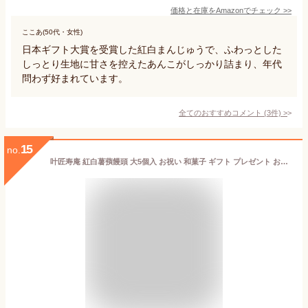
価格と在庫を
Amazon
でチェック
>>
ここあ(50代・女性)
日本ギフト大賞を受賞した紅白まんじゅうで、ふわっとした
しっとり生地に甘さを控えたあんこがしっかり詰まり、年代
問わず好まれています。
全てのおすすめコメント
(
3
件)
>
15
no.
叶匠寿庵 紅白薯蕷饅頭 大5個入 お祝い 和菓子 ギフト プレゼント お歳暮 お中元 箱付