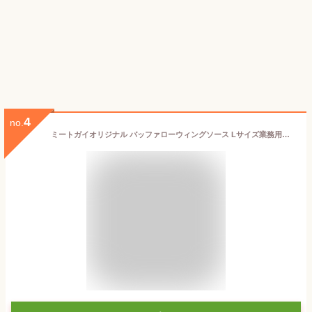
4
no.
ミートガイオリジナル バッファローウィングソース Lサイズ業務用（手羽元・手羽先唐揚/チキンウィングピリ辛チリソース）【ネイキッド・ウィングソース】-SP130