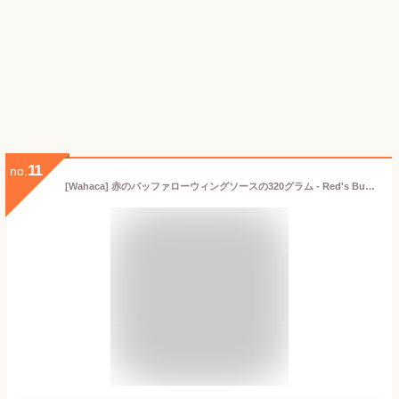
11
no.
[Wahaca] 赤のバッファローウィングソースの320グラム - Red's Buffalo Wings Sauce 320g [並行輸入品]