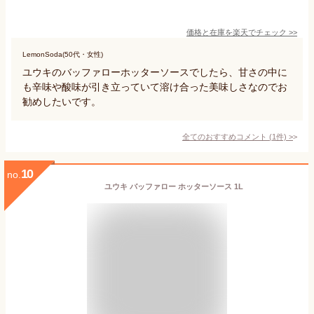
価格と在庫を
楽天
でチェック
>>
LemonSoda(50代・女性)
ユウキのバッファローホッターソースでしたら、甘さの中に
も辛味や酸味が引き立っていて溶け合った美味しさなのでお
勧めしたいです。
全てのおすすめコメント
(
1
件)
>
10
no.
ユウキ バッファロー ホッターソース 1L