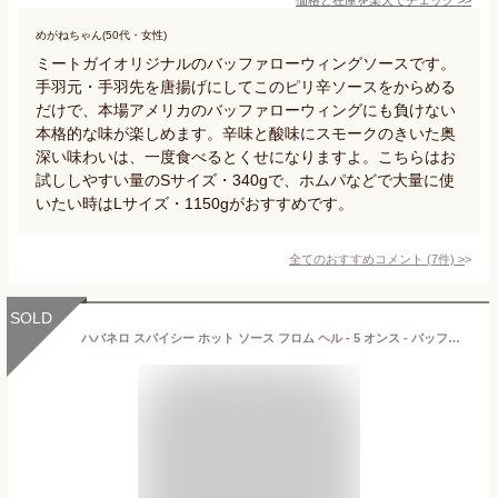
めがねちゃん(50代・女性)
ミートガイオリジナルのバッファローウィングソースです。
手羽元・手羽先を唐揚げにしてこのピリ辛ソースをからめる
だけで、本場アメリカのバッファローウィングにも負けない
本格的な味が楽しめます。辛味と酸味にスモークのきいた奥
深い味わいは、一度食べるとくせになりますよ。こちらはお
試ししやすい量のSサイズ・340gで、ホムパなどで大量に使
いたい時はLサイズ・1150gがおすすめです。
全てのおすすめコメント
(
7
件)
>
SOLD
ハバネロ スパイシー ホット ソース フロム ヘル - 5 オンス - バッファローウィング、ステーキ、チリ用のプレミアムグルメスパイシーホットハバネロソース - 警告 - 勇気があるなら試してみてください！ ASS KICKIN' Habanero Spicy Hot Sauce From