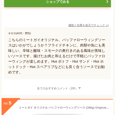
ショップでみる
価格と在庫を
楽天
でチェック
>>
オロロ(40代・男性)
こちらのミートガイオリジナル、バッファローウィングソー
スはいかがでしょうか？フライドチキンに、肉類や魚にも美
味しい、辛味と酸味・スモークの奥行きのある風味が美味し
いソースです。揚げたお肉と和えるだけで手軽にバッファロ
ーウィングが楽しめます。Hot ポトフ・Hot サンド・Hot ホ
ットドック・Hot スペアリブなどにも良く合うソースでお勧
めです。
全てのおすすめコメント（2件）
5
no.
ミートガイ オリジナル バッファローウィングソース (340g) Original Buffalo Wing Sauce S-Size