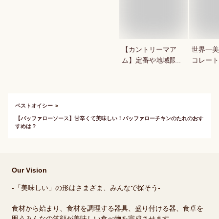
【カントリーマア
世界一美
ム】定番や地域限定
コレート
商品など！人気のカ
やチョコ
ントリーマアムは？
当に美味
おすすす
ください
ベストオイシー
【バッファローソース】甘辛くて美味しい！バッファローチキンのたれのおす
すめは？
Our Vision
-「美味しい」の形はさまざま、みんなで探そう-
食材から始まり、食材を調理する器具、盛り付ける器、食卓を
囲うみんなの笑顔が美味しい食べ物を完成させます。