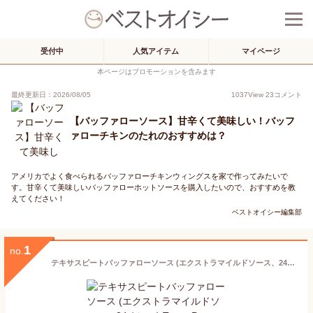
受付中
人気アイテム
マイページ
本ページはプロモーションを含みます
最終更新日：2026/08/05
1037
View
23
コメント
【バッファローソース】甘辛くて美味しい！バッフ
ァローチキンのたれのおすすめは？
アメリカでよく食べられるバッファローチキンウィングスを家で作ってみたいで
す。甘辛くて美味しいバッファローホットソースを購入したいので、おすすめを教
えてください！
ベストオイシー編集部
1
no.
テキサスピートバッファローソース (エクストラマイルドソース、24オンス) Texas Pete Buffalo Sauces (Extra Mild Sauce, 24 Ounce)