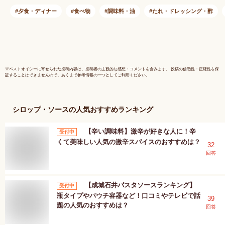
夕食・ディナー
食べ物
調味料・油
たれ・ドレッシング・酢
※
ベストオイシー
に寄せられた投稿内容は、投稿者の主観的な感想・コメントを含みます。 投稿の信憑性・正確性を保
証することはできませんので、あくまで参考情報の一つとしてご利用ください。
シロップ・ソース
の人気おすすめランキング
【辛い調味料】激辛が好きな人に！辛
受付中
くて美味しい人気の激辛スパイスのおすすめは？
32
回答
【成城石井パスタソースランキング】
受付中
瓶タイプやパウチ容器など！口コミやテレビで話
39
題の人気のおすすめは？
回答