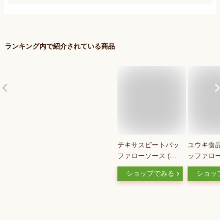
ランキング内で紹介されている商品
テキサスピートバッ
ユウキ食品
ファローソース (エ
ッファロ
クストラマイルドソ
354ml
ショップでみる
ショッ
ース、24オンス)
Texas Pete Buffalo
Sauces (Extra Mild
Sauce, 24 Ounce)