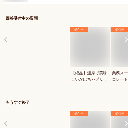
回答受付中の質問
受付中
受付中
【絶品】濃厚で美味
業務スー
しいかぼちゃプリン
コレート
が知りたい！人気の
1キロの
秋スイーツは？
菓用など
気のもの
もうすぐ終了
受付中
受付中