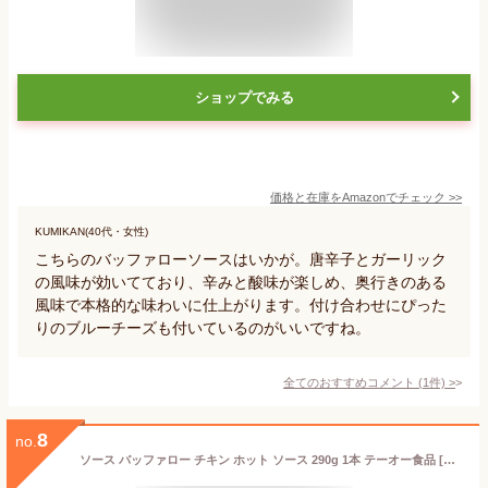
ショップでみる
価格と在庫を
Amazon
でチェック
>>
KUMIKAN(40代・女性)
こちらのバッファローソースはいかが。唐辛子とガーリック
の風味が効いてており、辛みと酸味が楽しめ、奥行きのある
風味で本格的な味わいに仕上がります。付け合わせにぴった
りのブルーチーズも付いているのがいいですね。
全てのおすすめコメント
(
1
件)
>
8
no.
ソース バッファロー チキン ホット ソース 290g 1本 テーオー食品 [ギフト プレゼント 手羽先 唐揚げ からあげ ニューヨーク発祥]