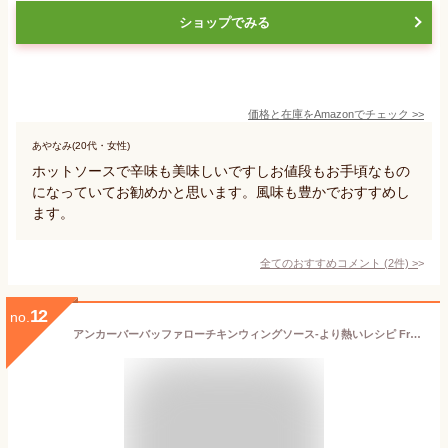
ショップでみる
価格と在庫を
Amazon
でチェック
>>
あやなみ(20代・女性)
ホットソースで辛味も美味しいですしお値段もお手頃なもの
になっていてお勧めかと思います。風味も豊かでおすすめし
ます。
全てのおすすめコメント
(
2
件)
>
12
no.
アンカーバーバッファローチキンウィングソース-より熱いレシピ Frank & Teressa's Anchor Bar Buffalo Chicken Wing Sauce - Hotter Recipe