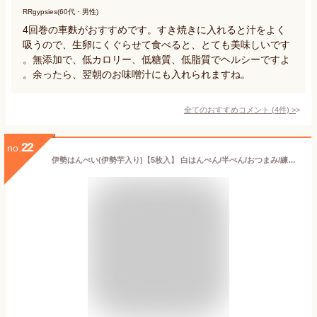
RRgypsies(60代・男性)
4回巻の車麩がおすすめです。すき焼きに入れると汁をよく
吸うので、生卵にくぐらせて食べると、とても美味しいです
。無添加で、低カロリー、低糖質、低脂質でヘルシーですよ
。余ったら、翌朝のお味噌汁にも入れられますね。
全てのおすすめコメント
(
4
件)
>
22
no.
伊勢はんぺい(伊勢芋入り)【5枚入】 白はんぺん/半ぺん/おつまみ/練り物/魚肉