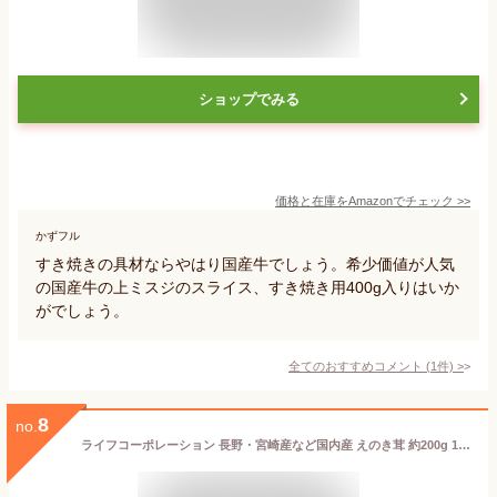
ショップでみる
価格と在庫を
Amazon
でチェック
>>
かずフル
すき焼きの具材ならやはり国産牛でしょう。希少価値が人気
の国産牛の上ミスジのスライス、すき焼き用400g入りはいか
がでしょう。
全てのおすすめコメント
(
1
件)
>
8
no.
ライフコーポレーション 長野・宮崎産など国内産 えのき茸 約200g 1パック