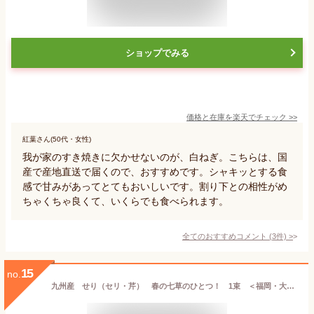
ショップでみる
価格と在庫を
楽天
でチェック
>>
紅葉さん(50代・女性)
我が家のすき焼きに欠かせないのが、白ねぎ。こちらは、国
産で産地直送で届くので、おすすめです。シャキッとする食
感で甘みがあってとてもおいしいです。割り下との相性がめ
ちゃくちゃ良くて、いくらでも食べられます。
全てのおすすめコメント
(
3
件)
>
15
no.
九州産 せり（セリ・芹） 春の七草のひとつ！ 1束 ＜福岡・大分・国産＞