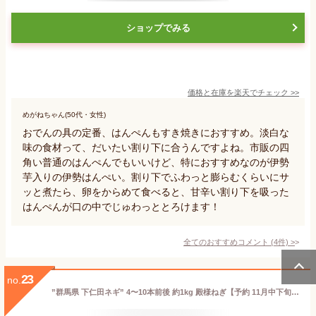
ショップでみる
価格と在庫を
楽天
でチェック
>>
めがねちゃん(50代・女性)
おでんの具の定番、はんぺんもすき焼きにおすすめ。淡白な
味の食材って、だいたい割り下に合うんですよね。市販の四
角い普通のはんぺんでもいいけど、特におすすめなのが伊勢
芋入りの伊勢はんぺい。割り下でふわっと膨らむくらいにサ
ッと煮たら、卵をからめて食べると、甘辛い割り下を吸った
はんぺんが口の中でじゅわっととろけます！
全てのおすすめコメント
(
4
件)
>
23
no.
”群馬県 下仁田ネギ” 4〜10本前後 約1kg 殿様ねぎ【予約 11月中下旬以降】 送料無料