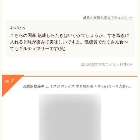
価格と在庫を
楽天
でチェック
>>
よねちゃん
こちらの国産 熟成しらたきはいかがでしょうか。すき焼きに
入れると味が染みて美味しいですよ。低糖質でたくさん食べ
てもギルティフリーです(笑)
全てのおすすめコメント
(
1
件)
>
7
no.
お歳暮 国産牛 上 ミスジ スライス すき焼き用 ４００g (２〜３人前) 牛肉 すきやき しゃぶしゃぶ すき焼き 肉 牛肉 上ミスジ 希少部位 お中元