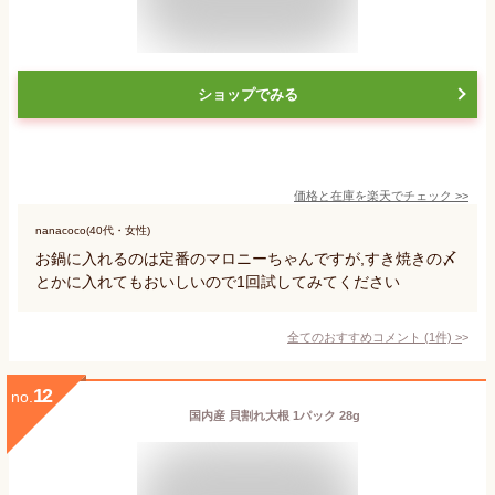
ショップでみる
価格と在庫を
楽天
でチェック
>>
nanacoco(40代・女性)
お鍋に入れるのは定番のマロニーちゃんですが,すき焼きの〆
とかに入れてもおいしいので1回試してみてください
全てのおすすめコメント
(
1
件)
>
12
no.
国内産 貝割れ大根 1パック 28g