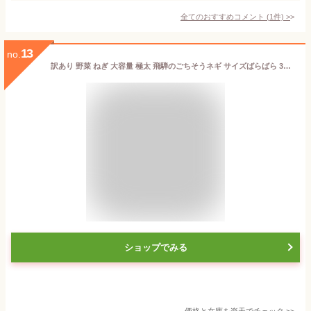
全てのおすすめコメント
(
1
件)
>
13
no.
訳あり 野菜 ねぎ 大容量 極太 飛騨のごちそうネギ サイズばらばら 3kg 約18〜24本 旬の野菜 希少品種 旬野菜 秋野菜 冬野菜 水村農園 岐阜県産 産地直送 産直 農家直送 白ネギ 白ねぎ 根深ネギ お得
ショップでみる
価格と在庫を
楽天
でチェック
>>