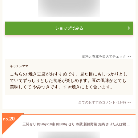
ショップでみる
価格と在庫を
楽天
でチェック
>>
キッチンママ
こちらの 焼き豆腐がおすすめです。見た目にもしっかりとし
ていてずっしりとした食感が楽しめます。豆の風味がとても
美味しくて やみつきです。すき焼きによく合います。
全てのおすすめコメント
(
11
件)
>
20
no.
三関セリ 約50g×10束 約500g せり 冷蔵 新鮮野菜 お鍋 きりたんぽ鍋 送料無料 林泉堂