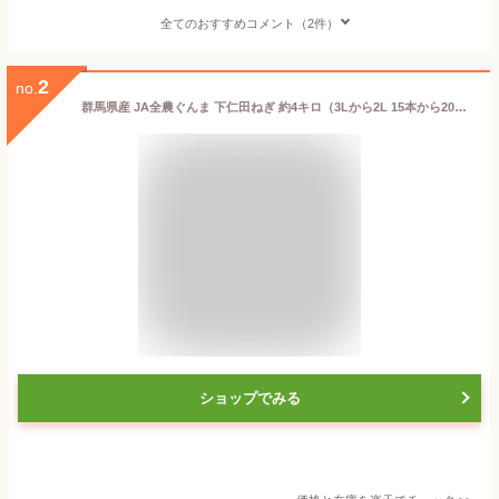
全てのおすすめコメント（2件）
2
no.
群馬県産 JA全農ぐんま 下仁田ねぎ 約4キロ（3Lから2L 15本から20本） 送料無料 市場発送 葱 ネギ 長ネギ しもにた クール便
ショップでみる