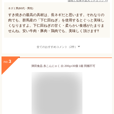
価格と在庫を
楽天
でチェック
>>
ネズミ男(60代・男性)
すき焼きの最高の具材は、長ネギだと思います。それなりの
肉でも、群馬産の「下仁田ねぎ」を使用するとぐっと美味し
くなりますよ。下仁田ねぎの甘く・柔らかい食感がたまりま
せんね。安い牛肉・豚肉・鶏肉でも、美味しく頂けます‼️
全てのおすすめコメント（2件）
3
no.
津田食品 糸こんにゃく 白 200g×30個 1箱 同梱不可