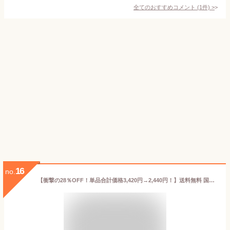
全てのおすすめコメント
(
1
件)
>
16
no.
【衝撃の28％OFF！単品合計価格3,420円→2,440円！】送料無料 国産 熟成しらたき 10パックメガ盛り 熟成 白滝 糸こん 糸こんにゃく こんにゃくパスタ こんにゃくラーメン こんにゃく麺 ダイエット フード ダイエット食品 低糖質 低糖質麺 非常食 極細 素麺 そうめん