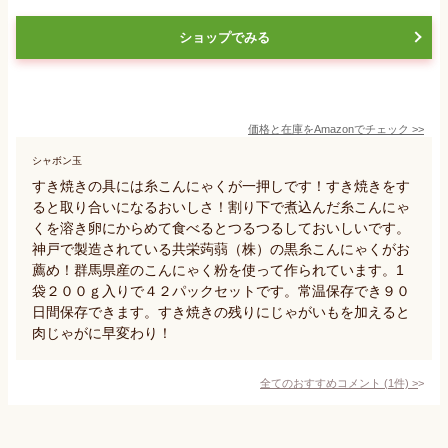
ショップでみる
価格と在庫を
Amazon
でチェック
>>
シャボン玉
すき焼きの具には糸こんにゃくが一押しです！すき焼きをす
ると取り合いになるおいしさ！割り下で煮込んだ糸こんにゃ
くを溶き卵にからめて食べるとつるつるしておいしいです。
神戸で製造されている共栄蒟蒻（株）の黒糸こんにゃくがお
薦め！群馬県産のこんにゃく粉を使って作られています。1
袋２００ｇ入りで４２パックセットです。常温保存でき９０
日間保存できます。すき焼きの残りにじゃがいもを加えると
肉じゃがに早変わり！
全てのおすすめコメント
(
1
件)
>