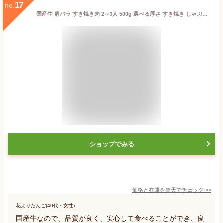
17
no.
国産牛 肩バラ すき焼き肉 2～3人 500g 選べる厚さ すき焼き しゃぶしゃぶ 牛しゃぶ 国産 牛肉 ギフト 贈り物 記念日 プレゼント 御歳暮 御中元 敬老の日 父の日 母の日 御祝 内祝 送料無料
ショップでみる
価格と在庫を
楽天
でチェック
>>
花よりだんご(40代・女性)
国産牛なので、品質が良く、安心して食べることができ、良