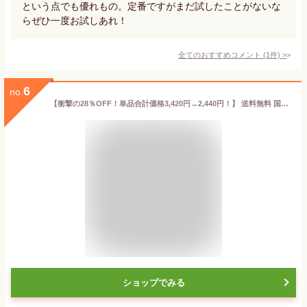
という点でも優れもの。定番ですがまだ試したことがないな
らぜひ一度お試しあれ！
全てのおすすめコメント
(
1
件)
>
6
no.
【衝撃の28％OFF！単品合計価格3,420円→2,440円！】 送料無料 国産 熟成しらたき 10パックメガ盛り 熟成 白滝 糸こん 糸こんにゃく こんにゃくパスタ こんにゃくラーメン こんにゃく麺 ダイエット フード ダイエット食品 低糖質 低糖質麺 非常食 極細 素麺 そうめん
ショップでみる