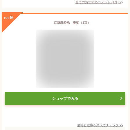
全てのおすすめコメント
(
1
件)
>
9
no.
京都府産他 春菊（1束）
ショップでみる
価格と在庫を
楽天
でチェック
>>