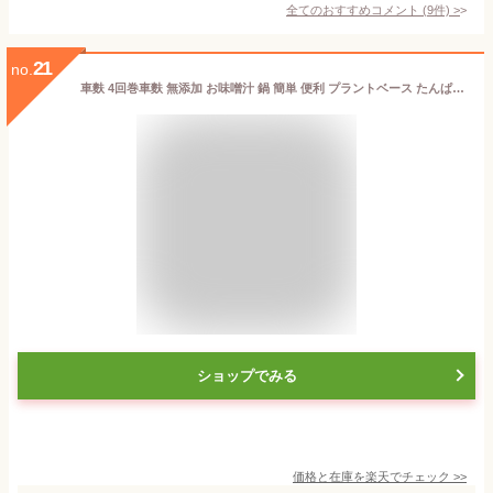
全てのおすすめコメント
(
9
件)
>
21
no.
車麩 4回巻車麩 無添加 お味噌汁 鍋 簡単 便利 プラントベース たんぱく質 新潟 ヘルシー 健康 離乳食 介護食 すき焼き 味噌汁 お麩 低カロリー 低脂質 和食 常備食 簡単調理 高たんぱく 糖質制限 低糖質 ベジタリアン マクロビ なめらか 麩
ショップでみる
価格と在庫を
楽天
でチェック
>>