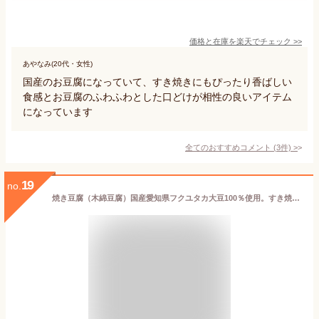
価格と在庫を
楽天
でチェック
>>
あやなみ(20代・女性)
国産のお豆腐になっていて、すき焼きにもぴったり香ばしい
食感とお豆腐のふわふわとした口どけが相性の良いアイテム
になっています
全てのおすすめコメント
(
3
件)
>
19
no.
焼き豆腐（木綿豆腐）国産愛知県フクユタカ大豆100％使用。すき焼き 肉豆腐 豆腐田楽などに