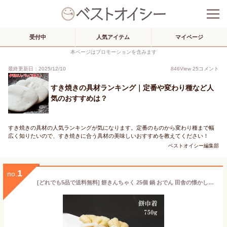
受付中
人気アイテム
マイページ
本ページはプロモーションを含みます
最終更新日：2025/12/10
846
View
25
コメント
すき焼きの具材ランキング｜定番や変わり種など人
気のおすすめは？
すき焼きの具材の人気ランキングが気になります。定番のものから変わり種まで幅
広く知りたいので、すき焼きに合う具材の美味しいおすすめを教えてください！
ベストオイシー編集部
1
no.
[どれでも5品で送料無料] 餅きんちゃく 25個 鍋 おでん 田舎の懐かしの味 気軽に家庭で 楽しめる 餅巾着 鍋焼き そば なべ うどん 巾着餅 きんちゃく餅 おかず 冷凍のまま入れるだけ 美味しい プレゼント ギフト 父の日 母の日 敬老の日 煮込み料理 お餅 冷凍