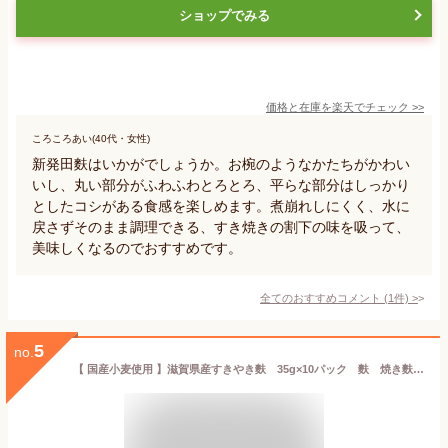
ショップでみる
価格と在庫を
楽天
でチェック
>>
ころころあい(40代・女性)
新発田麩はいかがでしょうか。お椀のようなかたちがかわい
いし、丸い部分がふわふわとろとろ、平らな部分はしっかり
としたコシがある食感を楽しめます。煮崩れしにくく、水に
戻さずそのまま調理できる、すき焼きの割下の味を吸って、
美味しくなるのでおすすめです。
全てのおすすめコメント
(
1
件)
>
5
no.
【 国産小麦使用 】滋賀県産すきやき麩 35g×10パック 麩 焼き麩 地産地消 お取り寄せグルメ 無添加 すきやき 具材 どんぶり ふ 手作り 国産 滋賀県 乾物 毎日食材 お味噌汁 鍋 送料無料 お麩 チャック付き 保存便利