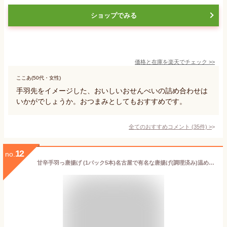
ショップでみる
価格と在庫を
楽天
でチェック
>>
ここあ(50代・女性)
手羽先をイメージした、おいしいおせんべいの詰め合わせは
いかがでしょうか。おつまみとしてもおすすめです。
全てのおすすめコメント
(
35
件)
>
12
no.
甘辛手羽っ唐揚げ (1パック5本)名古屋で有名な唐揚げ(調理済み)温めるだけの手羽先唐揚げ【唐揚げ から揚げ】【レンジでチン】