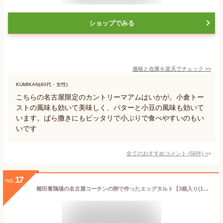
ショップでみる
価格と在庫を
楽天
でチェック
>>
KUMIKAN(40代・女性)
こちらの名古屋限定のカントリーマアムはいかが。小倉トー
ストの風味も効いて美味しく、バターと小豆の風味も効いて
います。ばら撒きにもピッタリで小ぶりで食べやすいのもい
いです
全てのおすすめコメント
(
66
件)
>
17
no.
櫛田養鶏場の名古屋コーチンの卵で作ったエッグタルト【3箱入り(1箱3個入)】送料無料 名古屋コーチン スイーツ こだわり 冷凍便 ご自宅用 無添加