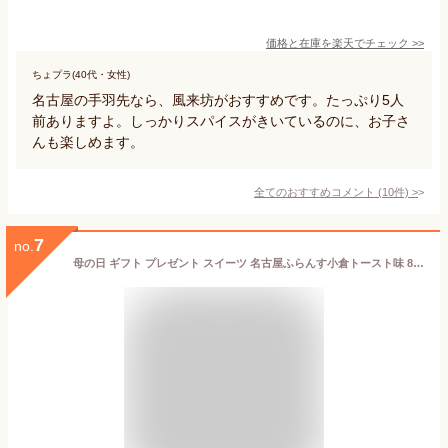
価格と在庫を
楽天
でチェック
>>
ちょプラ(40代・女性)
名古屋の手羽先なら、風来坊がおすすめです。たっぷり5人
前ありますよ。しっかりスパイスがきいているのに、お子さ
んも楽しめます。
全てのおすすめコメント
(
10
件)
>
7
no.
母の日 ギフト プレゼント スイーツ 名古屋ふらんす小倉トースト味 8個入 人気 退職 ご挨拶 熨斗 御祝 お礼 贈り物 御祝 退職 内祝 個包装 焼菓子 ダックワーズ 帰省土産 名古屋土産 お取り寄せ 手土産 ご当地 まとめ買い おもたせ ビジネス 和モダン