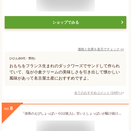
ショップでみる
価格と在庫を
楽天
でチェック
>>
ひひん(60代・男性)
おもちをフランス生まれのダックワーズでサンドして作られ
ていて、塩が小倉クリームの美味しさを引き出して懐かしい
風味があって名古屋土産におすすめですよ。
全てのおすすめコメント
(
24
件)
>
8
no.
「信長のえびしょっぱい 小(12枚入)」甘いとしょっぱいが駆け抜ける！おいしい味覚の暴走！ モンドセレクション パイ 土産 名古屋 えび ギフト スイーツ ポイント消化 海老 エビ しょっぱい お中元 お歳暮 おつまみ 父の日