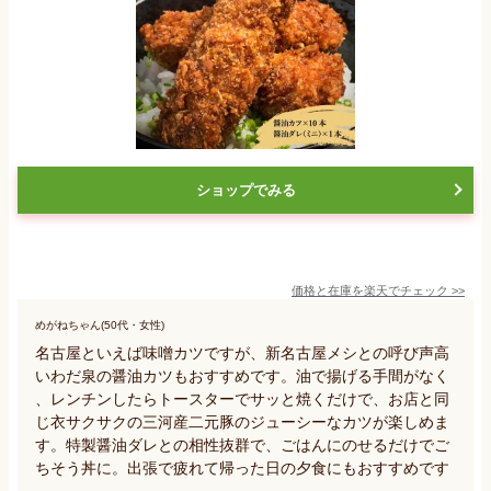
ショップでみる
価格と在庫を
楽天
でチェック
>>
めがねちゃん(50代・女性)
名古屋といえば味噌カツですが、新名古屋メシとの呼び声高
いわだ泉の醤油カツもおすすめです。油で揚げる手間がなく
、レンチンしたらトースターでサッと焼くだけで、お店と同
じ衣サクサクの三河産二元豚のジューシーなカツが楽しめま
す。特製醤油ダレとの相性抜群で、ごはんにのせるだけでご
ちそう丼に。出張で疲れて帰った日の夕食にもおすすめです
。