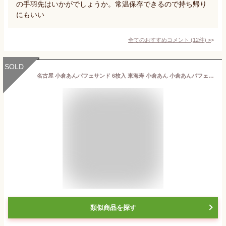
の手羽先はいかがでしょうか。常温保存できるので持ち帰り
にもいい
全てのおすすめコメント
(
12
件)
>
SOLD
名古屋 小倉あんパフェサンド 6枚入 東海寿 小倉あん 小倉あんパフェ お歳暮 お取り寄せ 名古屋土産 名古屋 土産 ギフト 贈り物 お祝い お返し お歳暮 お取り寄せ 名古屋土産 お土産 御歳暮 お年賀 贈り物 お返し 内祝い お礼 ギフト 誕生日 人気 帰省 ビジネス 手土産
類似商品を探す