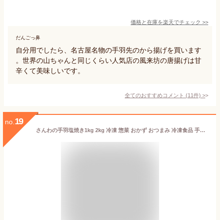
価格と在庫を
楽天
でチェック
>>
だんごっ鼻
自分用でしたら、名古屋名物の手羽先のから揚げを買います
。世界の山ちゃんと同じくらい人気店の風来坊の唐揚げは甘
辛くて美味しいです。
全てのおすすめコメント
(
11
件)
>
19
no.
さんわの手羽塩焼き1kg 2kg 冷凍 惣菜 おかず おつまみ 冷凍食品 手羽塩 手羽先 塩焼き 鶏肉 お取り寄せ グルメ 弁当 業務用 大容量 名古屋名物 名古屋 お土産 送料無料 鶏三和 三和 さんわ