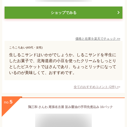
ショップでみる
価格と在庫を
楽天
でチェック
>>
ころころあい(40代・女性)
生しるこサンドはいかがでしょうか。しるこサンドを半生に
したお菓子で、北海道産の小豆を使ったクリームをしっとり
としたビスケットではさんであり、ちょっとリッチになって
いるのが美味しくて、おすすめです。
全てのおすすめコメント
(
2
件)
>
5
no.
鶏三和 さんわ 尾張名古屋 旨み醤油の手羽先煮込み 10パック