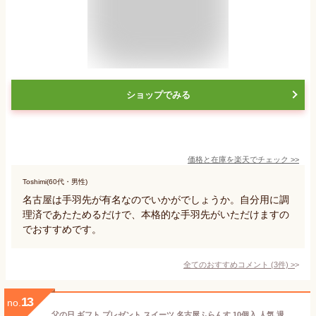
ショップでみる
価格と在庫を
楽天
でチェック
>>
Toshimi(60代・男性)
名古屋は手羽先が有名なのでいかがでしょうか。自分用に調
理済であたためるだけで、本格的な手羽先がいただけますの
でおすすめです。
全てのおすすめコメント
(
3
件)
>
13
no.
父の日 ギフト プレゼント スイーツ 名古屋ふらんす 10個入 人気 退職 ご挨拶 熨斗 御祝 お礼 帰省土産 内祝い 名古屋土産 お餅 ダックワーズ 詰め合わせ 抹茶 ショコラ お誕生日 まとめ買い 手土産 おもたせ 帰省 ビジネス 家族 和モダン お中元 夏