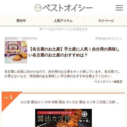
受付中
人気アイテム
マイページ
本ページはプロモーションを含みます
最終更新日：2026/07/16
979
View
21
コメント
【名古屋のお土産】手土産に人気！自分用の美味し
い名古屋のお土産のおすすめは？
名古屋に出張に出かけるので、自分用のお土産をネット探しています。名古屋でし
か買えないなど、特別感のある美味しい手土産のおすすめを教えてください。
ベストオイシー編集部
1
no.
わだ泉 醤油カツ 10本 特製 醤油 ダレ付き 醤油 カツ丼 三河産二元豚 老舗 昭和35年創業 秘伝のタレ バカっタレ とんかつ トンカツ 豚かつ 豚カツ かつ丼 新名古屋飯 レンジ調理 レンチン 時短 お取り寄せグルメ かつ丼 おうちごはん