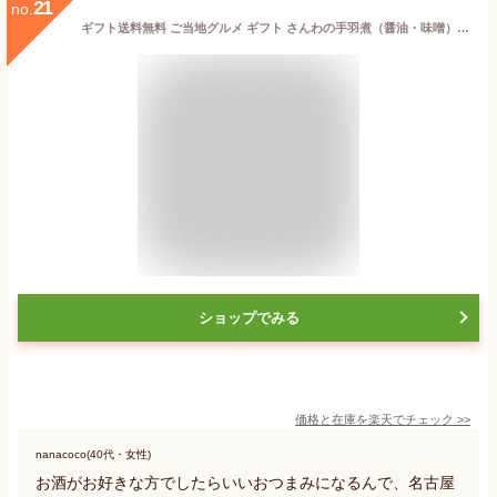
21
no.
ギフト送料無料 ご当地グルメ ギフト さんわの手羽煮（醤油・味噌）詰合せ(TN-4) 鶏三和 鶏肉 贈答 中元 歳暮 ギフトセット 簡単調理 常温 国産手羽先使用 地鶏 プレゼント
ショップでみる
価格と在庫を
楽天
でチェック
>>
nanacoco(40代・女性)
お酒がお好きな方でしたらいいおつまみになるんで、名古屋