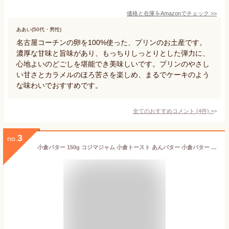
価格と在庫を
Amazon
でチェック
>>
ああい(50代・男性)
名古屋コーチンの卵を100%使った、プリンのお土産です。
濃厚な甘味と旨味があり、もっちりしっとりとした弾力に、
心地よいのどごしを堪能でき美味しいです。プリンのやさし
い甘さとカラメルのほろ苦さを楽しめ、まるでケーキのよう
な味わいでおすすめです。
全てのおすすめコメント
(
4
件)
>
3
no.
小倉バター 150g コジマジャム 小倉トースト あんバター 小倉バター ジャム スプレット あんこ 餡子バター あんスプレッド 朝食 トースト 北海道産小豆使用 あんバタートースト 名古屋名物 お土産 プレゼント ギフト 小瓶 おやつ スイーツ お中元 母の日 おしゃれ お歳暮