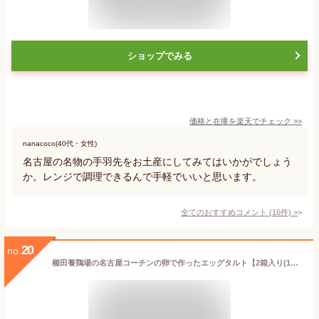
ショップでみる
価格と在庫を
楽天
でチェック
>>
nanacoco(40代・女性)
名古屋の名物の手羽先をお土産にしてみてはいかがでしょう
か。レンジで調理できるんで手軽でいいと思います。
全てのおすすめコメント
(
16
件)
>
20
no.
櫛田養鶏場の名古屋コーチンの卵で作ったエッグタルト【2箱入り(1箱3個入)】送料無料 名古屋コーチン スイーツ こだわり 冷凍便 ご自宅用 無添加 贈り物 愛知 お取り寄せ