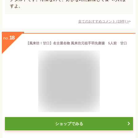
すよ。
全てのおすすめコメント
(
19
件)
>
18
no.
【風来坊！甘口】名古屋名物 風来坊元祖手羽先唐揚 5人前 甘口
ショップでみる