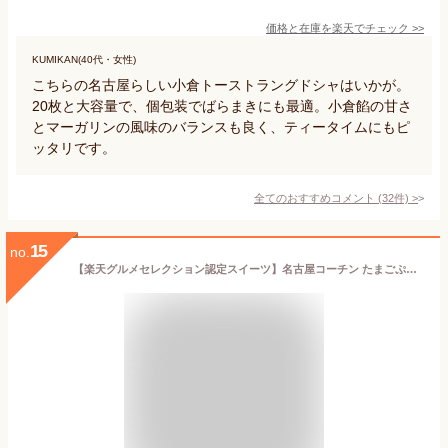
価格と在庫を
楽天
でチェック
>>
KUMIKAN(40代・女性)
こちらの名古屋らしい小倉トーストラングドシャはいかが。
20枚と大容量で、個包装でばらまきにも最適。小倉餡の甘さ
とマーガリンの風味のバランスも良く、ティータイムにもピ
ッタリです。
全てのおすすめコメント
(
32
件)
>
15
no.
【楽天グルメセレクション認定スイーツ】名古屋コーチン たまごぷりん 200g 固め 濃厚 卵プリン 高級 冷凍 ギフト お取り寄せ デザート バレンタインデー ホワイトデー 鶏三和