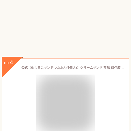
4
no.
公式【生しるこサンドつぶあん(5個入)】クリームサンド 常温 個包装 和 ギフト 贈りもの お取り寄せ 和スイーツ 贈答 老舗 銘菓 しっとり サンド クッキー ビスケット 松永製菓 出張 お土産 おみやげ 手土産 ホワイトデー お洒落 大人 柔らかい 喜ばれる 北海道産 小豆