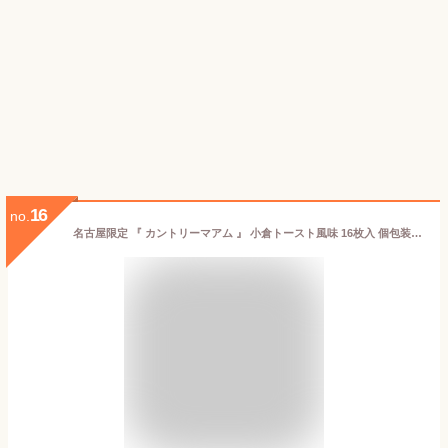
16
no.
名古屋限定 『 カントリーマアム 』 小倉トースト風味 16枚入 個包装 クッキー 愛知 お土産 名古屋 ナガトヤ 長登屋