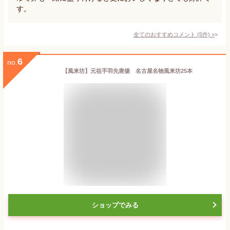
す。
全てのおすすめコメント
(
5
件)
>
6
no.
【風来坊】元祖手羽先唐揚 名古屋名物風来坊25本
ショップでみる