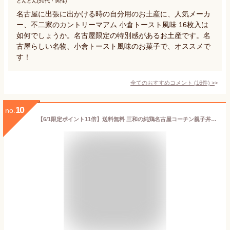
どんどん(50代・男性)
名古屋に出張に出かける時の自分用のお土産に、人気メーカ
ー、不二家のカントリーマアム 小倉トースト風味 16枚入は
如何でしょうか。名古屋限定の特別感があるお土産です。名
古屋らしい名物、小倉トースト風味のお菓子で、オススメで
す！
全てのおすすめコメント
(
16
件)
>
10
no.
【6/1限定ポイント11倍】送料無料 三和の純鶏名古屋コーチン親子丼5食セット 創業明治33年さんわ 鶏三和 地鶏 鶏肉