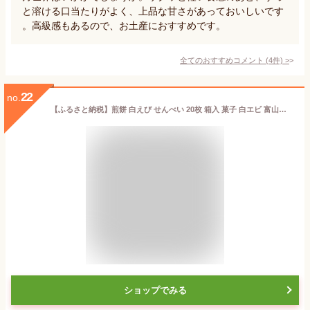
と溶ける口当たりがよく、上品な甘さがあっておいしいです
。高級感もあるので、お土産におすすめです。
全てのおすすめコメント
(
4
件)
>
22
no.
【ふるさと納税】煎餅 白えび せんべい 20枚 箱入 菓子 白エビ 富山名物/シンエツ/富山県 黒部市 【 お菓子 おやつ 】 お届け：※寄附申込がお盆・連休前後の場合や寄附申込が集中した場合は、お届けまでお待たせすることがございます。
ショップでみる