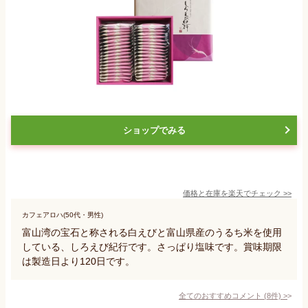
ショップでみる
価格と在庫を
楽天
でチェック
>>
カフェアロハ(50代・男性)
富山湾の宝石と称される白えびと富山県産のうるち米を使用
している、しろえび紀行です。さっぱり塩味です。賞味期限
は製造日より120日です。
全てのおすすめコメント
(
8
件)
>