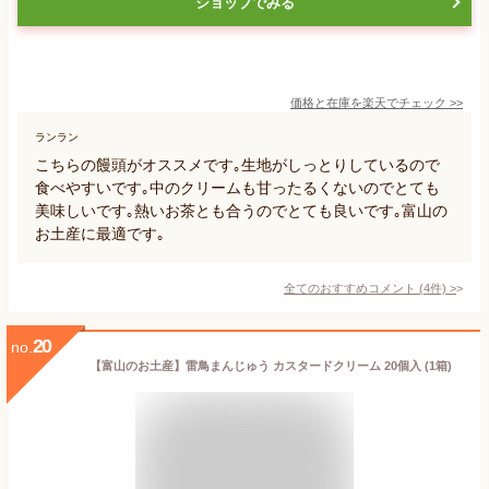
ショップでみる
価格と在庫を
楽天
でチェック
>>
ランラン
こちらの饅頭がオススメです｡生地がしっとりしているので
食べやすいです｡中のクリームも甘ったるくないのでとても
美味しいです｡熱いお茶とも合うのでとても良いです｡富山の
お土産に最適です｡
全てのおすすめコメント
(
4
件)
>
20
no.
【富山のお土産】雷鳥まんじゅう カスタードクリーム 20個入 (1箱)