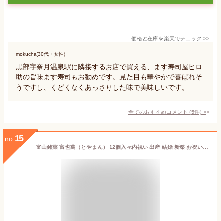
価格と在庫を
楽天
でチェック
>>
mokucha(30代・女性)
黒部宇奈月温泉駅に隣接するお店で買える、ます寿司屋ヒロ
助の旨味ます寿司もお勧めです。見た目も華やかで喜ばれそ
うですし、くどくなくあっさりした味で美味しいです。
全てのおすすめコメント
(
5
件)
>
15
no.
富山銘菓 富也萬（とやまん） 12個入≪内祝い 出産 結婚 新築 お祝い お返し ご挨拶 お中元 お歳暮 お年賀 お菓子 和菓子 スイーツ 個包装 お土産 贈り物 セット≫