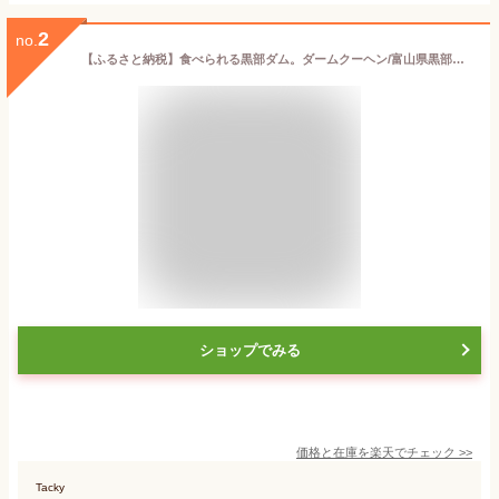
2
no.
【ふるさと納税】食べられる黒部ダム。ダームクーヘン/富山県黒部市 昌栄堂/お菓子 スイーツ 観光スポット バームクーヘン 黒部宇奈月キャニオンルート 黒部峡谷 立山黒部アルペンルート 焼菓子 洋菓子 おやつ ティータイム
ショップでみる
価格と在庫を
楽天
でチェック
>>
Tacky