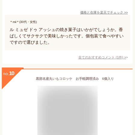
価格と在庫を
楽天
でチェック
>>
＊mii＊(30代・女性)
ル ミュゼ ドゥ アッシュの焼き菓子はいかがでしょうか。香
ばしくてサクサクで美味しかったです。個包装で食べやすい
ですので選びました。
全てのおすすめコメント
(
1
件)
>
10
no.
黒部名産丸いもコロッケ お手軽調理済み 6個入り