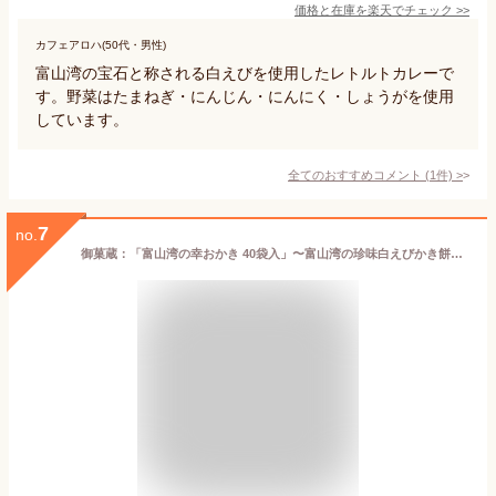
価格と在庫を
楽天
でチェック
>>
カフェアロハ(50代・男性)
富山湾の宝石と称される白えびを使用したレトルトカレーで
す。野菜はたまねぎ・にんじん・にんにく・しょうがを使用
しています。
全てのおすすめコメント
(
1
件)
>
7
no.
御菓蔵：「富山湾の幸おかき 40袋入」〜富山湾の珍味白えびかき餅とほたるいかかき餅のセット〜