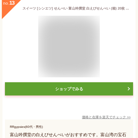
13
no.
スイーツ [シンエツ] せんべい 富山吟撰堂 白えびせんべい (箱) 20枚 えびせん 煎餅 おせんべい 富山県 白エビ 白海老 富山湾の宝石 おやつ お茶うけ 和菓子 個包装 お取り寄せスイーツ ギフト
ショップでみる
価格と在庫を
楽天
でチェック
>>
RRgypsies(60代・男性)
富山吟撰堂の白えびせんべいがおすすめです。富山湾の宝石