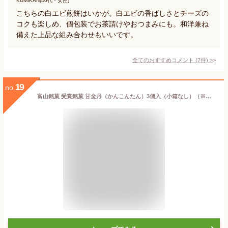
KUMIKAN(40代・女性)
こちらの白エビ煎餅はいかが。白エビの香ばしさとチーズの
コクも楽しめ、個包装でお茶請けやおつまみにも。和洋兼ね
備えた上品な組み合わせもいいです。
全てのおすすめコメント
(
7
件)
>
19
no.
富山銘菓 受賞銘菓 甘金丹（かんこんたん）3個入（小箱なし）（※熨斗掛け不可）お土産