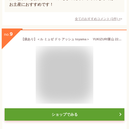
お土産におすすめです！
全てのおすすめコメント
(
1
件)
>
9
no.
【袋あり】＜ル ミュゼ ドゥ アッシュ toyama＞ YUKIZURI富山 22本入り【敬老の日 贈り物 北陸 富山 石川 金沢 洋菓子 お土産 銘菓 雪吊り 辻口 お取り寄せ 御挨拶 ギフト 贈答】
ショップでみる