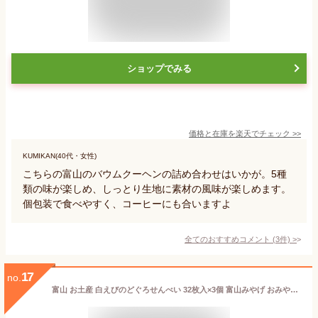
ショップでみる
価格と在庫を
楽天
でチェック
>>
KUMIKAN(40代・女性)
こちらの富山のバウムクーヘンの詰め合わせはいかが。5種
類の味が楽しめ、しっとり生地に素材の風味が楽しめます。
個包装で食べやすく、コーヒーにも合いますよ
全てのおすすめコメント
(
3
件)
>
17
no.
富山 お土産 白えびのどぐろせんべい 32枚入×3個 富山みやげ おみやげ しろえび シロエビ 白海老 のどぐろ ノドグロ アカムツ せんべい 煎餅 えびせん あいの風