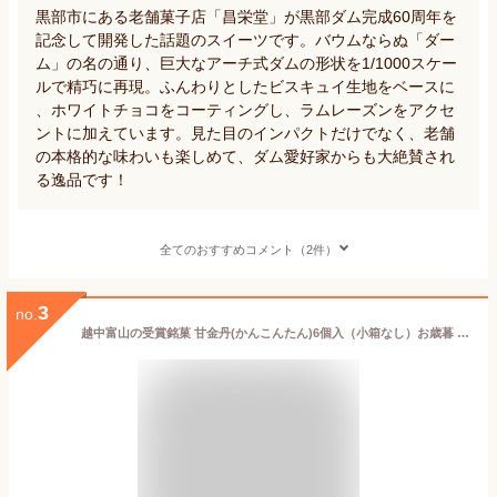
黒部市にある老舗菓子店「昌栄堂」が黒部ダム完成60周年を
記念して開発した話題のスイーツです。バウムならぬ「ダー
ム」の名の通り、巨大なアーチ式ダムの形状を1/1000スケー
ルで精巧に再現。ふんわりとしたビスキュイ生地をベースに
、ホワイトチョコをコーティングし、ラムレーズンをアクセ
ントに加えています。見た目のインパクトだけでなく、老舗
の本格的な味わいも楽しめて、ダム愛好家からも大絶賛され
る逸品です！
全てのおすすめコメント（2件）
3
no.
越中富山の受賞銘菓 甘金丹(かんこんたん)6個入（小箱なし）お歳暮 お菓子 スイーツ 和菓子 ≪ 内祝い 出産内祝い 結婚内祝い 新築 お祝い お返し ご挨拶 お中元 御中元 夏ギフト お歳暮 御歳暮 お年賀 お土産 帰省土産 贈り物 ≫ 個包装 詰め合わせ セット 美味しい