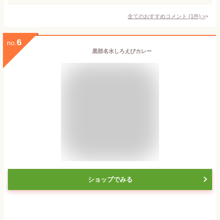
全てのおすすめコメント
(
1
件)
>
6
no.
黒部名水しろえびカレー
ショップでみる