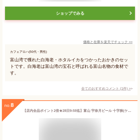
ショップでみる
価格と在庫を
楽天
でチェック
>>
カフェアロハ(50代・男性)
富山湾で獲れた白海老・ホタルイカをつかったおかきのセッ
トです。白海老は富山湾の宝石と呼ばれる富山名物の食材で
す。
全てのおすすめコメント
(
1
件)
>
8
no.
【店内全品ポイント2倍★28日9:59迄】富山 宇奈月ビール 十字狭(ケルシュ) 350ml 中部 地ビール クラフトビール お酒