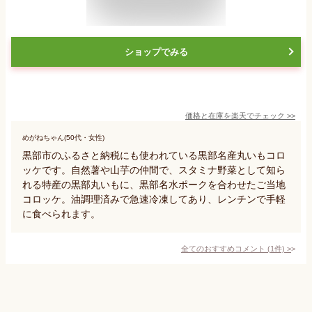
ショップでみる
価格と在庫を
楽天
でチェック
>>
めがねちゃん(50代・女性)
黒部市のふるさと納税にも使われている黒部名産丸いもコロ
ッケです。自然薯や山芋の仲間で、スタミナ野菜として知ら
れる特産の黒部丸いもに、黒部名水ポークを合わせたご当地
コロッケ。油調理済みで急速冷凍してあり、レンチンで手軽
に食べられます。
全てのおすすめコメント
(
1
件)
>