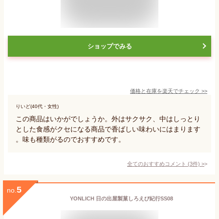
ショップでみる
価格と在庫を
楽天
でチェック
>>
りいど(40代・女性)
この商品はいかがでしょうか。外はサクサク、中はしっとり
とした食感がクセになる商品で香ばしい味わいにはまります
。味も種類がるのでおすすめです。
全てのおすすめコメント
(
3
件)
>
5
no.
YONLICH 日の出屋製菓しろえび紀行SS08