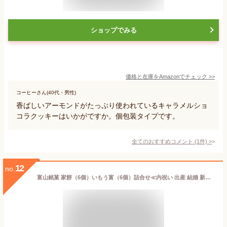
ショップでみる
価格と在庫を
Amazon
でチェック
>>
コーヒーさん(40代・男性)
香ばしいアーモンドがたっぷり使われているキャラメルショ
コラクッキーはいかがですか。個包装タイプです。
全てのおすすめコメント
(
1
件)
>
12
no.
富山銘菓 家餅（6個）いもう富（6個）詰合せ≪内祝い 出産 結婚 新築 お祝い お返し お中元 お歳暮 お年賀 ご挨拶 お菓子 和菓子 スイーツ 個包装 お土産 贈り物 セット 詰め合わせ≫