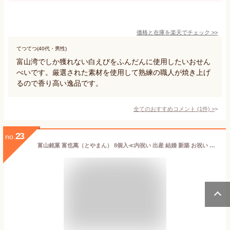
価格と在庫を
楽天
でチェック
>>
てつてつ(40代・男性)
富山湾でしか獲れない白えびをふんだんに使用したいおせん
べいです。厳選された素材を使用して熟練の職人が焼き上げ
るので香り高い逸品です。
全てのおすすめコメント
(
1
件)
>
23
no.
富山銘菓 富也萬（とやまん） 8個入≪内祝い 出産 結婚 新築 お祝い お返し ご挨拶 お中元 お歳暮 お年賀 お菓子 和菓子 スイーツ 個包装 お土産 贈り物 セット≫