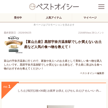
受付中
人気アイテム
マイページ
本ページはプロモーションを含みます
最終更新日：2026/06/25
21648
View
29
コメント
【富山土産】黒部宇奈月温泉駅でしか買えないお土
産など人気の食べ物を教えて！
富山の宇奈月温泉に行くので、家族や友人へのお土産として美味しい食べ物を購入
したいです。黒部宇奈月温泉駅でしか買えないお土産など、手土産に喜ばれる食べ
物のおすすめを教えてください！
ベストオイシー編集部
1
no.
しろえび紀行[2枚×36袋] お彼岸 お供え えびせん 白えび せんべい 内祝 御礼 慶事 仏事 お盆 中元 歳暮 年賀 敬老の日 長寿祝い 個包装 薄焼き お菓子 ばらまき 手土産 ギフト 白エビ シロエビ 父の日【のし掛け無料】