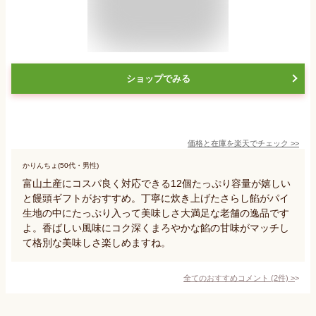
ショップでみる
価格と在庫を
楽天
でチェック
>>
かりんちょ(50代・男性)
富山土産にコスパ良く対応できる12個たっぷり容量が嬉しい
と饅頭ギフトがおすすめ。丁寧に炊き上げたさらし餡がパイ
生地の中にたっぷり入って美味しさ大満足な老舗の逸品です
よ。香ばしい風味にコク深くまろやかな餡の甘味がマッチし
て格別な美味しさ楽しめますね。
全てのおすすめコメント
(
2
件)
>