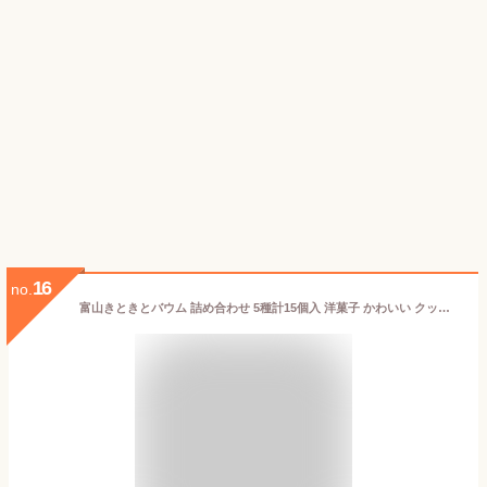
16
no.
富山きときとバウム 詰め合わせ 5種計15個入 洋菓子 かわいい クッキー ばらまき 個包装 お菓子 富山土産スイーツ ご当地スイーツ おやつ かわいいお菓子 【沖縄・離島 お届け不可】