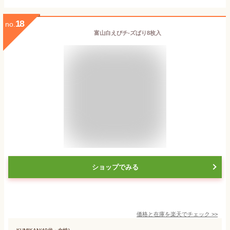
18
no.
富山白えびチ-ズぱり8枚入
ショップでみる
価格と在庫を
楽天
でチェック
>>