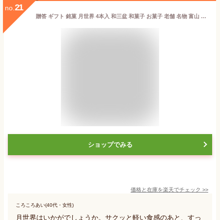
21
no.
贈答 ギフト 銘菓 月世界 4本入 和三盆 和菓子 お菓子 老舗 名物 富山 月世界本舗
ショップでみる
価格と在庫を
楽天
でチェック
>>
ころころあい(40代・女性)
月世界はいかがでしょうか。サクッと軽い食感のあと、すっ