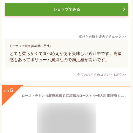
ショップでみる
価格と在庫を
楽天
でチェック
>>
ドーナッツ大好き(40代・男性)
とても柔らかくて食べ応えがある美味しい近江牛です。高級
感もあってボリューム満点なので満足感が高いです。
全てのおすすめコメント
(
1
件)
>
5
no.
ローストチキン 滋賀県地鶏 近江黒鶏のロースト 4〜5人用 調理済 丸鶏 チキン 丸焼き 冷凍