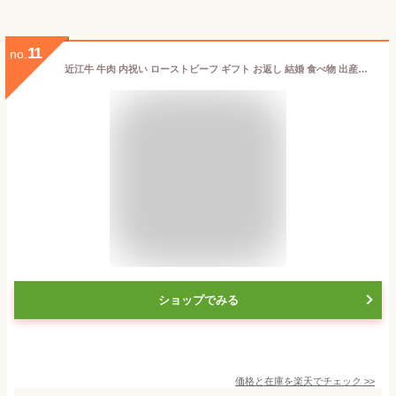
11
no.
近江牛 牛肉 内祝い ローストビーフ ギフト お返し 結婚 食べ物 出産内祝い 【近江牛 ローストビーフスライス200g ローストビーフソース】ローストビーフ 国産 贈答品 送料無料 お誕生日 熨斗対応可 冷凍 簡単調理 父の日 行楽シーズン
ショップでみる
価格と在庫を
楽天
でチェック
>>