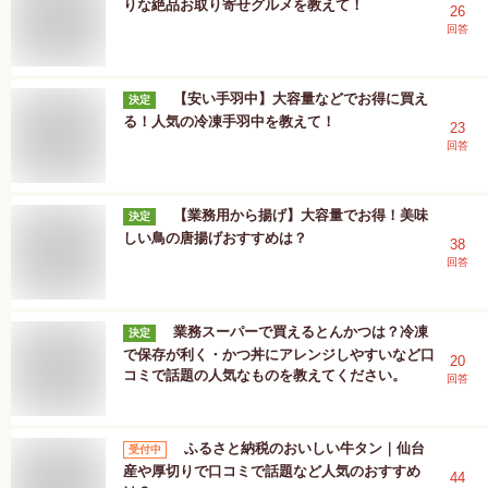
りな絶品お取り寄せグルメを教えて！
26
回答
【安い手羽中】大容量などでお得に買え
決定
る！人気の冷凍手羽中を教えて！
23
回答
【業務用から揚げ】大容量でお得！美味
決定
しい鳥の唐揚げおすすめは？
38
回答
業務スーパーで買えるとんかつは？冷凍
決定
で保存が利く・かつ丼にアレンジしやすいなど口
20
コミで話題の人気なものを教えてください。
回答
ふるさと納税のおいしい牛タン｜仙台
受付中
産や厚切りで口コミで話題など人気のおすすめ
44