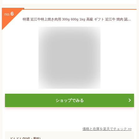
6
no.
特選 近江牛特上焼き肉用 300g 600g 1kg 高級 ギフト 近江牛 焼肉 認定牛 送料無料 土用の丑の日 土用 国産 黒毛和牛 滋賀県 プレゼント ギフト 祝 あす楽 極上 和牛 お礼 グルメお店 味 御中元 御歳暮 誕生日 BBQ 高級 近江牛 お土産 贈り物 おいしがうれしが TB db
ショップでみる
価格と在庫を
楽天
でチェック
>>
どんどん(50代・男性)