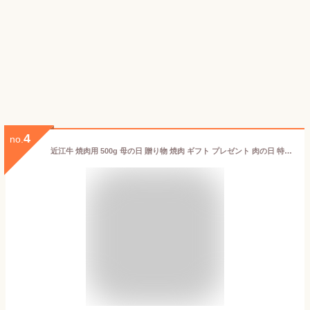
4
no.
近江牛 焼肉用 500g 母の日 贈り物 焼肉 ギフト プレゼント 肉の日 特選 送料無料 土用の丑の日 土用の丑 土用 お歳暮 お中元 松阪牛 神戸牛 と並ぶ 国産 黒毛和牛 滋賀県 国産牛 牛肉 お肉 美味しい 高級 和牛 熨斗 のし バーベキュー BBQ アウトドア おいしがうれしが db