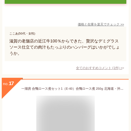
価格と在庫を
楽天
でチェック
>>
ここあ(50代・女性)
滋賀の老舗店の近江牛100％からできた、贅沢なデミグラス
ソース仕立ての肉汁もたっぷりのハンバーグはいかがでしょ
うか。
全てのおすすめコメント
(
1
件)
>
17
no.
一湖房 合鴨ロース煮セット1（E-40）合鴨ロース煮 250g 北海道・沖縄送料別 たれ付き お取り寄せ 合鴨肉 滋賀県 ギフト 贈答 プレゼント