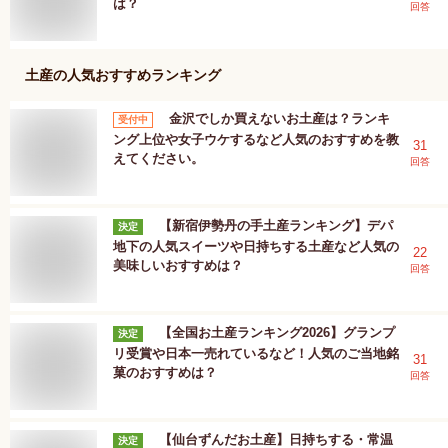
は？
回答
土産
の人気おすすめランキング
金沢でしか買えないお土産は？ランキ
受付中
ング上位や女子ウケするなど人気のおすすめを教
31
えてください。
回答
【新宿伊勢丹の手土産ランキング】デパ
決定
地下の人気スイーツや日持ちする土産など人気の
22
美味しいおすすめは？
回答
【全国お土産ランキング2026】グランプ
決定
リ受賞や日本一売れているなど！人気のご当地銘
31
菓のおすすめは？
回答
【仙台ずんだお土産】日持ちする・常温
決定