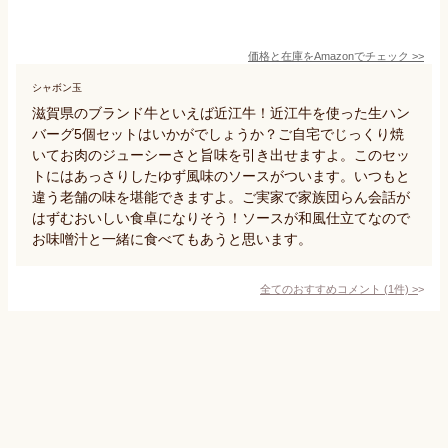
価格と在庫を
Amazon
でチェック
>>
シャボン玉
滋賀県のブランド牛といえば近江牛！近江牛を使った生ハン
バーグ5個セットはいかがでしょうか？ご自宅でじっくり焼
いてお肉のジューシーさと旨味を引き出せますよ。このセッ
トにはあっさりしたゆず風味のソースがついます。いつもと
違う老舗の味を堪能できますよ。ご実家で家族団らん会話が
はずむおいしい食卓になりそう！ソースが和風仕立てなので
お味噌汁と一緒に食べてもあうと思います。
全てのおすすめコメント
(
1
件)
>