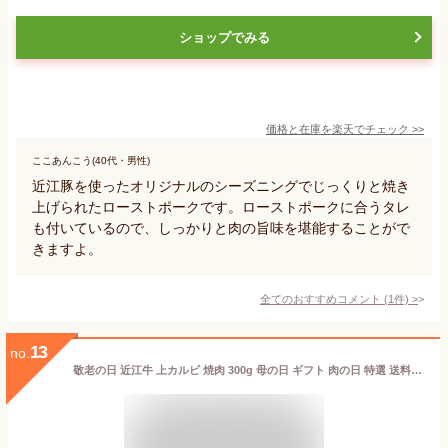
ショップでみる
価格と在庫を
楽天
でチェック
>>
ここあんこう(40代・男性)
近江豚を使ったオリジナルのシーズニングでじっくりと焼き
上げられたローストポークです。ローストポークに合うタレ
も付いているので、しっかりと肉の旨味を堪能することがで
きますよ。
全てのおすすめコメント
(
1
件)
>
13
no.
敬老の日 近江牛 上カルビ 焼肉 300g 母の日 ギフト 肉の日 特選 送料無料 お歳暮 松阪牛 神戸牛 と並ぶ 国産 黒毛和牛 滋賀県 国産牛 牛肉 お肉 美味しい 高級 和牛 熨斗 のし バーベキュー BBQ アウトドア レジャー 贈り物 父の日 おいしがうれしが db