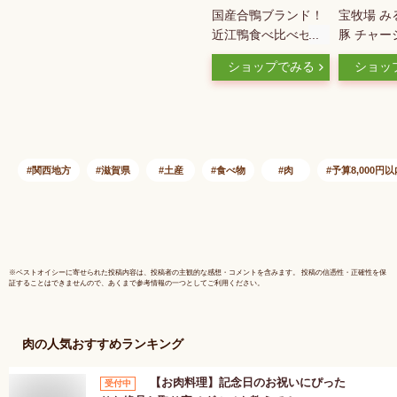
国産合鴨ブランド！
宝牧場 み
近江鴨食べ比べセッ
豚 チャー
ト300g (ロース150g/
理済み 宝
ショップでみる
ショッ
もも150g) 送料無料
プレゼント
更に2個で500円
贈答 温め
OFF！3個で900円
食べれる 
OFF！4個で1,600円
シュー 美
OFFクーポンあり！
冷凍煮豚 
【鴨肉】【肉】【滋
豚肉 冷凍
関西地方
滋賀県
土産
食べ物
肉
予算8,000円以
賀】【送料送料】
り寄せグル
滋賀県 お
ごちそう 
具 送料無
※
ベストオイシー
に寄せられた投稿内容は、投稿者の主観的な感想・コメントを含みます。 投稿の信憑性・正確性を保
証することはできませんので、あくまで参考情報の一つとしてご利用ください。
肉
の人気おすすめランキング
【お肉料理】記念日のお祝いにぴった
受付中