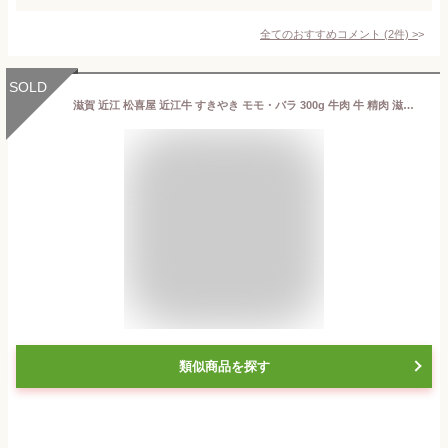
全てのおすすめコメント
(
2
件)
>
SOLD
滋賀 近江 松喜屋 近江牛 すきやき モモ・バラ 300g 牛肉 牛 精肉 滋賀県 冷凍120日 熨斗対応 送料無料 ギフト 贈答 記念日 産地直送 プレゼント 内祝い
類似商品を探す