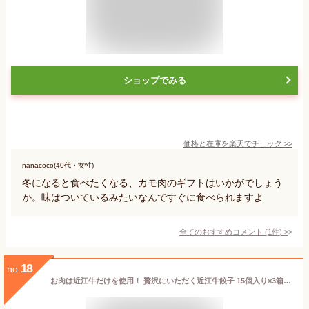
ショップでみる
価格と在庫を
楽天
でチェック
>>
nanacoco(40代・女性)
冬になると食べたくなる、カモ肉のギフトはいかがでしょう
か。味はついているみたいなんですぐに食べられますよ
全てのおすすめコメント
(
1
件)
>
18
no.
お肉は近江牛だけを使用！ 贅沢にいただく近江牛餃子 15個入り×3箱 しゅうぼう本舗・滋賀県