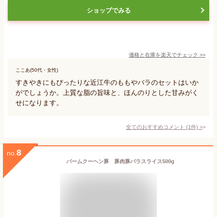
ショップでみる
価格と在庫を
楽天
でチェック
>>
ここあ(50代・女性)
すきやきにもぴったりな近江牛のももやバラのセットはいか
がでしょうか。上質な脂の旨味と、ほんのりとした甘みがく
せになります。
全てのおすすめコメント
(
1
件)
>
8
no.
バームクーヘン豚 豚肉豚バラスライス500g