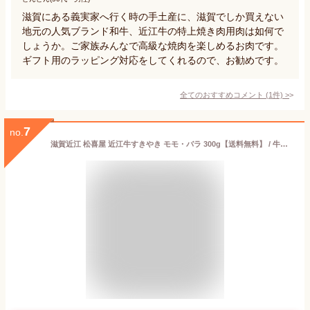
滋賀にある義実家へ行く時の手土産に、滋賀でしか買えない
地元の人気ブランド和牛、近江牛の特上焼き肉用肉は如何で
しょうか。ご家族みんなで高級な焼肉を楽しめるお肉です。
ギフト用のラッピング対応をしてくれるので、お勧めです。
全てのおすすめコメント
(
1
件)
>
7
no.
滋賀近江 松喜屋 近江牛すきやき モモ・バラ 300g【送料無料】 / 牛肉 ブランド肉 すき焼き お取り寄せ 通販 お土産 お祝い プレゼント ギフト お歳暮 おすすめ /