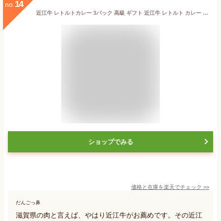
14
no.
近江牛 レトルトカレー 3パック 高級 ギフト 近江牛 レトルト カレー 送料無料 ご当地カレー 国産 黒毛和牛 滋賀県 コク プレゼント ギフト お祝い あす楽 防災 備蓄 備え 極上 和牛 お礼 グルメお店 味 高級レトルトカレー 近江牛カレー お土産 贈り物 おいしがうれしが db
ショップでみる
価格と在庫を
楽天
でチェック
>>
だんごっ鼻
滋賀県の肉と言えば、やはり近江牛がお薦めです。その近江