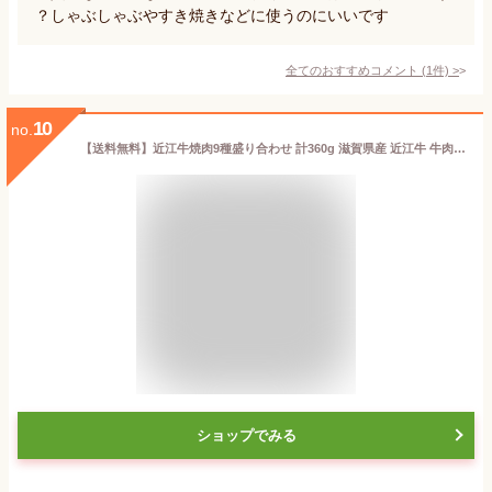
？しゃぶしゃぶやすき焼きなどに使うのにいいです
全てのおすすめコメント
(
1
件)
>
10
no.
【送料無料】近江牛焼肉9種盛り合わせ 計360g 滋賀県産 近江牛 牛肉 肉 お中元 お歳暮 ギフト 母の日・父の日サーロイン・ロース・ハラミ等御礼 お祝い 内祝
ショップでみる