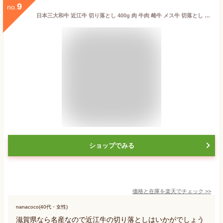
9
no.
日本三大和牛 近江牛 切り落とし 400g 肉 牛肉 雌牛 メス牛 切落とし 黒毛和牛 国産 A5 A4 等級 ランク ブランド牛 銘柄牛 牛 すき焼き しゃぶしゃぶ 焼肉 ギフト 家庭用 贈答 プレゼント 年末 正月 滋賀 近江
ショップでみる
価格と在庫を
楽天
でチェック
>>
nanacoco(40代・女性)
滋賀県なら名産なので近江牛の切り落としはいかがでしょう