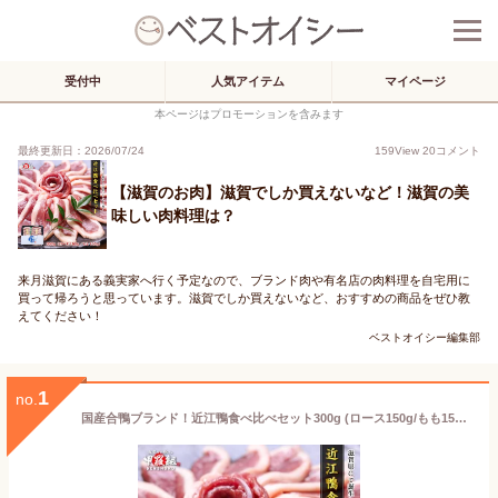
受付中
人気アイテム
マイページ
本ページはプロモーションを含みます
最終更新日：2026/07/24
159
View
20
コメント
【滋賀のお肉】滋賀でしか買えないなど！滋賀の美
味しい肉料理は？
来月滋賀にある義実家へ行く予定なので、ブランド肉や有名店の肉料理を自宅用に
買って帰ろうと思っています。滋賀でしか買えないなど、おすすめの商品をぜひ教
えてください！
ベストオイシー編集部
1
no.
国産合鴨ブランド！近江鴨食べ比べセット300g (ロース150g/もも150g) 送料無料 更に2個で500円OFF！3個で900円OFF！4個で1,600円OFFクーポンあり！【鴨肉】【肉】【滋賀】【送料送料】