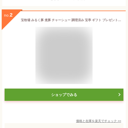
2
no.
宝牧場 みるく豚 煮豚 チャーシュー 調理済み 宝亭 ギフト プレゼント 贈り物 贈答 温めたら すぐ食べれる 冷凍チャーシュー 美味しい牛肉 冷凍煮豚 おいしい 豚肉 冷凍 国産 お取り寄せグルメ 贅沢 滋賀県 お取り寄せ ごちそう ラーメンの具 送料無料
ショップでみる
価格と在庫を
楽天
でチェック
>>