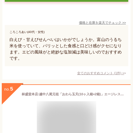
価格と在庫を
楽天
でチェック
>>
ころころあい(40代・女性)
白えび・甘えびせんべいはいかがでしょうか。富山のうるち
米を使っていて、パリッとした食感と口どけ感がクセになり
ます。エビの風味がと絶妙な塩加減は美味しいのでおすすめ
です。
全てのおすすめコメント
(
1
件)
>
5
no.
林盛堂本店:越中八尾元祖「おわら玉天(10ヶ入箱×2箱)」エージレス包装(夏季はクール冷蔵便)【送料無料ライン対象外】