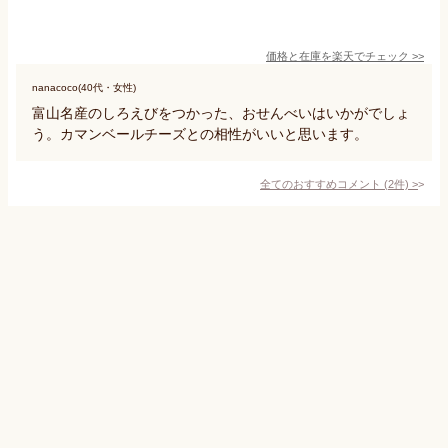
価格と在庫を
楽天
でチェック
>>
nanacoco(40代・女性)
富山名産のしろえびをつかった、おせんべいはいかがでしょ
う。カマンベールチーズとの相性がいいと思います。
全てのおすすめコメント
(
2
件)
>