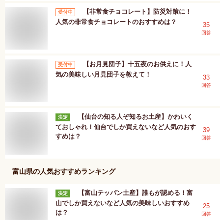
【非常食チョコレート】防災対策に！
受付中
人気の非常食チョコレートのおすすめは？
35
回答
【お月見団子】十五夜のお供えに！人
受付中
気の美味しい月見団子を教えて！
33
回答
【仙台の知る人ぞ知るお土産】かわいく
決定
ておしゃれ！仙台でしか買えないなど人気のおす
39
すめは？
回答
富山県
の人気おすすめランキング
【富山テッパン土産】誰もが認める！富
決定
山でしか買えないなど人気の美味しいおすすめ
25
は？
回答