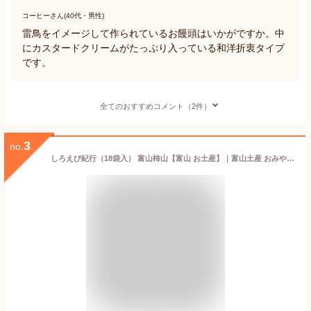
コーヒーさん(40代・男性)
雷鳥をイメージして作られているお饅頭はいかがですか。中
にカスタードクリームがたっぷり入っている和洋折衷タイプ
です。
全てのおすすめコメント（2件）
3
no.
しろえび紀行（18袋入） 富山柿山【富山 お土産】｜富山土産 おみやげ 白えびせんべい お菓子 煎餅 おせんべい お煎餅 帰省土産 お取り寄せ 手土産 贈り物 ギフト【p2】