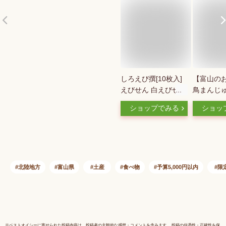
しろえび撰[10枚入]
【富山の
えびせん 白えびせん
鳥まんじゅ
べい 薄焼き 自家用
ードクリー
ショップでみる
ショッ
ご自宅用 手土産 み
(1箱)
やげ プチギフト ご
挨拶 お試し おやつ
おつまみ 富山 白エ
ビ 土産 富山 スイー
ツ お菓子 和菓子 ば
北陸地方
富山県
土産
食べ物
予算5,000円以内
限
らまき 個包装 シェ
ア しろえびせんべい
【のし掛け非対応】
※
ベストオイシー
に寄せられた投稿内容は、投稿者の主観的な感想・コメントを含みます。 投稿の信憑性・正確性を保