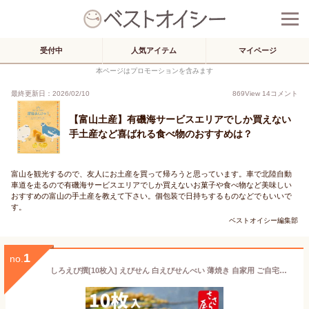
受付中
人気アイテム
マイページ
本ページはプロモーションを含みます
最終更新日：2026/02/10
869
View
14
コメント
【富山土産】有磯海サービスエリアでしか買えない
手土産など喜ばれる食べ物のおすすめは？
富山を観光するので、友人にお土産を買って帰ろうと思っています。車で北陸自動
車道を走るので有磯海サービスエリアでしか買えないお菓子や食べ物など美味しい
おすすめの富山の手土産を教えて下さい。個包装で日持ちするものなどでもいいで
す。
ベストオイシー編集部
1
no.
しろえび撰[10枚入] えびせん 白えびせんべい 薄焼き 自家用 ご自宅用 手土産 みやげ プチギフト ご挨拶 お試し おやつ おつまみ 富山 白エビ 土産 富山 スイーツ お菓子 和菓子 ばらまき 個包装 シェア しろえびせんべい【のし掛け非対応】