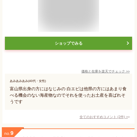
ショップでみる
価格と在庫を
楽天
でチェック
>>
あみあみあみ(40代・女性)
富山県出身の方にはなじみの 白エビは他県の方にはあまり食
べる機会のない海産物なのでそれを使ったお土産を喜ばれそ
うです
全てのおすすめコメント
(
2
件)
>
9
no.