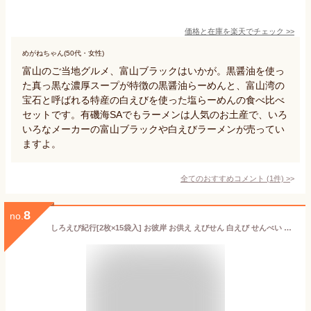
価格と在庫を
楽天
でチェック
>>
めがねちゃん(50代・女性)
富山のご当地グルメ、富山ブラックはいかが。黒醤油を使っ
た真っ黒な濃厚スープが特徴の黒醤油らーめんと、富山湾の
宝石と呼ばれる特産の白えびを使った塩らーめんの食べ比べ
セットです。有磯海SAでもラーメンは人気のお土産で、いろ
いろなメーカーの富山ブラックや白えびラーメンが売ってい
ますよ。
全てのおすすめコメント
(
1
件)
>
8
no.
しろえび紀行[2枚×15袋入] お彼岸 お供え えびせん 白えび せんべい 内祝 御礼 慶事 仏事 お盆 中元 歳暮 年賀 敬老の日 長寿祝い 個包装 薄焼き お菓子 ばらまき 手土産 ギフト 白エビ シロエビ 父の日【のし掛け無料】