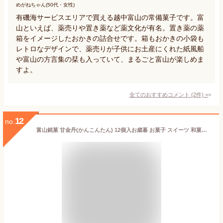
めがねちゃん(50代・女性)
有磯海サービスエリアで買える越中富山の常備菓子です。富
山といえば、薬売りや置き薬など薬文化が有名。置き薬の薬
箱をイメージしたおかきの詰合せです。箱もおかきの小袋も
レトロなデザインで、薬売りが子供にお土産にくれた紙風船
や富山の方言集の栞も入っていて、まるごと富山が楽しめま
すよ。
全てのおすすめコメント
(
2
件)
>
12
no.
富山銘菓 甘金丹(かんこんたん) 12個入お歳暮 お菓子 スイーツ 和菓子 ≪ 内祝い 出産内祝い 結婚内祝い 新築 お祝い お返し ご挨拶 お中元 御中元 夏ギフト お歳暮 御歳暮 お年賀 お土産 帰省土産 贈り物 ≫ 個包装 詰め合わせ セット 美味しい