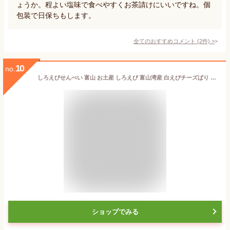
ょうか。程よい塩味で食べやすくお茶請けにいいですね。個
包装で日保ちもします。
全てのおすすめコメント
(
2
件)
>
10
no.
しろえびせんべい 富山 お土産 しろえび 富山湾産 白えびチーズぱり 16枚 白えび カマンベールチーズ チェダーチーズ 富山みやげ 白エビ 白海老 えびせんべい iTQi 2年連続受賞 あいの風
ショップでみる