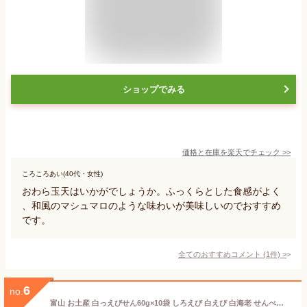
ショップでみる
価格と在庫を
楽天
でチェック
>>
ころころあい(40代・女性)
おわら玉天はいかがでしょうか。ふっくらとした食感がよく
、和風のマシュマロのような味わいが美味しいのでおすすめ
です。
全てのおすすめコメント
(
1
件)
>
6
no.
富山 お土産 白っえびせん60g×10袋 しろえび 白えび 白海老 せんべい 煎餅 お菓子