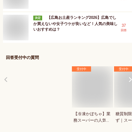
【広島お土産ランキング2026】広島でし
決定
か買えないや女子ウケが良いなど！人気の美味し
37
いおすすめは？
回答
回答受付中の質問
受付中
受付中
【冷凍かぼちゃ】業
糖質制限
務スーパーの人気商
ず｜スー
品など！コスパが良
ンで買え