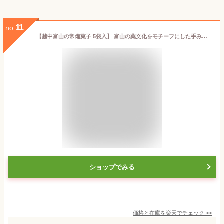
11
no.
【越中富山の常備菓子 5袋入】 富山の薬文化をモチーフにした手みやげ。富山の土産にピッタリです。
ショップでみる
価格と在庫を
楽天
でチェック
>>