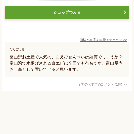
ショップでみる
価格と在庫を
楽天
でチェック
>>
だんごっ鼻
富山県お土産で人気の、白えびせんべいは如何でしょうか？
富山湾で水揚げされる白エビは全国でも有名です。富山県内
お土産として置いていると思います。
全てのおすすめコメント
(
1
件)
>