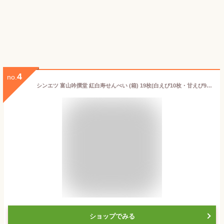
4
no.
シンエツ 富山吟撰堂 紅白寿せんべい (箱) 19枚(白えび10枚・甘えび9枚) 煎餅 紅白せんべい 和菓子 富山県 白エビ 白海老
ショップでみる