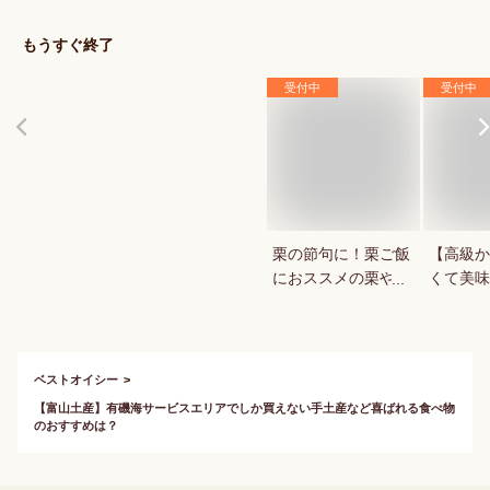
い冷凍野菜は？
だに優し
は？
もうすぐ終了
受付中
受付中
栗の節句に！栗ご飯
【高級か
におススメの栗や栗
くて美味
ご飯の素は？
ブランド
おすすめ
ベストオイシー
【富山土産】有磯海サービスエリアでしか買えない手土産など喜ばれる食べ物
のおすすめは？