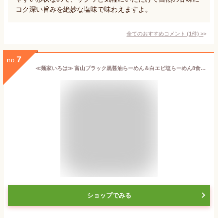
コク深い旨みを絶妙な塩味で味わえますよ。
全てのおすすめコメント
(
1
件)
>
7
no.
≪麺家いろは≫ 富山ブラック黒醤油らーめん＆白エビ塩らーめん8食セット【東京ラーメンショー 富山湾の宝石 ご当地 拉麺 ラーメン 麺家 お土産 贈り物 ギフト 食べ比べ 本格 B級グルメ】【送料無料ライン対象外】
ショップでみる