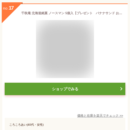
17
no.
千秋庵 北海道銘菓 ノースマン 5個入【プレゼント バナナサンド おみやげ 挨拶 ギフト 粗品 御挨拶 お土産 お菓子 景品 北海道】
ショップでみる
価格と在庫を
楽天
でチェック
>>
ころころあい(40代・女性)