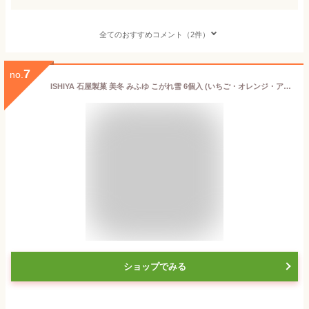
全てのおすすめコメント（2件）
7
no.
ISHIYA 石屋製菓 美冬 みふゆ こがれ雪 6個入 (いちご・オレンジ・アップル) ギフト プチギフト 北海道 お土産 ちょっとしたお礼 個包装 札幌 スイーツ 退職 転勤 お礼 お返しギフト 北海道限定 オンライン お返し 北海道 お菓子 ばらまき プレゼント お中元 お歳暮
ショップでみる