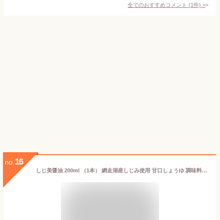
全てのおすすめコメント
(
1
件)
>
16
no.
しじ美醤油 200ml （1本） 網走湖産しじみ使用 甘口しょうゆ 調味料 北海道 ご当地 お土産 お取り寄せ プレゼント ギフト 贈答 御中元 お中元 御歳暮 お歳暮