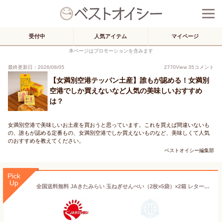
受付中
人気アイテム
マイページ
本ページはプロモーションを含みます
最終更新日：2026/08/05
2770
View
35
コメント
【女満別空港テッパン土産】誰もが認める！女満別
空港でしか買えないなど人気の美味しいおすすめ
は？
女満別空港で美味しいお土産を買おうと思っています。これを買えば間違いないも
の、誰もが認める定番もの、女満別空港でしか買えないものなど、美味しくて人気
のおすすめを教えてください。
ベストオイシー編集部
Pick
Up
全国送料無料 JAきたみらい 玉ねぎせんべい（2枚×5袋）×2箱 レターパックプラス便 玉葱煎餅 玉ねぎ煎餅 タマネギせんべい