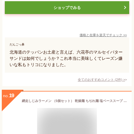
ショップでみる
価格と在庫を
楽天
でチェック
>>
だんごっ鼻
北海道のテッパンお土産と言えば、六花亭のマルセイバター
サンドは如何でしょうか？これ本当に美味しくてレーズン嫌
いな私もトリコになりました。
全てのおすすめコメント
(
2
件)
>
19
no.
網走しじみラーメン （5個セット） 乾燥麺 ちぢれ麺 塩ベーススープ しじみ入り 北海道 ご当地 お土産 お取り寄せ プレゼント ギフト 贈答 御中元 お中元 御歳暮 お歳暮