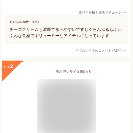
価格と在庫を
楽天
でチェック
>>
あやなみ(20代・女性)
チーズクリームも濃厚で食べやすいですしぐらんぶるもふわ
ふわな食感でボリューミーなアイテムになっています
全てのおすすめコメント
(
72
件)
>
2
no.
清月 赤いサイロ 5個入り