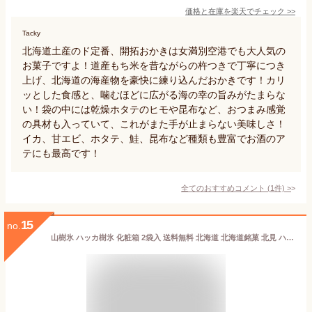
価格と在庫を
楽天
でチェック
>>
Tacky
北海道土産のド定番、開拓おかきは女満別空港でも大人気の
お菓子ですよ！道産もち米を昔ながらの杵つきで丁寧につき
上げ、北海道の海産物を豪快に練り込んだおかきです！カリ
ッとした食感と、噛むほどに広がる海の幸の旨みがたまらな
い！袋の中には乾燥ホタテのヒモや昆布など、おつまみ感覚
の具材も入っていて、これがまた手が止まらない美味しさ！
イカ、甘エビ、ホタテ、鮭、昆布など種類も豊富でお酒のア
テにも最高です！
全てのおすすめコメント
(
1
件)
>
15
no.
山樹氷 ハッカ樹氷 化粧箱 2袋入 送料無料 北海道 北海道銘菓 北見 ハッカ 甘納豆 お土産 贈り物 プレゼント ご当地