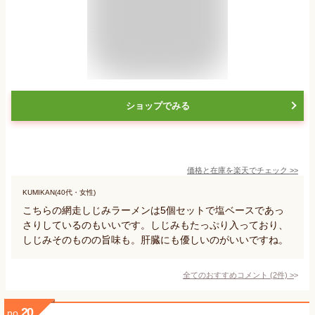
ショップでみる
価格と在庫を
楽天
でチェック
>>
KUMIKAN(40代・女性)
こちらの網走しじみラーメンは5個セットで塩ベースであっ
さりしているのもいいです。しじみもたっぷり入っており、
しじみそのものの旨味も。肝臓にも優しいのがいいですね。
全てのおすすめコメント
(
2
件)
>
20
no.