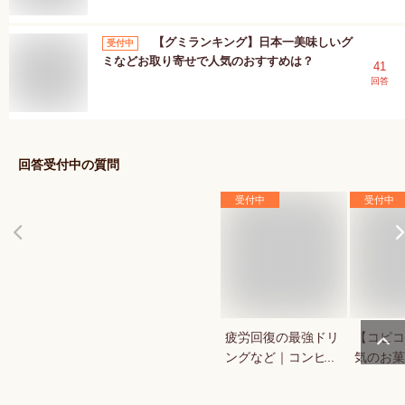
【グミランキング】日本一美味しいグ
受付中
ミなどお取り寄せで人気のおすすめは？
41
回答
回答受付中の質問
受付中
受付中
疲労回復の最強ドリ
【コピコ
ングなど｜コンビ
気のお菓
ニ・ドラックストア
いkopi
で買える人気のおす
は？