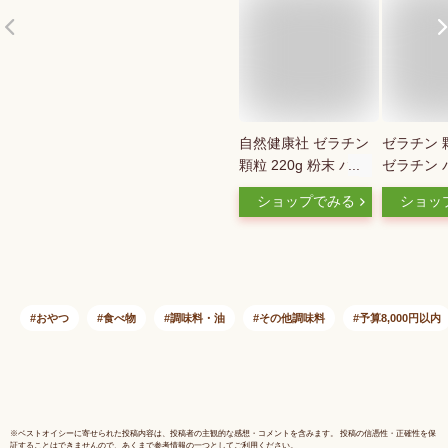
自然健康社 ゼラチン
ゼラチン 顆
顆粒 220g 粉末 パウ
ゼラチン 
ダー 無添加 業務用
粉末 100
ショップでみる
ショッ
来 粉ゼラ
用 お徳用
存料 無添
ンサプリメ
国産 プロ
用 マルチ
おやつ
食べ物
調味料・油
その他調味料
予算8,000円以内
溶性 美容
リ メント
り 製菓 
ゼリー バ
ース プリ
※
ベストオイシー
に寄せられた投稿内容は、投稿者の主観的な感想・コメントを含みます。 投稿の信憑性・正確性を保
証することはできませんので、あくまで参考情報の一つとしてご利用ください。