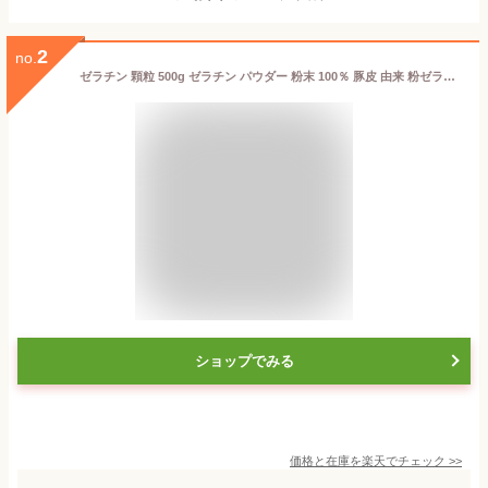
2
no.
ゼラチン 顆粒 500g ゼラチン パウダー 粉末 100％ 豚皮 由来 粉ゼラチン 業務用 お徳用 大容量 保存料 無添加 ゼラチンサプリメント 純粋 国産 プロ愛用 家庭用 マルチタイプ 水溶性 美容 健康 サプリ メント お菓子 作り 製菓 材料 凝固剤 ゼリー ババロア ムース プリン
ショップでみる
価格と在庫を
楽天
でチェック
>>