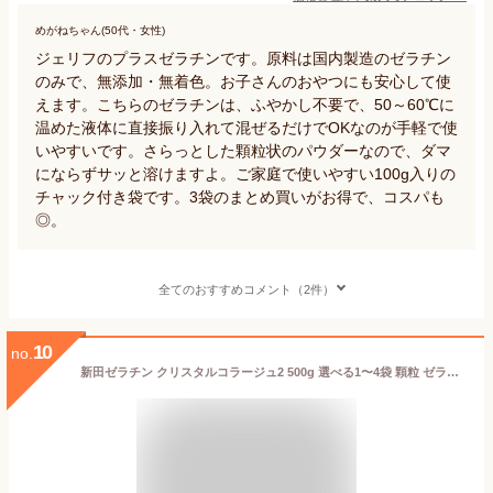
めがねちゃん(50代・女性)
ジェリフのプラスゼラチンです。原料は国内製造のゼラチン
のみで、無添加・無着色。お子さんのおやつにも安心して使
えます。こちらのゼラチンは、ふやかし不要で、50～60℃に
温めた液体に直接振り入れて混ぜるだけでOKなのが手軽で使
いやすいです。さらっとした顆粒状のパウダーなので、ダマ
にならずサッと溶けますよ。ご家庭で使いやすい100g入りの
チャック付き袋です。3袋のまとめ買いがお得で、コスパも
◎。
全てのおすすめコメント（2件）
10
no.
新田ゼラチン クリスタルコラージュ2 500g 選べる1〜4袋 顆粒 ゼラチン 豚皮 由来 豚 冷菓 ゼリー ムース デザート お菓子 製菓 材料 業務用 中華 料理 長期保存 常温保存