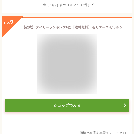
全てのおすすめコメント（2件）
9
no.
【公式】 デイリーランキング1位 【送料無料】 ゼリエース ゼラチン ポイント消化 家庭用 ゼラチンパウダー 無添加 無着色 お菓子 製菓材料 ゼリー ババロア ムース プリン 冷菓 おやつ 料理 コラーゲン 〔プラスゼラチン 100g×3袋セット〕
ショップでみる
価格と在庫を
楽天
でチェック
>>