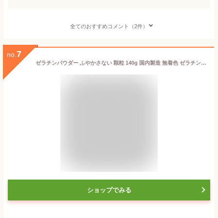
全てのおすすめコメント（2件）
7
no.
ゼラチンパウダー ふやかさない 顆粒 140g 国内製造 無着色 ゼラチン お菓子 製菓材料 ゼリー ババロア ムース プリン 冷菓 おやつ 料理 食品添加物 無添加 国産
ショップでみる