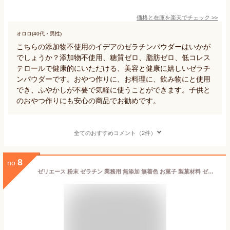
価格と在庫を
楽天
でチェック
>>
オロロ(40代・男性)
こちらの添加物不使用のイデアのゼラチンパウダーはいかが
でしょうか？添加物不使用、糖質ゼロ、脂肪ゼロ、低コレス
テロールで健康的にいただける、美容と健康に嬉しいゼラチ
ンパウダーです。おやつ作りに、お料理に、飲み物にと使用
でき、ふやかしが不要で気軽に使うことができます。子供と
のおやつ作りにも安心の商品でお勧めです。
全てのおすすめコメント（2件）
8
no.
ゼリエース 粉末 ゼラチン 業務用 無添加 無着色 お菓子 製菓材料 ゼリー ババロア ムース プリン 冷菓 おやつ 料理 〔ゼラチンパウダー黒 450g〕