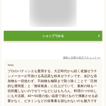
ショップでみる
価格と在庫を
楽天
でチェック
>>
Tacky
プロのパティシエも愛用する、大正時代から続く老舗ゼラチ
ンメーカーが手掛ける高品質な粉末ゼラチンです。余計な添
加物を一切使わず、不純物を極限まで取り除くことで「圧倒
的な透明度」と「無味無臭」に仕上げていて、素材の味も一
切邪魔しないのでゼリーなどにはもちろん、料理のつや出し
にも大活躍。40〜50度の低い温度で溶けるので沸騰させる必
要がなく、ビタミンなどの栄養素を損なわないのも魅力です
。