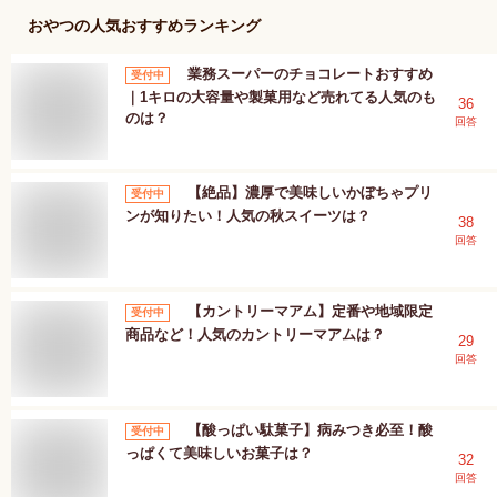
おやつ
の人気おすすめランキング
業務スーパーのチョコレートおすすめ
受付中
｜1キロの大容量や製菓用など売れてる人気のも
36
のは？
回答
【絶品】濃厚で美味しいかぼちゃプリ
受付中
ンが知りたい！人気の秋スイーツは？
38
回答
【カントリーマアム】定番や地域限定
受付中
商品など！人気のカントリーマアムは？
29
回答
【酸っぱい駄菓子】病みつき必至！酸
受付中
っぱくて美味しいお菓子は？
32
回答