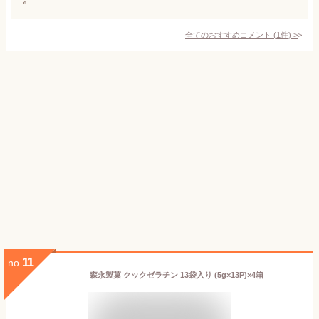
全てのおすすめコメント
(
1
件)
>
11
no.
森永製菓 クックゼラチン 13袋入り (5g×13P)×4箱