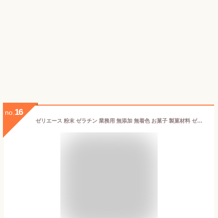
16
no.
ゼリエース 粉末 ゼラチン 業務用 無添加 無着色 お菓子 製菓材料 ゼリー ババロア ムース プリン 冷菓 おやつ 料理 〔ゼラチンパウダー黒 1kg〕