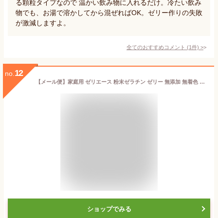
る顆粒タイプなので 温かい飲み物に入れるだけ。冷たい飲み
物でも、お湯で溶かしてから混ぜればOK。ゼリー作りの失敗
が激減しますよ。
全てのおすすめコメント
(
1
件)
>
12
no.
【メール便】家庭用 ゼリエース 粉末ゼラチン ゼリー 無添加 無着色 お菓子 製菓材料 ゼリー ババロア ムース プリン 冷菓 おやつ 料理 〔ゼラチンパウダー 5g×5袋〕
ショップでみる