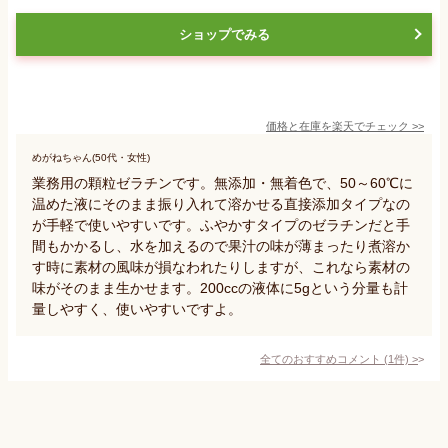
ショップでみる
価格と在庫を
楽天
でチェック
>>
めがねちゃん(50代・女性)
業務用の顆粒ゼラチンです。無添加・無着色で、50～60℃に
温めた液にそのまま振り入れて溶かせる直接添加タイプなの
が手軽で使いやすいです。ふやかすタイプのゼラチンだと手
間もかかるし、水を加えるので果汁の味が薄まったり煮溶か
す時に素材の風味が損なわれたりしますが、これなら素材の
味がそのまま生かせます。200ccの液体に5gという分量も計
量しやすく、使いやすいですよ。
全てのおすすめコメント
(
1
件)
>