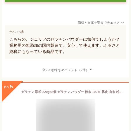
価格と在庫を
楽天
でチェック
>>
だんごっ鼻
こちらの、ジェリフのゼラチンパウダーは如何でしょうか？
業務用の無添加の国内製造で、安心して使えます。ふるさと
納税にもなっている商品です。
全てのおすすめコメント（2件）
5
no.
ゼラチン 顆粒 220g×2個 ゼラチン パウダー 粉末 100％ 豚皮 由来 粉ゼラチン 保存料 無添加 ゼラチンサプリメント 無着色 無香料 国産 プロ愛用 家庭用 業務用 ロングセラー マルチタイプ 水溶性 美容 健康 サプリ お菓子 作り 製菓 材料 凝固剤 ゼリー ババロア プリン