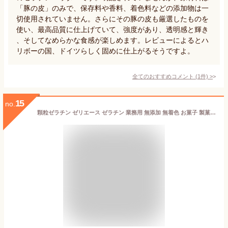
「豚の皮」のみで、保存料や香料、着色料などの添加物は一
切使用されていません。さらにその豚の皮も厳選したものを
使い、最高品質に仕上げていて、強度があり、透明感と輝き
、そしてなめらかな食感が楽しめます。レビューによるとハ
リボーの国、ドイツらしく固めに仕上がるそうですよ。
全てのおすすめコメント
(
1
件)
>
15
no.
顆粒ゼラチン ゼリエース ゼラチン 業務用 無添加 無着色 お菓子 製菓材料 ゼリー ババロア ムース プリン 冷菓 おやつ 料理 〔顆粒ゼラチンC-160 450g〕