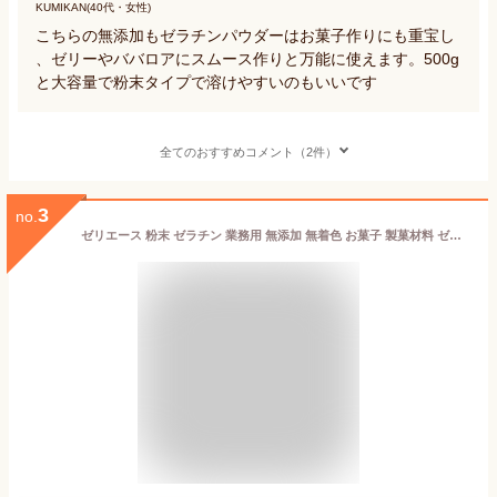
KUMIKAN(40代・女性)
こちらの無添加もゼラチンパウダーはお菓子作りにも重宝し
、ゼリーやババロアにスムース作りと万能に使えます。500g
と大容量で粉末タイプで溶けやすいのもいいです
全てのおすすめコメント（2件）
3
no.
ゼリエース 粉末 ゼラチン 業務用 無添加 無着色 お菓子 製菓材料 ゼリー ババロア ムース プリン 冷菓 おやつ 料理 〔ゼラチンパウダー紺 450g〕