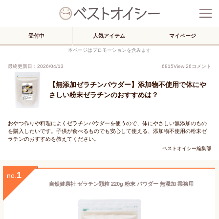
受付中
人気アイテム
マイページ
本ページはプロモーションを含みます
最終更新日：2026/04/13
6815
View
26
コメント
【無添加ゼラチンパウダー】添加物不使用で体にや
さしい粉末ゼラチンのおすすめは？
おやつ作りや料理によくゼラチンパウダーを使うので、体にやさしい無添加のもの
を購入したいです。子供が食べるものでも安心して使える、添加物不使用の粉末ゼ
ラチンのおすすめを教えてください。
ベストオイシー編集部
1
no.
自然健康社 ゼラチン顆粒 220g 粉末 パウダー 無添加 業務用