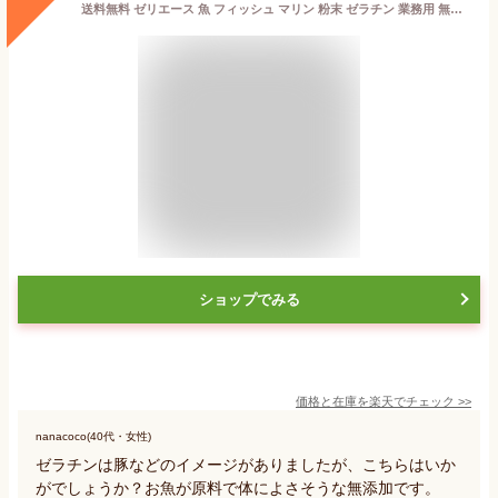
送料無料 ゼリエース 魚 フィッシュ マリン 粉末 ゼラチン 業務用 無添加 無着色 お菓子 製菓材料 ゼリー ババロア ムース プリン 冷菓 おやつ 料理 〔ゼラチンファインメッシュF 300g×3個セット〕
ショップでみる
価格と在庫を
楽天
でチェック
>>
nanacoco(40代・女性)
ゼラチンは豚などのイメージがありましたが、こちらはいか
がでしょうか？お魚が原料で体によさそうな無添加です。