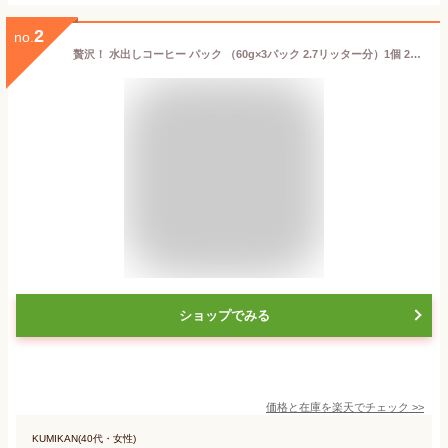
2
no.
贅沢！ 水出しコーヒー パック （60g×3パック 2.7リッター分）1個 2個 3個 5個 送料無料 アイスコーヒー 水出し コールドブリュー ウォータードリップコーヒー アイスコーヒー 豆 水出し コーヒー 珈琲豆 お中元 コーヒーギフト 中元 夏ギフト 楽天
ショップでみる
価格と在庫を
楽天
でチェック
>>
KUMIKAN(40代・女性)