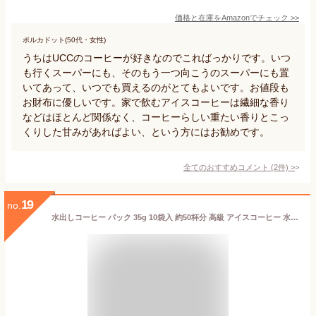
価格と在庫を
Amazon
でチェック
>>
ポルカドット(50代・女性)
うちはUCCのコーヒーが好きなのでこればっかりです。いつ
も行くスーパーにも、そのもう一つ向こうのスーパーにも置
いてあって、いつでも買えるのがとてもよいです。お値段も
お財布に優しいです。家で飲むアイスコーヒーは繊細な香り
などはほとんど関係なく、コーヒーらしい重たい香りとこっ
くりした甘みがあればよい、という方にはお勧めです。
全てのおすすめコメント
(
2
件)
>
19
no.
水出しコーヒー パック 35g 10袋入 約50杯分 高級 アイスコーヒー 水出し パック 水だし コーヒー 珈琲 コールドブリュー スペシャルティコーヒー マメーズ焙煎工房