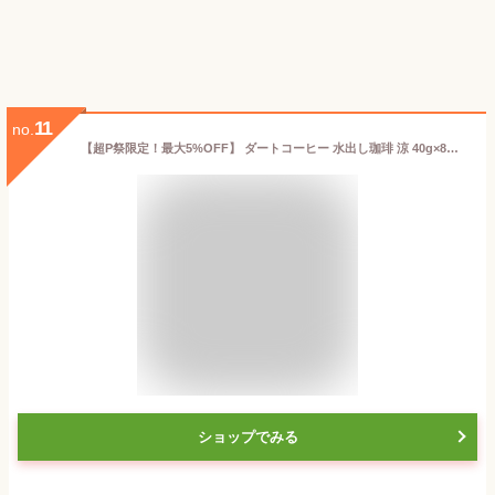
11
no.
【超P祭限定！最大5%OFF】 ダートコーヒー 水出し珈琲 涼 40g×8パック 3袋 コーヒー 珈琲 アイスコーヒー 水出し 大人の味 コーヒーバッグタイプ パック コーヒーパック 簡単 時短 ブラジル ホンジュラス ランキング 業務用 大容量 送料無料
ショップでみる