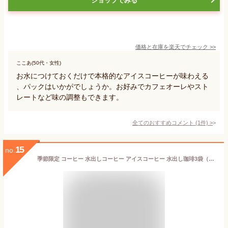
ショップでみる
価格と在庫を
楽天
でチェック
>>
ここあ(50代・女性)
お水につけておくだけで本格的なアイスコーヒーが味わえる
、パックはいかがでしょうか。お好みでカフェオーレやスト
レートなど味の調整もできます。
全てのおすすめコメント
(
1
件)
>
15
no.
季節限定 コーヒー 水出しコーヒー アイスコーヒー 水出し珈琲3袋（1袋22個入り×3）セット 無糖 珈琲 コールドブリュー 3時間で完成 ブルックス BROOK'S BROOKS