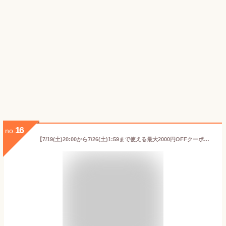
16
no.
【7/19(土)20:00から7/26(土)1:59まで使える最大2000円OFFクーポン】水出しコーヒー パック 粉 自家焙煎 コーヒー豆 焙煎したて 水出しアイスコーヒー 40g×4袋入り 手詰め