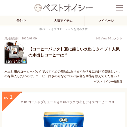
受付中
人気アイテム
マイページ
本ページはプロモーションを含みます
最終更新日：2025/08/09
141
View
26
コメント
【コーヒーパック】夏に嬉しい水出しタイプ！人気
の水出しコーヒーは？
水出し用のコーヒーパックでおすすめの商品はありますか？夏に向けて美味しいも
のを購入したいので、コーヒー好きの方などコスパ抜群な商品を教えてください！
ベストオイシー編集部
1
no.
MJB コールドブリュー 18g x 40パック 水出しアイスコーヒー コストコ COSTCO アラビカ豆100%