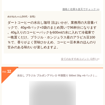
価格と在庫を
楽天
でチェック
>>
めがねちゃん(50代・女性)
ダートコーヒーの水出し珈琲 涼はいかが。業務用の大容量パ
ックで、40g×8パック×3袋のまとめ買いで96杯分になります
。40g入りのコーヒーパックを600mlの水に入れて冷蔵庫で
一晩置くだけ。ブラジル・ホンジュラス産のアラビカ豆100
％で、香りがよく苦味ひかえめ、コーヒー豆本来のほんのり
甘みのある味わいが楽しめますよ。
全てのおすすめコメント
(
1
件)
>
12
no.
水出し ブラジル ブルボンアマレロ 中深煎り 500ml 30g ×4パック | コーヒーギフト 自家焙煎 スペシャルティコーヒー スペシャリティコーヒー ビター 水出しアイスコーヒー 水出しコーヒー 水だしコーヒー コーヒーバッグ コーヒーパック 濃いめ コールドブリュー