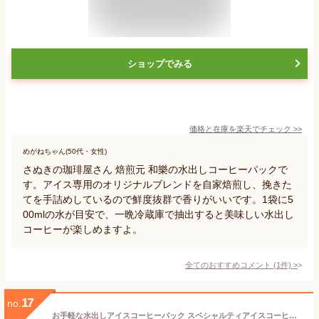
ショップでみる
価格と在庫を
楽天
でチェック
>>
めがねちゃん(50代・女性)
さぬきの珈琲屋さん 焙煎元 和樂の水出しコーヒーパックで
す。アイス専用のオリジナルブレンドを自家焙煎し、挽きた
てを手詰めしているので鮮度抜群で香りがいいです。1袋に5
00mlの水が目安で、一晩冷蔵庫で抽出すると美味しい水出し
コーヒーが楽しめますよ。
全てのおすすめコメント
(
1
件)
>
17
no.
お手軽な水出しアイスコーヒーパック スペシャルティアイスコーヒーブレンド 3パック 約2.4L分 アンティグア グァテマラ カペティロベース コーヒー豆 珈琲 アイスコーヒー アイス珈琲 コーヒーゼリー