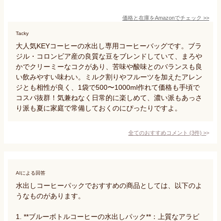
価格と在庫を
Amazon
でチェック
>>
Tacky
大人気KEYコーヒーの水出し専用コーヒーバッグです。ブラ
ジル・コロンビア産の良質な豆をブレンドしていて、まろや
かでクリーミーなコクがあり、苦味や酸味とのバランスも良
い飲みやすい味わい。ミルク割りやフルーツを加えたアレン
ジとも相性が良く、1袋で500〜1000ml作れて価格も手頃で
コスパ抜群！気兼ねなく日常的に楽しめて、濃い派もあっさ
り派も夏に家庭で常備しておくのにぴったりですよ。
全てのおすすめコメント
(
3
件)
>
AIによる回答
水出しコーヒーパックでおすすめの商品としては、以下のよ
うなものがあります。

1. **ブルーボトルコーヒーの水出しパック**：上質なアラビ