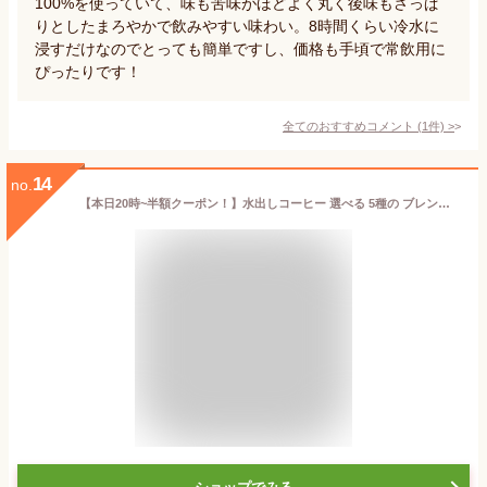
100%を使っていて、味も苦味がほどよく丸く後味もさっぱ
りとしたまろやかで飲みやすい味わい。8時間くらい冷水に
浸すだけなのでとっても簡単ですし、価格も手頃で常飲用に
ぴったりです！
全てのおすすめコメント
(
1
件)
>
14
no.
【本日20時~半額クーポン！】水出しコーヒー 選べる 5種の ブレンド 2リットル分 | 40g ×4袋入 コーヒー 水出し COLDBREW 浸けておくだけ 大人気 深煎り 中煎り コーヒー 水出しコーヒーパック コーヒーバッグ アイスコーヒー お試し 水出し珈琲