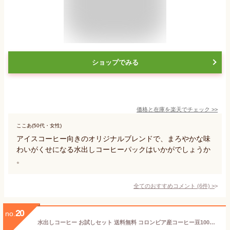
ショップでみる
価格と在庫を
楽天
でチェック
>>
ここあ(50代・女性)
アイスコーヒー向きのオリジナルブレンドで、まろやかな味
わいがくせになる水出しコーヒーパックはいかがでしょうか
。
全てのおすすめコメント
(
6
件)
>
20
no.
水出しコーヒー お試しセット 送料無料 コロンビア産コーヒー豆100％ アイスコーヒー水出し グアテマラ産珈琲豆100％ 水出しアイスコーヒー 各2 パック 水だしコーヒー メール便 水出し珈琲 水出しコーヒーパック スーパーセール コーヒー粉 水出しアイス珈琲