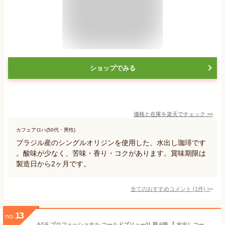
ショップでみる
価格と在庫を
楽天
でチェック
>>
カフェアロハ(50代・男性)
ブラジル産のシングルオリジンを使用した、水出し珈琲です
。酸味が少なく、苦味・香り・コクがあります。賞味期限は
製造日から2ヶ月です。
全てのおすすめコメント
(
1
件)
>
13
no.
AGF プロフェッショナル コールドブリュー1L用 6袋 【 水出しコーヒー 】【 アイスコーヒー 】