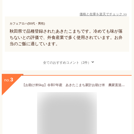
価格と在庫を
楽天
でチェック
>>
カフェアロハ(50代・男性)
秋田県で品種登録されたあきたこまちです。冷めても味が落
ちないとの評価で、外食産業で多く使用されています。お弁
当のご飯に適しています。
全てのおすすめコメント（2件）
3
no.
【お助け米5kg】令和7年産 あきたこまち家計お助け米 農家直送便 5kg米びつ当番【天鷹唐辛子】プレゼント付き ※沖縄別途送料追加