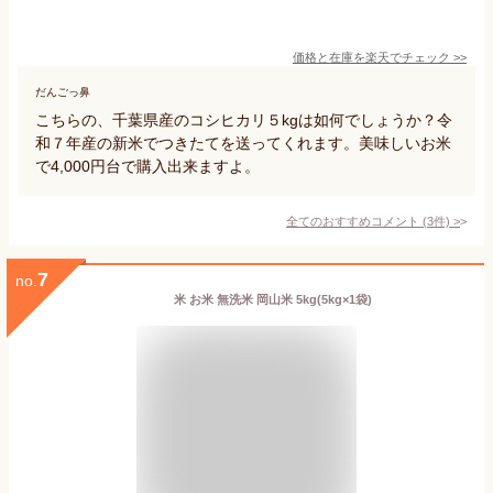
価格と在庫を
楽天
でチェック
>>
だんごっ鼻
こちらの、千葉県産のコシヒカリ５kgは如何でしょうか？令
和７年産の新米でつきたてを送ってくれます。美味しいお米
で4,000円台で購入出来ますよ。
全てのおすすめコメント
(
3
件)
>
7
no.
米 お米 無洗米 岡山米 5kg(5kg×1袋)