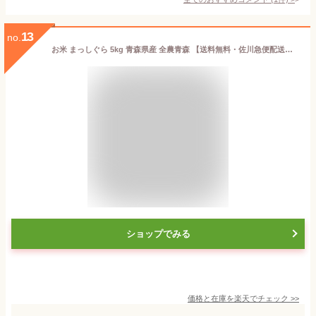
13
no.
お米 まっしぐら 5kg 青森県産 全農青森 【送料無料・佐川急便配送（沖縄県、離島を除く）】ふっくら ホクホク つややか あおもり米 おいしいお米 白米 売れてます 当店おすすめ
ショップでみる
価格と在庫を
楽天
でチェック
>>