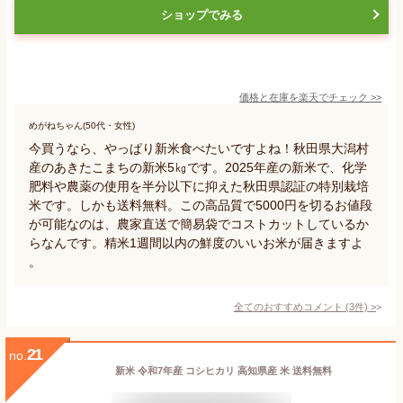
ショップでみる
価格と在庫を
楽天
でチェック
>>
めがねちゃん(50代・女性)
今買うなら、やっぱり新米食べたいですよね！秋田県大潟村
産のあきたこまちの新米5㎏です。2025年産の新米で、化学
肥料や農薬の使用を半分以下に抑えた秋田県認証の特別栽培
米です。しかも送料無料。この高品質で5000円を切るお値段
が可能なのは、農家直送で簡易袋でコストカットしているか
らなんです。精米1週間以内の鮮度のいいお米が届きますよ
。
全てのおすすめコメント
(
3
件)
>
21
no.
新米 令和7年産 コシヒカリ 高知県産 米 送料無料