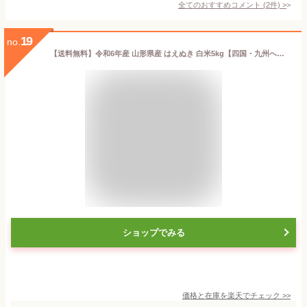
全てのおすすめコメント
(
2
件)
>
19
no.
【送料無料】令和6年産 山形県産 はえぬき 白米5kg【四国・九州への配送は+400円/沖縄・離島への配送は+1,000円加算】
ショップでみる
価格と在庫を
楽天
でチェック
>>