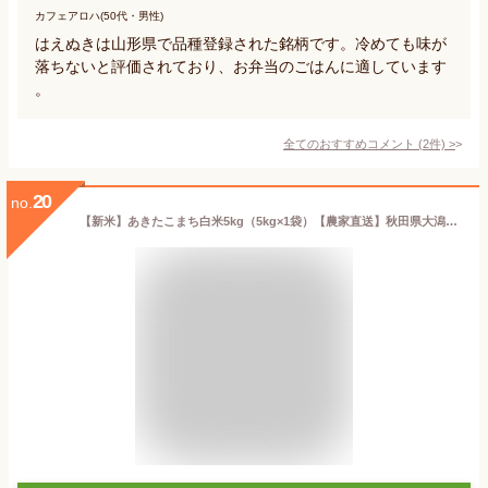
カフェアロハ(50代・男性)
はえぬきは山形県で品種登録された銘柄です。冷めても味が
落ちないと評価されており、お弁当のごはんに適しています
。
全てのおすすめコメント
(
2
件)
>
20
no.
【新米】あきたこまち白米5kg（5kg×1袋）【農家直送】秋田県大潟村産 2025年産 特別栽培米 あきたこまち 簡易袋 《送料無料》