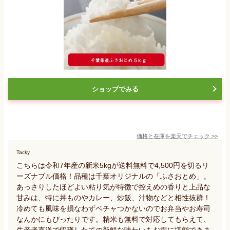
ショップでみる
価格と在庫を
楽天
でチェック
>>
Tacky
こちらは令和7年産の新米5kgが送料無料で4,500円を切るリ
ーズナブル価格！品種は千葉オリジナルの「ふさおとめ」。
あっさりしたほどよい粘り気が特徴で控えめの香りと上品な
甘みは、特に丼ものやカレー、炒飯、汁物などと相性抜群！
冷めても風味を損なわずベチャつかないのでお弁当やお寿司
なんかにもぴったりです。精米も無料で対応してもらえて、
生産者直送で収穫したての新鮮な味わいをお得に堪能できま