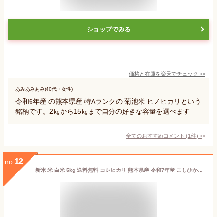
ショップでみる
価格と在庫を
楽天
でチェック
>>
あみあみあみ(40代・女性)
令和6年産 の熊本県産 特Aランクの 菊池米 ヒノヒカリという
銘柄です。2㎏から15㎏まで自分の好きな容量を選べます
全てのおすすめコメント
(
1
件)
>
12
no.
新米 米 白米 5kg 送料無料 コシヒカリ 熊本県産 令和7年産 こしひかり 米 5kg 送料無料 白米 お米 5kg 送料無料 米5kg 送料無料 こめたつ