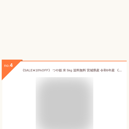
4
no.
《SALE★10%OFF》 つや姫 米 5kg 送料無料 宮城県産 令和6年産 《5kg》 白米 お米 5kg 米5kg 米5キロ 宮城県 つやひめ 国内産米 精米 単一原料米 検査米 ブランド米 産地直送