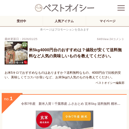
受付中
人気アイテム
マイページ
本ページはプロモーションを含みます
最終更新日：2026/01/25
646
View
24
コメント
米5kg4000円台のおすすめは？値段が安くて送料無
料など人気の美味しいものを教えてください。
お米5キロでおすすめなものはありますか？送料無料なもの、4000円台で比較的安
い、美味しくてコスパが良いなど、お米5kgの人気のものを教えてください。
ベストオイシー編集部
1
no.
令和7年産 新米入荷！千葉県産 ふさおとめ 玄米5kg 送料無料 精米無料