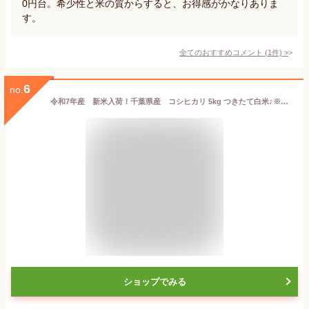
0円台。希少性と米の質からすると、お得感がかなりありま
す。
全てのおすすめコメント
(
1
件)
>
6
no.
令和7年産 新米入荷！千葉県産 コシヒカリ 5kg つきたて白米♪※本州・四国 送料無料※
ショップでみる