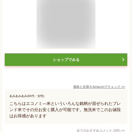
ショップでみる
価格と在庫を
Amazon
でチェック
>>
あみあみあみ(40代・女性)
こちらはエコノミ―米といういろんな銘柄が混ぜられたブレ
ンド米でその分お安く購入が可能です。無洗米でこのお値段
はお得感があります
全てのおすすめコメント
(
2
件)
>