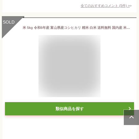
全てのおすすめコメント
(
5
件)
>
SOLD
米 5kg 令和6年産 富山県産コシヒカリ 精米 白米 送料無料 国内産 米屋 甘い 高品質 宅配 日付指定 【お届け不可地域：北海道・沖縄・離島】 アルプス 雪解け水 立山アルプス コシヒカリ産地 名産地 旨味 美味しい おにぎり おむすび 弁当 定食 ご飯 お寿司 早い F2 new
類似商品を探す