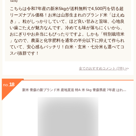
Tacky
こちらは令和7年産の新米5kgが送料無料で4,500円を切る超
リーズナブル価格！お米は山形生まれのブランド米「はえぬ
き」。粒がしっかりしていて、ほど良い甘みと旨味、心地良
い歯ごたえが魅力なんです。冷めても味が落ちにくいから、
おにぎりやお弁当にもぴったりですよ。しかも「特別栽培米
」なので、農薬と化学肥料を通常の半分以下に抑えて作られ
ていて、安心感もバッチリ！白米・玄米・七分米も選べてコ
スパ抜群です！
全てのおすすめコメント
(
7
件)
>
18
no.
新米 青森の新ブランド米 産地直送 特A 米 5kg 青森県産 7年産 はれわたり 白米5kg【米5キロ】3338