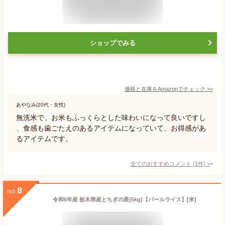
ショップでみる
価格と在庫を
Amazon
でチェック
>>
あやなみ(20代・女性)
無洗米で、お米もふっくらとした味わいになって良いですし
、食感も歯ごたえのあるアイテムになっていて、お得感があ
るアイテムです。
全てのおすすめコメント
(
1
件)
>
8
no.
令和6年産 栃木県産とちぎの星(5kg)【パールライス】[米]