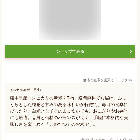
ショップでみる
価格と在庫を
楽天
でチェック
>>
アルナヲ(40代・男性)
熊本県産コシヒカリの新米を5kg、送料無料でお届け。ふっ
くらとした粒感と甘みのある味わいが特徴で、毎日の食卓に
ぴったり。白米としてそのまま炊いても、おにぎりやお弁当
にも最適。品質と価格のバランスが良く、手軽に本格的な美
味しさを楽しめる「こめたつ」のお米です。
全てのおすすめコメント
(
1
件)
>