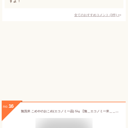
すよ！
全てのおすすめコメント
(
3
件)
>
16
no.
無洗米 こめやのおこめ(エコノミー品) 5㎏ 【無＿エコノミー米＿＿＿５ｋｇ】