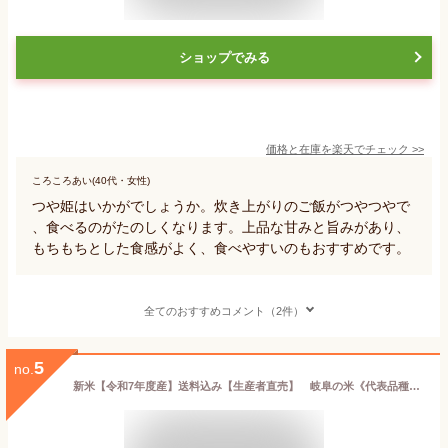
ショップでみる
価格と在庫を
楽天
でチェック
>>
ころころあい(40代・女性)
つや姫はいかがでしょうか。炊き上がりのご飯がつやつやで
、食べるのがたのしくなります。上品な甘みと旨みがあり、
もちもちとした食感がよく、食べやすいのもおすすめです。
全てのおすすめコメント（2件）
5
no.
新米【令和7年度産】送料込み【生産者直売】 岐阜の米《代表品種》ハツシモ100％ 白米5kg 精米【岐阜県GAP】