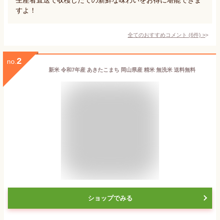
すよ！
全てのおすすめコメント
(
6
件)
>
2
no.
新米 令和7年産 あきたこまち 岡山県産 精米 無洗米 送料無料
ショップでみる