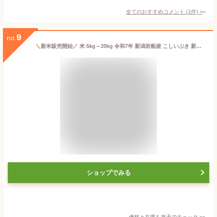
全てのおすすめコメント
(
1
件)
>
9
no.
＼新米販売開始／ 米 5kg～20kg 令和7年 新潟岩船産 こしいぶき 新潟限定品種 産地直送 送料無料 白米 精米 小分け
ショップでみる
価格と在庫を
楽天
でチェック
>>