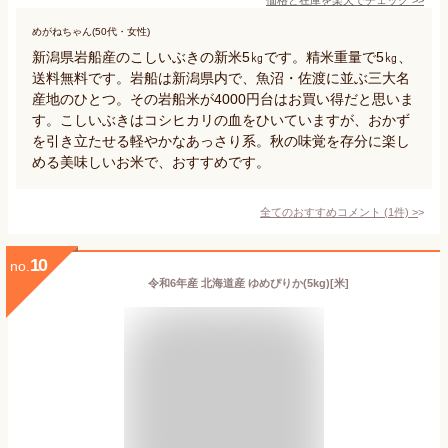
めがねちゃん(50代・女性)
新潟県岩船産のこしいぶきの新米5㎏です。精米重量で5㎏、
送料無料です。岩船は新潟県内で、魚沼・佐渡に並ぶ三大名
産地のひとつ。その岩船米が4000円台はお買い得だと思いま
す。こしいぶきはコシヒカリの血をひいていますが、おかず
を引き立たせる軽やかなあっさり系。秋の味覚を存分に楽し
める美味しいお米で、おすすめです。
全てのおすすめコメント
(
1
件)
>
10
no.
令和6年産 北海道産 ゆめぴりか(5kg)[米]