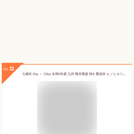
11
no.
七城米 2kg ～ 15kg 令和6年産 九州 熊本県産 特A 菊池米 ヒノヒカリ 高級米 ブランド米 白米 精米 通販 お歳暮 御歳暮 内祝い 出産祝い 結婚祝い お中元 御中元 母の日 父の日 敬老の日 ギフト プレゼント 入学祝い お返し 敬老の日ギフト 送料無料