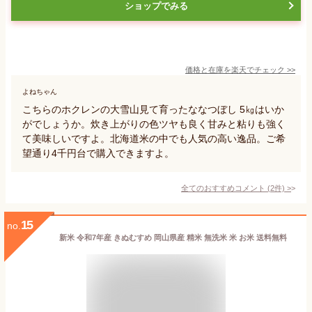
ショップでみる
価格と在庫を
楽天
でチェック
>>
よねちゃん
こちらのホクレンの大雪山見て育ったななつぼし 5㎏はいか
がでしょうか。炊き上がりの色ツヤも良く甘みと粘りも強く
て美味しいですよ。北海道米の中でも人気の高い逸品。ご希
望通り4千円台で購入できますよ。
全てのおすすめコメント
(
2
件)
>
15
no.
新米 令和7年産 きぬむすめ 岡山県産 精米 無洗米 米 お米 送料無料