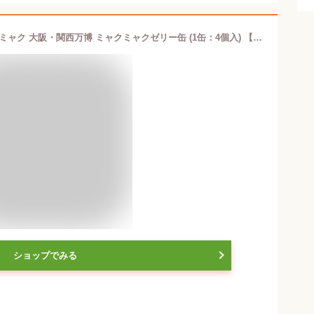
【Expo2025・大阪 関西万博】 ミャクミャク 大阪・関西万博 ミャクミャクゼリー缶 (1缶：4個入) 【お好きな柄をお選びください】
ショップでみる