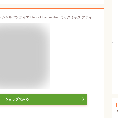
【Expo2025・大阪 関西万博】アンリ・シャルパンティエ Henri Charpentier ミャクミャク プティ・ガトー・アソルティ 10個入り
ショップでみる