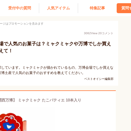
受付中の質問
人気アイテム
特集記事
質問
ージはプロモーションを含みます
3062
View
20
コメント
場で人気のお菓子は？ミャクミャクや万博でしか買え
えて！
探しています。ミャクミャクが描かれているもの、万博会場でしか買えな
万博土産で人気のお菓子のおすすめを教えてください。
ベストオイシー編集部
阪 関西万博】 ミャクミャク たこパティエ 10本入り