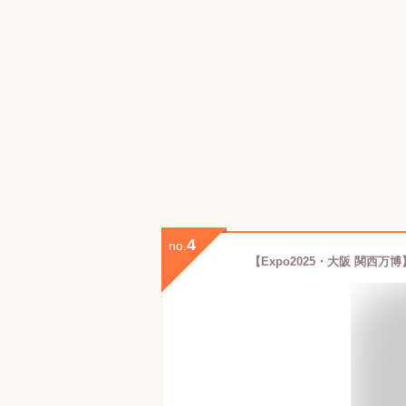
4
no.
【Expo2025・大阪 関西