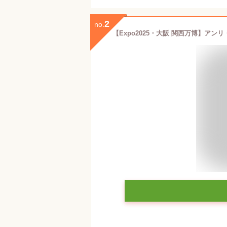
2
no.