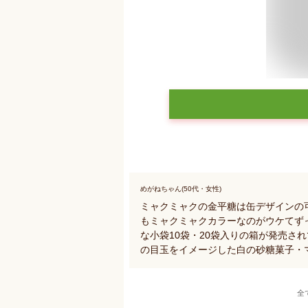
めがねちゃん(50代・女性)
ミャクミャクの金平糖は缶デザインの
もミャクミャクカラーなのがウケてず
な小袋10袋・20袋入りの箱が発売さ
の目玉をイメージした白の砂糖菓子・
全