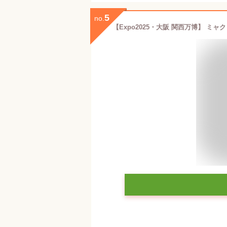
5
no.