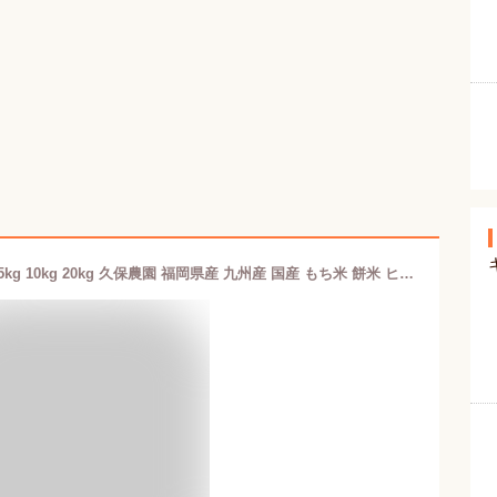
【令和7年産】無農薬栽培 もち米 2kg 5kg 10kg 20kg 久保農園 福岡県産 九州産 国産 もち米 餅米 ヒヨクモチ モチ米 ひよくもち 無農薬米 無農薬 無肥料 餅 もち白米 もち玄米 玄米 分づき 分づき米 3分づき 5分づき 7分づき