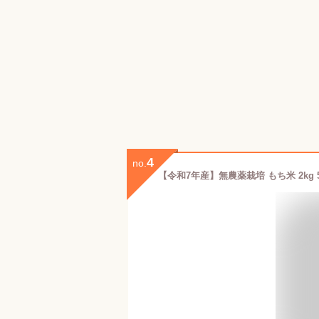
4
no.