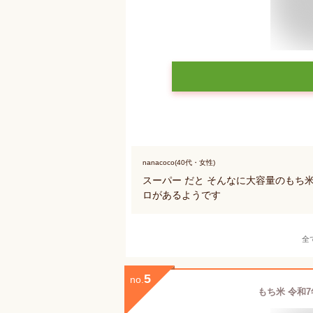
nanacoco(40代・女性)
スーパー だと そんなに大容量のもち
ロがあるようです
全
5
no.
もち米 令和7