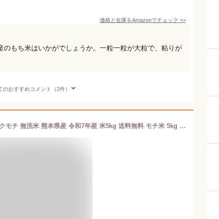
価格と在庫を
Amazon
でチェック
>>
産のもち米はいかがでしょうか。一粒一粒が大粒で、粘りが
てのおすすめコメント（2件）
もち米 無洗米 白米 5kg 送料無料 ヒヨクモチ 無洗米 熊本県産 令和7年産 米5kg 送料無料 モチ米 5kg 送料無料 コメ ひよくもち もち米 5kg 餅米 送料無料 こめたつ