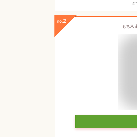
全
2
no.
もち米 