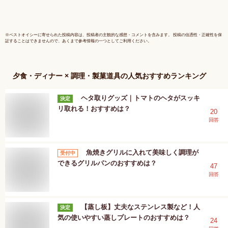
ョッピング 激安 格
安 価格【送料無料】
【smtb-TK】
※
ベストオイシー
に寄せられた投稿内容は、投稿者の主観的な感想・コメントを含みます。 投稿の信憑性・正確性を保
証することはできませんので、あくまで参考情報の一つとしてご利用ください。
夕食・ディナー × 調理・製菓道具
の人気おすすめランキング
ヘタ取りグッズ｜トマトのヘタがスッキ
決定
リ取れる！おすすめは？
20
回答
魚焼きグリルに入れて美味しく調理が
受付中
できるグリルパンのおすすめは？
47
回答
【蒸し板】丈夫なステンレス製など！人
決定
気の使いやすい蒸しプレートのおすすめは？
24