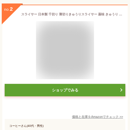
2
no.
スライサー 日本製 千切り 薄切りきゅうりスライサー 薬味 きゅうり 胡瓜 スライス RCステッカー付
ショップでみる
価格と在庫を
Amazon
でチェック
>>
コーヒーさん(40代・男性)