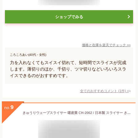
ショップでみる
価格と在庫を
楽天
でチェック
>>
ころころあい(40代・女性)
力を入れなくてもスイスイ切れて、短時間でスライスが完成
します。薄切りのほか、千切り、ツマ切りなどいろいろスラ
イスできるのがおすすめです。
全てのおすすめコメント
(
1
件)
>
9
no.
きゅうりウェーブスライサー 曙産業 CH-2062 / 日本製 スライサー きゅうり用 ウェーブ ワッフルカット 細切り 便利 タマハシ /