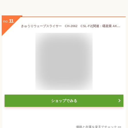
11
no.
きゅうりウェーブスライサー CH-2062 CSL-F2[関連：曙産業 AKEBONO 日本製 サラダ用品 野菜スライサー キューリ 胡瓜 サラダ]
ショップでみる
価格と在庫を
楽天
でチェック
>>