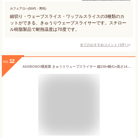
カフェアロハ(50代・男性)
細切り・ウェーブスライス・ワッフルスライスの3種類のカ
ットができる、きゅうりウェーブスライサーです。スチロー
ル樹脂製品で耐熱温度は70度です。
全てのおすすめコメント
(
1
件)
>
12
no.
AKEBONO/曙産業 きゅうりウェーブスライサー 縦238×幅41×高さ14mm ねぎ ワッフルスライス 細切り サラダ CH-2062_AK