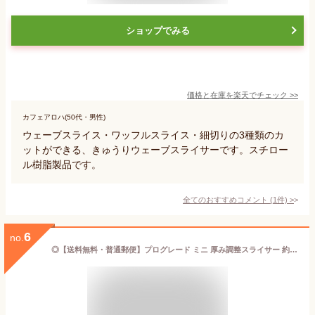
ショップでみる
価格と在庫を
楽天
でチェック
>>
カフェアロハ(50代・男性)
ウェーブスライス・ワッフルスライス・細切りの3種類のカ
ットができる、きゅうりウェーブスライサーです。スチロー
ル樹脂製品です。
全てのおすすめコメント
(
1
件)
>
6
no.
◎【送料無料・普通郵便】プログレード ミニ 厚み調整スライサー 約縦20.5×幅5.5×高さ2.5cm PG-630_SI