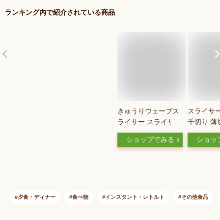
ランキング内で紹介されている商品
きゅうりウェーブス
スライサー
ライサー スライサー
千切り 薄
スライス ◆送料無料
りスライサ
ショップでみる
ショッ
◆ 細切り ウェーブ
きゅうり 
スライス ワッフルス
イス RC
ライス きゅうりスラ
付
イサー サッとスライ
ス！ 生活 暮らし 家
庭用品 日用雑貨 節
夕食・ディナー
食べ物
インスタント・レトルト
その他食品
約 キッチンツール
台所用品 セール シ