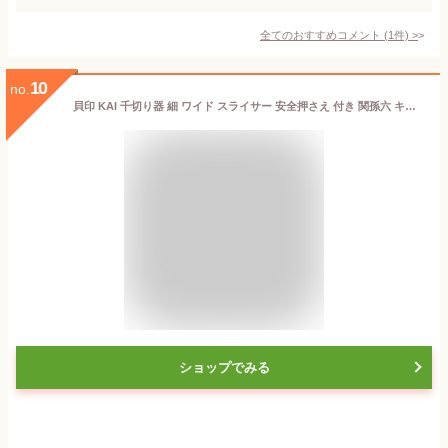
全てのおすすめコメント
(
1
件)
>
10
no.
貝印 KAI 千切り器 細 ワイド スライサー 安全押さえ 付き 関孫六 キャベツ 人参 きゅうり ブラック日本製 ステンレス DH3314
ショップでみる