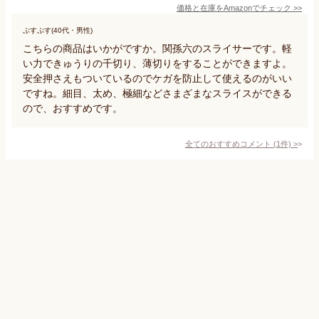
価格と在庫を
Amazon
でチェック
>>
ぷすぷす(40代・男性)
こちらの商品はいかがですか。関孫六のスライサーです。軽
い力できゅうりの千切り、薄切りをすることができますよ。
安全押さえもついているのでケガを防止して使えるのがいい
ですね。細目、太め、極細などさまざまなスライスができる
ので、おすすめです。
全てのおすすめコメント
(
1
件)
>