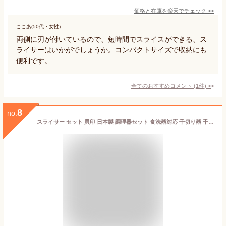
価格と在庫を
楽天
でチェック
>>
ここあ(50代・女性)
両側に刃が付いているので、短時間でスライスができる、ス
ライサーはいかがでしょうか。コンパクトサイズで収納にも
便利です。
全てのおすすめコメント
(
1
件)
>
8
no.
スライサー セット 貝印 日本製 調理器セット 食洗器対応 千切り器 千切り 薄切り器 薄切り ツマ切り スライス おろし器 おろし 指ガード コンパクト 省スペース 一人暮らし おしゃれ ステンレス SELECT 調理器具 両刃スライサー 新生活 サラダ