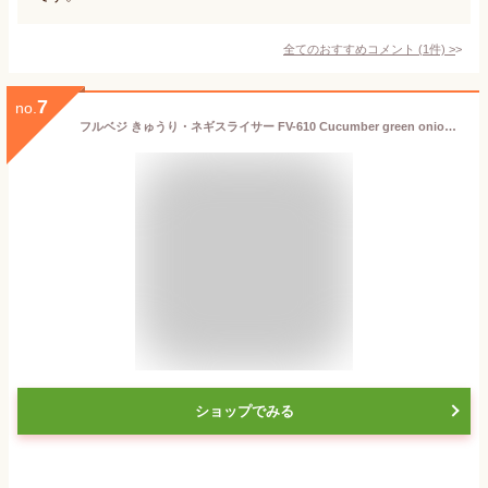
全てのおすすめコメント
(
1
件)
>
7
no.
フルベジ きゅうり・ネギスライサー FV-610 Cucumber green onion slicer
ショップでみる