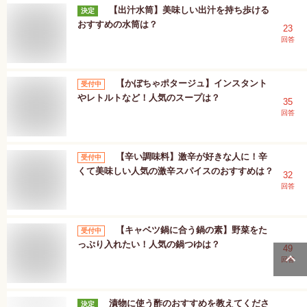
【出汁水筒】美味しい出汁を持ち歩ける
決定
おすすめの水筒は？
23
回答
【かぼちゃポタージュ】インスタント
受付中
やレトルトなど！人気のスープは？
35
回答
【辛い調味料】激辛が好きな人に！辛
受付中
くて美味しい人気の激辛スパイスのおすすめは？
32
回答
【キャベツ鍋に合う鍋の素】野菜をた
受付中
っぷり入れたい！人気の鍋つゆは？
49
回答
漬物に使う酢のおすすめを教えてくださ
決定