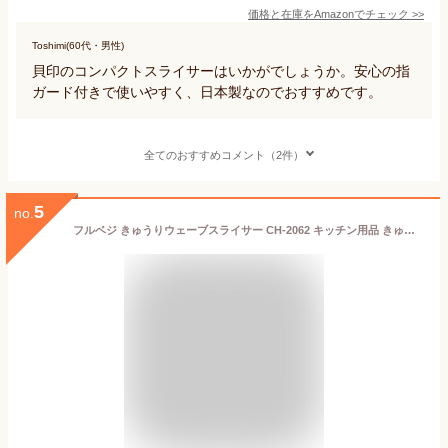
価格と在庫を
Amazon
でチェック
>>
Toshimi(60代・男性)
貝印のコンパクトスライサーはいかがでしょうか。安心の指
ガード付きで使いやすく、日本製なのでおすすめです。
全てのおすすめコメント（2件）
5
no.
フルベジ きゅうりウェーブスライサー CH-2062 キッチン用品 きゅうりを楽々ウェーブスライス！ドレッシングがよくからむワッフルカットや細切りなど、3種類のカットが楽しめます。スライサー・ピーラー・カッター・おろし。