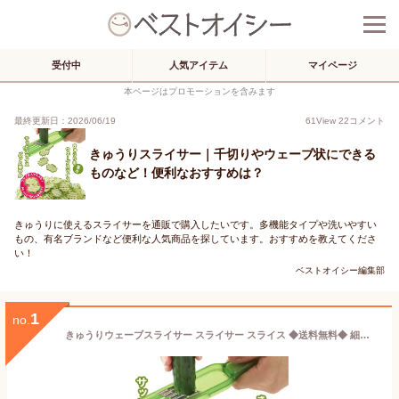
受付中
人気アイテム
マイページ
本ページはプロモーションを含みます
最終更新日：2026/06/19
61
View
22
コメント
きゅうりスライサー｜千切りやウェーブ状にできる
ものなど！便利なおすすめは？
きゅうりに使えるスライサーを通販で購入したいです。多機能タイプや洗いやすい
もの、有名ブランドなど便利な人気商品を探しています。おすすめを教えてくださ
い！
ベストオイシー編集部
1
no.
きゅうりウェーブスライサー スライサー スライス ◆送料無料◆ 細切り ウェーブスライス ワッフルスライス きゅうりスライサー サッとスライス！ 生活 暮らし 家庭用品 日用雑貨 節約 キッチンツール 台所用品 セール ショッピング 激安 格安 価格【送料無料】【smtb-TK】