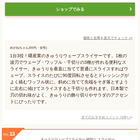
ショップでみる
価格と在庫を
楽天
でチェック
>>
めがねちゃん(50代・女性)
1台3役！曙産業のきゅうりウェーブスライサーです。1枚の
波刃でウェーブ・ワッフル・千切りの3種が作れる便利なス
ライサー。きゅうりを垂直に当てて普通にスライスすればウ
ェーブ、スライスのたびに90度回転させるとドレッシングが
よく絡むワッフル状に。斜めに当てて先端をそぎ落とすよう
に左右に傾けてスライスすると千切りも作れます。日本製で
刃の切れ味がよく、きゅうりの飾り切りやサラダのアクセン
トにぴったりです。
全てのおすすめコメント
(
1
件)
>
13
no.
きゅうりウェーブスライサー 細切り スライサー