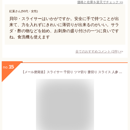
価格と在庫を
楽天
でチェック
>>
紅葉さん(50代・女性)
貝印・スライサーはいかがですか。安全に手で持つことが出
来て、力を入れずにきれいに薄切りが出来るのがいい。サラ
ダ・酢の物などを始め、お刺身の盛り付けの一つに良いです
ね。食洗機も使えます
全てのおすすめコメント
(
2
件)
>
15
no.
【メール便発送】スライサー 千切り ツマ切り 妻切り スライス 人参 キュウリ 大根 日本製 コンパクト シンプル ATS-740