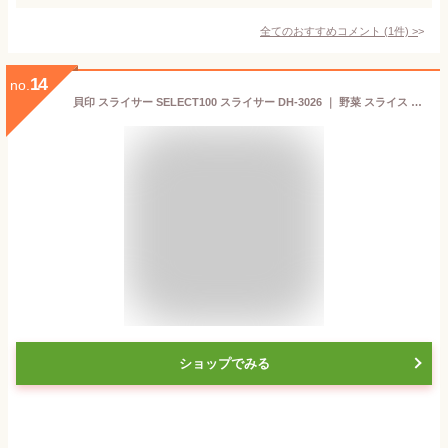
全てのおすすめコメント
(
1
件)
>
14
no.
貝印 スライサー SELECT100 スライサー DH-3026 ｜ 野菜 スライス 大根 きゅうり 薄切り キャベツ せん切り 千切り 調理器 食洗機対応 調理道具 キッチン用品 メール便 送料無料
ショップでみる