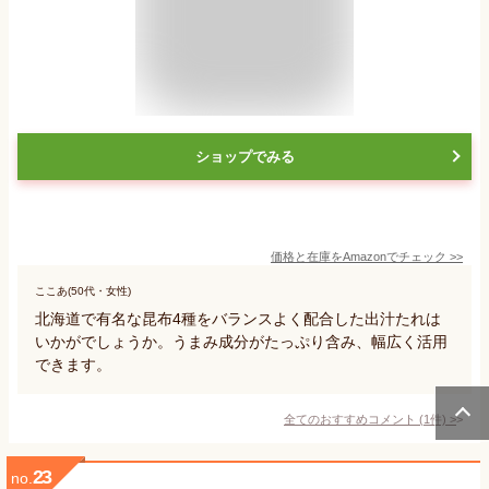
ショップでみる
価格と在庫を
Amazon
でチェック
>>
ここあ(50代・女性)
北海道で有名な昆布4種をバランスよく配合した出汁たれは
いかがでしょうか。うまみ成分がたっぷり含み、幅広く活用
できます。
全てのおすすめコメント
(
1
件)
>
23
no.