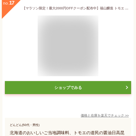
17
no.
【マラソン限定！最大2000円OFFクーポン配布中】福山醸造 トモエ 道民の醤油日高昆布 450ml × 3個
ショップでみる
価格と在庫を
楽天
でチェック
>>
どんどん(50代・男性)
北海道のおいしいご当地調味料、トモエの道民の醤油日高昆