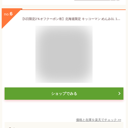
6
no.
【5日限定2％オフクーポン有】北海道限定 キッコーマン めんみ1L 1000ml×5本セット 濃縮5倍 めんつゆ
ショップでみる
価格と在庫を
楽天
でチェック
>>