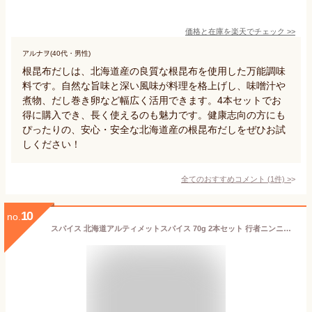
価格と在庫を
楽天
でチェック
>>
アルナヲ(40代・男性)
根昆布だしは、北海道産の良質な根昆布を使用した万能調味
料です。自然な旨味と深い風味が料理を格上げし、味噌汁や
煮物、だし巻き卵など幅広く活用できます。4本セットでお
得に購入でき、長く使えるのも魅力です。健康志向の方にも
ぴったりの、安心・安全な北海道産の根昆布だしをぜひお試
しください！
全てのおすすめコメント
(
1
件)
>
10
no.
スパイス 北海道アルティメットスパイス 70g 2本セット 行者ニンニク キャンプ BBQ アウトドア 肉料理