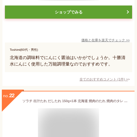
ショップでみる
価格と在庫を
楽天
でチェック
>>
Toshimi(60代・男性)
北海道の調味料でにんにく醤油はいかがでしょうか。十勝清
水にんにく使用した万能調理量なのでおすすめです。
全てのおすすめコメント
(
1
件)
>
22
no.
ソラチ 出汁たれ だしたれ 150g×1本 北海道 焼肉のたれ 焼肉のタレ 出汁タレ ご当地 調味料 バナナマンの早起きせっかくグルメ