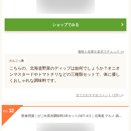
ショップでみる
価格と在庫を
楽天
でチェック
>>
だんごっ鼻
こちらの、北海道野菜のディップは如何でしょうか？オニオ
ンマスタードやトマトチリなどの三種類セットで、体に優し
くおしゃれな調味料です。
全てのおすすめコメント
(
1
件)
>
12
no.
医食同源｜がごめ昆布調味料3本セット(SET-A7)｜北海道 グルメ 函館 がごめ昆布｜代金引換不可