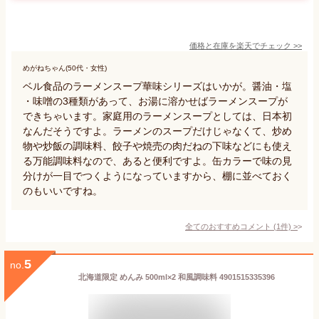
価格と在庫を
楽天
でチェック
>>
めがねちゃん(50代・女性)
ベル食品のラーメンスープ華味シリーズはいかが。醤油・塩
・味噌の3種類があって、お湯に溶かせばラーメンスープが
できちゃいます。家庭用のラーメンスープとしては、日本初
なんだそうですよ。ラーメンのスープだけじゃなくて、炒め
物や炒飯の調味料、餃子や焼売の肉だねの下味などにも使え
る万能調味料なので、あると便利ですよ。缶カラーで味の見
分けが一目でつくようになっていますから、棚に並べておく
のもいいですね。
全てのおすすめコメント
(
1
件)
>
5
no.
北海道限定 めんみ 500ml×2 和風調味料 4901515335396