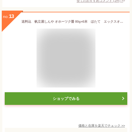
全てのおすすめコメント
(
1
件)
>
13
no.
送料込 帆立屋しんや オホーツク醤 80g×6本 ほたて エックスオー XO ジャン 醤 北海道 限定 お土産 お取り寄せ プレゼント オホーツクジャン オホーツクじゃん
ショップでみる
価格と在庫を
楽天
でチェック
>>