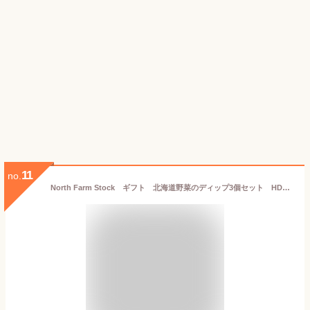
11
no.
North Farm Stock ギフト 北海道野菜のディップ3個セット HDB-03 （オニオンマスタード・トマトチリ・ブロッコリーワサビ）各120g×各1個 化粧箱入り ディップソース 調味料 隠し味 ノースファームストック