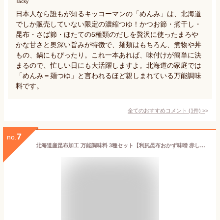
Tacky
日本人なら誰もが知るキッコーマンの「めんみ」は、北海道
でしか販売していない限定の濃縮つゆ！かつお節・煮干し・
昆布・さば節・ほたての5種類のだしを贅沢に使ったまろや
かな甘さと奥深い旨みが特徴で、麺類はもちろん、煮物や丼
もの、鍋にもぴったり。これ一本あれば、味付けが簡単に決
まるので、忙しい日にも大活躍しますよ。北海道の家庭では
「めんみ＝麺つゆ」と言われるほど親しまれている万能調味
料です。
全てのおすすめコメント
(
1
件)
>
7
no.
北海道産昆布加工 万能調味料 3種セット【利尻昆布おかず味噌 赤しそ風味 昆布マヨネーズ 山わさび風味 羅臼昆布佃煮 だし醤油風味】昆布専門の製造メーカーが北海道産こんぶを加工してつくったおかず味噌、マヨネーズ風ドレッシング、だし醤油風味佃煮【メール便対応】