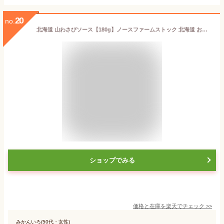
20
no.
北海道 山わさびソース【180g】ノースファームストック 北海道 お土産 ホースラディッシュ 辛口 サラダ ドレッシング ステーキ ローストビーフ 冷奴 お豆腐 ギフト プレゼント お取り寄せ
ショップでみる
価格と在庫を
楽天
でチェック
>>
みかんいろ(50代・女性)