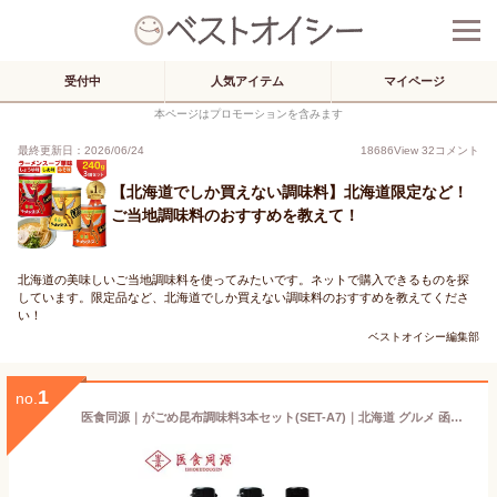
受付中
人気アイテム
マイページ
本ページはプロモーションを含みます
最終更新日：2026/06/24
18686
View
32
コメント
【北海道でしか買えない調味料】北海道限定など！
ご当地調味料のおすすめを教えて！
北海道の美味しいご当地調味料を使ってみたいです。ネットで購入できるものを探
しています。限定品など、北海道でしか買えない調味料のおすすめを教えてくださ
い！
ベストオイシー編集部
1
no.
医食同源｜がごめ昆布調味料3本セット(SET-A7)｜北海道 グルメ 函館 がごめ昆布｜代金引換不可