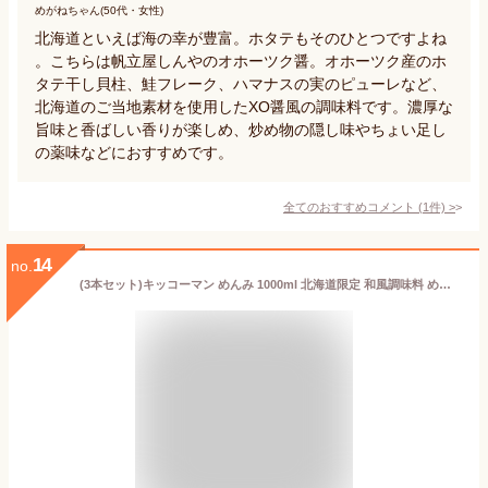
めがねちゃん(50代・女性)
北海道といえば海の幸が豊富。ホタテもそのひとつですよね
。こちらは帆立屋しんやのオホーツク醤。オホーツク産のホ
タテ干し貝柱、鮭フレーク、ハマナスの実のピューレなど、
北海道のご当地素材を使用したXO醤風の調味料です。濃厚な
旨味と香ばしい香りが楽しめ、炒め物の隠し味やちょい足し
の薬味などにおすすめです。
全てのおすすめコメント
(
1
件)
>
14
no.
(3本セット)キッコーマン めんみ 1000ml 北海道限定 和風調味料 めんつゆ 5倍濃縮 濃縮つゆ 蕎麦 うどん 素麺 天つゆ 丼物 煮物 鍋にも (ラッピング不可)(熨斗対応不可)（デジタルライフ）