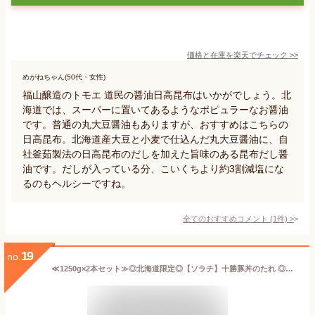
価格と在庫を
楽天
でチェック
>>
めがねちゃん(50代・女性)
福山醸造のトモエ 道民の醤油日高昆布はいかがでしょう。北
海道では、スーパーに置いてあるようなポピュラーなお醤油
です。普通の丸大豆醤油もありますが、おすすめはこちらの
日高昆布。北海道産大豆と小麦で仕込んだ丸大豆醤油に、自
社釜茹製法の日高昆布のだしを加えた旨味のある昆布だし醤
油です。だしが入っている分、こいくちより約3割減塩にな
るのもヘルシーですね。
全てのおすすめコメント
(
1
件)
>
19
no.
≪1250g×2本セット≫◎北海道限定◎【ソラチ】十勝豚丼のたれ ◎甘辛いソースがやみつき♪◎ 大容量！ 万能 調味料 ソース たれ ソラチ 豚丼のたれ 豚丼のタレ【costco コストコ コストコ通販】★送料無料★