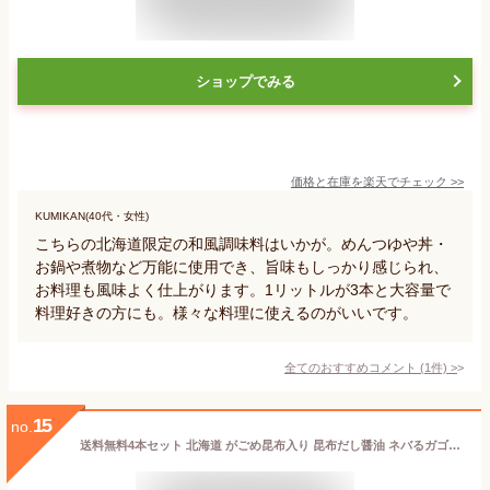
ショップでみる
価格と在庫を
楽天
でチェック
>>
KUMIKAN(40代・女性)
こちらの北海道限定の和風調味料はいかが。めんつゆや丼・
お鍋や煮物など万能に使用でき、旨味もしっかり感じられ、
お料理も風味よく仕上がります。1リットルが3本と大容量で
料理好きの方にも。様々な料理に使えるのがいいです。
全てのおすすめコメント
(
1
件)
>
15
no.
送料無料4本セット 北海道 がごめ昆布入り 昆布だし醤油 ネバるガゴメ昆布醤油) 500ml×4本 (ボトル内にガゴメ昆布入り) 鰹節エキス入 和食 刺身醤油 海鮮丼に