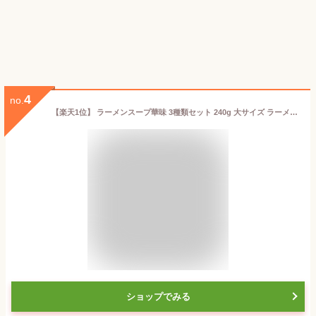
4
no.
【楽天1位】 ラーメンスープ華味 3種類セット 240g 大サイズ ラーメンスープ 華味 醤油 塩 味噌 しょうゆ味 しお味 みそ味 業務用 調味料 華味ラーメンスープ ベル食品 北海道 送料無料
ショップでみる