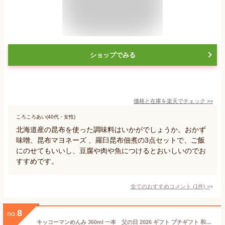
ショップでみる
価格と在庫を
楽天
でチェック
>>
ころころあい(40代・女性)
北海道産の昆布を使った調味料はいかがでしょうか。おかず
味噌、昆布マヨネーズ 、羅臼昆布佃煮の3点セットで、ご飯
にのせてもいいし、豆腐や肉や魚につけるとおいしいのでお
すすめです。
全てのおすすめコメント
(
1
件)
>
8
no.
キッコーマンめんみ 360ml 一本 父の日 2026 ギフト プチギフト 和風料理 調味料 万能調味料 そうめん めん類 丼物 煮物 鍋 おでん 北海道限定 お菓子以外 誕生日 内祝い 退職 500円以下 お祝い 転勤 お礼 お返し