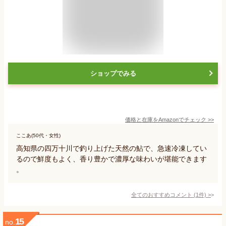
ショップでみる
価格と在庫を
Amazon
でチェック
>>
ここあ(50代・女性)
高知県の四万十川で釣り上げた天然の鮎で、急速冷凍してい
るので鮮度もよく、香り豊かで濃厚な味わいが堪能できます
。
全てのおすすめコメント
(
1
件)
>
15
no.