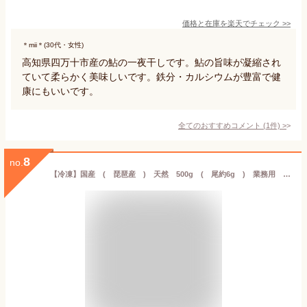
価格と在庫を
楽天
でチェック
>>
＊mii＊(30代・女性)
高知県四万十市産の鮎の一夜干しです。鮎の旨味が凝縮され
ていて柔らかく美味しいです。鉄分・カルシウムが豊富で健
康にもいいです。
全てのおすすめコメント
(
1
件)
>
8
no.
【冷凍】国産 ( 琵琶産 ) 天然 500g ( 尾約6g ) 業務用 小鮎 あゆ ★