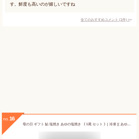
す。鮮度も高いのが嬉しいですね
全てのおすすめコメント
(
1
件)
>
16
no.
母の日 ギフト 鮎 塩焼き あゆの塩焼き 《 5尾 セット 》[ 冷凍 ][ あゆの店きむら / ASA5R ] 鮎の塩焼き あゆ アユ 鮎 塩焼き 塩焼 琵琶湖 内祝い お祝い ギフト 贈り物 贈りもの プレゼント ご飯のお供