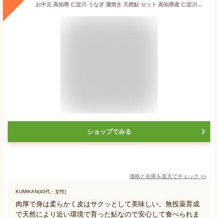
お中元 高知県 仁淀川 うなぎ 蒲焼き 天然鮎 セット 高知県産 仁淀川堪能セット 国産 完全無投薬鰻 土用の丑 御中元 誕生日 プレゼント ギフト お祝い 贈答用 お取り寄せ お取り寄せグルメ 送料無料 あす楽対応
ショップでみる
価格と在庫を
楽天
でチェック
>>
KUMIKAN(40代・女性)
肉厚で身は柔らかく皮はサクッとして美味しい。無投薬育成
で天然により近い環境で育った鮎なので安心して食べられま