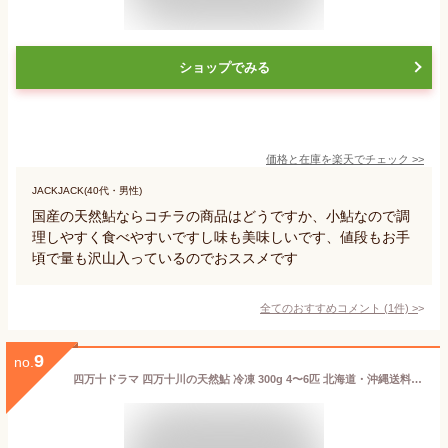
ショップでみる
価格と在庫を
楽天
でチェック
>>
JACKJACK(40代・男性)
国産の天然鮎ならコチラの商品はどうですか、小鮎なので調
理しやすく食べやすいですし味も美味しいです、値段もお手
頃で量も沢山入っているのでおススメです
全てのおすすめコメント
(
1
件)
>
9
no.
四万十ドラマ 四万十川の天然鮎 冷凍 300g 4〜6匹 北海道・沖縄送料別 高知 川魚 アユ 鮎 四万十川 天然 魚 新鮮 産地直送