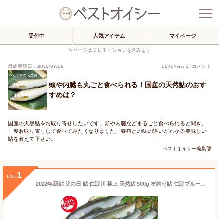
受付中
人気アイテム
マイページ
本ページはプロモーションを含みます
最終更新日：2026/07/29
2848
View
27
コメント
頭や内臓も丸ごと食べられる！国産の天然鮎のおす
すめは？
国産の天然鮎をお取り寄せしたいです。頭や内臓などまるごと食べられると聞き、
一度お取り寄せして食べてみたくなりました。養殖との味の違いがわかる美味しい
鮎を教えて下さい。
ベストオイシー編集部
1
no.
2022年新鮎 父の日 鮎 仁淀川 極上 天然鮎 500g 友釣り鮎 仁淀ブルーで育った天然鮎 高知県産 お中元 誕生日 プレゼント ギフト お祝い 贈答用 送料無料