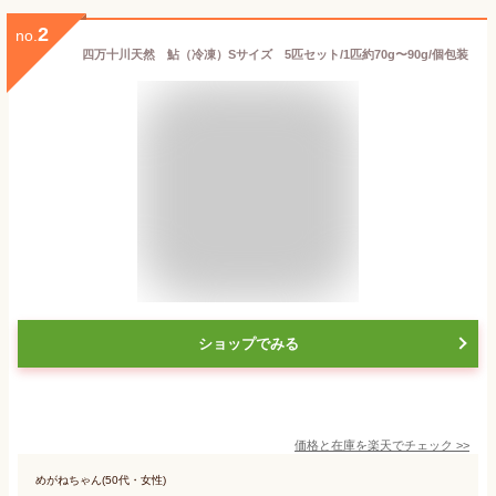
2
no.
四万十川天然 鮎（冷凍）Sサイズ 5匹セット/1匹約70g〜90g/個包装
ショップでみる
価格と在庫を
楽天
でチェック
>>
めがねちゃん(50代・女性)