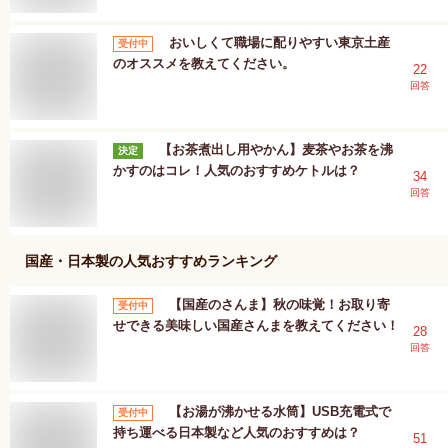
おいしくて職場に配りやすい東京土産
受付中
のオススメを教えてください。
22
回答
【お茶煮出し用やかん】麦茶やお茶を沸
決定
かすのはコレ！人気のおすすめケトルは？
34
回答
国産・日本製
の人気おすすめランキング
【国産のさんま】秋の味覚！お取り寄
受付中
せできる美味しい国産さんまを教えてください！
28
回答
【お湯が沸かせる水筒】USB充電式で
受付中
持ち運べる日本製など人気のおすすめは？
51