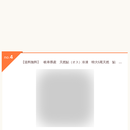
4
no.
【送料無料】 岐阜県産 天然鮎（オス）冷凍 特大5尾天然 鮎 アユ 岐阜 あゆ 高級 極上 一級品