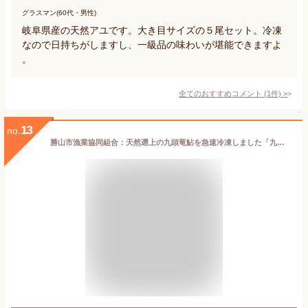
グラスマン(60代・男性)
岐阜県産の天然アユです。大き目サイズの５尾セット。冷凍
なので日持ちがしますし、一級品の味わいが堪能できますよ
。
全てのおすすめコメント
(
1
件)
>
13
no.
勝山市漁業協同組合：天然遡上の九頭竜鮎を急速冷凍しました「九頭竜川勝山あゆ」(クール冷凍便)