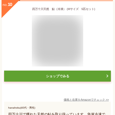
10
no.
四万十川天然 鮎（冷凍） (Mサイズ 5匹セット)
ショップでみる
価格と在庫を
Amazon
でチェック
>>
hanahoku(40代・男性)
四万十川で獲れた天然の鮎を取り扱っています。急速冷凍で