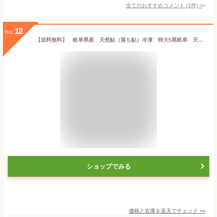
全てのおすすめコメント
(
1
件)
>
12
no.
【送料無料】 岐阜県産 天然鮎（落ち鮎）冷凍 特大5尾岐阜 天然鮎 天鮎 鮎 あゆ 天然 長良川 極上 一級品
ショップでみる
価格と在庫を
楽天
でチェック
>>