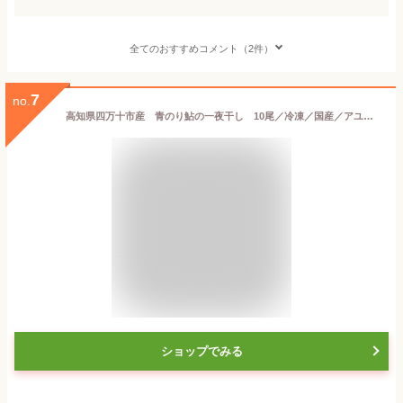
全てのおすすめコメント（2件）
7
no.
高知県四万十市産 青のり鮎の一夜干し 10尾／冷凍／国産／アユ／あゆ／こうち／干物
ショップでみる