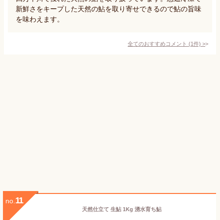
新鮮さをキープした天然の鮎を取り寄せできるので鮎の旨味
を味わえます。
全てのおすすめコメント
(
1
件)
>
11
no.
天然仕立て 生鮎 1Kg 湧水育ち鮎