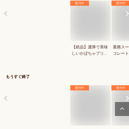
受付中
受付中
【絶品】濃厚で美味
業務スー
しいかぼちゃプリン
コレート
が知りたい！人気の
1キロの
秋スイーツは？
菓用など
気のもの
もうすぐ終了
受付中
受付中