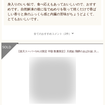
身入りのいい鮎で、食べ応えもあっておいしいので、おすす
めです。自然解凍の後に塩でぬめりを取って焼くだけで香ば
しい香りと身のふっくら感と内臓の苦味がちょうどよくて、
とてもおいしいです。
全てのおすすめコメント（2件）
SOLD
【楽天スーパーSALE限定 半額 数量限定】天然鮎 飛騨のあばれ鮎 大サイズ 5匹 レビュー特典あり 天然 アユ 鮎 岐阜県 室田名人 宮川下流 キャンプ アウトドア バーベキュー 川魚 魚 旨い 飛騨高山 岐阜県飛騨市 発送 冷凍