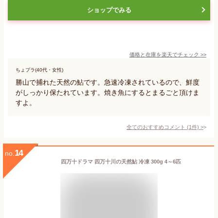
ショップでみる
価格と在庫を
楽天
でチェック
>>
ちょプラ(40代・女性)
勝山で捕れた天然の鮎です。急速冷凍されているので、鮮度
がしっかり保たれています。焼き魚にするとまるごと頂けま
すよ。
全てのおすすめコメント
(
1
件)
>
14
no.
四万十ドラマ 四万十川の天然鮎 冷凍 300g 4～6匹