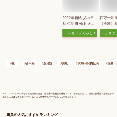
2022年新鮎 父の日
四万十川
鮎 仁淀川 極上 天然
（冷凍）S
鮎 500g 友釣り鮎 仁
匹セット/
ショップでみる
ショッ
淀ブルーで育った天
70g〜90
然鮎 高知県産 お中
元 誕生日 プレゼン
ト ギフト お祝い 贈
答用 送料無料
夏
食べ物
魚貝類
川魚
予算8,000円以内
国産・
※
ベストオイシー
に寄せられた投稿内容は、投稿者の主観的な感想・コメントを含みます。 投稿の信憑性・正確性を保
証することはできませんので、あくまで参考情報の一つとしてご利用ください。
川魚
の人気おすすめランキング