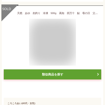
SOLD
天然 あゆ 友釣り 冷凍 500g 高知 四万十 鮎 母の日 父の日 お中元 御中元 お歳暮 御歳暮 ギフト
類似商品を探す
ころころあい(40代・女性)