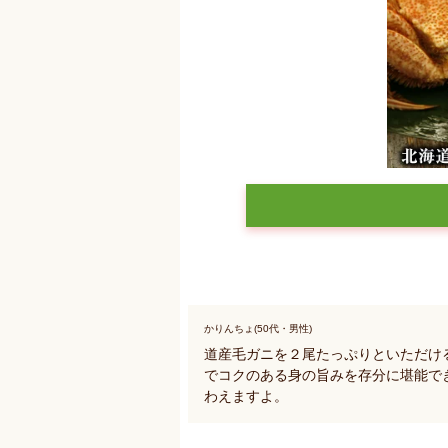
かりんちょ(50代・男性)
道産毛ガニを２尾たっぷりといただけ
でコクのある身の旨みを存分に堪能で
わえますよ。