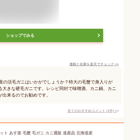
ショップでみる
価格と在庫を
楽天
でチェック
>>
海道産の活毛ガニはいかがでしょうか？特大の毛蟹で身入りが
る大きな硬毛ガニです。レシピ同封で味噌酒、カニ鍋、カニ
が出来るのでお勧めです。
全てのおすすめコメント
(
1
件)
>
セット あす楽 毛蟹 毛ガニ カニ通販 道産品 北海道産