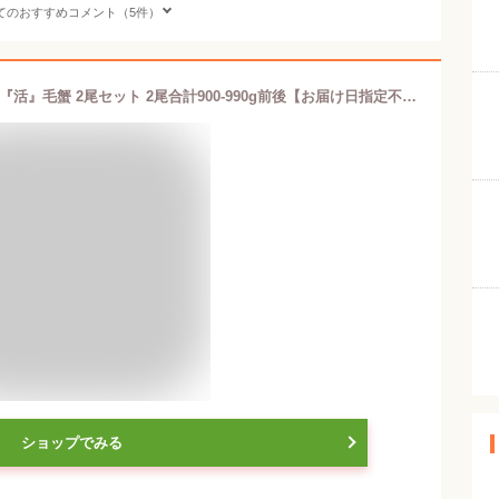
てのおすすめコメント（5件）
!!! 楽天ランキング1位獲得 !!!北海道産 『活』毛蟹 2尾セット 2尾合計900-990g前後【お届け日指定不可商品です】【活・ゆでをお選びください】訳あり品：脚折れあり 活毛蟹 活毛がに 活けがに 活き お取り寄せグルメ 【送料無料】
ショップでみる