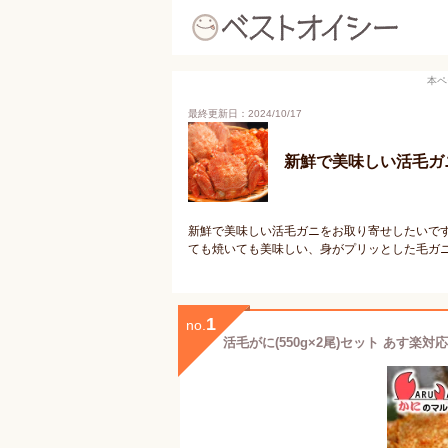
本ペ
最終更新日：2024/10/17
新鮮で美味しい活毛ガ
新鮮で美味しい活毛ガニをお取り寄せしたいで
ても焼いても美味しい、身がプリッとした毛ガ
1
no.
活毛がに(550g×2尾)セット あす楽