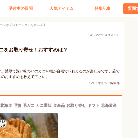
受付中の質問
人気アイテム
特集記事
質問
ージはプロモーションを含みます
2417
View
24
コメント
ニをお取り寄せ！おすすめは？
す。濃厚で深い味わいのカニ味噌が自宅で味わえるのが楽しみです。茹で
ニのおすすめを教えて下さい。
ベストオイシー編集部
対応北海道 毛蟹 毛ガニ カニ通販 道産品 お取り寄せ ギフト 北海道産