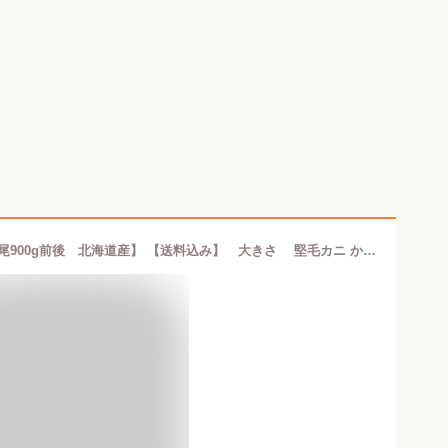
活毛ガニ 活毛蟹 堅毛蟹 【特大 1尾900g前後 北海道産】 【送料込み】 大きさ 堅毛カニ かに味噌 敬老の日 母の日 父の日 お中元 お歳暮 ギフト