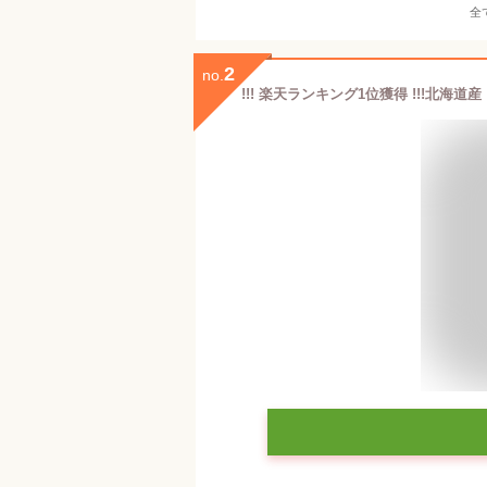
全
2
no.