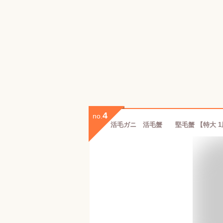
4
no.