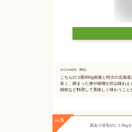
オロロ(40代・男性)
こちらの 1尾900g前後と特大の北
良く、締まった身や味噌が沢山味わえ
雑炊など料理して美味しく味わうこと
5
no.
訳あり活毛がに 1.5kg