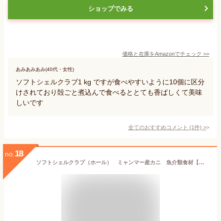
ショップでみる
価格と在庫を
Amazon
でチェック
>>
あみあみあみ(40代・女性)
ソフトシェルクラブ1 kg ですが食べやすいように10個に区分
けされており殻ごと煮込んで食べるととても香ばしくて美味
しいです
全てのおすすめコメント
(
1
件)
>
18
no.
ソフトシェルクラブ（ホール） ミャンマー産カニ 魚介類食材【冷凍食品】【業務用食材】【10800円以上で送料無料】