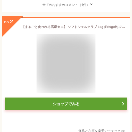
全てのおすすめコメント（4件）
2
no.
【まるごと食べれる高級カニ】 ソフトシェルクラブ 1kg 約59g×約17匹 個包装 (生冷凍) 送料無料 安い 無添加 原料 蟹 WR ホールラウンド
ショップでみる
価格と在庫を
楽天
でチェック
>>