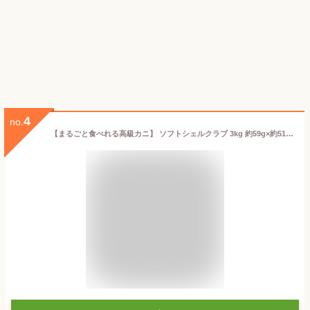
4
no.
【まるごと食べれる高級カニ】 ソフトシェルクラブ 3kg 約59g×約51匹 個包装 (生冷凍) 送料無料 安い 無添加 原料 蟹 WR ホールラウンド