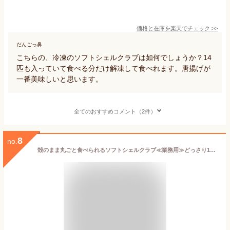
価格と在庫を
楽天
でチェック
>>
だんごっ鼻
こちらの、冷凍のソフトシェルクラブは如何でしょうか？14
匹も入っていて食べる分だけ解凍して食べれます。唐揚げが
一番美味しいと思います。
全てのおすすめコメント（2件）
8
no.
殻のまま丸ごと食べられるソフトシェルクラブ≪業務用≫どっさり1kg/10〜12尾入り（生冷凍/下処理済み）送料無料【ソフトシェルクラブ】【マングローブクラブ】【脱皮蟹】