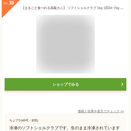
19
no.
【まるごと食べれる高級カニ】 ソフトシェルクラブ 1kg 1匹50~70g ×約17匹 (生冷凍) 送料無料 安い 無添加 原料 蟹 WR ホールラウンド かに カニ 渡り蟹 レシピ 高級 ギフト ハロウィン クリスマス 母の日 父の日 敬老の日 イベント お祭り 文化祭 学祭 パーティ に♪
ショップでみる
価格と在庫を
楽天
でチェック
>>
ちょプラ(40代・女性)
冷凍のソフトシェルクラブです。生のまま冷凍されています