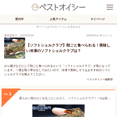
受付中
人気アイテム
マイページ
本ページはプロモーションを含みます
最終更新日：2025/05/29
2839
View
38
コメント
【ソフトシェルクラブ】殻ごと食べられる！美味し
い冷凍のソフトシェルクラブは？
から揚げなどにして殻ごと食べられるという「ソフトシェルクラブ」が気になって
います。一度お取り寄せをしてみたいので、冷凍で美味しそうなおすすめのソフト
シェルクラブを教えてください。
ベストオイシー編集部
1
no.
柔らかい殻のカニを丸ごといただく、ソフトシェルクラブ！！1kg栄養がぎゅっと詰まった脱皮直後のカニを、とても美味しい状態で漁獲しています。カニ 蟹 バラ凍結 殻のまま 冷凍かに