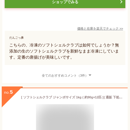
ショップでみる
価格と在庫を
楽天
でチェック
>>
だんごっ鼻
こちらの、冷凍のソフトシェルクラブは如何でしょうか？無
添加の生のソフトシェルクラブを新鮮なまま冷凍にしていま
す。定番の唐揚げが美味しいです。
全てのおすすめコメント（3件）
5
no.
[ ソフトシェルクラブ ジャンボサイズ 1kg ( 約90g×12匹 )] 通販 下処理 いらず かに 特大 蟹 カニ 冷凍 渡り蟹 ワタリガニ ソフトシェル ノコギリガザミ 丸ごと レシピ 食べ方 殻 料理 殻付き 天ぷら 唐揚げ カレー クラブサンド 手土産 パーティ 美味しい ディナー