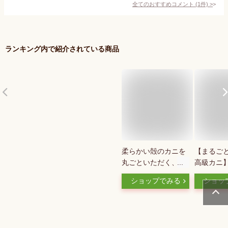
全てのおすすめコメント
(
1
件)
>
ランキング内で紹介されている商品
柔らかい殻のカニを
【まるご
丸ごといただく、ソ
高級カニ】
フトシェルクラ
ェルクラブ 
ショップでみる
ショッ
ブ！！1kg栄養がぎ
59g×約1
ゅっと詰まった脱皮
(生冷凍) 
直後のカニを、とて
い 無添加 
も美味しい状態で漁
WR ホー