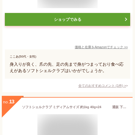
ショップでみる
価格と在庫を
Amazon
でチェック
>>
ここあ(50代・女性)
身入りが良く、爪の先、足の先まで身がつまっており食べ応
えがあるソフトシェルクラブはいかがでしょうか。
全てのおすすめコメント
(
1
件)
>
13
no.
ソフトシェルクラブ ミディアムサイズ 約1kg 40g×24 通販 下処理 いらず かに 蟹 カニ 生 冷凍 渡り蟹 ワタリガニ ソフトシェル おすすめ 丸ごと レシピ 食べ方 殻 料理 殻付き 天ぷら 唐揚げ カレー 美味しい クラブ グルメ ギフト 手土産 【冷凍品】