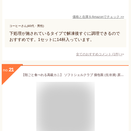
価格と在庫を
Amazon
でチェック
>>
コーヒーさん(40代・男性)
下処理が施されているタイプで解凍後すぐに調理できるので
おすすめです。1セットに14杯入っています。
全てのおすすめコメント
(
1
件)
>
21
no.
【殻ごと食べれる高級カニ】 ソフトシェルクラブ 個包装 (生冷凍) 原料 蟹 WR 下処理なし (1箱（1kg）) ジャパンフードサービス