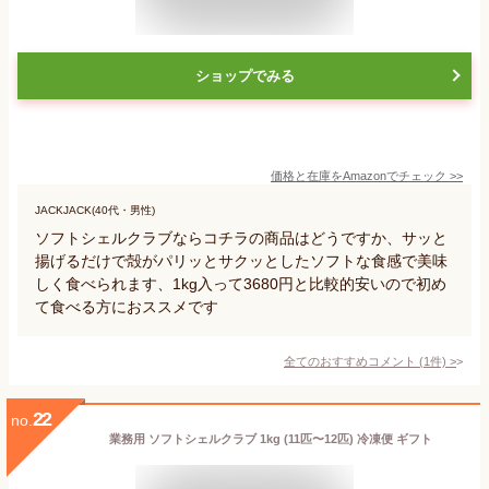
ショップでみる
価格と在庫を
Amazon
でチェック
>>
JACKJACK(40代・男性)
ソフトシェルクラブならコチラの商品はどうですか、サッと
揚げるだけで殻がパリッとサクッとしたソフトな食感で美味
しく食べられます、1kg入って3680円と比較的安いので初め
て食べる方におススメです
全てのおすすめコメント
(
1
件)
>
22
no.
業務用 ソフトシェルクラブ 1kg (11匹〜12匹) 冷凍便 ギフト