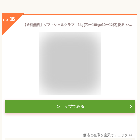
16
no.
【送料無料】ソフトシェルクラブ 1kg(70〜100g×10〜12杯)脱皮 やわらかい かに カニ 蟹 ソフトシェル クラブ 業務用 卸売り ケース売り お徳用 まとめ売り アジア お中元 お取り寄せ
ショップでみる
価格と在庫を
楽天
でチェック
>>