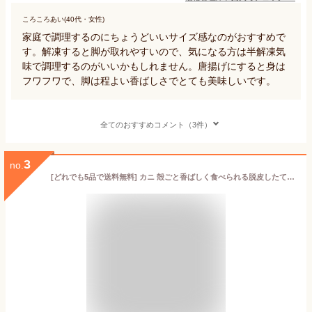
ころころあい(40代・女性)
家庭で調理するのにちょうどいいサイズ感なのがおすすめで
す。解凍すると脚が取れやすいので、気になる方は半解凍気
味で調理するのがいいかもしれません。唐揚げにすると身は
フワフワで、脚は程よい香ばしさでとても美味しいです。
全てのおすすめコメント（3件）
3
no.
[どれでも5品で送料無料] カニ 殻ごと香ばしく食べられる脱皮したての蟹 ソフトシェルクラブ 約90g 12尾 ノコギリガザミ 目・ガニ・エプロンを丁寧に取り除いてあります 冷凍