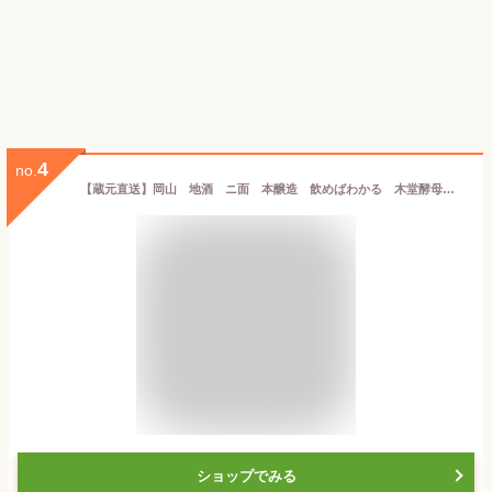
4
no.
【蔵元直送】岡山 地酒 ニ面 本醸造 飲めばわかる 木堂酵母のお酒 720ml
ショップでみる