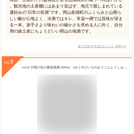
。観光地の土産棚にはあまり並ばず、地元で親しまれている
通好みの“日常の良酒”です。岡山産雄町のふくらみと山廃ら
しい酸が心地よく、冷酒ではキレ、常温〜燗では旨味が深ま
る一本。派手さより味わいの確かさを求める人に向く、自分
用の旅土産にちょうどいい岡山の地酒です。
全てのおすすめコメント
(
1
件)
>
7
no.
vol.8 夕焼け色の黄金桃酒 300ml （ゆうやけいろのおうごんとうしゅ） 箱入り