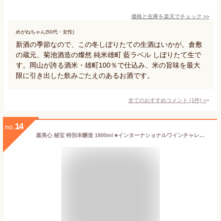
価格と在庫を
楽天
でチェック
>>
めがねちゃん(50代・女性)
新酒の季節なので、この冬しぼりたての生酒はいかが。倉敷
の蔵元、菊池酒造の燦然 純米雄町 藍ラベル しぼりたて生で
す。岡山が誇る酒米・雄町100％で仕込み、米の旨味を最大
限に引き出した飲みごたえのあるお酒です。
全てのおすすめコメント
(
1
件)
>
14
no.
嘉美心 秘宝 特別本醸造 1800ml ■インターナショナルワインチャレンジ2018にてゴールドメダルを受賞