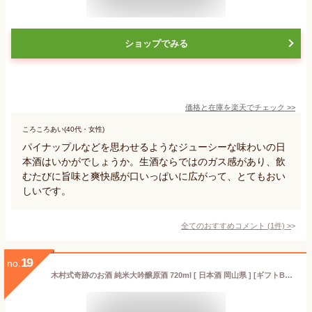
ショップでみる
価格と在庫を
楽天
でチェック
>>
ころころあい(40代・女性)
パイナップルなどを思わせるようなジューシーな味わいの日
本酒はいかがでしょうか。生酒ならではのガス感があり、飲
むたびに旨味と爽快感が口いっぱいに広がって、とてもおい
しいです。
全てのおすすめコメント
(
1
件)
>
19
no.
木村式奇跡のお酒 純米大吟醸原酒 720ml [ 日本酒 岡山県 ] [ギフトBox入り]