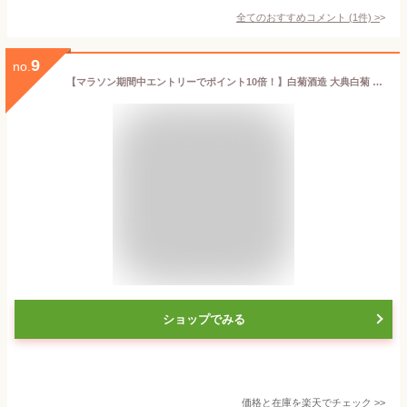
全てのおすすめコメント
(
1
件)
>
9
no.
【マラソン期間中エントリーでポイント10倍！】白菊酒造 大典白菊 純米大吟醸 雄町 1．8L 1800ml
ショップでみる
価格と在庫を
楽天
でチェック
>>