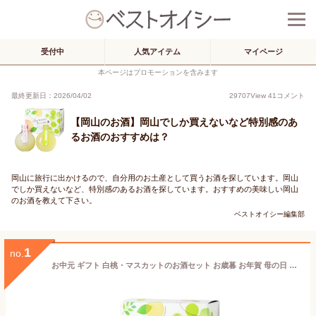
受付中
人気アイテム
マイページ
本ページはプロモーションを含みます
最終更新日：2026/04/02
29707
View
41
コメント
【岡山のお酒】岡山でしか買えないなど特別感のあ
るお酒のおすすめは？
岡山に旅行に出かけるので、自分用のお土産として買うお酒を探しています。岡山
でしか買えないなど、特別感のあるお酒を探しています。おすすめの美味しい岡山
のお酒を教えて下さい。
ベストオイシー編集部
1
no.
お中元 ギフト 白桃・マスカットのお酒セット お歳暮 お年賀 母の日 誕生日 内祝い 御祝 お礼 プレゼント 贈り物 贈答 女性 が 喜ぶ もらって うれしい 果物 果汁 フルーツ 桃 白桃 マスカット お酒 酒 リキュール セット 珍しい 岡山県 お土産 宮下酒造