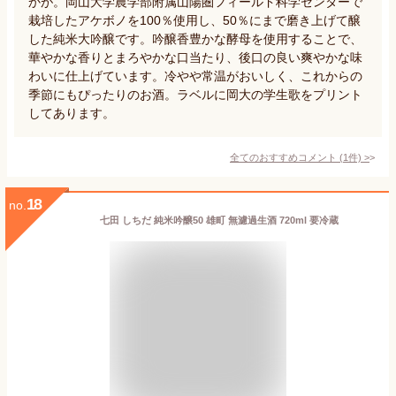
かが。岡山大学農学部附属山陽圏フィールド科学センターで
栽培したアケボノを100％使用し、50％にまで磨き上げて醸
した純米大吟醸です。吟醸香豊かな酵母を使用することで、
華やかな香りとまろやかな口当たり、後口の良い爽やかな味
わいに仕上げています。冷やや常温がおいしく、これからの
季節にもぴったりのお酒。ラベルに岡大の学生歌をプリント
してあります。
全てのおすすめコメント
(
1
件)
>
18
no.
七田 しちだ 純米吟醸50 雄町 無濾過生酒 720ml 要冷蔵