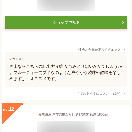
ショップでみる
価格と在庫を
楽天
でチェック
>>
よねちゃん
岡山ならこちらの純米大吟醸 かもみどりはいかがでしょうか
。フルーティーでブドウのような爽やかな渋味や酸味を楽し
めますよ。オススメです。
全てのおすすめコメント
(
2
件)
>
12
no.
赤木酒造 きびの鬼ごろし きび焼酎 25度 1800ml