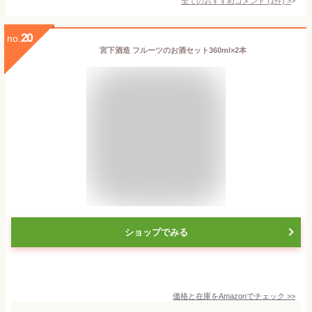
全てのおすすめコメント
(
1
件)
>
20
no.
宮下酒造 フルーツのお酒セット360ml×2本
ショップでみる
価格と在庫を
Amazon
でチェック
>>