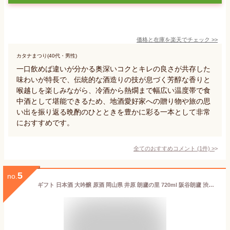
価格と在庫を
楽天
でチェック
>>
カタナまつり(40代・男性)
一口飲めば違いが分かる奥深いコクとキレの良さが共存した
味わいが特長で、伝統的な酒造りの技が息づく芳醇な香りと
喉越しを楽しみながら、冷酒から熱燗まで幅広い温度帯で食
中酒として堪能できるため、地酒愛好家への贈り物や旅の思
い出を振り返る晩酌のひとときを豊かに彩る一本として非常
におすすめです。
全てのおすすめコメント
(
1
件)
>
5
no.
ギフト 日本酒 大吟醸 原酒 岡山県 井原 朗廬の里 720ml 阪谷朗廬 渋沢栄一 ぬる燗 清酒 SAKE お酒 冷酒 米どころ 山田錦