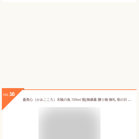
16
no.
嘉美心（かみこころ）木陰の魚 720ml 瓶[御歳暮 贈り物 御礼 母の日 父の日 御中元]