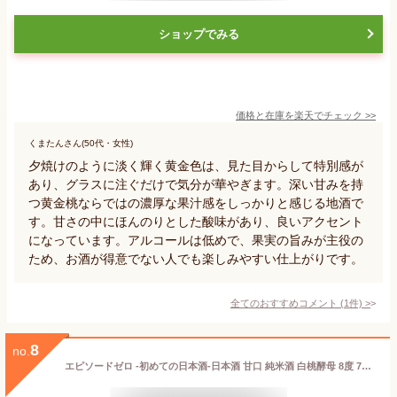
ショップでみる
価格と在庫を
楽天
でチェック
>>
くまたんさん(50代・女性)
夕焼けのように淡く輝く黄金色は、見た目からして特別感が
あり、グラスに注ぐだけで気分が華やぎます。深い甘みを持
つ黄金桃ならではの濃厚な果汁感をしっかりと感じる地酒で
す。甘さの中にほんのりとした酸味があり、良いアクセント
になっています。アルコールは低めで、果実の旨みが主役の
ため、お酒が得意でない人でも楽しみやすい仕上がりです。
全てのおすすめコメント
(
1
件)
>
8
no.
エピソードゼロ -初めての日本酒-日本酒 甘口 純米酒 白桃酵母 8度 720ml 岡山県 嘉美心酒造 清酒 マイナス3℃保管Episode ZERO ～Hajimeteno J.sake～