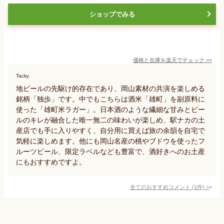
ショップでみる
価格と在庫を
楽天
でチェック
>>
Tacky
地ビールの先駆け的存在であり、岡山素材の共演を楽しめる
銘柄「独歩」です。中でもこちらは酒米「雄町」を副原料に
使った「雄町米ラガー」。日本酒のような繊細な甘みとビー
ルのキレが融合した唯一無二の味わいが楽しめ、駅ナカの土
産店でも手に入りやすく、自分用に買えば旅の余韻を自宅で
気軽に楽しめます。他にも岡山名産の桃やブドウを使ったフ
ルーツビール、限定ラベルなども豊富で、酒好きへのお土産
にもおすすめですよ。
全てのおすすめコメント
(
1
件)
>