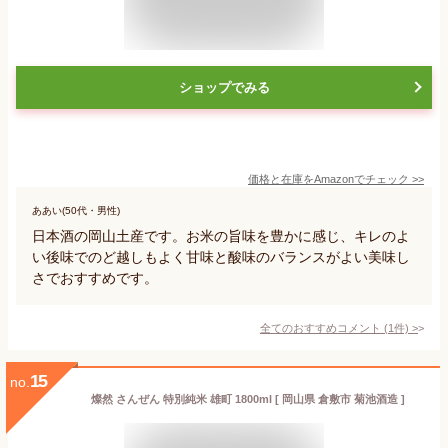
ショップでみる
価格と在庫を
Amazon
でチェック
>>
ああい(50代・男性)
日本酒の岡山土産です。お米の旨味を豊かに感じ、キレのよ
い後味でのど越しもよく甘味と酸味のバランスがよい美味し
さでおすすめです。
全てのおすすめコメント
(
1
件)
>
15
no.
燦然 さんぜん 特別純米 雄町 1800ml [ 岡山県 倉敷市 菊池酒造 ]