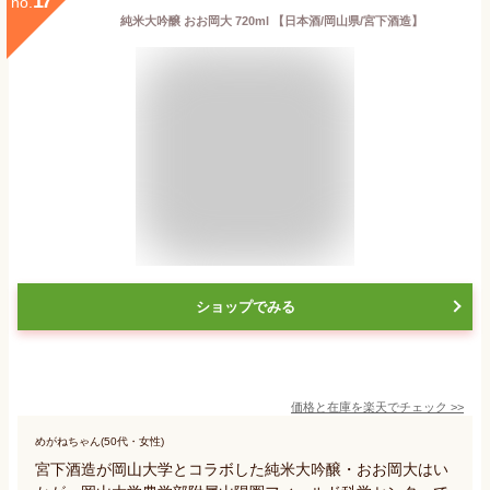
17
no.
純米大吟醸 おお岡大 720ml 【日本酒/岡山県/宮下酒造】
ショップでみる
価格と在庫を
楽天
でチェック
>>
めがねちゃん(50代・女性)
宮下酒造が岡山大学とコラボした純米大吟醸・おお岡大はい