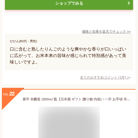
ショップでみる
価格と在庫を
楽天
でチェック
>>
ひひん(60代・男性)
口に含むと熟したりんごのような爽やかな香りが口いっぱい
に広がって、お米本来の旨味が感じられて特別感があって美
味しいですよ。
全てのおすすめコメント
(
1
件)
>
22
no.
喜平 本醸造 1800ml 瓶【日本酒 ギフト 贈り物 内祝い 一升 お手頃 辛口 プレゼント 還暦 手土産 晴れの国 岡山 おかやま】[御歳暮 贈り物 御礼 母の日 父の日 御中元]