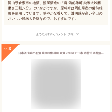
岡山県倉敷市の地酒、熊屋酒造の「庵 備前雄町 純米大吟醸
磨き三割八分」はいかがですか。原料米は岡山県産の備前雄
町を使用しています。華やかな香りで、透明感が高い辛口の
おいしい純米大吟醸なので、おすすめです。
全てのおすすめコメント（2件）
3
no.
日本酒 奇跡のお酒 純米吟醸 雄町 金賞 720ml 1〜6本 木村式 送料無料 送料込み 父の日 ギフト プレゼント 贈り物 メッセージシール 自宅用 化粧箱 父の日 ギフトボックス 肥料 農薬 除草剤 に頼らない 自然栽培 米 やや 甘口 お酒 倉敷 岡山 お酒 お歳暮 御歳暮