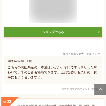
ショップでみる
価格と在庫を
楽天
でチェック
>>
KUMIKAN(40代・女性)
こちらの岡山県産の日本酒はいかが。辛口ですっきりした味
わいで、米の旨みも堪能できます。上品な香りも楽しめ、食
事にもよく合いますよ。
全てのおすすめコメント
(
1
件)
>
23
no.
日本酒 御前酒 馨 けい 純米大吟醸 720ml岡山県 岡山 岡山地酒 岡山県産地酒 岡山日本酒 専用箱入 化粧箱 ご挨拶 贈答品 御誕生日祝 就職祝 退職祝 御祝 御礼 御供 SAKE sake 地酒 岡山【店頭受取対応商品】 日本酒ギフト ギフト 母の日 御彼岸