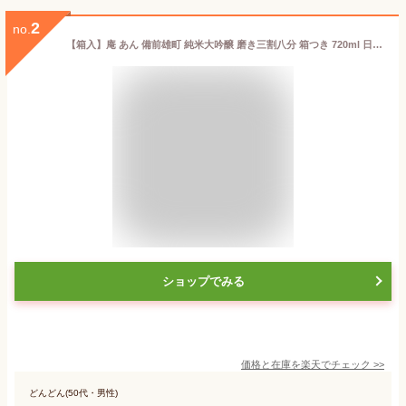
2
no.
【箱入】庵 あん 備前雄町 純米大吟醸 磨き三割八分 箱つき 720ml 日本酒 辛口 芳醇 岡山県 倉敷市 熊屋酒造 岡山県産備前雄町使用 alc15.7% 日本酒度0 酸度1.4 アミノ酸1.0 明利M-310酵母使用 華やかな香り 透明感が高い クリア 骨格 奥行のある旨み
ショップでみる
価格と在庫を
楽天
でチェック
>>
どんどん(50代・男性)