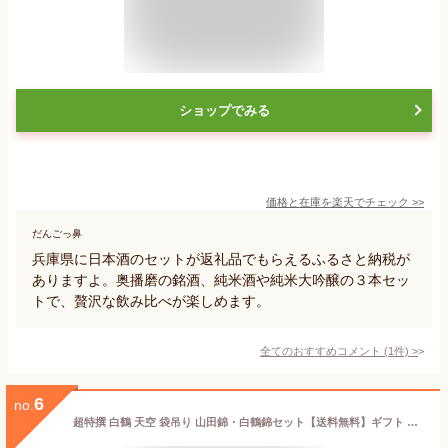
ショップでみる
価格と在庫を
楽天
でチェック
>>
だんごっ鼻
兵庫県に日本酒のセットが返礼品でもらえるふるさと納税が
ありますよ。奥播磨の銘酒、純米酒や純米大吟醸の３本セッ
トで、贅沢な飲み比べが楽しめます。
全てのおすすめコメント
(
1
件)
>
6
no.
超特撰 白鶴 天空 袋吊り 山田錦・白鶴錦セット【送料無料】ギフト プレゼント 贈答 贈り物 山田錦 白鶴錦 白鶴酒造 純米大吟醸 日本酒 清酒 酒 お酒 飲み比べ 2本セット 瓶 灘 神戸 辛口 おしゃれ こだわり