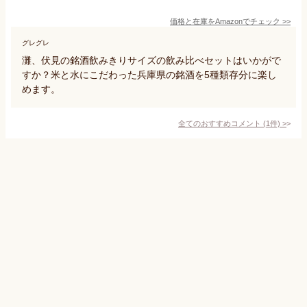
価格と在庫を
Amazon
でチェック
>>
グレグレ
灘、伏見の銘酒飲みきりサイズの飲み比べセットはいかがで
すか？米と水にこだわった兵庫県の銘酒を5種類存分に楽し
めます。
全てのおすすめコメント
(
1
件)
>