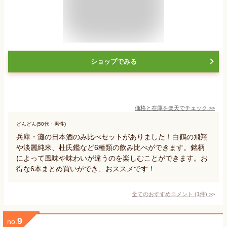
ショップでみる
価格と在庫を
楽天
でチェック
>>
どんどん(50代・男性)
兵庫・灘の日本酒のみ比べセットがありました！白鶴の飛翔
や淡麗純米、杜氏鑑など6種類の飲み比べができます。銘柄
によって風味や味わいが違うのを楽しむことができます。お
得な6本まとめ買いができ、おススメです！
全てのおすすめコメント
(
1
件)
>
9
no.