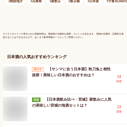
すすめ 兵庫県 神戸
関西地方
兵庫県
家飲み
飲み物
日本酒
予算30,000
市
※
ベストオイシー
に寄せられた投稿内容は、投稿者の主観的な感想・コメントを含みます。 投稿の信憑性・正確性を保
証することはできませんので、あくまで参考情報の一つとしてご利用ください。
日本酒
の人気おすすめランキング
【サンマに合う日本酒】秋刀魚と相性
受付中
抜群！美味しい日本酒のおすすめは？
24
回答
【日本酒飲み比べ・宮城】家飲みに人気
決定
の美味しい宮城の地酒セットは？
23
回答