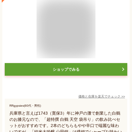
ショップでみる
価格と在庫を
楽天
でチェック
>>
RRgypsies(60代・男性)
兵庫県と言えば1743（寛保3）年に神戸の灘で創業した白鶴
のお膝元なので、「超特撰 白鶴 天空 袋吊り」の飲み比べセ
ットがおすすめです。2本のどちらもやや辛口で端麗な味わ
いですが、「純米大吟醸 山田錦」は繊細でシャープな味わい