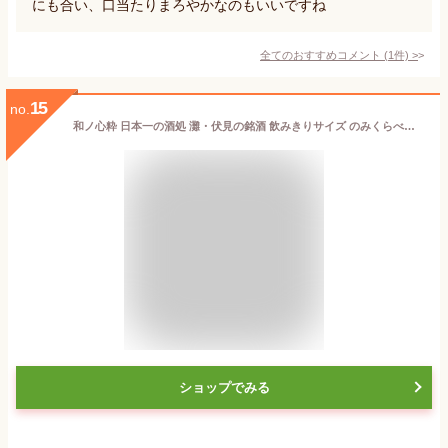
にも合い、口当たりまろやかなのもいいですね
全てのおすすめコメント
(
1
件)
>
15
no.
和ノ心粋 日本一の酒処 灘・伏見の銘酒 飲みきりサイズ のみくらべセット [ 日本酒 兵庫県 300ml×6本 ]
ショップでみる