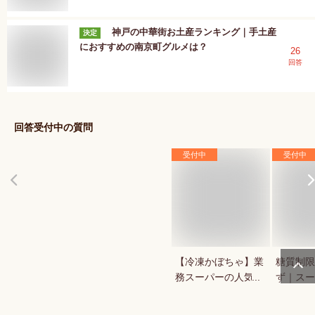
神戸の中華街お土産ランキング｜手土産
決定
におすすめの南京町グルメは？
26
回答
回答受付中の質問
受付中
受付中
【冷凍かぼちゃ】業
糖質制限
務スーパーの人気商
ず｜スー
品など！コスパが良
ンで買え
い冷凍野菜は？
だに優し