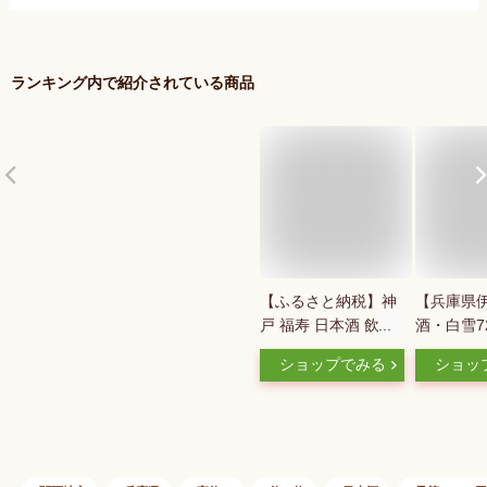
ランキング内で紹介されている商品
【ふるさと納税】神
【兵庫県
戸 福寿 日本酒 飲み
酒・白雪7
比べ 3本 セット | 大
比べ6本セ
ショップでみる
ショッ
吟醸 純米吟醸 純米
本酒 飲み
酒 お酒 酒 さけ
大吟醸酒 
sakse 地酒 清酒 詰め
料無料 家
合わせ ギフト 贈答
ト 内祝い
お取り寄せ 人気 お