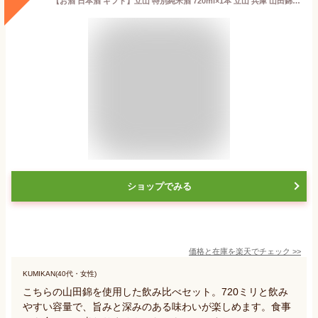
【お酒 日本酒 ギフト】立山 特別純米酒 720ml×1本 立山 兵庫 山田錦 特別本醸造 720ml×1本酒 飲み比べセット 日本酒2本セット 富山県 飲み比べ 豪華 地酒 のみくらべ 贈り物 辛口 贈答品 贈答用 誕生日 記念日 プレゼント お世話 オウムのたろう 贈りもの
ショップでみる
価格と在庫を
楽天
でチェック
>>
KUMIKAN(40代・女性)
こちらの山田錦を使用した飲み比べセット。720ミリと飲み
やすい容量で、旨みと深みのある味わいが楽しめます。食事