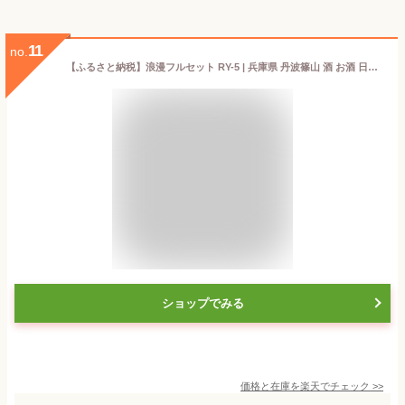
11
no.
【ふるさと納税】浪漫フルセット RY-5 | 兵庫県 丹波篠山 酒 お酒 日本酒 清酒 地酒 リキュール お取り寄せ ギフト プレゼント 特産品 特産 名産品 お土産 贈り物 贈答品 5本セット 詰め合わせ 飲み比べ 飲み比べセット
ショップでみる
価格と在庫を
楽天
でチェック
>>