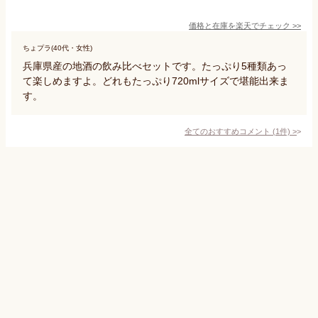
価格と在庫を
楽天
でチェック
>>
ちょプラ(40代・女性)
兵庫県産の地酒の飲み比べセットです。たっぷり5種類あっ
て楽しめますよ。どれもたっぷり720mlサイズで堪能出来ま
す。
全てのおすすめコメント
(
1
件)
>