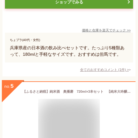
ショップでみる
価格と在庫を
楽天
でチェック
>>
ちょプラ(40代・女性)
兵庫県産の日本酒の飲み比べセットです。たっぷり5種類あ
って、180mlと手軽なサイズです。おすすめは但馬です。
全てのおすすめコメント
(
1
件)
>
5
no.
【ふるさと納税】純米酒 奥播磨 720ml×3本セット 【純米大吟醸酒・純米酒・お酒・日本酒・純米吟醸酒】