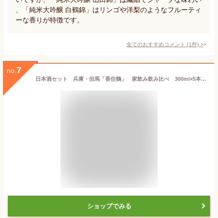
、「純米大吟醸 白鶴錦」はリンゴや洋梨のようなフルーティ
ーな香りが特徴です。
全てのおすすめコメント
(
1
件)
>
7
no.
日本酒セット 兵庫・但馬「香住鶴」 家飲み飲み比べ 300ml×5本セット（山廃 吟醸純米／蟹三昧／生もと純米／生もとからくち／但馬の誇り）
ショップでみる