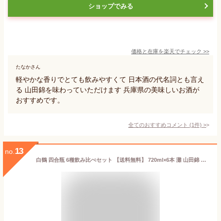
ショップでみる
価格と在庫を
楽天
でチェック
>>
たなかさん
軽やかな香りでとても飲みやすくて 日本酒の代名詞とも言え
る 山田錦を味わっていただけます 兵庫県の美味しいお酒が
おすすめです。
全てのおすすめコメント
(
1
件)
>
13
no.
白鶴 四合瓶 6種飲み比べセット 【送料無料】 720ml×6本 灘 山田錦 純米大吟醸 本醸造 にごり酒 新米 新酒 直営店限定 甘口 淡麗 辛口 おすすめ 神戸 気分にあわせて 純米酒 晩酌