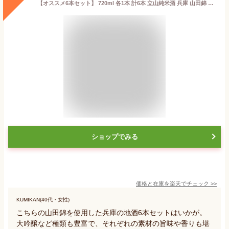
【オススメ6本セット】 720ml 各1本 計6本 立山純米酒 兵庫 山田錦 特別本醸造酒 立山純米吟醸酒 立山大吟醸 立山本醸造 純米大吟醸 立山梅酒 お酒セット 酒ギフト お中元 セット プレゼント 富山県 地酒 辛口 立山酒造 お酒 酒 さけ 飲み比べ 手土産 お祝い 送料無料
ショップでみる
価格と在庫を
楽天
でチェック
>>
KUMIKAN(40代・女性)
こちらの山田錦を使用した兵庫の地酒6本セットはいかが。
大吟醸など種類も豊富で、それぞれの素材の旨味や香りも堪