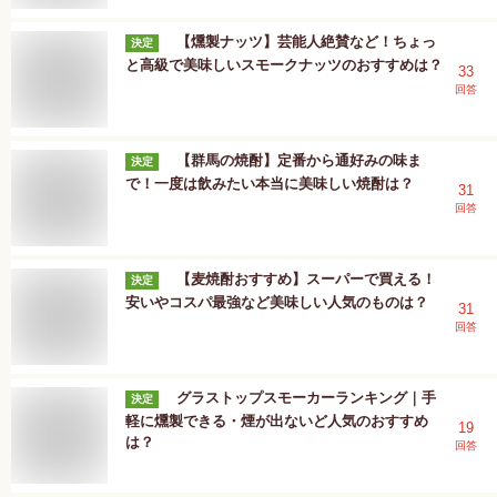
【燻製ナッツ】芸能人絶賛など！ちょっ
決定
と高級で美味しいスモークナッツのおすすめは？
33
回答
【群馬の焼酎】定番から通好みの味ま
決定
で！一度は飲みたい本当に美味しい焼酎は？
31
回答
【麦焼酎おすすめ】スーパーで買える！
決定
安いやコスパ最強など美味しい人気のものは？
31
回答
グラストップスモーカーランキング｜手
決定
軽に燻製できる・煙が出ないど人気のおすすめ
19
は？
回答