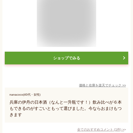
ショップでみる
価格と在庫を
楽天
でチェック
>>
nanacoco(40代・女性)
兵庫の伊丹の日本酒（なんと一升瓶です！）飲み比べが６本
もできるのがすごいともって選びました。今ならおまけもつ
きます
全てのおすすめコメント
(
1
件)
>