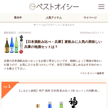
受付中
人気アイテム
マイページ
本ページはプロモーションを含みます
最終更新日：2025/09/01
1404
View
23
コメント
【日本酒飲み比べ・兵庫】家飲みに人気の美味しい
兵庫の地酒セットは？
兵庫の日本酒飲み比べセットをお取り寄せしたいです。銘柄によって風味や味わい
が違うので、お気に入りを見つけたいです。自宅で気軽に楽しめるおすすめのセッ
トを教えて下さい。
ベストオイシー編集部
1
no.
【ふるさと納税】神戸 福寿 日本酒 飲み比べ 3本 セット | 大吟醸 純米吟醸 純米酒 お酒 酒 さけ sakse 地酒 清酒 詰め合わせ ギフト 贈答 お取り寄せ 人気 おすすめ 兵庫県 神戸市