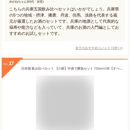
めがねちゃん(50代・女性)
こちらの兵庫五国飲み比べセットはいかがでしょう。兵庫県
の5つの地域・摂津、播磨、丹波、但馬、淡路を代表する蔵
元が厳選したお酒のセットです。兵庫の地酒として代表的な
福寿や龍力なども入っていて、兵庫のお酒の入門編としてお
すすめのお試しセットです。
全てのおすすめコメント
(
1
件)
>
17
no.
日本酒 飲み比べセット 【小鼓】中身で勝負セット 720ml×3本【すべて純米系 純米大吟醸 純米吟醸 純米酒 720ml 3本 四合瓶 お酒 西日本 兵庫 丹波 地酒 お祝い 誕生日 蔵元直送 家飲み おすすめ 初心者 送料無料】