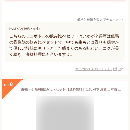
価格と在庫を
楽天
でチェック
>>
KUMIKAN(40代・女性)
こちらのミニボトルの飲み比べセットはいかが？兵庫は但馬
の香住鶴の飲み比べセットで、中でも生もとは香りも穏やか
で優しい酸味にキリッとした締まりのある味わい。コクが長
く続き、海鮮料理にも合いますよ。
全てのおすすめコメント
(
1
件)
>
8
no.
白鶴 一升瓶6種飲み比べセット 【送料無料】 1.8L×6本 お酒 日本酒 清酒 灘の酒 熱燗 燗酒 本醸造 純米酒 大吟醸 大容量 一升瓶 まとめ買い 晩酌 いちおし 辛口