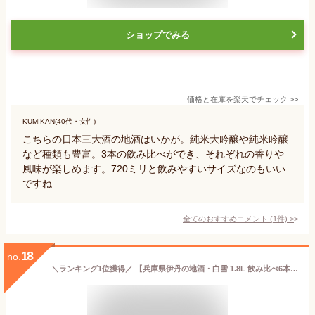
ショップでみる
価格と在庫を
楽天
でチェック
>>
KUMIKAN(40代・女性)
こちらの日本三大酒の地酒はいかが。純米大吟醸や純米吟醸
など種類も豊富。3本の飲み比べができ、それぞれの香りや
風味が楽しめます。720ミリと飲みやすいサイズなのもいい
ですね
全てのおすすめコメント
(
1
件)
>
18
no.
＼ランキング1位獲得／ 【兵庫県伊丹の地酒・白雪 1.8L 飲み比べ6本セット】 日本酒 飲み比べ 地酒 送料無料 家飲み ギフト 内祝い