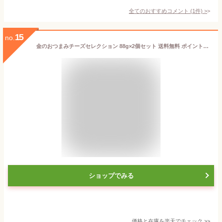
全てのおすすめコメント
(
1
件)
>
15
no.
金のおつまみチーズセレクション 88g×2個セット 送料無料 ポイント消化 メール便 同梱不可 乾物 お酒 おつまみ プレゼント ギフト お土産 送料込
ショップでみる
価格と在庫を
楽天
でチェック
>>