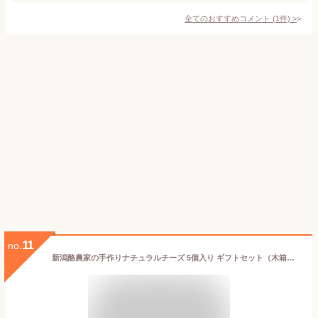
全てのおすすめコメント
(
1
件)
>
11
no.
新潟酪農家の手作りナチュラルチーズ 5個入り ギフトセット（木箱入り）ロイアルヒルホルスタインズ【新鮮/おつまみ/生乳/モッツァレラ】【ギフトに・贈り物に！のし（熨斗）包装無料】【送料無料】