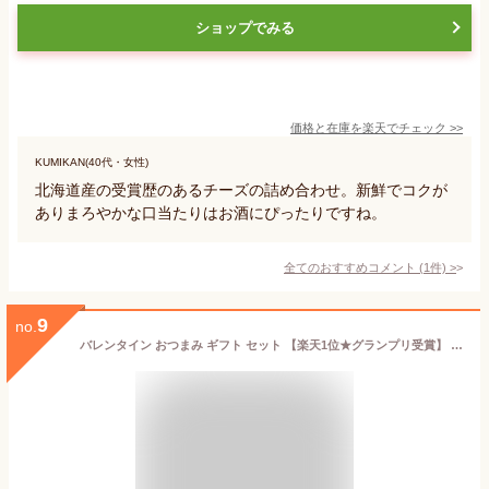
ショップでみる
価格と在庫を
楽天
でチェック
>>
KUMIKAN(40代・女性)
北海道産の受賞歴のあるチーズの詰め合わせ。新鮮でコクが
ありまろやかな口当たりはお酒にぴったりですね。
全てのおすすめコメント
(
1
件)
>
9
no.
バレンタイン おつまみ ギフト セット 【楽天1位★グランプリ受賞】 4種の燻製チーズ 詰め合わせ 送料別 | 燻製 専門 煙神 暑中 見舞い グルメ お取り寄せ お祝い 誕生日 プレゼント 内祝い 贈答品 ワイン ウイスキー 高級 健康 低糖質 手土産