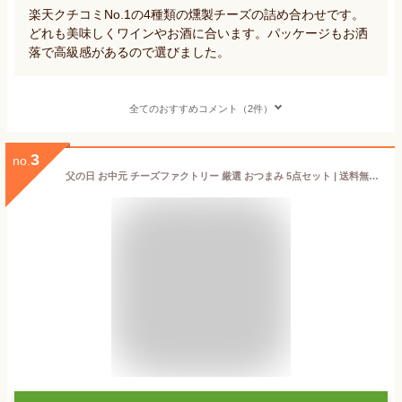
楽天クチコミNo.1の4種類の燻製チーズの詰め合わせです。
どれも美味しくワインやお酒に合います。パッケージもお洒
落で高級感があるので選びました。
全てのおすすめコメント（2件）
3
no.
父の日 お中元 チーズファクトリー 厳選 おつまみ 5点セット | 送料無料 おつまみセット おつまみギフト 酒のつまみ お中元 御中元 夏ギフト 2026 父の日 3000円 ギフト プレゼント お祝い 内祝い お返し 常温 食べ物 お酒 お酒のおつまみ お取り寄せ あす楽 即日発送