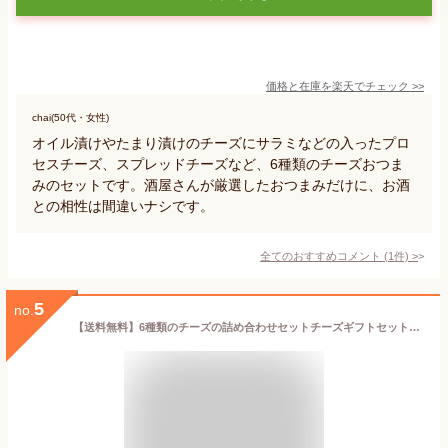
価格と在庫を
楽天
でチェック
>>
chai(50代・女性)
オイル漬けやたまり漬けのチーズにサラミなどの入ったプロ
セスチーズ、スプレッドチーズなど、6種類のチーズおつま
みのセットです。酒屋さんが厳選したおつまみだけに、お酒
との相性は間違いナシです。
全てのおすすめコメント
(
1
件)
>
5
no.
【送料無料】6種類のチーズの詰め合わせセットチーズギフトセット【cheese set】【ギフト】【総重量1.4kg以上】