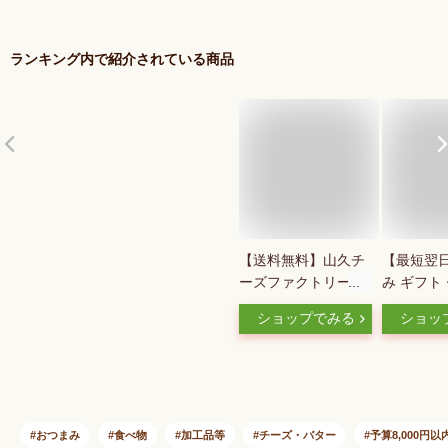
ランキング内で紹介されている商品
【送料無料】山久チ
【最短翌
ーズファクトリー・
み ギフト
バラエティーチーズ
【楽天1
ショップでみる
ショッ
12個セット【代引不
プリ受賞】
可】
製チーズ 
送料無料 |
煙神 暑中
ルメ お取
の日 父の
おつまみ
食べ物
加工品等
チーズ・バター
予算8,000円以