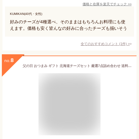
価格と在庫を
楽天
でチェック
>>
KUMIKAN(40代・女性)
好みのチーズが4種選べ、そのままはもちろんお料理にも使
えます。価格も安く皆んなの好みに合ったチーズも揃いそう
全てのおすすめコメント
(
1
件)
>
8
no.
父の日 おつまみ ギフト 北海道チーズセット 厳選7点詰め合わせ 送料込 お取り寄せ ナチュラルチーズ ワイン お酒 生ハムに合う共働学舎 牧家 長沼あいす ヨシミ 酪恵舎 幸楽苑 NEEDS よつ葉 はやきた おおともチーズ工房 花畑牧場等の中から お中元 お歳暮