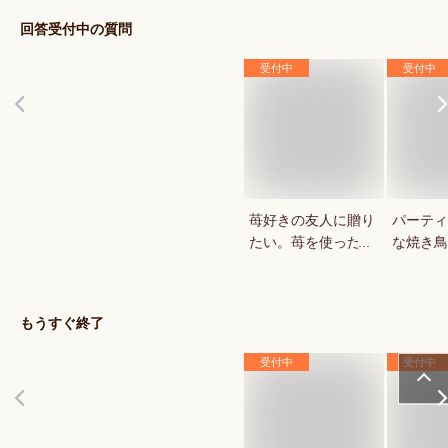
回答受付中の質問
受付中
受付中
苺好きの友人に贈り
パーティ
たい。苺を使ったお
な焼き鳥
菓子・スイーツを教
していま
えてください。
もうすぐ終了
受付中
受付中