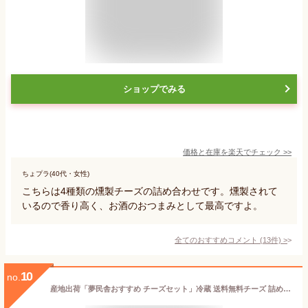
ショップでみる
価格と在庫を
楽天
でチェック
>>
ちょプラ(40代・女性)
こちらは4種類の燻製チーズの詰め合わせです。燻製されて
いるので香り高く、お酒のおつまみとして最高ですよ。
全てのおすすめコメント
(
13
件)
>
10
no.
産地出荷「夢民舎おすすめ チーズセット」冷蔵 送料無料チーズ 詰め合わせ カマンベールチーズ スモーク チーズ セット クリームチーズ モッツァレラチーズ ワイン 北海道 お土産 お取り寄せグルメ 北海道グルメ ギフト 贈り物 プレゼント 贈答 北海道土産