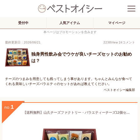
受付中
人気アイテム
マイページ
本ページはプロモーションを含みます
最終更新日：2026/06/21
2238
View
24
コメント
独身男性飲み会でウケが良いチーズセットのお勧め
は？
チーズのつまみを用意しても残ってしまう事があります。ちゃんとみんなが食べて
くれる美味しいチーズバラエティのセットがあれば教えてください。
ベストオイシー編集部
1
no.
【送料無料】山久チーズファクトリー・バラエティーチーズ12個セット【代引不可】