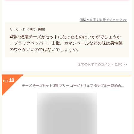
価格と在庫を
楽天
でチェック
>>
たーろーぼー(50代・男性)
4種の燻製チーズがセットになったものはいかがでしょうか
。ブラックペッパー、山椒、カマンベールなどの味は男性陣
のウケがいいのではないでしょうか。
全てのおすすめコメント
(
1
件)
>
18
no.
チーズ チーズセット 3種 ブリー ゴーダトリュフ ダナブルー 詰め合わせ おつまみ 家飲み お得 世界のチーズ 食べ比べ ワイン好き 美味しいもの おいしいつまみ 晩酌 酒の肴 酒のつまみ お取り寄せ 誕生日 内祝い プチギフト プレゼント