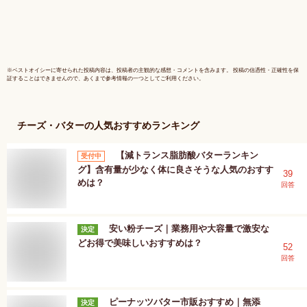
誕生日 プ
内祝い 贈
ン ウイス
健康 低糖
※
ベストオイシー
に寄せられた投稿内容は、投稿者の主観的な感想・コメントを含みます。 投稿の信憑性・正確性を保
証することはできませんので、あくまで参考情報の一つとしてご利用ください。
チーズ・バター
の人気おすすめランキング
【減トランス脂肪酸バターランキン
受付中
グ】含有量が少なく体に良さそうな人気のおすす
39
めは？
回答
安い粉チーズ｜業務用や大容量で激安な
決定
どお得で美味しいおすすめは？
52
回答
ピーナッツバター市販おすすめ｜無添
決定