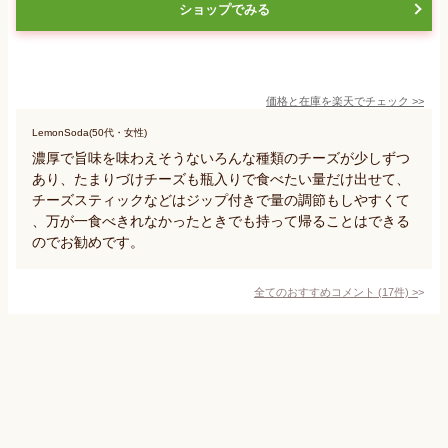
ショップでみる
価格と在庫を
楽天
でチェック
>>
LemonSoda(50代・女性)
濃厚で旨味を味わえそうないろんな種類のチーズが少しずつ
あり、たまりづけチーズも瓶入りで食べたい量だけ出せて、
チーズスティックなどはジップ付きで量の調節もしやすくて
、万が一食べきれなかったときでも持って帰ることはできる
のでお勧めです。
全てのおすすめコメント
(
17
件)
>