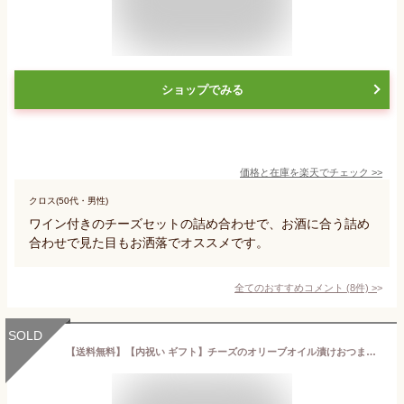
ショップでみる
価格と在庫を
楽天
でチェック
>>
クロス(50代・男性)
ワイン付きのチーズセットの詰め合わせで、お酒に合う詰め
合わせで見た目もお洒落でオススメです。
全てのおすすめコメント
(
8
件)
>
SOLD
【送料無料】【内祝い ギフト】チーズのオリーブオイル漬けおつまみセット OC-55 6瓶入り【 おつまみ チーズ おしゃれ 人気 グルメ 瓶詰 詰め合わせ 】【七五三 内祝い お返し 出産内祝い 出産 結婚 新築 】【出産内祝い ギフト グルメ】