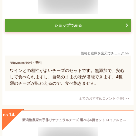
ショップでみる
価格と在庫を
楽天
でチェック
>>
RRgypsies(60代・男性)
ワインとの相性がよいチーズのセットです。無添加で、安心
して食べられますし、自然のままの味が堪能できます。4種
類のチーズが味わえるので、食べ飽きません。
全てのおすすめコメント
(
4
件)
>
14
no.
新潟酪農家の手作りナチュラルチーズ 選べる4個セット ロイアルヒルホルスタインズ【新鮮/おつまみ/生乳/モッツァレラ】【送料無料】