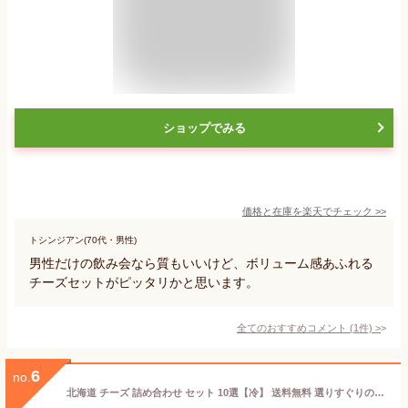
ショップでみる
価格と在庫を
楽天
でチェック
>>
トシンジアン(70代・男性)
男性だけの飲み会なら質もいいけど、ボリューム感あふれる
チーズセットがピッタリかと思います。
全てのおすすめコメント
(
1
件)
>
6
no.
北海道 チーズ 詰め合わせ セット 10選【冷】 送料無料 選りすぐりのチーズを楽しめる 北海道チーズ 十勝 ラクレット ナチュラルチーズ 手作り 乳製品 食べ比べ ギフト 国産チーズ 日本チーズ 贈答 チーズ 好き 職場 お返し 母の日 2026 父の日 人気 食べ物 義母 義父