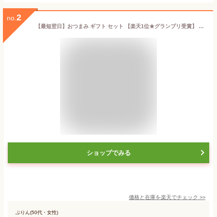
2
no.
【最短翌日】おつまみ ギフト セット 【楽天1位★グランプリ受賞】 選べる燻製チーズ 詰め合わせ 送料無料 | 燻製 専門 煙神 暑中 見舞い グルメ お取り寄せ 母の日 父の日 お祝い 誕生日 プレゼント 内祝い 贈答品 ワイン ウイスキー 高級 健康 低糖質 手土産
ショップでみる
価格と在庫を
楽天
でチェック
>>
ぷりん(50代・女性)