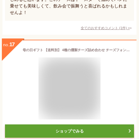
乗せても美味しくて、飲み会で振舞うと喜ばれるかもしれま
せんよ！
全てのおすすめコメント
(
1
件)
>
17
no.
母の日ギフト 【送料別】 4種の燻製チーズ詰め合わせ チーズフォンデュ 楽天クチコミNo.1チーズセット 父の日 おつまみ お父さん プレゼント 誕生日 内祝 お返し 贈答 贈り物 お礼 食べ物 食品 出産祝い お取り寄せ 退職祝い 入学祝い 熨斗無料 ギフト 贅沢
ショップでみる