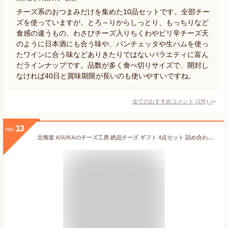
チーズ系のおつまみだけを集めた10品セットです。全部チー
ズを使っていますが、とろ～りからしっとり、もっちりなど
食感の違うもの、わさびチーズ入りちくわやピリ辛チーズ天
のように日本酒にも合う味や、パンチェッタや生ハムを使っ
たワインに合う味などありきたりではないバラエティに富ん
だラインナップです。品数が多く食べ切りサイズで、開封し
なければ40日と賞味期限が長いのも使いやすいですね。
全てのおすすめコメント
(
1
件)
>
13
no.
北海道 ASUKAのチーズ工房 絶品チーズ ギフト 4点セット 詰め合わせ お返し 父の日カード対応