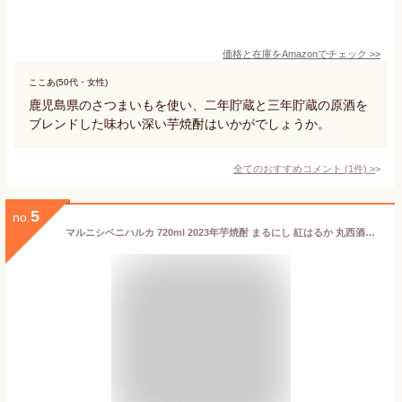
価格と在庫を
Amazon
でチェック
>>
ここあ(50代・女性)
鹿児島県のさつまいもを使い、二年貯蔵と三年貯蔵の原酒を
ブレンドした味わい深い芋焼酎はいかがでしょうか。
全てのおすすめコメント
(
1
件)
>
5
no.
マルニシベニハルカ 720ml 2023年芋焼酎 まるにし 紅はるか 丸西酒造 鹿児島県 ギフト プレゼント