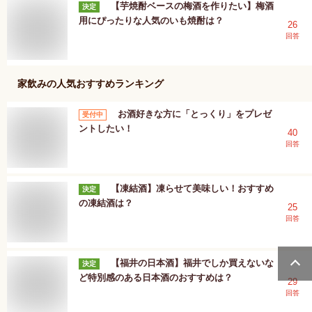
【芋焼酎ベースの梅酒を作りたい】梅酒
決定
用にぴったりな人気のいも焼酎は？
26
回答
家飲み
の人気おすすめランキング
お酒好きな方に「とっくり」をプレゼ
受付中
ントしたい！
40
回答
【凍結酒】凍らせて美味しい！おすすめ
決定
の凍結酒は？
25
回答
【福井の日本酒】福井でしか買えないな
決定
ど特別感のある日本酒のおすすめは？
29
回答