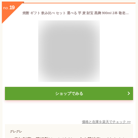
19
no.
焼酎 ギフト 飲み比べ セット 選べる 芋 麦 財宝 黒麹 900ml 2本 敬老の日 プレゼント お酒 送料無料 本格焼酎 飲み比べセット 温泉水 芋焼酎 麦焼酎 詰め合わせ おさけ 糖質ゼロ 誕生日 敬老 贈り物 鹿児島 さつま芋
ショップでみる
価格と在庫を
楽天
でチェック
>>
グレグレ