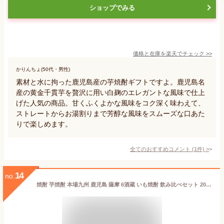
ショップでみる
価格と在庫を
楽天
でチェック
>>
かりんちょ(50代・男性)
素材と水に拘った鹿児島産の芋焼酎ギフトですよ。鹿児島名
産の黄金千貫芋を贅沢に用い白麹のエレガントな風味で仕上
げた人気の商品。甘くふくよかな風味をコク深く味わえて、
ストレートからお湯割りまで芳醇な風味をスムーズな口あた
りで楽しめます。
全てのおすすめコメント
(
1
件)
>
14
no.
焼酎 芋焼酎 本場九州 鹿児島 薩摩 6酒蔵 いも焼酎 飲み比べセット 2023 900m 6本組 51％オフ お酒 酒 誕生日 プレゼント 父親 お父さん お祝い 内祝い 男性 人気 ギフト 家飲み 飲みくらべ 送料無料【7560円(税込)以上で送料無料】