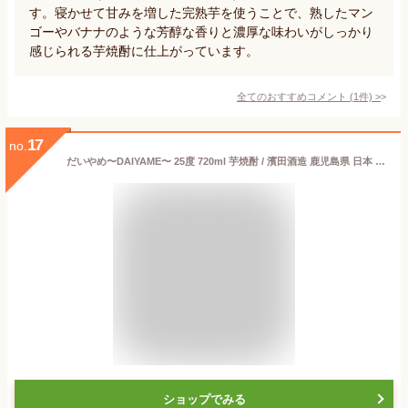
す。寝かせて甘みを増した完熟芋を使うことで、熟したマン
ゴーやバナナのような芳醇な香りと濃厚な味わいがしっかり
感じられる芋焼酎に仕上がっています。
全てのおすすめコメント
(
1
件)
>
17
no.
だいやめ〜DAIYAME〜 25度 720ml 芋焼酎 / 濱田酒造 鹿児島県 日本 黒麹 黄金千貫
ショップでみる