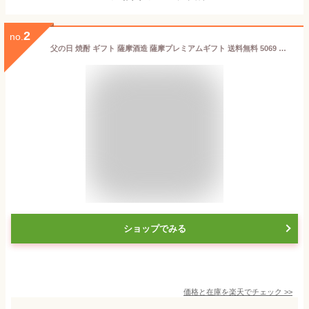
2
no.
父の日 焼酎 ギフト 薩摩酒造 薩摩プレミアムギフト 送料無料 5069 赤薩摩 黒薩摩 プレミアム 飲み比べ 900ml 2本セット お酒 芋焼酎 白波 さつま白波 公式 鹿児島 酒 プレゼント 蔵元直送
ショップでみる
価格と在庫を
楽天
でチェック
>>