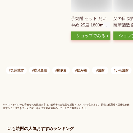
芋焼酎 セット だい
父の日 焼
やめ 25度 1800ml×2
薩摩酒造 
本 濱田酒造 いも焼
アムギフト
ショップでみる
ショッ
酎 鹿児島 焼酎 酒 お
5069 赤
酒 ギフト 一升瓶 お
プレミアム
祝い 宅飲み 家飲み
900ml 
酒 芋焼酎
ま白波 公
酒 プレゼ
九州地方
鹿児島県
家飲み
飲み物
焼酎
いも焼酎
直送
※
ベストオイシー
に寄せられた投稿内容は、投稿者の主観的な感想・コメントを含みます。 投稿の信憑性・正確性を保
証することはできませんので、あくまで参考情報の一つとしてご利用ください。
いも焼酎
の人気おすすめランキング