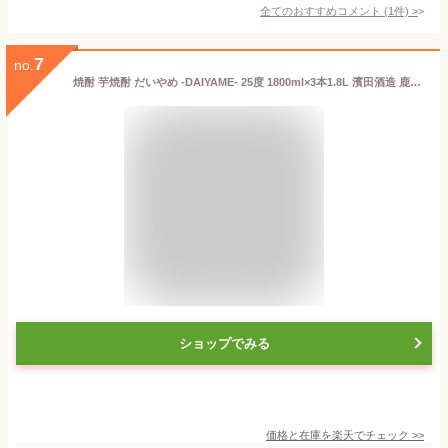
全てのおすすめコメント
(
1
件)
>
7
no.
焼酎 芋焼酎 だいやめ -DAIYAME- 25度 1800ml×3本1.8L 濱田酒造 鹿児島 香熟芋 黒麹 一升瓶 送料無料 金賞 最高賞 IWSC 八幡
ショップでみる
価格と在庫を
楽天
でチェック
>>