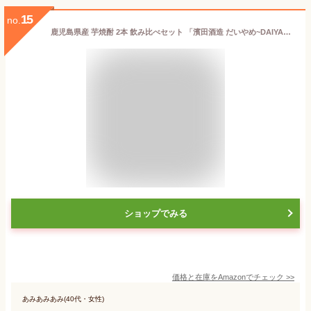
15
no.
鹿児島県産 芋焼酎 2本 飲み比べセット 「濱田酒造 だいやめ~DAIYAME~芋 25度 900ml」 「大海酒造 一番雫 芋 25度 900ml」
ショップでみる
価格と在庫を
Amazon
でチェック
>>
あみあみあみ(40代・女性)