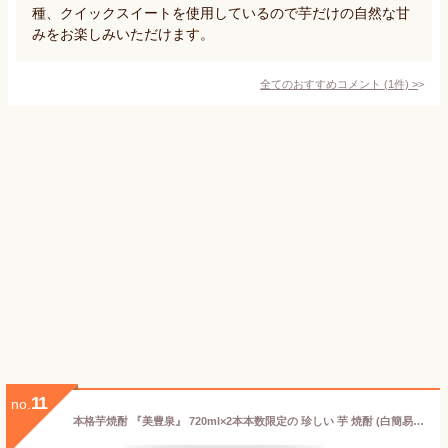
種、クイックスイートを使用しているので芋だけの自然な甘
みをお楽しみいただけます。
全てのおすすめコメント
(
1
件)
>
11
no.
本格芋焼酎 『美豊泉』 720ml×2本本数限定の 珍しい 芋 焼酎 (白簡易箱) 飲み比べ セット いも焼酎 鹿児島県産 銘柄 酒 黒麹 白麹 鹿児島県 鹿児島 鹿児島産 お酒 プレゼント ギフト 贈り物 贈答品 内祝い 結婚 傘寿 祝い 誕生日プレゼント お取り寄せ 父親