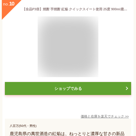
10
no.
【全品P3倍】焼酎 芋焼酎 紅焔 クイックスイート使用 25度 900ml鹿児島県 萬世酒造 蜜芋 甘い 5合 紅芋P3倍は2023/9/19(火)20：00〜9/24(日)1：59
ショップでみる
価格と在庫を
楽天
でチェック
>>
八百万(50代・男性)
鹿児島県の萬世酒造の紅焔は、ねっとりと濃厚な甘さの新品