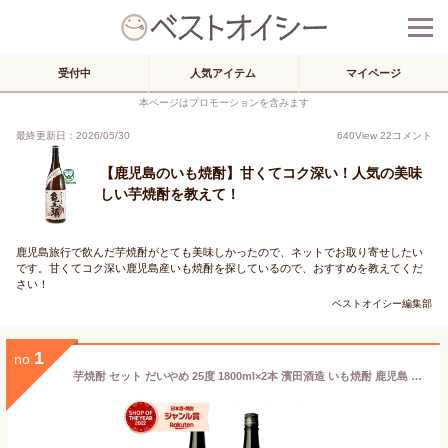
受付中
人気アイテム
マイページ
本ページはプロモーションを含みます
最終更新日：2026/05/30
640
View
22
コメント
【鹿児島のいも焼酎】甘くてコク深い！人気の美味
しい芋焼酎を教えて！
鹿児島旅行で飲んだ芋焼酎がとても美味しかったので、ネットでお取り寄せしたい
です。甘くてコク深い鹿児島産いも焼酎を探しているので、おすすめを教えてくだ
さい！
ベストオイシー編集部
1
no.
芋焼酎 セット だいやめ 25度 1800ml×2本 濱田酒造 いも焼酎 鹿児島 焼酎 酒 お酒 ギフト 一升瓶 お祝い 宅飲み 家飲み