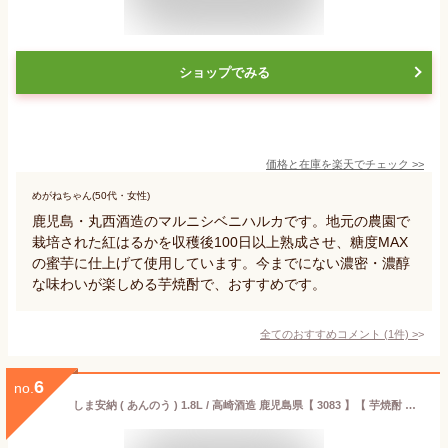
ショップでみる
価格と在庫を
楽天
でチェック
>>
めがねちゃん(50代・女性)
鹿児島・丸西酒造のマルニシベニハルカです。地元の農園で
栽培された紅はるかを収穫後100日以上熟成させ、糖度MAX
の蜜芋に仕上げて使用しています。今までにない濃密・濃醇
な味わいが楽しめる芋焼酎で、おすすめです。
全てのおすすめコメント
(
1
件)
>
6
no.
しま安納 ( あんのう ) 1.8L / 高崎酒造 鹿児島県【 3083 】【 芋焼酎 】【 ハロウィン 贈り物 ギフト プレゼント 】