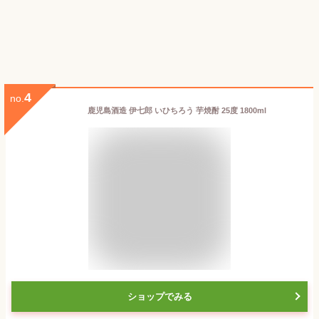
4
no.
鹿児島酒造 伊七郎 いひちろう 芋焼酎 25度 1800ml
ショップでみる