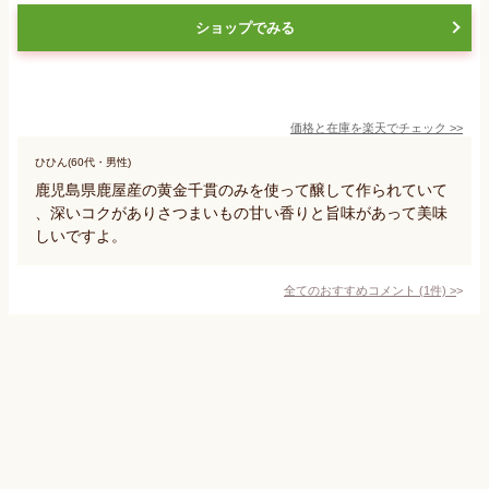
ショップでみる
価格と在庫を
楽天
でチェック
>>
ひひん(60代・男性)
鹿児島県鹿屋産の黄金千貫のみを使って醸して作られていて
、深いコクがありさつまいもの甘い香りと旨味があって美味
しいですよ。
全てのおすすめコメント
(
1
件)
>