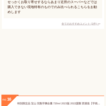
せっかくお取り寄せするならあまり近所のスーパーなどでは
購入できない現地特有のものでのみ比べられるこちらをお勧
めします
全てのおすすめコメント
(
1
件)
>
16
no.
特別限定品 宝山 完熟芋麹全量 720ml 2023版 2022謹製 西酒造【芋焼酎】ほうざん かんじゅくいも いもこうじぜんりょう 鹿児島 2022春 初リリース 原料芋 芋麹 薩摩芋 黄金千貫100％使用 出来高アルコール度数 25度 黒麹 常圧単式蒸留 HOUZAN 数量限定品