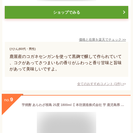
ショップでみる
価格と在庫を
楽天
でチェック
>>
ひひん(60代・男性)
鹿屋産のコガネセンガンを使って黒麹で醸して作られていて
、コクがあってさつまいもの香りがふわっと香り甘味と旨味
があって美味しいですよ。
全てのおすすめコメント
(
1
件)
>
9
no.
芋焼酎 あらわざ桜島 25度 1800ml【 本坊酒造株式会社 芋 鹿児島県 焼酎 本格焼酎 一升瓶】