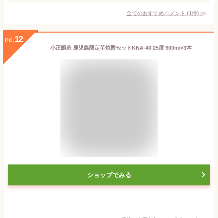
全てのおすすめコメント
(
1
件)
>
12
no.
小正醸造 鹿児島限定芋焼酎セットKNA-40 25度 900ml×3本
ショップでみる