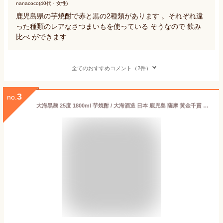
nanacoco(40代・女性)
鹿児島県の芋焼酎で赤と黒の2種類があります 。それぞれ違
った種類のレアなさつまいもを使っている そうなので 飲み
比べ ができます
全てのおすすめコメント（2件）
3
no.
大海黒麹 25度 1800ml 芋焼酎 / 大海酒造 日本 鹿児島 薩摩 黄金千貫 1.8L 一升瓶