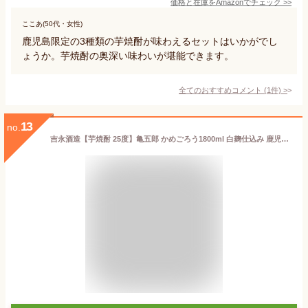
価格と在庫を
Amazon
でチェック
>>
ここあ(50代・女性)
鹿児島限定の3種類の芋焼酎が味わえるセットはいかがでし
ょうか。芋焼酎の奥深い味わいが堪能できます。
全てのおすすめコメント
(
1
件)
>
13
no.
吉永酒造【芋焼酎 25度】亀五郎 かめごろう1800ml 白麹仕込み 鹿児島産 コガネセンガン芋 使用 一時仕込み 二次仕込み 甕壷仕込み 常圧蒸留 特別限定品 こしき海洋深層水仕込み 杜氏 川畑 慶介 氏 鹿児島 甑島