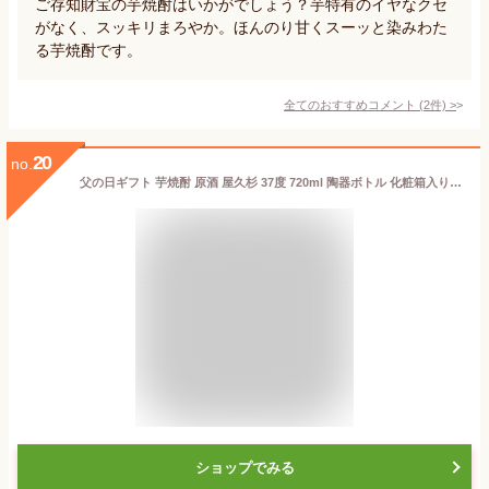
ご存知財宝の芋焼酎はいかがでしょう？芋特有のイヤなクセ
がなく、スッキリまろやか。ほんのり甘くスーッと染みわた
る芋焼酎です。
全てのおすすめコメント
(
2
件)
>
20
no.
父の日ギフト 芋焼酎 原酒 屋久杉 37度 720ml 陶器ボトル 化粧箱入り / 誕生日 ギフト 対応無料 本坊酒造 原酒 焼酎 お中元 男性 高級 プレゼント / 本坊酒造 公式通販
ショップでみる