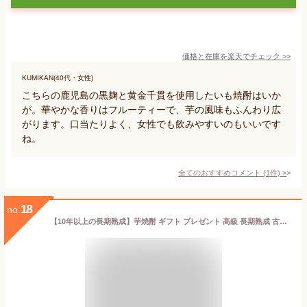
価格と在庫を
楽天
でチェック
>>
KUMIKAN(40代・女性)
こちらの鹿児島の黒麹と黄金千貫を使用したいも焼酎はいか
が。華やかな香りはフルーティーで、芋の風味もふんわり広
がります。口当たりよく、女性でも飲みやすいのもいいです
ね。
全てのおすすめコメント
(
1
件)
>
18
no.
【10年以上の長期熟成】芋焼酎 ギフト プレゼント 高級 長期熟成 古酒 2013年『古昔の美酒 芋焼酎 2013』 / ギフト 送料無料 お酒 本格焼酎 原酒 お祝い 誕生日 お父さん 父 義父 記念日 還暦祝い 内祝い 男性 父親 彼氏 おしゃれ 贈答品 化粧箱 熨斗 300ml