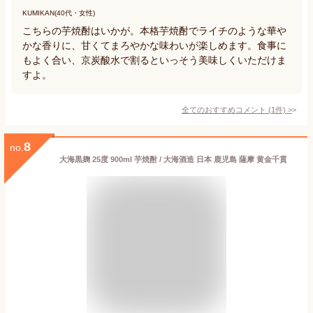
KUMIKAN(40代・女性)
こちらの芋焼酎はいかが。本格芋焼酎でライチのような華や
かな香りに、甘くてまろやかな味わいが楽しめます。食事に
もよく合い、京炭酸水で割るといっそう美味しくいただけま
すよ。
全てのおすすめコメント
(
1
件)
>
8
no.
大海黒麹 25度 900ml 芋焼酎 / 大海酒造 日本 鹿児島 薩摩 黄金千貫