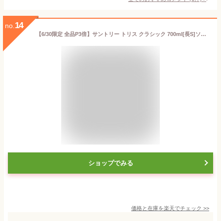
14
no.
【6/30限定 全品P3倍】サントリー トリス クラシック 700ml[長S]ソーダで割ってトリスハイボール♪ [ウイスキー][ウィスキー]japanese whisky
ショップでみる
価格と在庫を
楽天
でチェック
>>