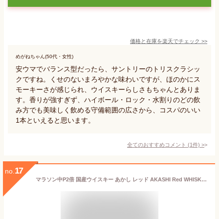
価格と在庫を
楽天
でチェック
>>
めがねちゃん(50代・女性)
安ウマでバランス型だったら、サントリーのトリスクラシッ
クですね。くせのないまろやかな味わいですが、ほのかにス
モーキーさが感じられ、ウイスキーらしさもちゃんとありま
す。香りが強すぎず、ハイボール・ロック・水割りのどの飲
み方でも美味しく飲める守備範囲の広さから、コスパのいい
1本といえると思います。
全てのおすすめコメント
(
1
件)
>
17
no.
マラソン中P2倍 国産ウイスキー あかし レッド AKASHI Red WHISKY 江井ヶ嶋酒造 40度 500ml 洋酒 ウイスキー お酒 ギフト プレゼント 飲み比べ 内祝い 誕生日 男性 女性 お中元 父の日