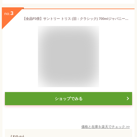
3
no.
【全品P3倍】サントリー トリス (旧：クラシック) 700mlジャパニーズ ウイスキー suntory torys classic japanese whisky [長S]全品P3倍は5/9 20:00~5/16 1:59まで
ショップでみる
価格と在庫を
楽天
でチェック
>>
よねちゃん