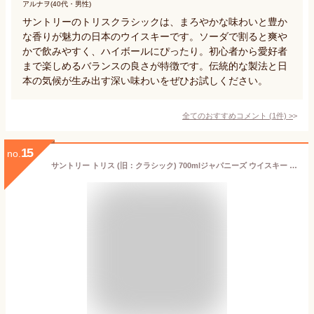
アルナヲ(40代・男性)
サントリーのトリスクラシックは、まろやかな味わいと豊か
な香りが魅力の日本のウイスキーです。ソーダで割ると爽や
かで飲みやすく、ハイボールにぴったり。初心者から愛好者
まで楽しめるバランスの良さが特徴です。伝統的な製法と日
本の気候が生み出す深い味わいをぜひお試しください。
全てのおすすめコメント
(
1
件)
>
15
no.
サントリー トリス (旧：クラシック) 700mlジャパニーズ ウイスキー suntory torys classic japanese whisky [長S]