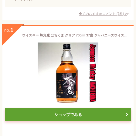
全てのおすすめコメント
(
1
件)
>
1
no.
ウイスキー 蜂角鷹 はちくま クリア 700ml 37度 ジャパニーズウイスキー ウィスキー 国産 日本製 日本産 Whiskey ギフト ウイスキー 父の日 ウイスキー プレゼント 父親 お父さん 誕生日 お酒 家飲み
ショップでみる