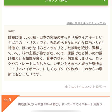
ショップでみる
価格と在庫を
楽天
でチェック
>>
Tacky
財布に優しい元祖・日本の究極のすっきり系ウイスキーとい
えばこの「トリス」です。丸みのあるなめらかな口当たりが
特徴で、ほのかな甘みとスッキリとした後味が絶妙に調和し
ていて、味の主張が強すぎないので、唐揚げなど濃いめの揚
げ物ととも相性が良く、食事の味も一切邪魔しません。ロッ
クやストレートはもちろん、レモンをきゅっと絞った爽快な
「トリスハイボール」にしてもゴクゴク飲め、これからの季
節にもぴったりです。
全てのおすすめコメント
(
1
件)
>
9
no.
御勅使(みだい) 37度 700ml 箱なし サンフーズ ウイスキー【 お酒 ウィスキー 国産ウイスキー 誕生日 ひとり呑み 蒸留酒 晩酌 家飲み 祝い酒 記念日 祝い 国産ウィスキー 自宅用 家庭用 宅飲み 飲み会 ひとり飲み ウイスキー 洋酒 】【ワインならリカオー】