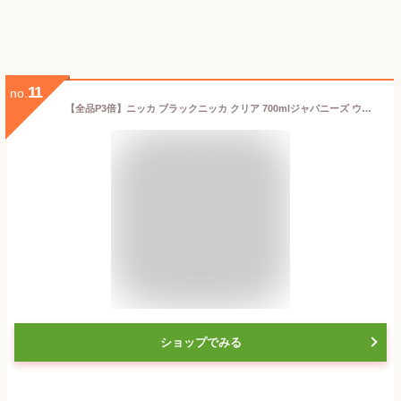
11
no.
【全品P3倍】ニッカ ブラックニッカ クリア 700mlジャパニーズ ウイスキー black nikka clear japanese whisky[長S]全品P3倍は5/9 20:00~5/16 1:59まで
ショップでみる