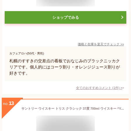
ショップでみる
価格と在庫を
楽天
でチェック
>>
カフェアロハ(50代・男性)
札幌のすすきの交差点の看板でおなじみのブラックニッカク
リアです。個人的にはコーラ割り・オレンジジュース割りが
好きです。
全てのおすすめコメント
(
1
件)
>
13
no.
サントリー ウイスキー トリス クラシック 37度 700ml ウイスキー ^YASTTCJ0^