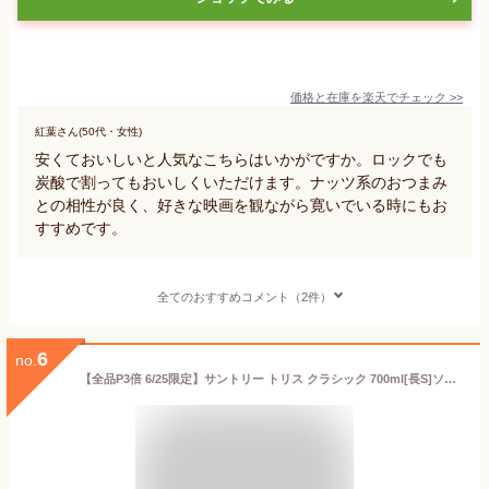
価格と在庫を
楽天
でチェック
>>
紅葉さん(50代・女性)
安くておいしいと人気なこちらはいかがですか。ロックでも
炭酸で割ってもおいしくいただけます。ナッツ系のおつまみ
との相性が良く、好きな映画を観ながら寛いでいる時にもお
すすめです。
全てのおすすめコメント（2件）
6
no.
【全品P3倍 6/25限定】サントリー トリス クラシック 700ml[長S]ソーダで割ってトリスハイボール♪ [ウイスキー][ウィスキー]japanese whisky