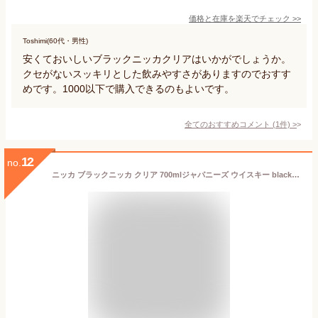
価格と在庫を
楽天
でチェック
>>
Toshimi(60代・男性)
安くておいしいブラックニッカクリアはいかがでしょうか。
クセがないスッキリとした飲みやすさがありますのでおすす
めです。1000以下で購入できるのもよいです。
全てのおすすめコメント
(
1
件)
>
12
no.
ニッカ ブラックニッカ クリア 700mlジャパニーズ ウイスキー black nikka clear japanese whisky[長S]