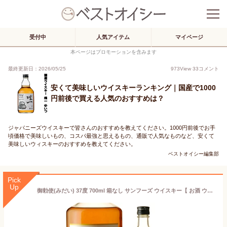
受付中
人気アイテム
マイページ
本ページはプロモーションを含みます
最終更新日：2026/05/25
973
View
33
コメント
安くて美味しいウイスキーランキング｜国産で1000
円前後で買える人気のおすすめは？
ジャパニーズウイスキーで皆さんのおすすめを教えてください。1000円前後でお手
頃価格で美味しいもの、コスパ最強と思えるもの、通販で人気なものなど、安くて
美味しいウィスキーのおすすめを教えてください。
ベストオイシー編集部
Pick
Up
御勅使(みだい) 37度 700ml 箱なし サンフーズ ウイスキー【 お酒 ウィスキー 国産ウイスキー 誕生日 ひとり呑み 蒸留酒 晩酌 家飲み 祝い酒 記念日 祝い 国産ウィスキー 自宅用 家庭用 宅飲み 飲み会 ひとり飲み ウイスキー 洋酒 】【ワインならリカオー】