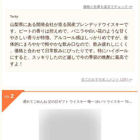
価格と在庫を
楽天
でチェック
>>
Tacky
山梨県にある開発会社が造る国産ブレンデッドウイスキーで
す。ピートの香りは控えめで、バニラや白い花のような甘く
やさしい香りが特徴。アルコール感はしっかりめですが、全
体的にまろやかで軽やかな飲み口なので、飲み疲れしにくく
、価格と合わせて日常飲みにぴったりです。特にハイボール
にすると、スッキリしたのど越しで今の季節の晩酌に最高で
すよ！
全てのおすすめコメント
(
1
件)
>
2
no.
遅れてごめんね 父の日ギフト ウイスキー 唯一 ゆいつ ウイスキー 700ml 国産 ウイスキー ジャパニーズウイスキー 日本産 Whiskey Gift 父の日 お酒 ギフト 父の日 ウイスキー 酒 洋酒 男性 父親 誕生日 プレゼント