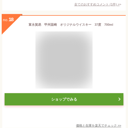
全てのおすすめコメント
(
1
件)
>
18
no.
富永貿易 甲州韮崎 オリジナルウイスキー 37度 700ml
ショップでみる
価格と在庫を
楽天
でチェック
>>