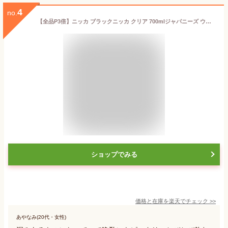
4
no.
【全品P3倍】ニッカ ブラックニッカ クリア 700mlジャパニーズ ウイスキー black nikka clear japanese whisky[長S]全品P3倍は5/9 20:00~5/16 1:59まで
ショップでみる
価格と在庫を
楽天
でチェック
>>
あやなみ(20代・女性)