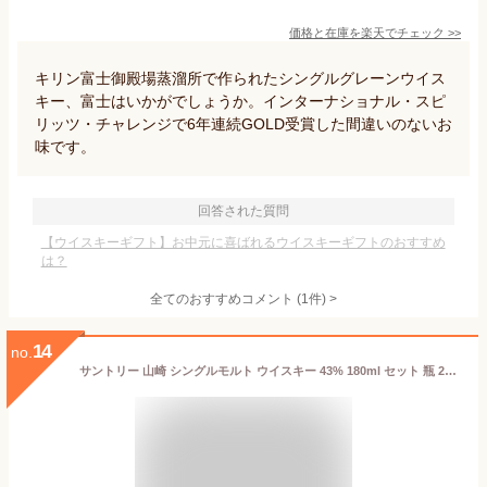
価格と在庫を
楽天
でチェック
>>
キリン富士御殿場蒸溜所で作られたシングルグレーンウイス
キー、富士はいかがでしょうか。インターナショナル・スピ
リッツ・チャレンジで6年連続GOLD受賞した間違いのないお
味です。
回答された質問
【ウイスキーギフト】お中元に喜ばれるウイスキーギフトのおすすめ
は？
全てのおすすめコメント
(
1
件)
>
14
no.
サントリー 山崎 シングルモルト ウイスキー 43% 180ml セット 瓶 2本 箱無し