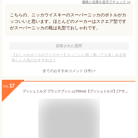
価格と在庫を
楽天
でチェック
>>
こちらの、ニッカウイスキーのスーパーニッカのボトルがカ
ッコいいと思います。ほとんどのメーカーはスクエア型です
がスーパーニッカの瓶は丸型でおしゃれです。
回答された質問
【おしゃれボトルのウイスキー】かっこいい瓶！飾っても楽しめる美
味しい人気のおすすめは？
全てのおすすめコメント
(
1
件)
>
17
no.
ブッシュミルズ ブラックブッシュ(700ml)【ブッシュミルズ】[アサヒビール/ウイスキー/ブッシュミルズ]