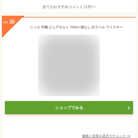
全てのおすすめコメント
(
1
件)
>
15
no.
ニッカ 竹鶴 ピュアモルト 700ml 箱なし 白ラベル ウイスキー
ショップでみる
価格と在庫を
楽天
でチェック
>>