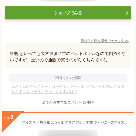
ショップでみる
価格と在庫を
楽天
でチェック
>>
角瓶 といっても大容量タイプのペットボトルなので四角くな
いですが。重いので通販で買うのがらくちんですな
回答された質問
コストコのウイスキー｜カークランドや人気ウイスキー銘柄など美味
しくてコスパが良さそうなおすすめは？
全てのおすすめコメント
(
3
件)
>
8
no.
ウイスキー 蜂角鷹 はちくま クリア 700ml 37度 ジャパニーズウイスキー ウィスキー 国産 日本製 日本産 Whiskey ギフト ウイスキー 父の日 ウイスキー プレゼント 父親 お父さん 誕生日 お酒 家飲み