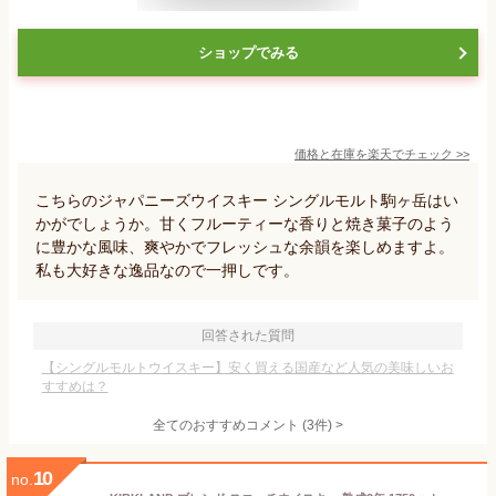
ショップでみる
価格と在庫を
楽天
でチェック
>>
こちらのジャパニーズウイスキー シングルモルト駒ヶ岳はい
かがでしょうか。甘くフルーティーな香りと焼き菓子のよう
に豊かな風味、爽やかでフレッシュな余韻を楽しめますよ。
私も大好きな逸品なので一押しです。
回答された質問
【シングルモルトウイスキー】安く買える国産など人気の美味しいお
すすめは？
全てのおすすめコメント
(
3
件)
>
10
no.