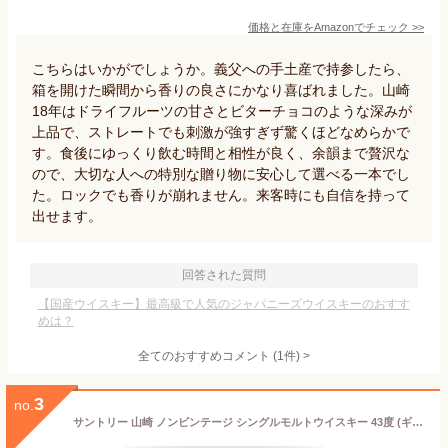
価格と在庫を
Amazon
でチェック
>>
こちらはいかがでしょうか。義父への手土産で持参したら、
箱を開けた瞬間から香りの良さにかなり喜ばれました。山崎
18年はドライフルーツの甘さとビターチョコのような深みが
上品で、ストレートでも刺激が強すぎず驚くほどなめらかで
す。食後にゆっくり飲む時間と相性が良く、余韻まで贅沢な
ので、大切な人への特別な贈り物に安心して選べる一本でし
た。ロックでも香りが崩れません。来客時にも自信を持って
出せます。
回答された質問
【国産ウイスキー】最高級で人気のジャパニーズウイスキーのおすす
めは？
全てのおすすめコメント
(
1
件)
>
3
no.
サントリー 山崎 ノンビンテージ シングルモルトウイスキー 43度 (ギフトBOX入り) (新デザイン箱) 700ml