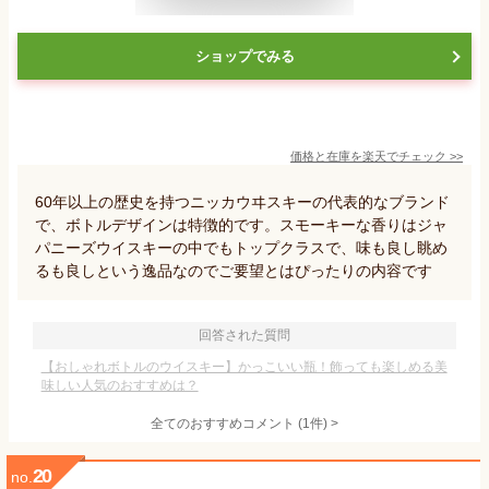
ショップでみる
価格と在庫を
楽天
でチェック
>>
60年以上の歴史を持つニッカウヰスキーの代表的なブランド
で、ボトルデザインは特徴的です。スモーキーな香りはジャ
パニーズウイスキーの中でもトップクラスで、味も良し眺め
るも良しという逸品なのでご要望とはぴったりの内容です
回答された質問
【おしゃれボトルのウイスキー】かっこいい瓶！飾っても楽しめる美
味しい人気のおすすめは？
全てのおすすめコメント
(
1
件)
>
20
no.