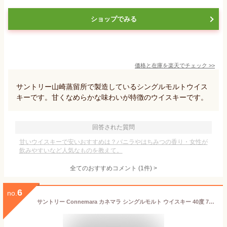
ショップでみる
価格と在庫を
楽天
でチェック
>>
サントリー山崎蒸留所で製造しているシングルモルトウイス
キーです。甘くなめらかな味わいが特徴のウイスキーです。
回答された質問
甘いウイスキーで安いおすすめは？バニラやはちみつの香り・女性が
飲みやすいなど人気なものを教えて。
全てのおすすめコメント
(
1
件)
>
6
no.
サントリー Connemara カネマラ シングルモルト ウイスキー 40度 700ml 1本