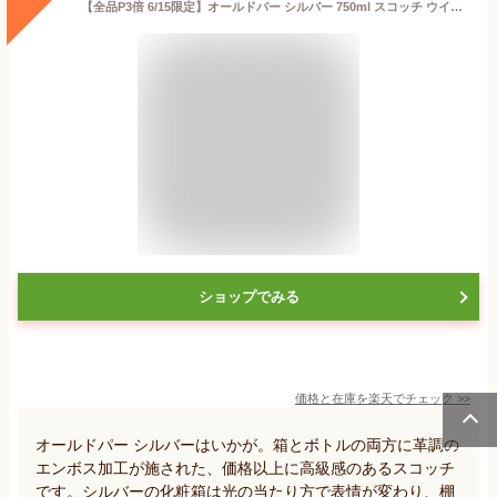
【全品P3倍 6/15限定】オールドパー シルバー 750ml スコッチ ウイスキー old parr silver scotch whisky 長S 父の日
ショップでみる
価格と在庫を
楽天
でチェック
>>
オールドパー シルバーはいかが。箱とボトルの両方に革調の
エンボス加工が施された、価格以上に高級感のあるスコッチ
です。シルバーの化粧箱は光の当たり方で表情が変わり、棚