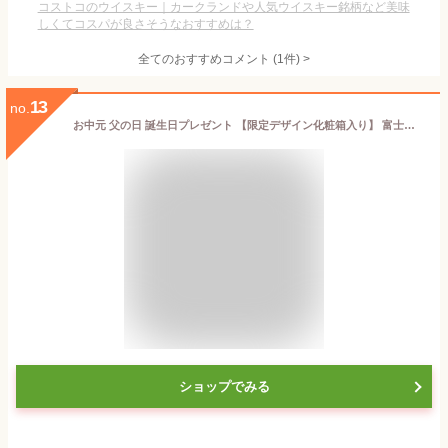
コストコのウイスキー｜カークランドや人気ウイスキー銘柄など美味
しくてコスパが良さそうなおすすめは？
全てのおすすめコメント
(
1
件)
>
13
no.
お中元 父の日 誕生日プレゼント 【限定デザイン化粧箱入り】 富士御殿場蒸溜所 ジャパニーズウイスキー【シングルグレーン ウイスキー 富士】 700ml・1本 46％ グラスは、付いていません キリン ウィスキー ギフト 内祝い お祝い お返し お供え ◎
ショップでみる