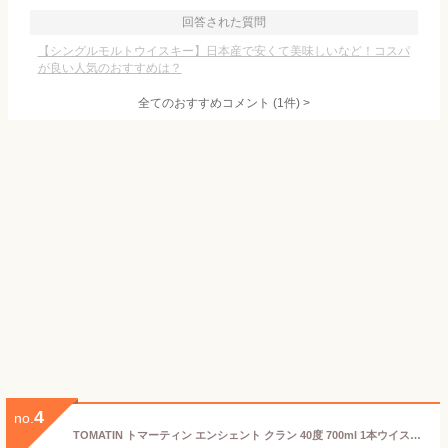
回答された質問
【シングルモルトウイスキー】日本産で安くて美味しいなど！コスパ
が良い人気のおすすめは？
全てのおすすめコメント
(
1
件)
>
4
no.
TOMATIN トマーティン エンシェント クラン 40度 700ml 1本ウイスキー イギリス ブレンデッド スコッチウイスキー【ご注文は12本まで1個口配送可能】