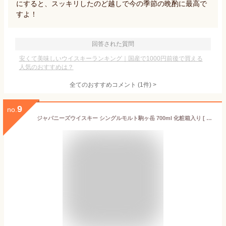
にすると、スッキリしたのど越しで今の季節の晩酌に最高で
すよ！
回答された質問
安くて美味しいウイスキーランキング｜国産で1000円前後で買える
人気のおすすめは？
全てのおすすめコメント
(
1
件)
>
9
no.
ジャパニーズウイスキー シングルモルト駒ヶ岳 700ml 化粧箱入り [ 2021 2022 2023 2024 エディション ] / お祝い ギフト 対応無料 本坊酒造 MARS シングルモルトウイスキー 国産ウイスキー 男性 プレゼント / 本坊酒造 公式通販