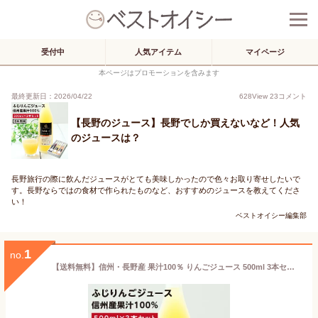
受付中
人気アイテム
マイページ
本ページはプロモーションを含みます
最終更新日：2026/04/22
628
View
23
コメント
【長野のジュース】長野でしか買えないなど！人気
のジュースは？
長野旅行の際に飲んだジュースがとても美味しかったので色々お取り寄せしたいで
す。長野ならではの食材で作られたものなど、おすすめのジュースを教えてくださ
い！
ベストオイシー編集部
1
no.
【送料無料】信州・長野産 果汁100％ りんごジュース 500ml 3本セット あす楽 | サンふじ リンゴジュース りんごジュース りんご 林檎 一番おいしい旬に絞りました 国産 お中元 お歳暮 内祝 ギフト プレゼント お祝い お礼 出産祝い 出産内祝い