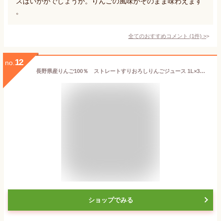
スはいかがでしょうか。りんごの風味がそのまま味わえます
。
全てのおすすめコメント
(
1
件)
>
12
no.
長野県産りんご100％ ストレートすりおろしりんごジュース 1L×3本入/箱 濃縮還元のリンゴジュースとはまるで違う美味しさです。【送料無料（一部地域は有料）】りんご本来の味が楽しめる本格ストレート混濁タイプのジュースです。
ショップでみる