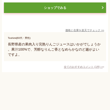
ショップでみる
価格と在庫を
楽天
でチェック
>>
Toshimi(60代・男性)
長野県産の果肉入り完熟りんごジュースはいかがでしょうか
。果汁100%で、芳醇なりんご香となめらかなのど越がよい
ですよ。
全てのおすすめコメント
(
1
件)
>