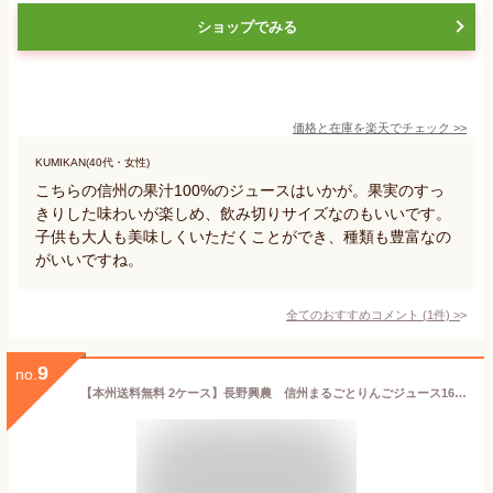
ショップでみる
価格と在庫を
楽天
でチェック
>>
KUMIKAN(40代・女性)
こちらの信州の果汁100%のジュースはいかが。果実のすっ
きりした味わいが楽しめ、飲み切りサイズなのもいいです。
子供も大人も美味しくいただくことができ、種類も豊富なの
がいいですね。
全てのおすすめコメント
(
1
件)
>
9
no.
【本州送料無料 2ケース】長野興農 信州まるごとりんごジュース160g 30缶入り×2ケース果汁100％ ストレート果汁 長野県産りんご北海道・四国・九州行きは追加送料220円かかります。オールNAGANO