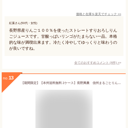
価格と在庫を
楽天
でチェック
>>
紅葉さん(50代・女性)
長野県産りんご１００％を使ったストレートすりおろしりん
ごジュースです。甘酸っぱいリンゴがたまらない一品。本格
的な味が満喫出来ます。冷たく冷やしてゆっくりと味わうの
が良いですね。
全てのおすすめコメント
(
4
件)
>
13
no.
【期間限定】【本州送料無料 2ケース】長野興農 信州まるごとりんごジュース【旧商品名】信州りんごジュース（無調整）160g 30缶入り×2ケース果汁100％ ストレート果汁 長野県産りんご北海道・四国・九州行きは追加送料220円かかります。