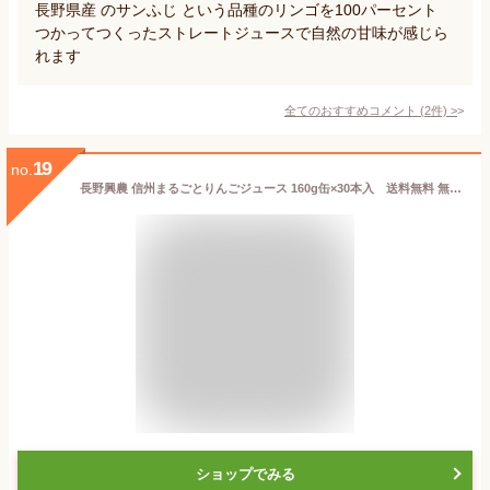
長野県産 のサンふじ という品種のリンゴを100パーセント
つかってつくったストレートジュースで自然の甘味が感じら
れます
全てのおすすめコメント
(
2
件)
>
19
no.
長野興農 信州まるごとりんごジュース 160g缶×30本入 送料無料 無添加 果汁100％ ストレート（簡易ダンボール入り）父の日 母の日 お中元 お歳暮 プレゼント 贈り物 ギフト
ショップでみる