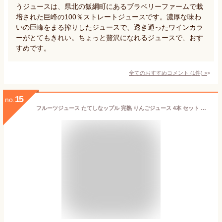
うジュースは、県北の飯綱町にあるブラベリーファームで栽
培された巨峰の100％ストレートジュースです。濃厚な味わ
いの巨峰をまる搾りしたジュースで、透き通ったワインカラ
ーがとてもきれい。ちょっと贅沢になれるジュースで、おす
すめです。
全てのおすすめコメント
(
1
件)
>
15
no.
フルーツジュース たてしなップル 完熟 りんごジュース 4本 セット ふじ 千秋 720ml 果肉入り りんご リンゴジュース アップルジュース 生ジュース 瓶 ジュース 果汁 100% 長野県産