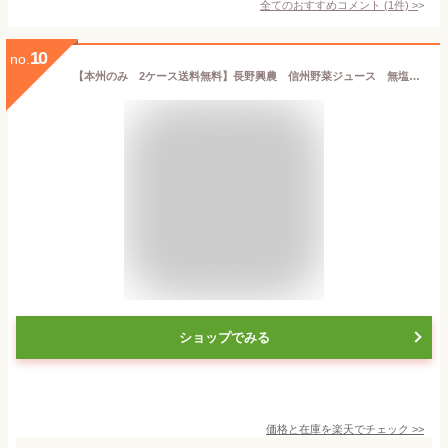
全てのおすすめコメント
(
1
件)
>
10
no.
【本州のみ 2ケース送料無料】長野興農 信州野菜ジュース 無塩 190g 30缶入り×2ケース 合計60本 国産野菜汁100％トマトミックスジュース食塩無添加北海道・四国・九州行きは追加送料220円かかります。オールNAGANOモール
ショップでみる
価格と在庫を
楽天
でチェック
>>