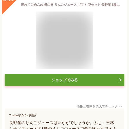
遅れてごめんね 母の日 りんごジュース ギフト 花セット 長野産 3種のりんごジュースを飲み比べ 果汁100％ ストレートジュース ふじ 王林 シナノスイート プレゼント 詰め合わせ 1L×3本 あす楽 | リンゴジュース 内祝 お祝い 出産祝い お中元 贈り物 ジュースギフト 2024
ショップでみる
価格と在庫を
楽天
でチェック
>>
Toshimi(60代・男性)
長野産のりんごジュースはいかがでしょうか。ふじ、王林、
シナノスィートの3種のりんごジュースで飲み比べもできま