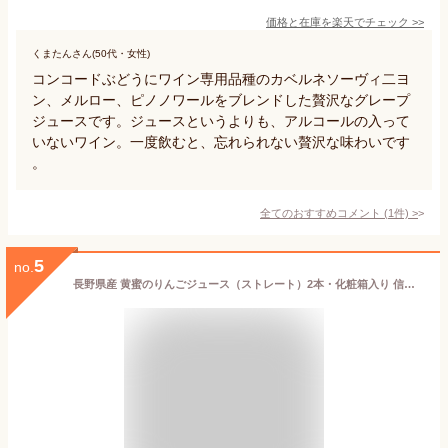
価格と在庫を
楽天
でチェック
>>
くまたんさん(50代・女性)
コンコードぶどうにワイン専用品種のカベルネソーヴィ二ヨ
ン、メルロー、ピノノワールをブレンドした贅沢なグレープ
ジュースです。ジュースというよりも、アルコールの入って
いないワイン。一度飲むと、忘れられない贅沢な味わいです
。
全てのおすすめコメント
(
1
件)
>
5
no.
長野県産 黄蜜のりんごジュース（ストレート）2本・化粧箱入り 信州産シナノゴールドのストレートのりんごジュース 父の日ギフト＋黄色のフラワー（造花）・ブーケのついたカード付 父の日のギフトにおすすめ