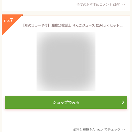
全てのおすすめコメント
(
2
件)
>
7
no.
【母の日カード付】 糖度13度以上 りんごジュース 飲み比べ セット 720ml 3本 長野県産 (シナノスイート シナノゴールド 秋映) 果汁100% ストレート リンゴジュース 化粧箱入 ギフト プレゼント 西村青果
ショップでみる
価格と在庫を
Amazon
でチェック
>>