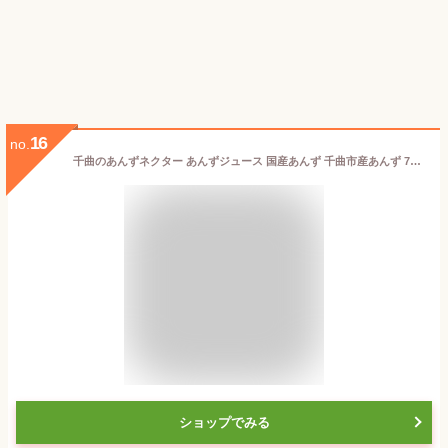
16
no.
千曲のあんずネクター あんずジュース 国産あんず 千曲市産あんず 720ml 【信州千曲ブランド認定品】杏ジュース 杏子ジュース アプリコットネクター アプリコットジュース 信州みやげ 長野のお土産 産直市場ヤマサン
ショップでみる