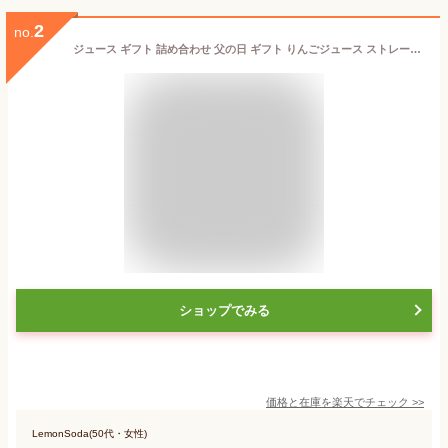
2
no.
ジュース ギフト 詰め合わせ 父の日 ギフト りんごジュース ストレート 100％ メッセージカード 長野興農 信州りんごジュース 6種詰め合わせ 160g缶/3本×6種類入サンふじ、サンつがる、王林、秋映、シナノゴールド
ショップでみる
価格と在庫を
楽天
でチェック
>>
LemonSoda(50代・女性)