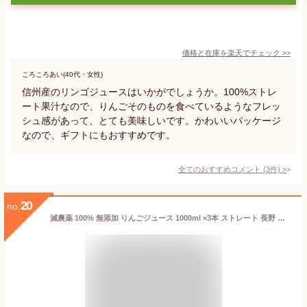
価格と在庫を
楽天
でチェック
>>
ころころあい(40代・女性)
信州産のリンゴジュースはいかがでしょうか。100%ストレ
ート果汁なので、りんごそのものを食べているようなフレッ
シュ感があって、とても美味しいです。かわいいパッケージ
なので、ギフトにもおすすめです。
全てのおすすめコメント
(
3
件)
>
20
no.
減農薬 100% 無添加 りんごジュース 1000ml ×3本 ストレート 長野 リンゴジュース ギフト 紙パック パック ジュース アップルジュース フルーツジュース 果実ジュース 小山 産地直送 母の日 父の日 お中元 お歳暮