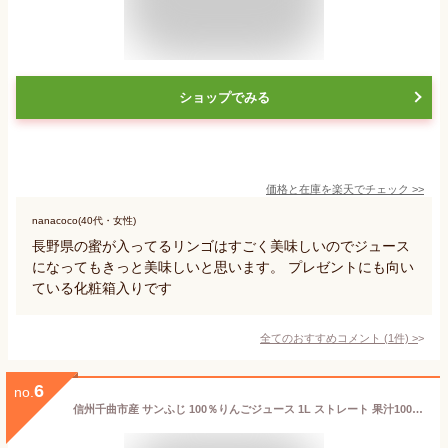
ショップでみる
価格と在庫を
楽天
でチェック
>>
nanacoco(40代・女性)
長野県の蜜が入ってるリンゴはすごく美味しいのでジュース
になってもきっと美味しいと思います。 プレゼントにも向い
ている化粧箱入りです
全てのおすすめコメント
(
1
件)
>
6
no.
信州千曲市産 サンふじ 100％りんごジュース 1L ストレート 果汁100% 1000 ml 贈り物 プレゼント ギフト 長野 リンゴジュース 林檎ジュース アップル ジュース りんご リンゴ 林檎 【送料無料】長野県 信州 みやげ お土産 産直市場ヤマサン