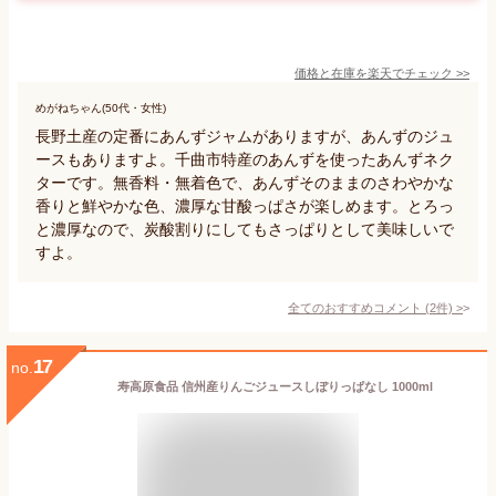
価格と在庫を
楽天
でチェック
>>
めがねちゃん(50代・女性)
長野土産の定番にあんずジャムがありますが、あんずのジュ
ースもありますよ。千曲市特産のあんずを使ったあんずネク
ターです。無香料・無着色で、あんずそのままのさわやかな
香りと鮮やかな色、濃厚な甘酸っぱさが楽しめます。とろっ
と濃厚なので、炭酸割りにしてもさっぱりとして美味しいで
すよ。
全てのおすすめコメント
(
2
件)
>
17
no.
寿高原食品 信州産りんごジュースしぼりっぱなし 1000ml