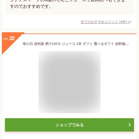
すのでおすすめです。
全てのおすすめコメント
(
4
件)
>
22
no.
母の日 信州産 果汁100％ ジュース 2本 ギフト 選べるギフト 送料無料 最強翌日配送 | りんご 白桃 黄桃 洋なし ぶどう もも 旬に絞りました ストレートジュースを含む 国産 お取り寄せ 内祝 ギフト お祝い 出産祝い 出産内祝 詰め合わせ ジュースセット 2025
ショップでみる