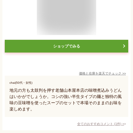
ショップでみる
価格と在庫を
楽天
でチェック
>>
chai(50代・女性)
地元の方も太鼓判を押す老舗山本屋本店の味噌煮込みうどん
はいかがでしょうか。コシの強い半生タイプの麺と独特の風
味の豆味噌を使ったスープのセットで本場そのままのお味を
楽しめます。
全てのおすすめコメント
(
1
件)
>