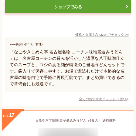
ショップでみる
価格と在庫を
Amazon
でチェック
>>
soraあおい(60代・女性)
「なごやきしめん亭 名古屋名物 コーチン味噌煮込みうどん
」は、名古屋コーチンの旨みを活かした濃厚な八丁味噌仕立
てのスープと、コシのある麺が特徴のご当地うどんセットで
す。袋入りで保存しやすく、お湯で煮込むだけで本格的な名
古屋の味を自宅で手軽に再現可能です。まとめ買いできるの
で常備食にも最適です。
全てのおすすめコメント
(
1
件)
>
17
no.
まるや八丁味噌 みそ煮込みうどん（6食入） 送料無料