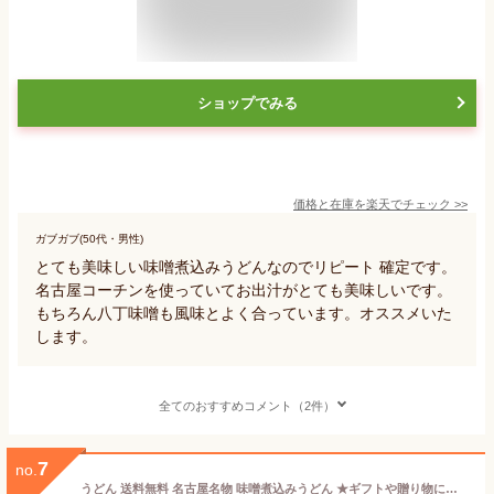
ショップでみる
価格と在庫を
楽天
でチェック
>>
ガブガブ(50代・男性)
とても美味しい味噌煮込みうどんなのでリピート 確定です。
名古屋コーチンを使っていてお出汁がとても美味しいです。
もちろん八丁味噌も風味とよく合っています。オススメいた
します。
全てのおすすめコメント（2件）
7
no.
うどん 送料無料 名古屋名物 味噌煮込みうどん ★ギフトや贈り物にも喜ばれています★＼濃厚味噌ともちもち極上食感が人気／≪元祖・味噌煮込みうどん12食セット≫