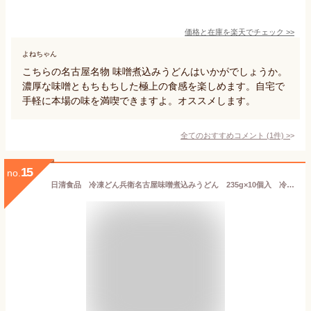
価格と在庫を
楽天
でチェック
>>
よねちゃん
こちらの名古屋名物 味噌煮込みうどんはいかがでしょうか。
濃厚な味噌ともちもちした極上の食感を楽しめます。自宅で
手軽に本場の味を満喫できますよ。オススメします。
全てのおすすめコメント
(
1
件)
>
15
no.
日清食品 冷凍どん兵衛名古屋味噌煮込みうどん 235g×10個入 冷凍食品