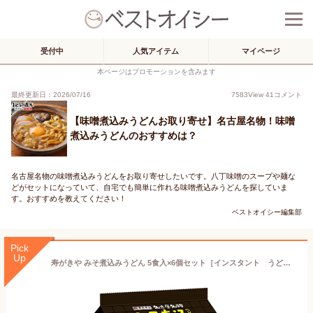
受付中
人気アイテム
マイページ
本ページはプロモーションを含みます
最終更新日：2026/07/16
7583
View
41
コメント
【味噌煮込みうどんお取り寄せ】名古屋名物！味噌
煮込みうどんのおすすめは？
名古屋名物の味噌煮込みうどんをお取り寄せしたいです。八丁味噌のスープや麺な
どがセットになっていて、自宅でも簡単に作れる味噌煮込みうどんを探していま
す。おすすめを教えてください！
ベストオイシー編集部
Pick
Up
寿がきや みそ煮込みうどん 5食入×6個セット［インスタント うどん］