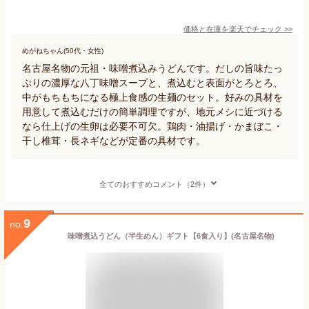
価格と在庫を
楽天
でチェック
>>
めがねちゃん(50代・女性)
名古屋名物の元祖・味噌煮込みうどんです。だしの旨味たっ
ぷりの濃厚な八丁味噌スープと、煮込むと表面がとろとろ、
中がもちもちになる極上食感の生麺のセット。好みの具材を
用意して煮込むだけの簡単調理ですが、地元メシに近づける
なら仕上げの生卵は必要不可欠。鶏肉・油揚げ・かまぼこ・
干し椎茸・長ネギなどが定番の具材です。
全てのおすすめコメント（2件）
9
no.
味噌煮込うどん（半生めん）ギフト【6食入り】(名古屋名物)