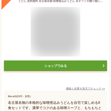
うどん 送料無料 名古屋名物 味噌煮込みうどん ★ギフトや贈り物にも喜ばれています★＼濃厚味噌ともちもち極上食感が人気／≪元祖・味噌煮込みうどん8食セット≫
ショップでみる
価格と在庫を
楽天
でチェック
>>
MocaG(20代・女性)
名古屋名物の本格的な味噌煮込みうどんを自宅で楽しめる8
食セットです。濃厚でコクのある味噌スープと、もちもちと