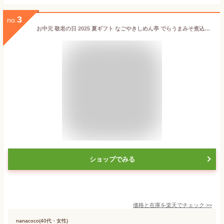
3
no.
お中元 敬老の日 2025 夏ギフト なごやきしめん亭 でらうまみそ煮込うどん10食 NK004 うどん 麺 みそ煮込みうどん 味噌煮込みうどん 味噌煮込うどん 煮込みうどん 味噌 名古屋 名古屋土産 お土産 プレゼント お祝い お返し お礼 ギフト 送料無料 お供え 残暑見舞い
ショップでみる
価格と在庫を
楽天
でチェック
>>
nanacoco(40代・女性)