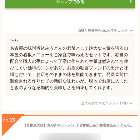
ショップでみる
価格と在庫を
Amazon
でチェック
>>
Tacky
名古屋の味噌煮込みうどんの老舗として絶大な人気を誇る山
本屋の看板メニューをご家庭で味わえるセットです。独自の
配合で職人の手によって丁寧に作られた生麺は煮込んでも伸
びにくい独特のコシがあり、お店の独自ブレンドの出汁と味
噌も付いて、お店そのままの味を堪能できます。発送直前に
製造される作りたての新鮮な味わいが、現地でお店に入った
ときのような感動的な美味しさを約束してくれます。
全てのおすすめコメント
(
1
件)
>
13
no.
【名古屋の味】寿がきやラーメン 【名古屋土産】味噌煮込みうどん4食【なごやめし1】