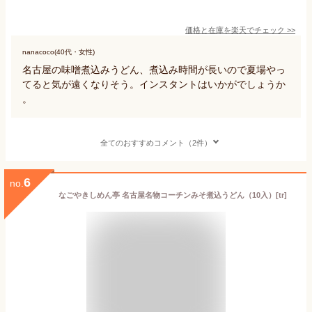
価格と在庫を
楽天
でチェック
>>
nanacoco(40代・女性)
名古屋の味噌煮込みうどん、煮込み時間が長いので夏場やっ
てると気が遠くなりそう。インスタントはいかがでしょうか
。
全てのおすすめコメント（2件）
6
no.
なごやきしめん亭 名古屋名物コーチンみそ煮込うどん（10入）[tr]