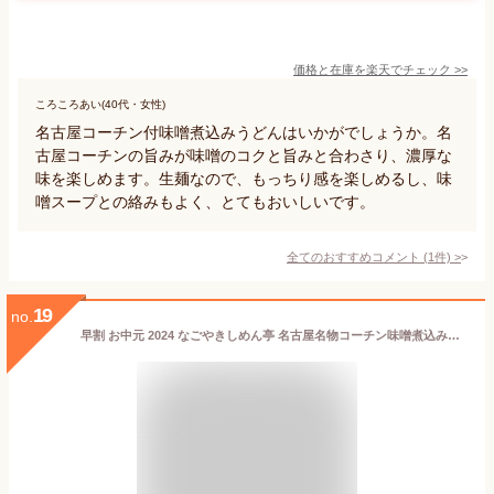
価格と在庫を
楽天
でチェック
>>
ころころあい(40代・女性)
名古屋コーチン付味噌煮込みうどんはいかがでしょうか。名
古屋コーチンの旨みが味噌のコクと旨みと合わさり、濃厚な
味を楽しめます。生麺なので、もっちり感を楽しめるし、味
噌スープとの絡みもよく、とてもおいしいです。
全てのおすすめコメント
(
1
件)
>
19
no.
早割 お中元 2024 なごやきしめん亭 名古屋名物コーチン味噌煮込みうどん 10食 NK001 うどん 味噌 名古屋 お取り寄せグルメ プレゼント 特産 お祝い お返し お礼 贈答品 贈り物 食べ物 食品 ギフト 送料無料 退院祝い 御中元