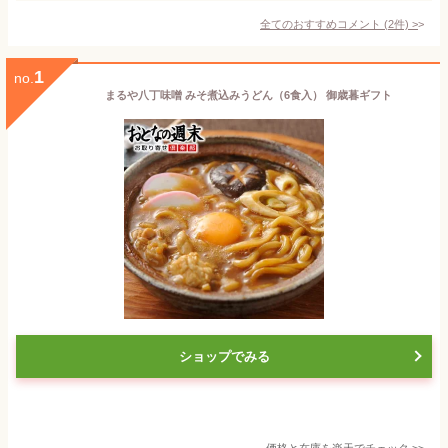
全てのおすすめコメント
(
2
件)
>
1
no.
まるや八丁味噌 みそ煮込みうどん（6食入） 御歳暮ギフト
ショップでみる
価格と在庫を
楽天
でチェック
>>