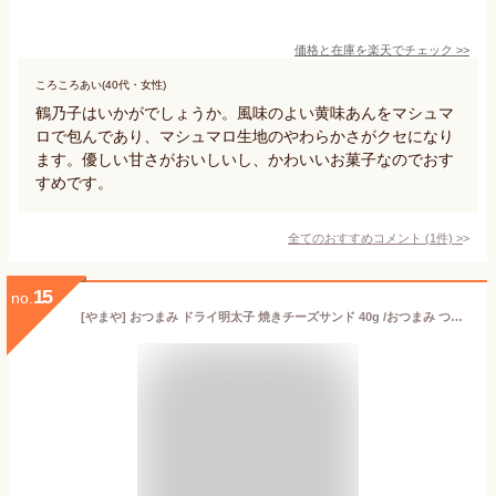
価格と在庫を
楽天
でチェック
>>
ころころあい(40代・女性)
鶴乃子はいかがでしょうか。風味のよい黄味あんをマシュマ
ロで包んであり、マシュマロ生地のやわらかさがクセになり
ます。優しい甘さがおいしいし、かわいいお菓子なのでおす
すめです。
全てのおすすめコメント
(
1
件)
>
15
no.
[やまや] おつまみ ドライ明太子 焼きチーズサンド 40g /おつまみ つまみ めんたいこ 明太子 福岡県 お土産 おやつ 袋入り やまや チーズめんたいこ チーズ明太子 博多の味 福岡土産