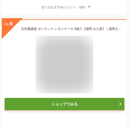
全てのおすすめコメント（2件）
6
no.
石村萬盛堂 ボンサンク レモンケーキ 8個入【福岡 お土産】｜福岡土産 唐津レモン れもんけーき 福岡お土産 おみやげ みやげ お菓子 プレゼント ギフト 手土産 和菓子 お返し 挨拶 お礼 スイーツ お返し 福岡 唐津 帰省土産 お取り寄せ 贈り物 お取り寄グルメ
ショップでみる