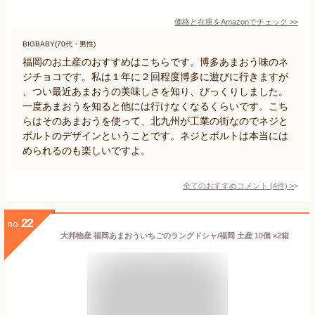
価格と在庫を
Amazon
でチェック
>>
BIGBABY(70代・男性)
福岡のお土産のおすすめはこちらです。博多あまおう味のネ
ジチョコです。私は１年に２回程度博多に遊びに行きますが
、つい最近あまおうの美味しさを知り、びっくりしました。
一度あまおうを知ると他には行けなくなるくらいです。こち
らはそのあまおうを使って、北九州が工業の街なのでネジと
ボルトのデザインということです。ネジとボルトは本当には
められるのも楽しいですよ。
全てのおすすめコメント
(
4
件)
>
22
no.
大邦物産 福岡あまおういちごのラングドシャ/福岡 土産 10個 ×2箱