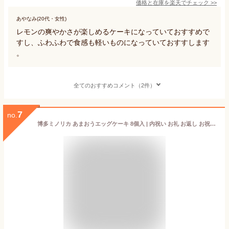
価格と在庫を
楽天
でチェック
>>
あやなみ(20代・女性)
レモンの爽やかさが楽しめるケーキになっていておすすめで
すし、ふわふわで食感も軽いものになっていておすすします
。
全てのおすすめコメント（2件）
7
no.
博多ミノリカ あまおうエッグケーキ 8個入 | 内祝い お礼 お返し お祝い プレゼント お菓子 ギフト スイーツ あまおう 苺 焼き菓子 洋菓子 お土産 手土産 個包装 福岡 博多対応 (宅急便発送) proper