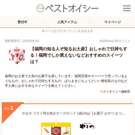
受付中
人気アイテム
マイページ
本ページはプロモーションを含みます
最終更新日：2026/06/24
6409
View
30
コメント
【福岡の知る人ぞ知るお土産】おしゃれで日持ちす
る！福岡でしか買えないなどおすすめのスイーツ
は？
福岡のお土産で人気のお菓子を探しています。福岡空港やスーパーで売っているよ
うなもの、おしゃれで日持ちするもの、ばらまきにちょうどいい個包装のものなど
手土産におすすめなスイーツを教えてください。
ベストオイシー編集部
1
no.
やまや ドライ明太焼きチーズサンド 1袋(40g)【お菓子 おやつ おつまみ チータラ チーズ鱈 チーズたら 明太 明太子 博多 福岡 九州 ご当地 お取り寄せ 土産 お返し クリスマス 誕生日 バレンタイン 御礼 ご挨拶 プチギフト 粗品 景品 家飲み】