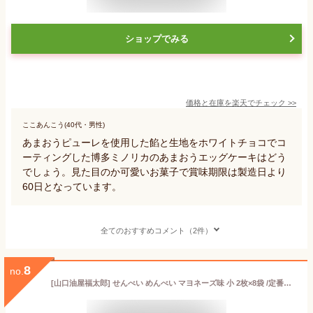
ショップでみる
価格と在庫を
楽天
でチェック
>>
ここあんこう(40代・男性)
あまおうピューレを使用した餡と生地をホワイトチョコでコ
ーティングした博多ミノリカのあまおうエッグケーキはどう
でしょう。見た目のか可愛いお菓子で賞味期限は製造日より
60日となっています。
全てのおすすめコメント（2件）
8
no.
[山口油屋福太郎] せんべい めんべい マヨネーズ味 小 2枚×8袋 /定番お土産 福岡県 福岡土産 明太子 おせんべい お煎餅 おつまみ 九州 有名 お菓子