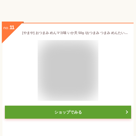
11
no.
[やまや] おつまみ めんマヨ味 いか天 50g /おつまみ つまみ めんたいこ 明太子 福岡県 お土産 おやつ 袋入り やまや イカ天 いか天 めんたいマヨネーズ 博多の味 福岡土産
ショップでみる