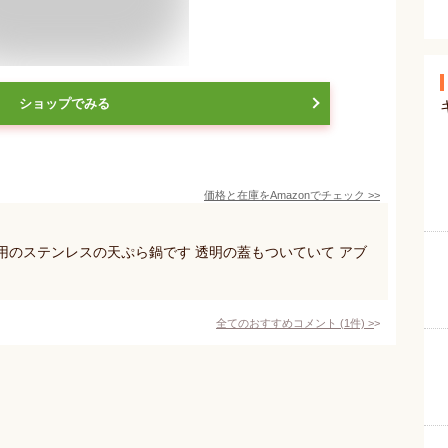
ショップでみる
価格と在庫を
Amazon
でチェック
>>
庭用のステンレスの天ぷら鍋です 透明の蓋もついていて アブ
全てのおすすめコメント
(
1
件)
>