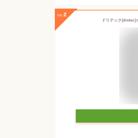
2
no.
ドリテック(drete