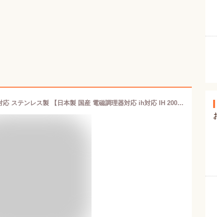
天ぷら鍋 「あじきこう」 24cm IH対応 ステンレス製 【日本製 国産 電磁調理器対応 ih対応 IH 200V対応 てんぷら鍋 揚げ物鍋 揚げ鍋 両手 天ぷら 鍋 ステン シルバー おすすめ zb 家庭用 キッチン用品 母の日 誕生日 贈り物 ギフト プレゼント 即発対応