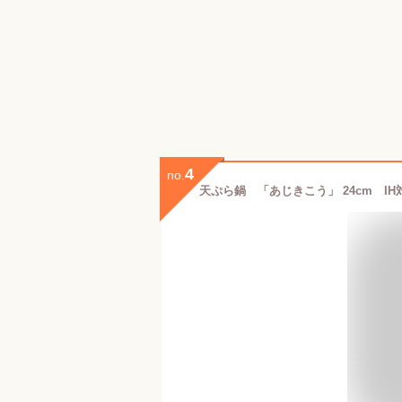
4
no.