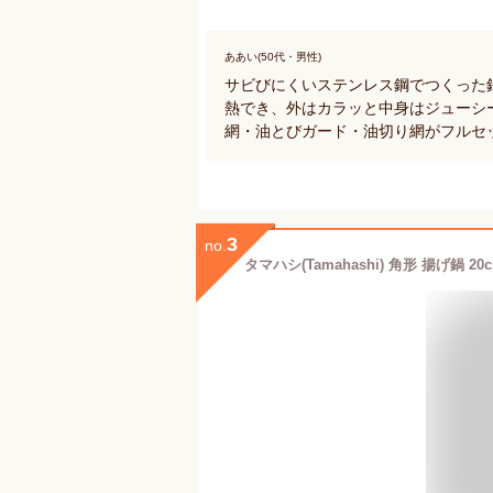
ああい(50代・男性)
サビびにくいステンレス鋼でつくった
熱でき、外はカラッと中身はジューシ
網・油とびガード・油切り網がフルセ
3
no.