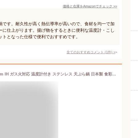
価格と在庫を
Amazon
でチェック
>>
鍋です。耐久性が高く熱伝導率が高いので、食材を均一で加
ーに仕上がります。揚げ物をするときに便利な温度計・こし
ットとなった仕様で便利でおすすめです。
全てのおすすめコメント
(
1
件)
>
タマハシ(Tamahashi) 角形 揚げ鍋 20cm IH ガス火対応 温度計付き ステンレス 天ぷら鍋 日本製 食彩亭 TP-21