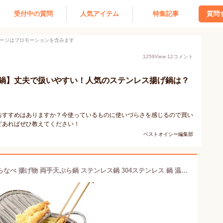
受付中の質問
人気アイテム
特集記事
質問
ージはプロモーションを含みます
1259
View
12
コメント
鍋】丈夫で扱いやすい！人気のステンレス揚げ鍋は？
おすすめはありますか？今使っているものに使いづらさを感じるので買い
どあればぜひ教えてください！
ベストオイシー編集部
揚げ物鍋 ステンレス 天ぷら鍋 てんぷらなべ 揚げ物 両手天ぷら鍋 ステンレス鍋 304ステンレス 鍋 温度計付き 温度制御 油切りラック 省油 健康生活 IH対応 ガス対応 蓋付き 鍋つかみ 分解可能 丸洗い 油はねガード 油ハネ防止フード 油ハネ 20cm 24cm 28cm