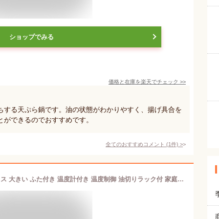
ショップでみる
価格と在庫を
楽天
でチェック
>>
ちする天ぷら鍋です。油の状態がわかりやすく、揚げ具合を
とができるのでおすすめです。
全てのおすすめコメント
(
1
件)
>
天ぷら鍋 揚げ物 鍋 平底24cmステンレス 大きい ふた付き 温度計付き 温度制御 油切りラック付 家庭用揚げ物 鍋 IH～ガス火対応 IH対応 直火対応 ガス対応 ギフト 贈り物 プレゼント鉄鍋 てんぷら鍋