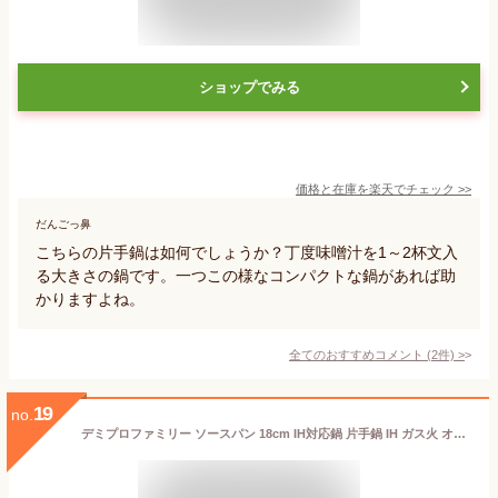
ショップでみる
価格と在庫を
楽天
でチェック
>>
だんごっ鼻
こちらの片手鍋は如何でしょうか？丁度味噌汁を1～2杯文入
る大きさの鍋です。一つこの様なコンパクトな鍋があれば助
かりますよね。
全てのおすすめコメント
(
2
件)
>
19
no.
デミプロファミリー ソースパン 18cm IH対応鍋 片手鍋 IH ガス火 オーブン 1人用 おしゃれ シンプル アウトドア キャンプ カフェ 一人暮らし 軽い 軽量 アルミ フッ素加工