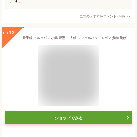
ます。
全てのおすすめコメント
(
1
件)
>
12
no.
片手鍋 ミルクパン 小鍋 深型 一人鍋 シングルハンドルパン 煮物 焦げ付かないミルクパン ソースパン ラーメンなべ 卵焼き用フライパン 蓋付き 鍋 ガスコンロ 電磁調理器熱源対応 16cm
ショップでみる