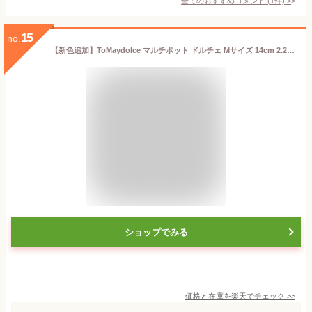
全てのおすすめコメント
(
1
件)
>
15
no.
【新色追加】ToMaydolce マルチポット ドルチェ Mサイズ 14cm 2.2L 1人用 2人用 IH対応 ガス火対応 1台7役 コンパクト 軽量 フッ素加工 洗いやすい 揚げ鍋 片手鍋 かわいい おしゃれ 便利 赤 白 レッド ホワイト ウォームグレー 和平フレイズ
ショップでみる
価格と在庫を
楽天
でチェック
>>