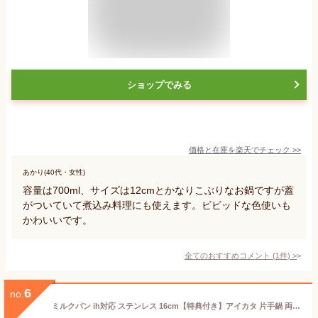
ショップでみる
価格と在庫を
楽天
でチェック
>>
あかり(40代・女性)
容量は700ml、サイズは12cmとかなりこぶりなお鍋ですが蓋
がついていて煮込み料理にも使えます。ビビッドな色使いも
かわいいです。
全てのおすすめコメント
(
1
件)
>
6
no.
ミルクパン ih対応 ステンレス 16cm【特典付き】アイカタ 片手鍋 両口ステンレス ih ガス火 ステンレス鍋 鍋 綺麗 使いやすい スープ おしゃれ 両口鍋 ガス 注ぎ口付き 天然木 オール熱源対応 結婚祝い 引っ越し祝い シンプル 一人暮らし ホットミルク【P10倍 送料無料】