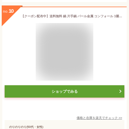
10
no.
【クーポン配布中】送料無料 鍋 片手鍋 パール金属 コンフォール 3層鋼片手鍋 14cm No.HB-1128 日本製 オール熱対応 IH対応 おしゃれ シンプル ステンレス 鉄 IH ガス火 1.2L ミラー仕上げ 国産 あす楽
ショップでみる
価格と在庫を
楽天
でチェック
>>
のりのりのり(50代・女性)