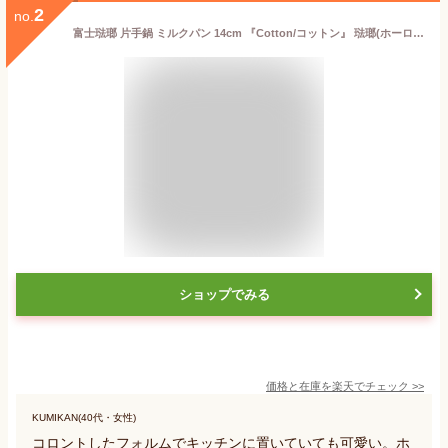
2
no.
富士琺瑯 片手鍋 ミルクパン 14cm 『Cotton/コットン』 琺瑯(ホーロー)製の小さなかわいいコットンシリーズ片手鍋 出産祝いや就職祝,1人暮らしのプレゼント(ギフト)に IH対応 おしゃれ
ショップでみる
価格と在庫を
楽天
でチェック
>>
KUMIKAN(40代・女性)
コロントしたフォルムでキッチンに置いていても可愛い。ホ