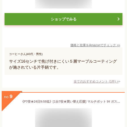
ショップでみる
価格と在庫を
Amazon
でチェック
>>
コーヒーさん(40代・男性)
サイズ16センチで焦げ付きにくい５層マーブルコーティング
が施されている片手鍋です。
全てのおすすめコメント
(
1
件)
>
9
no.
《P7倍★24日9:59迄》[1台7役★買い替え応援] マルチポット IH ガス火 鍋 片手鍋 2.2L 高耐久4層構造 ダイヤモンドコート くっつきにくい するっと落ちる お手入れ簡単 1台7役 コンパクト ガラスふた付 一人暮らし なべ 単品 アイリスオーヤマ MCP-14 *