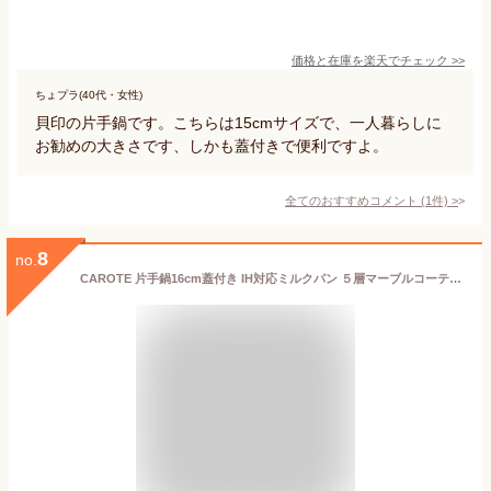
価格と在庫を
楽天
でチェック
>>
ちょプラ(40代・女性)
貝印の片手鍋です。こちらは15cmサイズで、一人暮らしに
お勧めの大きさです、しかも蓋付きで便利ですよ。
全てのおすすめコメント
(
1
件)
>
8
no.
CAROTE 片手鍋16cm蓋付き IH対応ミルクパン ５層マーブルコーティング くっつかなく手入れ簡単一人鍋 煮物 揚げ物 １年保証 EW(16cm)