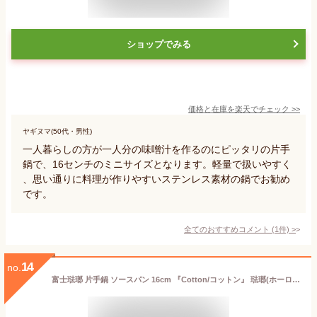
ショップでみる
価格と在庫を
楽天
でチェック
>>
ヤギヌマ(50代・男性)
一人暮らしの方が一人分の味噌汁を作るのにピッタリの片手
鍋で、16センチのミニサイズとなります。軽量で扱いやすく
、思い通りに料理が作りやすいステンレス素材の鍋でお勧め
です。
全てのおすすめコメント
(
1
件)
>
14
no.
富士琺瑯 片手鍋 ソースパン 16cm 『Cotton/コットン』 琺瑯(ホーロー)製の小さなかわいいコットンシリーズ片手鍋 出産祝いや就職祝,1人暮らしのプレゼント(ギフト)に IH対応 おしゃれ