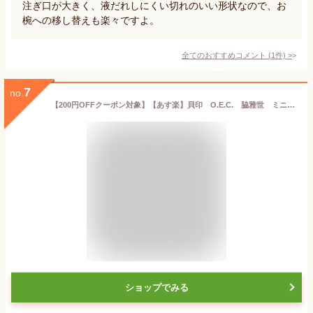
注ぎ口が大きく、液だれしにくい切れのいい形状なので、お
椀への移し替えも楽々ですよ。
全てのおすすめコメント
(
1
件)
>
7
no.
【200円OFFクーポン対象】【あす楽】貝印 O.E.C. 脇雅世 ミニマ 片手鍋15cm(ガラス蓋付) DY5207
ショップでみる