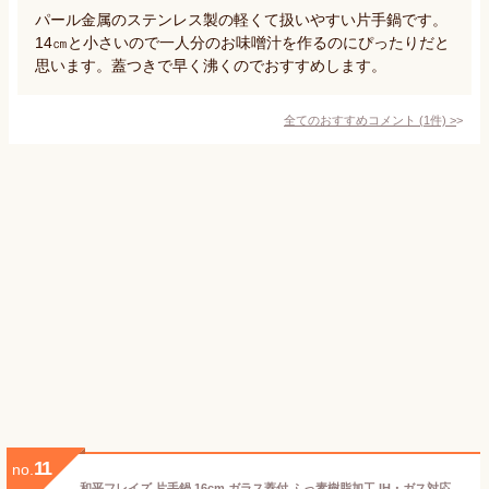
パール金属のステンレス製の軽くて扱いやすい片手鍋です。
14㎝と小さいので一人分のお味噌汁を作るのにぴったりだと
思います。蓋つきで早く沸くのでおすすめします。
全てのおすすめコメント
(
1
件)
>
11
no.
和平フレイズ 片手鍋 16cm ガラス蓋付 ふっ素樹脂加工 IH・ガス対応 べネス BR-4525