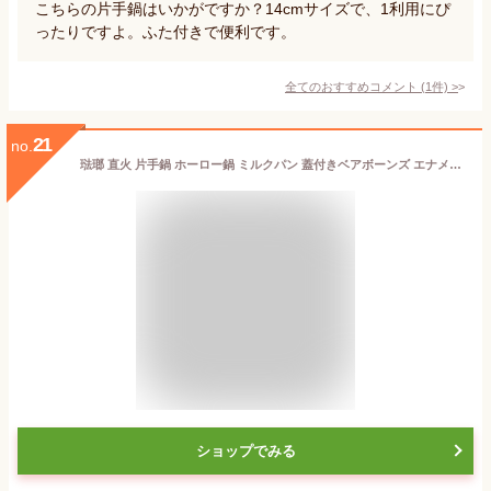
こちらの片手鍋はいかがですか？14cmサイズで、1利用にぴ
ったりですよ。ふた付きで便利です。
全てのおすすめコメント
(
1
件)
>
21
no.
琺瑯 直火 片手鍋 ホーロー鍋 ミルクパン 蓋付きベアボーンズ エナメル ソースパンBAREBONES ENAMEL SAUCEPAN【あす楽14時まで】小鍋 離乳食 おしゃれ キャンプ アウトドア 新生活 一人暮らし◇グランピング おすすめ ブランド ギフトプレゼント
ショップでみる