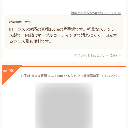
価格と在庫を
Amazon
でチェック
>>
chai(50代・女性)
IH、ガス火対応の直径16cmの片手鍋です。軽量なステンレ
ス製で、内部はマーブルコーティングで汚れにくく、自立す
るガラス蓋も便利です。
全てのおすすめコメント
(
1
件)
>
18
no.
片手鍋 ガス火専用 ミニ 14cm ひるもぐ フッ素樹脂加工 （ ミルクパン ソースパン 14センチ ガス火対応 片手なべ 小鍋 鍋 なべ お弁当作り アルミ鍋 アルミ製 小さい コンパクト ）