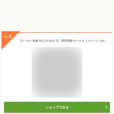
4
no.
【クーポン対象 9/12 10:59まで】 野田琺瑯 ポーチカ ミルクパン 12cm ガス火専用 琺瑯 ホーロー ノダホーロー POCHKA 鍋 片手鍋 日本製 PO-12M
ショップでみる