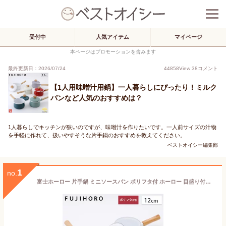
受付中
人気アイテム
マイページ
本ページはプロモーションを含みます
最終更新日：2026/07/24
44858
View
38
コメント
【1人用味噌汁用鍋】一人暮らしにぴったり！ミルク
パンなど人気のおすすめは？
1人暮らしでキッチンが狭いのですが、味噌汁を作りたいです。一人前サイズの汁物
を手軽に作れて、扱いやすそうな片手鍋のおすすめを教えてください。
ベストオイシー編集部
1
no.
富士ホーロー 片手鍋 ミニソースパン ポリフタ付 ホーロー 目盛り付き 12cm 0.8L ガス火 IH対応【 ホーロー鍋 ミルクパン フタ付き 琺瑯 調理器具 離乳食 小鍋 小型 キッチン用品 白色 赤色 ミニ 一人暮らし 鍋 】