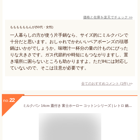
価格と在庫を
楽天
でチェック
>>
ももももももんが(50代・女性)
一人暮らしの方が使う片手鍋なら、サイズ的にミルクパンで
十分だと思います。おしゃれでかわいいベアボーンズの琺瑯
鍋はいかがでしょうか。味噌汁一杯分の量の汁ものにぴった
りな大きさです。ガス代節約や時短にもつながりますし、置
き場所に困らないところも助かりますよ。ただIHには対応し
ていないので、そこは注意が必要です。
全てのおすすめコメント
(
1
件)
>
22
no.
ミルクパン 14cm 蓋付き 富士ホーロー コットンシリーズ | レトロ 鍋 ミニ ih ホーロー IH対応 ホーロー鍋 片手鍋 ハニーウェア 小鍋 離乳食 直火 お鍋 プレゼント 小さい 1人用 おしゃれ お味噌汁 結婚祝い 引っ越し祝い キッチン用品 ギフト 琺瑯鍋 ほうろう 深鍋 なべ