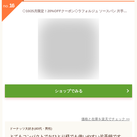
16
no.
◇10/25月限定！20%OFFクーポン◇ラフォルジュ ソースパン 片手鍋 14cm 蓋付きミルクパン ガラス蓋付 フタ コンパクト IH対応 ガス火 オーブン可 おしゃれ ステンレス フッ素コーティング くっつかない こびりつきにくい 金属ヘラ対応
ショップでみる
価格と在庫を
楽天
でチェック
>>
ドーナッツ大好き(40代・男性)
とてもコンパクトでおひとり様でも使いやすい片手鍋です。