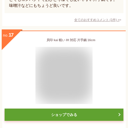
味噌汁などにもちょうど良いです。
全てのおすすめコメント
(
1
件)
>
17
no.
貝印 kai 軽い IH 対応 片手鍋 16cm
ショップでみる