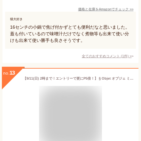
価格と在庫を
Amazon
でチェック
>>
猫大好き
16センチの小鍋で焦げ付かずとても便利だなと思いました。
蓋も付いているので味噌汁だけでなく煮物等も出来て使い分
けも出来て使い勝手も良さそうです。
全てのおすすめコメント
(
1
件)
>
13
no.
【9/11(日) 2時まで！エントリーで更にP5倍！】 § Objet オブジェ ミニ片手鍋 16cm OJ-32 宮崎製作所 （IH対応）【日本製 ソースパン 片手鍋 ステンレス みそ汁 スープ ゆで物 お弁当 夜食作り お惣菜 1人分 夜食 キッチン おしゃれ 人気 ギフト プレゼント】