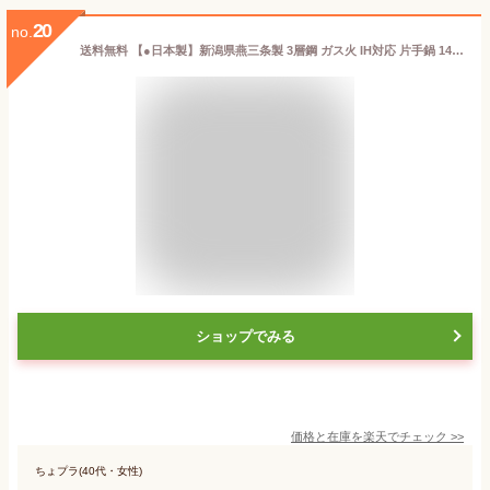
20
no.
送料無料 【●日本製】新潟県燕三条製 3層鋼 ガス火 IH対応 片手鍋 14cm 専用蓋付き ステンレス 外面・内面ミラー仕上げ コンフォール オール熱源対応 パール金属 【HB-1128】【CP】
ショップでみる
価格と在庫を
楽天
でチェック
>>
ちょプラ(40代・女性)