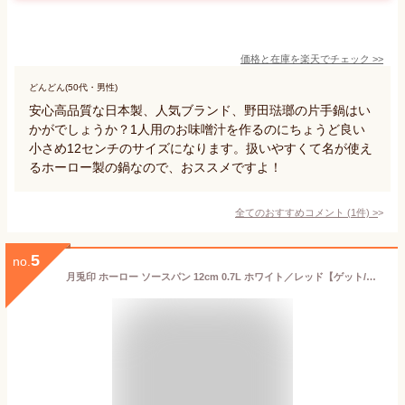
価格と在庫を
楽天
でチェック
>>
どんどん(50代・男性)
安心高品質な日本製、人気ブランド、野田琺瑯の片手鍋はい
かがでしょうか？1人用のお味噌汁を作るのにちょうど良い
小さめ12センチのサイズになります。扱いやすくて名が使え
るホーロー製の鍋なので、おススメですよ！
全てのおすすめコメント
(
1
件)
>
5
no.
月兎印 ホーロー ソースパン 12cm 0.7L ホワイト／レッド【ゲット/野田琺瑯/片手鍋/ホーロー鍋/琺瑯鍋/ほうろう/レトロ/ミニ/蓋付き/フタ付き/小鍋/小型/調理器具/離乳食/日本製/送料無料/あす楽】