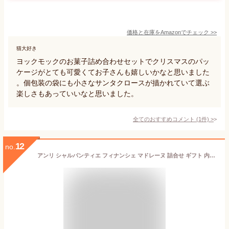
価格と在庫を
Amazon
でチェック
>>
猫大好き
ヨックモックのお菓子詰め合わせセットでクリスマスのパッ
ケージがとても可愛くてお子さんも嬉しいかなと思いました
。個包装の袋にも小さなサンタクロースが描かれていて選ぶ
楽しさもあっていいなと思いました。
全てのおすすめコメント
(
1
件)
>
12
no.
アンリ シャルパンティエ フィナンシェ マドレーヌ 詰合せ ギフト 内祝い 出産内祝い お返し 引き出物 (３２個)