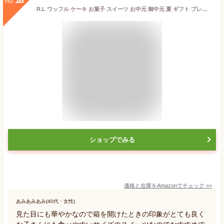
no.
R.L ワッフル ケーキ お菓子 スイーツ お中元 御中元 夏 ギフト プレゼント 手提げ袋付き 季節A 冷凍 10個
ショップでみる
価格と在庫を
Amazon
でチェック
>>
あみあみあみ(40代・女性)
見た目にも華やかなので箱を開けたときの印象がとても良く