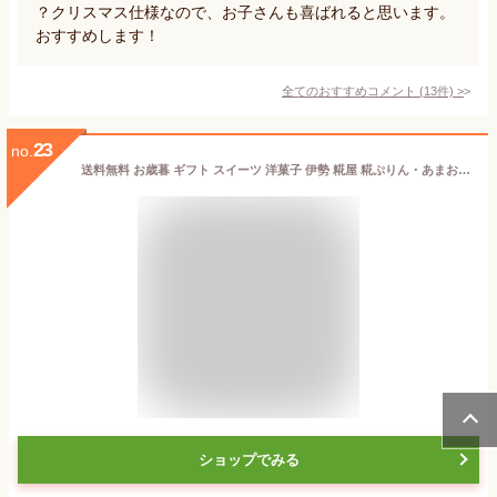
？クリスマス仕様なので、お子さんも喜ばれると思います。
おすすめします！
全てのおすすめコメント
(
13
件)
>
23
no.
送料無料 お歳暮 ギフト スイーツ 洋菓子 伊勢 糀屋 糀ぷりん・あまおう苺糀ぷりん 8個詰合わせ KAP8 153-69_4560167878684_69
ショップでみる