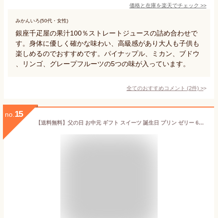
価格と在庫を
楽天
でチェック
>>
みかんいろ(50代・女性)
銀座千疋屋の果汁100％ストレートジュースの詰め合わせで
す。身体に優しく確かな味わい、高級感があり大人も子供も
楽しめるのでおすすめです。パイナップル、ミカン、ブドウ
、リンゴ、グレープフルーツの5つの味が入っています。
全てのおすすめコメント
(
2
件)
>
15
no.
【送料無料】父の日 お中元 ギフト スイーツ 誕生日 プリン ゼリー 6個セット ゴロっと果物たっぷりゼリー(冷蔵) 130g×6個 フルーツゼリー ギフト プリン 高級 なめらか お取り寄せ 誕生日 贈答 女性向けギフト ゼリーギフト スイーツギフト