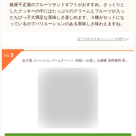
銀座千疋屋のフルーツサンドギフトがおすすめ。さっくりと
したクッキーの中にはたっぷりのクリームとフルーツが入っ
たちびっ子大満足な美味しさ楽しめます。３種がセットにな
っているのでバリエーションのある美味しさ味わえますね。
全てのおすすめコメント
(
19
件)
>
3
no.
あす楽 ユーハイム バームクーヘン 内祝い お返し お歳暮 送料無料 高級 スイーツ ギフト リーベスバウム お菓子 セット バウムクーヘン 詰め合わせ 出産内祝い 結婚内祝い 結婚祝い 出産祝い 香典返し 快気祝い 引越し 挨拶 お礼 LP-22【メーカー直送 代引不可】