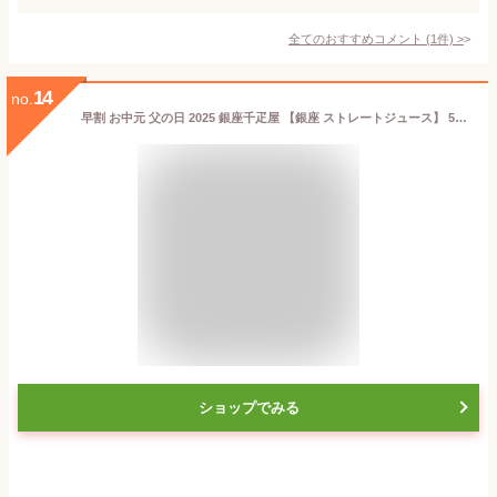
全てのおすすめコメント
(
1
件)
>
14
no.
早割 お中元 父の日 2025 銀座千疋屋 【銀座 ストレートジュース】 5種類 計10本 SK162 千疋屋 ジュース フルーツ 果物 ドリンク お取り寄せ 内祝い お祝い お供え セット 詰め合わせ プレゼント ギフト 贈り物 お返し 常温 送料無料 御中元
ショップでみる