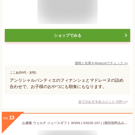
ショップでみる
価格と在庫を
Amazon
でチェック
>>
ここあ(50代・女性)
アンリシャルパンティエのフィナンシェとマドレーヌの詰め
合わせで、お子様のおやつにも朝食にもなります。
全てのおすすめコメント
(
1
件)
>
13
no.
お歳暮 ウェルチ ジュースギフト W30N (-K8236-107-) (個別送料込み価格) (t00)| お年賀 御歳暮 御年賀 出産内祝い 結婚内祝い 快気祝い フルーツジュース 人気