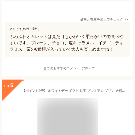
価格と在庫を
楽天
でチェック
>>
ともぞう(50代・女性)
ふわふわオムレットは見た目もかわいく柔らかいので食べや
すいです。プレーン、チョコ、塩キャラメル、イチゴ、ティ
ラミス、栗の6種類が入っていて大人も楽しめますね！
全てのおすすめコメント（2件）
5
no.
【ポイント2倍】 ホワイトデー ギフト 財宝 プレミアム プリン 送料無料 選べる6種 12個 (6個入×2箱) (スペシャル/抹茶/ショコラ/チーズ/紅はるか/きなこ)[おもてなし とろふわ とろとろ ふわとろ 人気 洋菓子 ランキング 1位 スイーツ]