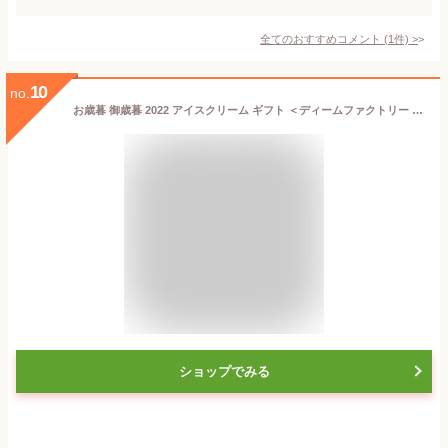
全てのおすすめコメント
(
1
件)
>
10
no.
お歳暮 御歳暮 2022 アイスクリーム ギフト ＜ディームファクトリー 十勝橋本牧場プレミアムソフト7個セット＞ 送料無料 贈答用 詰め合わせ お取り寄せ お歳暮ギフト 歳暮 お年賀 御年賀 年賀 人気 高級 上司 友人 親戚 家族 両親 同僚 内祝い お祝い お礼 粗品 プレゼント
ショップでみる