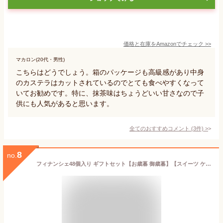
価格と在庫を
Amazon
でチェック
>>
マカロン(20代・男性)
こちらはどうでしょう。箱のパッケージも高級感があり中身
のカステラはカットされているのでとても食べやすくなって
いてお勧めです。特に、抹茶味はちょうどいい甘さなので子
供にも人気があると思います。
全てのおすすめコメント
(
3
件)
>
8
no.
フィナンシェ48個入り ギフトセット【お歳暮 御歳暮】【スイーツ ケーキ プレゼント お菓子 ギフト 洋菓子 早割 スィーツ】 【焼菓子 洋菓子 お菓子】【個包装 プレゼント】