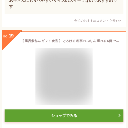
お子さんにも食べやすいサイズのスイーツなのでおすすめで
す
全てのおすすめコメント
(
4
件)
>
19
no.
【 風呂敷包み ギフト 食品 】 とろける 料亭の ぷりん 選べる 6個 セット スイーツ プリン 送料無料 6種 6個入 (なめらか 抹茶 ほうじ茶 珈琲 昭和 シン黒胡麻 ) 幻の卵 誕生日プレゼント 御中元 母の日 お取り寄せ プレゼント 詰め合わせ 内祝
ショップでみる