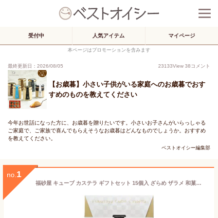
受付中
人気アイテム
マイページ
本ページはプロモーションを含みます
最終更新日：2026/08/05
23133
View
38
コメント
【お歳暮】小さい子供がいる家庭へのお歳暮でおす
すめのものを教えてください
今年お世話になった方に、お歳暮を贈りたいです。小さいお子さんがいらっしゃる
ご家庭で、ご家族で喜んでもらえそうなお歳暮はどんなものでしょうか。おすすめ
を教えてください。
ベストオイシー編集部
1
no.
福砂屋 キューブ カステラ ギフトセット 15個入 ざらめ ザラメ 和菓子 お菓子 スイーツ 長崎 ご当地スイーツ お取り寄せスイーツ 個包装 おしゃれ 有名 ギフト プチギフト 贈り物 内祝い プレゼント 手土産 内祝