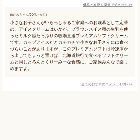
価格と在庫を
楽天
でチェック
>>
めがねちゃん(50代・女性)
小さなお子さんがいらっしゃるご家庭へのお歳暮として定番
の、アイスクリームはいかが。ブラウンスイス種の生乳を使
ったミルク感たっぷりの牧場直送プレミアムソフトクリーム
です。カップアイスだとカチカチで小さなお子さんには食べ
づらいことがありますが、このプレミアムソフトは冷凍庫か
ら出してちょっと置けば、北海道旅行で食べるソフトクリー
ムと同じとろんとくりーみーな食感に。ご家族みんなで楽し
めますよ。
全てのおすすめコメント
(
1
件)
>