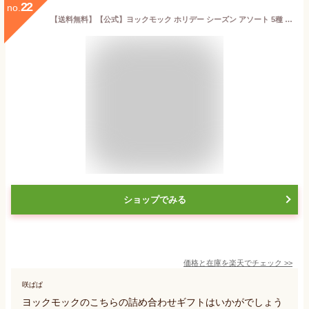
22
no.
【送料無料】【公式】ヨックモック ホリデー シーズン アソート 5種 46個入りお歳暮 クリスマス ホリデー 帰省 クリスマス缶 年末年始 東京 シガール お菓子 個包装 贈り物 クッキー クッキー缶 内祝い 詰め合わせ ギフト お供え お供え 手土産 焼き菓子 洋菓子
ショップでみる
価格と在庫を
楽天
でチェック
>>
咲ぱぱ
ヨックモックのこちらの詰め合わせギフトはいかがでしょう