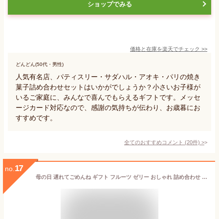
ショップでみる
価格と在庫を
楽天
でチェック
>>
どんどん(50代・男性)
人気有名店、パティスリー・サダハル・アオキ・パリの焼き
菓子詰め合わせセットはいかがでしょうか？小さいお子様が
いるご家庭に、みんなで喜んでもらえるギフトです。メッセ
ージカード対応なので、感謝の気持ちが伝わり、お歳暮にお
すすめです。
全てのおすすめコメント
(
20
件)
>
17
no.
母の日 遅れてごめんね ギフト フルーツ ゼリー おしゃれ 詰め合わせ 人気 送料無料 フルーツミックスコンポート140g×6本セット のし対応可 オシャレ スイーツ ランキング 定番 手土産 お菓子 6個 保存食 非常食 女性 男性