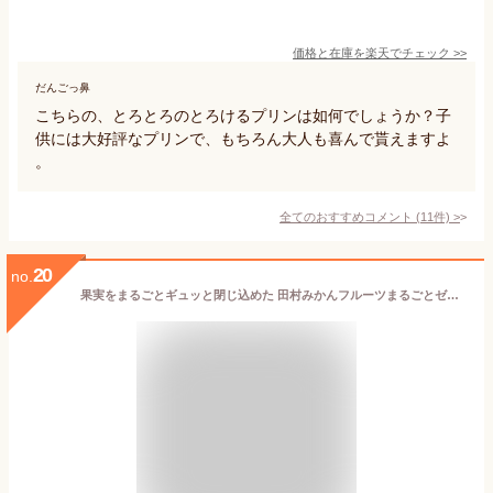
価格と在庫を
楽天
でチェック
>>
だんごっ鼻
こちらの、とろとろのとろけるプリンは如何でしょうか？子
供には大好評なプリンで、もちろん大人も喜んで貰えますよ
。
全てのおすすめコメント
(
11
件)
>
20
no.
果実をまるごとギュッと閉じ込めた 田村みかんフルーツまるごとゼリー12個セット 和歌山県