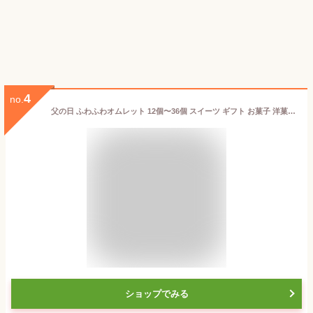
4
no.
父の日 ふわふわオムレット 12個〜36個 スイーツ ギフト お菓子 洋菓子 お取り寄せ 詰め合わせ お試しセット プレゼント ランキング 1位 贈り物 贈答 お祝い 誕生日 手土産 個包装 冷凍 生クリーム チョコ いちご ティラミス 大容量 送料無料 人気 可愛い ご褒美 女子会
ショップでみる