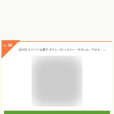
16
no.
父の日 スイーツ お菓子 ギフト パティスリー・サダハル・アオキ・パリ コフレ アソーティモン ドゥ ビスキュイ プティ（包装不可 メッセージカード別添）/ 内祝い クッキー缶 詰め合わせ サダハルアオキ オシャレ 結婚祝い 出産祝い JGS お返し 父の日ギフト