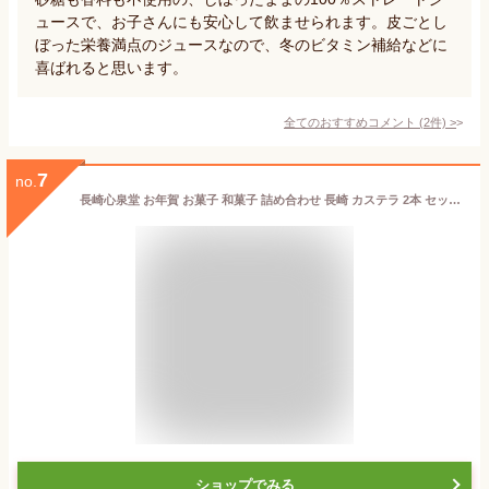
ュースで、お子さんにも安心して飲ませられます。皮ごとし
ぼった栄養満点のジュースなので、冬のビタミン補給などに
喜ばれると思います。
全てのおすすめコメント
(
2
件)
>
7
no.
長崎心泉堂 お年賀 お菓子 和菓子 詰め合わせ 長崎 カステラ 2本 セット ［ 御年賀 年賀 お歳暮 冬ギフト 贈り物 高級 スイーツ ］あけぼの A01 WGTP
ショップでみる