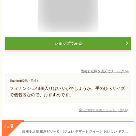
ショップでみる
価格と在庫を
楽天
でチェック
>>
Toshimi(60代・男性)
フィナンシェ48個入りはいかがでしょうか。手のひらサイズ
で個包装なので、おすすめです。
全てのおすすめコメント
(
1
件)
>
9
no.
銀座千疋屋 銀座ゼリーＣ 【ジュレ デザート スイーツ おいしい ギフト プレゼント 贈り物 お祝い 内祝い 高級 出産 結婚 詰め合わせ セット お中元 お歳暮 5000】