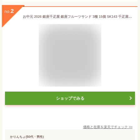
2
no.
お中元 2026 銀座千疋屋 銀座フルーツサンド 3種 15個 SK143 千疋屋 フルーツサンド クッキー サブレ 焼き菓子 洋菓子 お菓子 贈答品 スイーツ フルーツ ギフト 詰め合わせ 常温 日持ち 個包装 おしゃれ 内祝い お祝い 送料無料 お供え 夏ギフト 御中元
ショップでみる
価格と在庫を
楽天
でチェック
>>
かりんちょ(50代・男性)