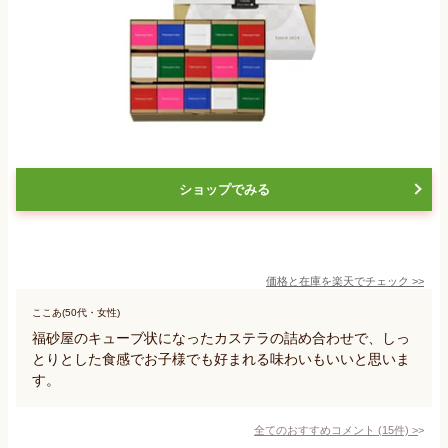
ショップでみる
価格と在庫を
楽天
でチェック
>>
ここあ(50代・女性)
福砂屋のキューブ状になったカステラの詰め合わせで、しっ
とりとした食感でお子様でも好まれる味わいもいいと思いま
す。
全てのおすすめコメント
(
15
件)
>