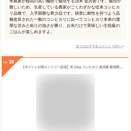
米農家が標高の高い棚田で栽培する頂米 金兵衛です。栽培が
難しいため、生産している農家がごくわずかな従来コシヒカ
リ品種で、入手困難な希少品です。病害に耐性を持つよう品
種改良された一般のコシヒカリに比べてコシヒカリ本来の濃
厚な甘みと粘りの強さが勝り、お米だけで美味しい主役級の
ごはんが楽しめますよ。
全てのおすすめコメント
(
1
件)
>
18
no.
【ポイント10倍エントリー必須】米 10kg コシヒカリ 魚沼産 新潟県産 2024年産 令和6年産 送料無料 お米 白米 精米 こしひかり 5kg×2袋 10キロ 単一原料米 安くて美味しい 生活 両親 出産 贈り物 ギフト 香典 お返し おくさま印 米 特A