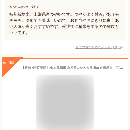
ももたん(60代・女性)
特別栽培米、山形県産つや姫です。つやがよく甘みがありモ
チモチ。冷めても美味しいので、お弁当やおにぎりに良くあ
い人気が高くおすすめです。受注後に精米をするので鮮度も
いいです。
全てのおすすめコメント
(
1
件)
>
14
no.
【新米 令和7年産】極上 魚沼米 魚沼産コシヒカリ 5kg 化粧箱入 ギフト プレゼント 魚沼産 米 お米 白米 5キロ こしひかり 魚沼コシヒカリ 一等米 高級米 特Aランク ブランド米 お祝い 内祝い 結婚 出産 入学 お歳暮 お年賀 新潟 細山商店