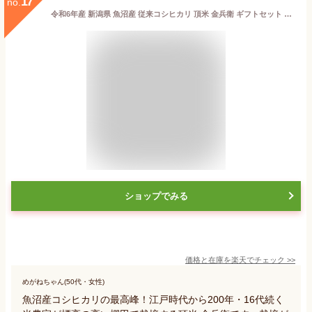
17
no.
令和6年産 新潟県 魚沼産 従来コシヒカリ 頂米 金兵衛 ギフトセット 4kg（2kg×2袋）白米 精米特別栽培米 棚田米 十日町市 希少 減農薬 米 お米 ご飯 ブランド米 産直 銘柄米 お取り寄せ プレゼント 御礼 お礼 引越し 挨拶 内祝 熨斗 のし メッセージカード
ショップでみる
価格と在庫を
楽天
でチェック
>>
めがねちゃん(50代・女性)
魚沼産コシヒカリの最高峰！江戸時代から200年・16代続く