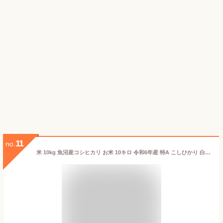
11
no.
米 10kg 魚沼産コシヒカリ お米 10キロ 令和6年産 特A こしひかり 白米 産直 精米 5kgx2袋 送料無料 (沖縄のぞく)