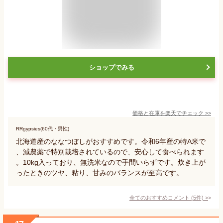
ショップでみる
価格と在庫を
楽天
でチェック
>>
RRgypsies(60代・男性)
北海道産のななつぼしがおすすめです。令和6年産の特A米で
、減農薬で特別栽培されているので、安心して食べられます
。10kg入っており、無洗米なので手間いらずです。炊き上が
ったときのツヤ、粘り、甘みのバランスが至高です。
全てのおすすめコメント
(
5
件)
>