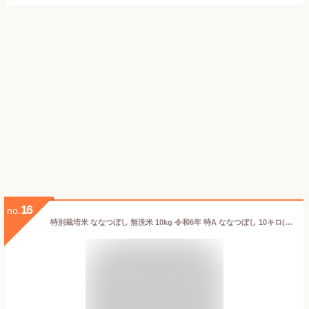
16
no.
特別栽培米 ななつぼし 無洗米 10kg 令和6年 特A ななつぼし 10キロ(5kg×2袋) 北海道 米 無洗米 10kg 北海道 きなうすファーム 農家直送 お米 令和6年産 新米 北海道産米 2024年産【送料無料】