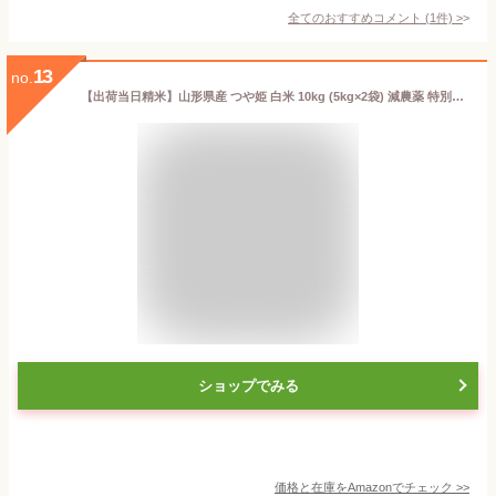
全てのおすすめコメント
(
1
件)
>
13
no.
【出荷当日精米】山形県産 つや姫 白米 10kg (5kg×2袋) 減農薬 特別栽培米 令和6年産
ショップでみる
価格と在庫を
Amazon
でチェック
>>