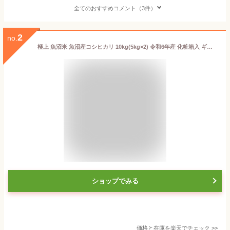
全てのおすすめコメント（3件）
2
no.
極上 魚沼米 魚沼産コシヒカリ 10kg(5kg×2) 令和6年産 化粧箱入 ギフト プレゼント 魚沼産 米 お米 白米 10キロ こしひかり 一等米 特Aランク 高級米 ブランド米 お礼 お祝い 内祝い 結婚 出産 入学 卒業 新潟 細山商店
ショップでみる
価格と在庫を
楽天
でチェック
>>