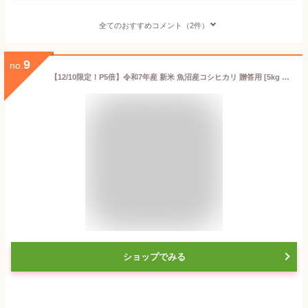
全てのおすすめコメント（2件）
9
no.
【12/10限定！P5倍】令和7年産 新米 魚沼産コシヒカリ 贈答用 [5kg ×1袋 化粧箱入り 赤箱 白箱]「雪椿」新潟県産 魚沼産 ブランド米 ミシュラン店御用達 最高級米 特別栽培米 お返し 内祝い お中元 お米 結婚内祝い 還暦祝い 米寿祝い 送料無料 熨斗対応 ランキング
ショップでみる