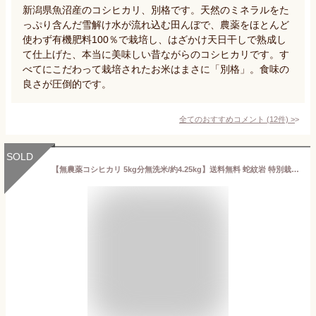
新潟県魚沼産のコシヒカリ、別格です。天然のミネラルをた
っぷり含んだ雪解け水が流れ込む田んぼで、農薬をほとんど
使わず有機肥料100％で栽培し、はざかけ天日干しで熟成し
て仕上げた、本当に美味しい昔ながらのコシヒカリです。す
べてにこだわって栽培されたお米はまさに「別格」。食味の
良さが圧倒的です。
全てのおすすめコメント
(
12
件)
>
SOLD
【無農薬コシヒカリ 5kg分無洗米/約4.25kg】送料無料 蛇紋岩 特別栽培米 八木川米ケミフリ 2024 令和6年産 令和六年産 新米 こしひかり オーガニック 質 有機 肥料のみの お米 天日干し に近い乾燥 有機JAS 以上の拘り 低温保存 5キロ