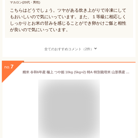
マカロン(20代・男性)
こちらはどうでしょう。ツヤがある炊き上がりで冷凍にして
もおいしいので気にいっています。また、１等級に相応しく
しっかりとお米の甘みを感じることができ卵かけご飯と相性
が良いので気にいっています。
全てのおすすめコメント（2件）
7
no.
精米 令和6年産 極上 つや姫 10kg (5kg×2) 特A 特別栽培米 山形県産 精米 白米 産地直送 受注精米 卵かけご飯 ライス ご飯 丼 おにぎり ご飯のお供 米 炊き込みご飯 東北 炊飯 冷めても おいしい 艶 食味ランキング特A