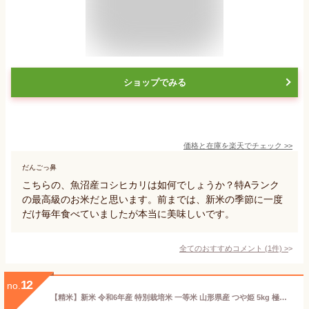
ショップでみる
価格と在庫を
楽天
でチェック
>>
だんごっ鼻
こちらの、魚沼産コシヒカリは如何でしょうか？特Aランク
の最高級のお米だと思います。前までは、新米の季節に一度
だけ毎年食べていましたが本当に美味しいです。
全てのおすすめコメント
(
1
件)
>
12
no.
【精米】新米 令和6年産 特別栽培米 一等米 山形県産 つや姫 5kg 極上 最高級 ミシュラン店御用達 農薬未使用(除草剤1回)