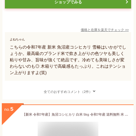
ショップでみる
価格と在庫を
楽天
でチェック
>>
よねちゃん
こちらの令和7年産 新米 魚沼産コシヒカリ 雪椿はいかがでし
ょうか。最高級のブランド米で炊き上がりの色ツヤも美しく
粘りや甘み、旨味が強くて絶品です。冷めても美味しさが変
わらないのも◎ 木箱りで高級感もたっぷり。これはテンショ
ン上がりますよ(笑)
全てのおすすめコメント（2件）
5
no.
【新米 令和7年産】魚沼コシヒカリ 白米 5kg 令和7年産 送料無料 米 お米 5kg 5キロ 魚沼産コシヒカリ 魚沼産 こしひかり 一等米 特Aランク 高級米 ブランド米 契約栽培 ギフト プレゼント 贈り物 贈答 お礼 内祝い お返し お見舞い 結婚 出産 入学 卒業 新潟 細山商店