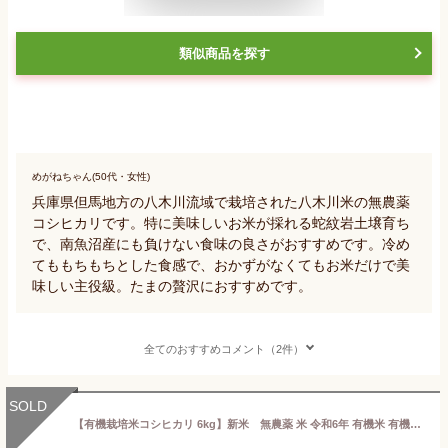
類似商品を探す
めがねちゃん(50代・女性)
兵庫県但馬地方の八木川流域で栽培された八木川米の無農薬
コシヒカリです。特に美味しいお米が採れる蛇紋岩土壌育ち
で、南魚沼産にも負けない食味の良さがおすすめです。冷め
てももちもちとした食感で、おかずがなくてもお米だけで美
味しい主役級。たまの贅沢におすすめです。
全てのおすすめコメント（2件）
SOLD
【有機栽培米コシヒカリ 6kg】新米 無農薬 米 令和6年 有機米 有機栽培 オーガニック マクロビ 山形県産 送料無料 お米 米 ギフト 白米 玄米 ブランド米 6キロ 贈答 お歳暮 御歳暮 高級米