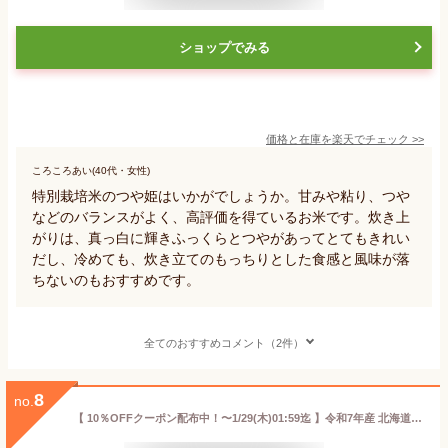
ショップでみる
価格と在庫を
楽天
でチェック
>>
ころころあい(40代・女性)
特別栽培米のつや姫はいかがでしょうか。甘みや粘り、つや
などのバランスがよく、高評価を得ているお米です。炊き上
がりは、真っ白に輝きふっくらとつやがあってとてもきれい
だし、冷めても、炊き立てのもっちりとした食感と風味が落
ちないのもおすすめです。
全てのおすすめコメント（2件）
8
no.
【 10％OFFクーポン配布中！〜1/29(木)01:59迄 】令和7年産 北海道産 ゆめぴりか 10kg (5kg×2袋セット)＜白米＞ 【送料無料】【北海道米 送料込み 米 お米 真空パック選択可】