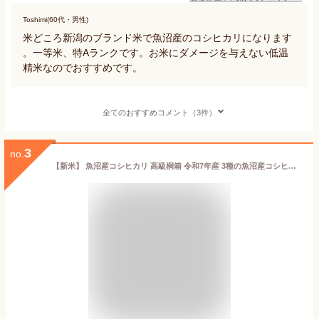
Toshimi(60代・男性)
米どころ新潟のブランド米で魚沼産のコシヒカリになります
。一等米、特Aランクです。お米にダメージを与えない低温
精米なのでおすすめです。
全てのおすすめコメント（3件）
3
no.
【新米】 魚沼産コシヒカリ 高級桐箱 令和7年産 3種の魚沼産コシヒカリ おこめギフト お米ギフト 魚沼産こしひかり 香典返し お米 贈り物 のし対応 こしひかり 魚沼産 コシヒカリ ギフト 新潟県産コシヒカリ 新潟こしひかり プレゼント お祝い 内祝い 出産内祝い 送料無料