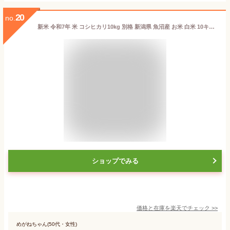
20
no.
新米 令和7年 米 コシヒカリ10kg 別格 新潟県 魚沼産 お米 白米 10キロ 令和7年産 魚沼産コシヒカリ 新潟県産コシヒカリ こしひかり 有機室肥料栽培 農薬節減 天日干し 魚沼 新潟県魚沼産 棚田米 精米 おこめ ギフト プレゼント 内祝い 贈り物
ショップでみる
価格と在庫を
楽天
でチェック
>>
めがねちゃん(50代・女性)