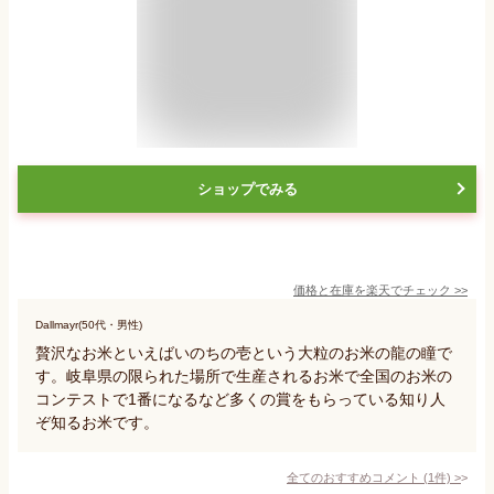
ショップでみる
価格と在庫を
楽天
でチェック
>>
Dallmayr(50代・男性)
贅沢なお米といえばいのちの壱という大粒のお米の龍の瞳で
す。岐阜県の限られた場所で生産されるお米で全国のお米の
コンテストで1番になるなど多くの賞をもらっている知り人
ぞ知るお米です。
全てのおすすめコメント
(
1
件)
>