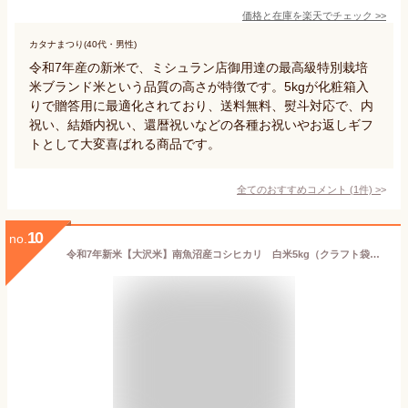
価格と在庫を
楽天
でチェック
>>
カタナまつり(40代・男性)
令和7年産の新米で、ミシュラン店御用達の最高級特別栽培
米ブランド米という品質の高さが特徴です。5kgが化粧箱入
りで贈答用に最適化されており、送料無料、熨斗対応で、内
祝い、結婚内祝い、還暦祝いなどの各種お祝いやお返しギフ
トとして大変喜ばれる商品です。
全てのおすすめコメント
(
1
件)
>
10
no.
令和7年新米【大沢米】南魚沼産コシヒカリ 白米5kg（クラフト袋）伝説の極上米と呼ばれた幻の米／新潟県産南魚沼産コシヒカリ旧しおざわ大沢地区のお米／送料無料