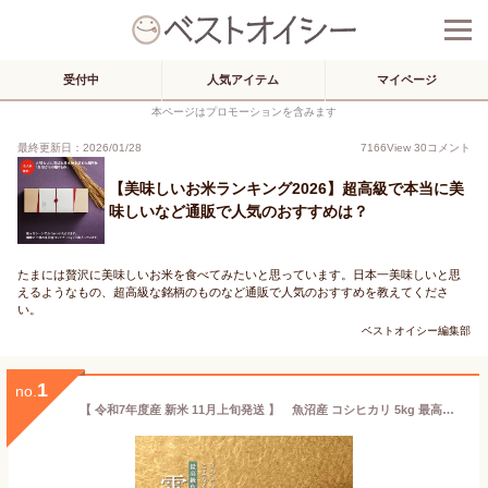
受付中
人気アイテム
マイページ
本ページはプロモーションを含みます
最終更新日：2026/01/28
7166
View
30
コメント
【美味しいお米ランキング2026】超高級で本当に美
味しいなど通販で人気のおすすめは？
たまには贅沢に美味しいお米を食べてみたいと思っています。日本一美味しいと思
えるようなもの、超高級な銘柄のものなど通販で人気のおすすめを教えてくださ
い。
ベストオイシー編集部
1
no.
【 令和7年度産 新米 11月上旬発送 】 魚沼産 コシヒカリ 5kg 最高級 最高金賞 金賞受賞 【 雪椿 】「 ブランド米 ミシュラン店御用達 贈答用 新潟県産 令和4年産 最高級米 特別栽培米 お米 ギフト 内祝い お歳暮 結婚内祝い 御誕生日 御祝 送料無料 のし 希少米 」