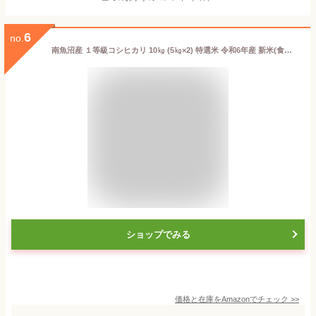
6
no.
南魚沼産 １等級コシヒカリ 10㎏ (5㎏×2) 特選米 令和6年産 新米(食味分析80点以上）自社精米 新潟県魚沼産 コシヒカリ 新潟 白米 10㎏ 低温倉庫管理米 生産者限定
ショップでみる
価格と在庫を
Amazon
でチェック
>>