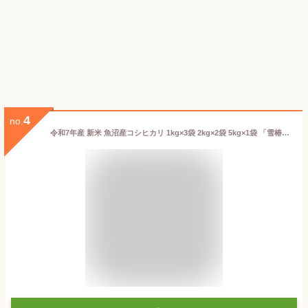
4
no.
令和7年産 新米 魚沼産コシヒカリ 1kg×3袋 2kg×2袋 5kg×1袋 「雪椿」 贈答用 【木箱入り】 ギフト 最高級 米 新潟 お米 魚沼 コシヒカリ 魚沼産 特別栽培米 白米 内祝い ブランド米 魚沼コシヒカリ 魚沼産こしひかり 新潟県産コシヒカリ 熨斗対応 送料無料 ミシュラン