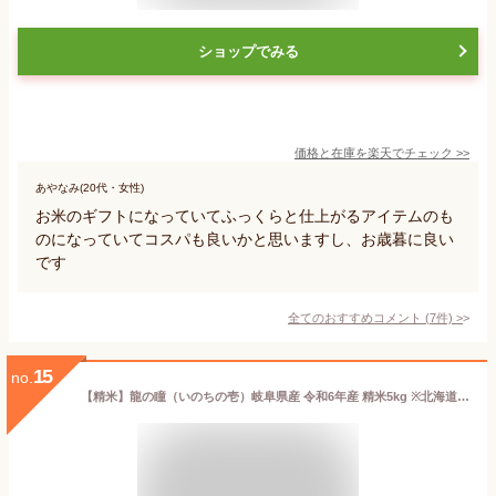
ショップでみる
価格と在庫を
楽天
でチェック
>>
あやなみ(20代・女性)
お米のギフトになっていてふっくらと仕上がるアイテムのも
のになっていてコスパも良いかと思いますし、お歳暮に良い
です
全てのおすすめコメント
(
7
件)
>
15
no.
【精米】龍の瞳（いのちの壱）岐阜県産 令和6年産 精米5kg ※北海道・九州400円・沖縄1,800円割増