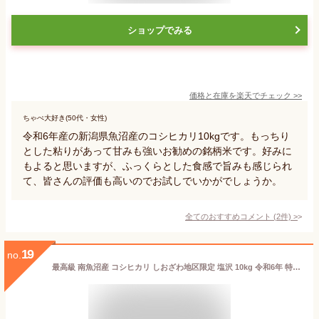
ショップでみる
価格と在庫を
楽天
でチェック
>>
ちゃぺ大好き(50代・女性)
令和6年産の新潟県魚沼産のコシヒカリ10kgです。もっちり
とした粘りがあって甘みも強いお勧めの銘柄米です。好みに
もよると思いますが、ふっくらとした食感で旨みも感じられ
て、皆さんの評価も高いのでお試しでいかがでしょうか。
全てのおすすめコメント
(
2
件)
>
19
no.
最高級 南魚沼産 コシヒカリ しおざわ地区限定 塩沢 10kg 令和6年 特A米 一宮精米 5kg×2 米 お米 こしひかり 新潟県 魚沼産 【送料無料】【39ショップ対応】【沖縄県・離島送料必要】