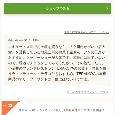
ショップでみる
価格と在庫を
Amazon
でチェック
>>
めがねちゃん(50代・女性)
エキュート立川でお土産を買うなら、「立川わが街いい店大
賞」を受賞している地元立川のお菓子屋さん、アンの工房が
おすすめ。クッキーシューが人気です。通販には出ていない
ので、現地でチェックしてみてください。その他だったら、
小金井のフレンチレストランTERAKOYAのお菓子・惣菜を扱
うラ・ブティック・テラコヤもおすすめ。TERAKOYAの看板
商品のオリーブ・サンドは、他にはない味ですよ。
全てのおすすめコメント
(
2
件)
>
12
no.
東京カンパネラ ショコラ (10個入り) 個包装 東京土産 手土産 御菓子 人気 御菓子 個包装 ラングドシャ お土産 カンパネラ 東京お土産 東京カンパネラ 退職 お菓子 ギフト 贈り物 クリスマス