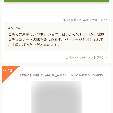
価格と在庫を
Amazon
でチェック
>>
よねちゃん
こちらの東京カンパネラ ショコラはいかがでしょうか。濃厚
なチョコレートの味を楽しめます。パッケージもおしゃれで
お土産にぴったりだと思います。
全てのおすすめコメント
(
1
件)
>
10
no.
【送料込】※着日指定不可※◯●生クリーム仕込みのスコーン5種15個 真冬のスペシャルセット●◯（北海道・九州・沖縄・離島については別途送料が加算されます）