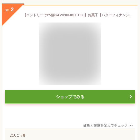
2
no.
【エントリーでP5倍8/4 20:00-8/11 1:59】お菓子【バターフィナンシェ4個入】個包装 スイーツ ギフト フィナンシェ 焼き菓子 洋菓子 内祝い お祝い 出産祝い お礼 可愛い 職場 退職 菓子折り ご挨拶 東京 お土産 プレゼント バターバトラー お中元 夏ギフト 暑中見舞い
ショップでみる
価格と在庫を
楽天
でチェック
>>
だんごっ鼻