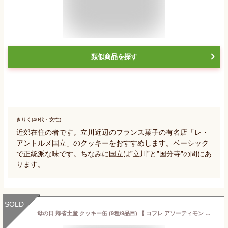
類似商品を探す
きりく(40代・女性)
近郊在住の者です。立川近辺のフランス菓子の有名店「レ・
アントルメ国立」のクッキーをおすすめします。ベーシック
で正統派な味です。ちなみに国立は”立川”と”国分寺”の間にあ
ります。
SOLD
母の日 帰省土産 クッキー缶 (9種/9品目) 【 コフレ アソーティモン ドゥ ビスキュイ ドゥミ 100g 】公式 サダハルアオキ クッキー 缶 ギフト おしゃれ かわいい 人気 焼菓子 洋菓子 有名 プレゼント 詰め合わせ sadaharuaoki スイーツ