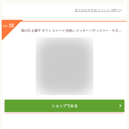
全てのおすすめコメント
(
3
件)
>
13
no.
母の日 お菓子 ギフト スイーツ 内祝い クッキー パティスリー・サダハル・アオキ・パリ コフレ アソーティモン ドゥ ビスキュイ ドゥミ（包装不可、メッセージカード別添）/ 可愛い サダハルアオキ 写真 メッセージカード オシャレ gws お返し 入学内祝い 母の日ギフト2026
ショップでみる