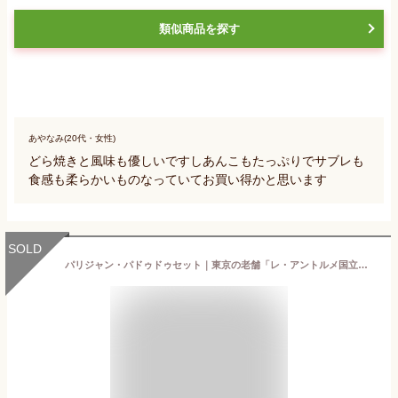
類似商品を探す
あやなみ(20代・女性)
どら焼きと風味も優しいですしあんこもたっぷりでサブレも
食感も柔らかいものなっていてお買い得かと思います
SOLD
パリジャン・パドゥドゥセット｜東京の老舗「レ・アントルメ国立」人気のクッキーお取り寄せ おしゃれ 上品 美味しい 詰め合わせ アソート おすすめ ギフト 手土産 お返し 誕生日 芸能人 バニラ アーモンド お見舞い 退職 直送 産直 退職 昇進 送料無料 結婚