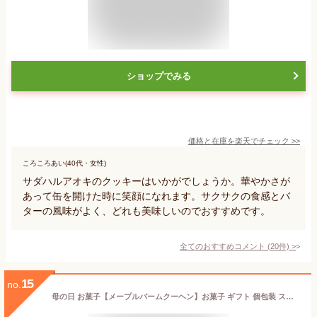
ショップでみる
価格と在庫を
楽天
でチェック
>>
ころころあい(40代・女性)
サダハルアオキのクッキーはいかがでしょうか。華やかさが
あって缶を開けた時に笑顔になれます。サクサクの食感とバ
ターの風味がよく、どれも美味しいのでおすすめです。
全てのおすすめコメント
(
20
件)
>
15
no.
母の日 お菓子【メープルバームクーヘン】お菓子 ギフト 個包装 スイーツ バウムクーヘン プレゼント 焼き菓子 洋菓子 内祝い お祝い 出産祝い 結婚内祝い お礼 可愛い おしゃれ 職場 退職 菓子折り ご挨拶 東京 お土産 手土産 人気 おすすめ おかし ザ・メープルマニア