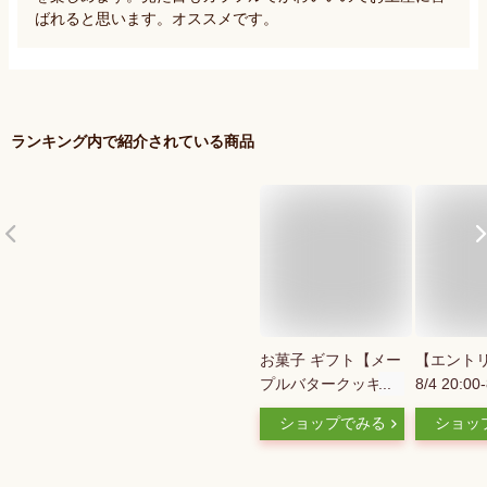
ばれると思います。オススメです。
ランキング内で紹介されている商品
お菓子 ギフト【メー
【エントリ
プルバタークッキー
8/4 20:00
32枚入】 個包装 ス
1:59】
ショップでみる
ショッ
イーツ ギフト クッ
ーフィナ
キー プレゼント 焼
入】個包装
き菓子 洋菓子 内祝
ギフト フ