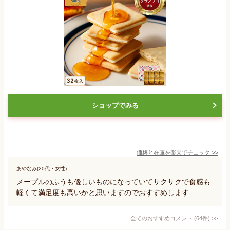
ショップでみる
価格と在庫を
楽天
でチェック
>>
あやなみ(20代・女性)
メープルのふうも優しいものになっていてサクサクで食感も
軽くて満足度も高いかと思いますのでおすすめします
全てのおすすめコメント
(
64
件)
>