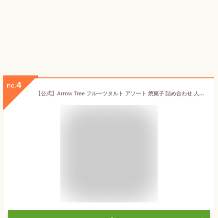
4
no.
【公式】Arrow Tree フルーツタルト アソート 焼菓子 詰め合わせ 人気 お菓子 スイーツ ギフト 個包装 プレゼント お返し 内祝い 高級 手土産 洋菓子 大きめ Lサイズ 9種類 25個入り