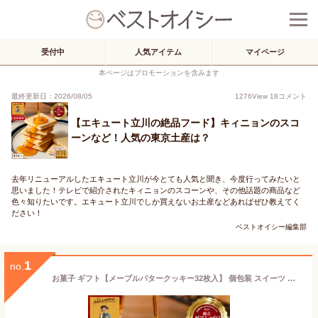
受付中
人気アイテム
マイページ
本ページはプロモーションを含みます
最終更新日：2026/08/05
1276
View
18
コメント
【エキュート立川の絶品フード】キィニョンのスコ
ーンなど！人気の東京土産は？
去年リニューアルしたエキュート立川が今とても人気と聞き、今度行ってみたいと
思いました！テレビで紹介されたキィニョンのスコーンや、その他話題の商品など
色々知りたいです。エキュート立川でしか買えないお土産などあればぜひ教えてく
ださい！
ベストオイシー編集部
1
no.
お菓子 ギフト【メープルバタークッキー32枚入】 個包装 スイーツ ギフト クッキー プレゼント 焼き菓子 洋菓子 内祝い お祝い 出産祝い 結婚内祝い お礼 可愛い おしゃれ 退職 ザ・メープルマニア 夏ギフト 暑中見舞い