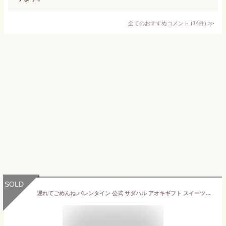
全てのおすすめコメント
(
14
件)
>
SOLD
遅れてごめんね バレンタイン 公式 サダハル アオキギフト スイーツ【200円OFFクーポン◆LINE登録で】マカロン 10P バレンタイン パッケージ お菓子 焼き菓子 手提げ袋付き プレゼント おすすめ 高級 かわいい 贈り物 洋菓子 バレンタインデー Valentine's Day