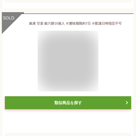
SOLD
銀座 甘楽 銀六餅15個入 ※賞味期限約7日 ※配達日時指定不可
類似商品を探す