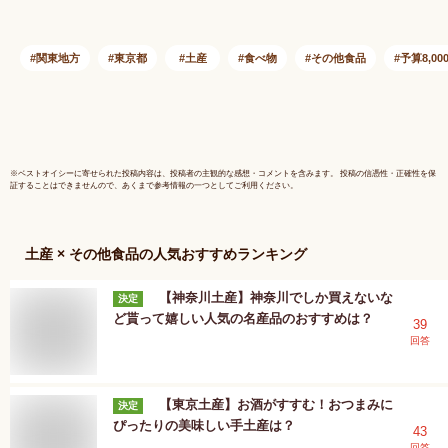
い お祝い 出産祝い
焼き菓子 
結婚内祝い お礼 可
祝い お祝
愛い おしゃれ 退職
い お礼 
関東地方
東京都
土産
食べ物
その他食品
予算8,0
ザ・メープルマニア
退職 菓子
夏ギフト 暑中見舞い
拶 東京 
ゼント バ
ー お中元
暑中見舞
※
ベストオイシー
に寄せられた投稿内容は、投稿者の主観的な感想・コメントを含みます。 投稿の信憑性・正確性を保
証することはできませんので、あくまで参考情報の一つとしてご利用ください。
土産 × その他食品
の人気おすすめランキング
【神奈川土産】神奈川でしか買えないな
決定
ど貰って嬉しい人気の名産品のおすすめは？
39
回答
【東京土産】お酒がすすむ！おつまみに
決定
ぴったりの美味しい手土産は？
43
回答