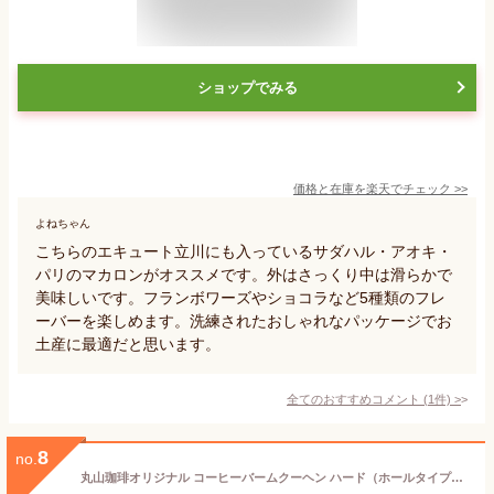
ショップでみる
価格と在庫を
楽天
でチェック
>>
よねちゃん
こちらのエキュート立川にも入っているサダハル・アオキ・
パリのマカロンがオススメです。外はさっくり中は滑らかで
美味しいです。フランボワーズやショコラなど5種類のフレ
ーバーを楽しめます。洗練されたおしゃれなパッケージでお
土産に最適だと思います。
全てのおすすめコメント
(
1
件)
>
8
no.
丸山珈琲オリジナル コーヒーバームクーヘン ハード（ホールタイプ） 丸山珈琲 クリスマス 洋菓子 バームクーヘン スイーツ