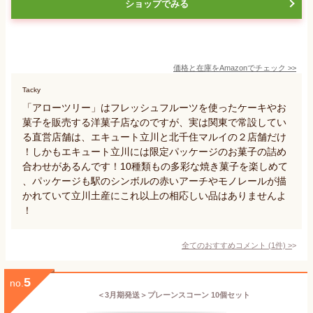
ショップでみる
価格と在庫を
Amazon
でチェック
>>
Tacky
「アローツリー」はフレッシュフルーツを使ったケーキやお
菓子を販売する洋菓子店なのですが、実は関東で常設してい
る直営店舗は、エキュート立川と北千住マルイの２店舗だけ
！しかもエキュート立川には限定パッケージのお菓子の詰め
合わせがあるんです！10種類もの多彩な焼き菓子を楽しめて
、パッケージも駅のシンボルの赤いアーチやモノレールが描
かれていて立川土産にこれ以上の相応しい品はありませんよ
！
全てのおすすめコメント
(
1
件)
>
5
no.
＜3月期発送＞プレーンスコーン 10個セット