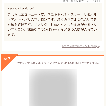
価格と在庫を
楽天
でチェック
>>
くまたんさん(50代・女性)
こちらはエコキュート立川内にあるパティスリー サダハル
・アオキ・パリのマカロンです。淡くカラフルな色合いでみ
ためも綺麗です。サクサク、しゅわっとした食感がたまらな
いマカロン。抹茶やブランぼわーずなど５つの味が入ってい
ます。
全てのおすすめコメント
(
1
件)
>
7
no.
遅れてごめんね バレンタイン マカロン 5P【200円OFFクーポン◆LINE登録で】 バレンタイン 限定パッケージ サダハル・アオキ・パリ お菓子 焼き菓子 手提げ袋付き プレゼント おすすめ 高級 かわいい 贈り物 洋菓子 バレンタインデー