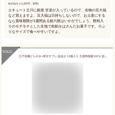
めがねちゃん(50代・女性)
エキュート立川に銀座 甘楽が入っているので、名物の豆大福
など買えますよ。豆大福は日持ちしないので、お土産にする
なら賞味期限が1週間ある銀六餅はいかがでしょう。餅粉入
りのモチモチとした生地で粒餡をはさんだお菓子です。小ぶ
りなサイズで食べやすいですよ。
SOLD
江戸花橘どらやき+東京サブレ 詰合せ 12個入り 主原料国産100％ 詰合せ 手づくり スイーツ こだわり 国産 柳久保小麦 東京都地域特産品認証食品 常温 個包装 東京 特産品 ギフト のし プレゼント 敬老の日 お祝い お返し 見舞い 法事 お歳暮 内祝い