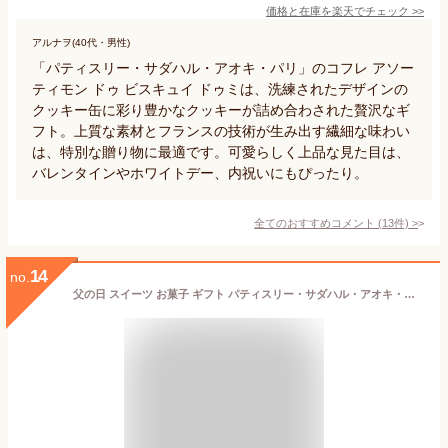
価格と在庫を
楽天
でチェック
>>
アルナヲ(40代・男性)
「パティスリー・サダハル・アオキ・パリ」のコフレ アソー
ティモン ドゥ ビスキュイ ドゥミは、洗練されたデザインの
クッキー缶に彩り豊かなクッキーが詰め合わされた贅沢なギ
フト。上質な素材とフランスの技術が生み出す繊細な味わい
は、特別な贈り物に最適です。可愛らしく上品な見た目は、
バレンタインやホワイトデー、内祝いにもぴったり。
全てのおすすめコメント
(
13
件)
>
14
no.
父の日 スイーツ お菓子 ギフト パティスリー・サダハル・アオキ・パリ コフレ アソーティモン ドゥ ビスキュイ プティ（包装不可 メッセージカード別添）/ 内祝い クッキー缶 詰め合わせ サダハルアオキ オシャレ 結婚祝い 出産祝い JGS お返し 父の日ギフト