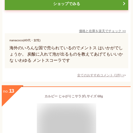
ショップでみる
価格と在庫を
楽天
でチェック
>>
nanacoco(40代・女性)
海外のいろんな国で売られているのでメントス はいかがでし
ょうか。 炭酸に入れて泡が出るものを教えてあげてもいいか
な いわゆる メントスコーラです
全てのおすすめコメント
(
1
件)
>
13
no.
カルビー じゃがりこサラダLサイズ 68g