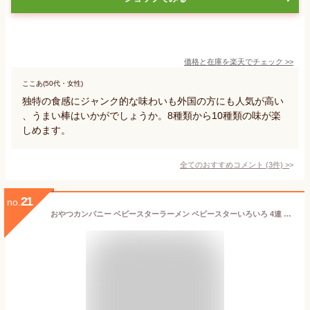
価格と在庫を
楽天
でチェック
>>
ここあ(50代・女性)
独特の食感にジャンク的な味わいも外国の方にも人気が高い
、うまい棒はいかがでしょうか。8種類から10種類の味が楽
しめます。
全てのおすすめコメント
(
3
件)
>
21
no.
おやつカンパニー ベビースターラーメン ベビースターいろいろ 4連 { 子供会 景品 お祭り くじ引き 縁日 }{ 駄菓子 お菓子 おやつカンパニー スナック こども 子供 個装 個包装 配布 イベント }[24F22]{配送区分D}