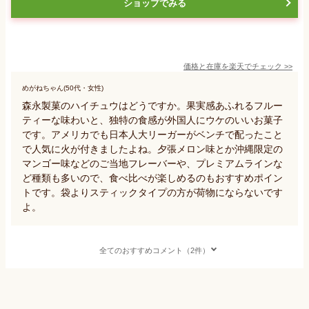
ショップでみる
価格と在庫を
楽天
でチェック
>>
めがねちゃん(50代・女性)
森永製菓のハイチュウはどうですか。果実感あふれるフルー
ティーな味わいと、独特の食感が外国人にウケのいいお菓子
です。アメリカでも日本人大リーガーがベンチで配ったこと
で人気に火が付きましたよね。夕張メロン味とか沖縄限定の
マンゴー味などのご当地フレーバーや、プレミアムラインな
ど種類も多いので、食べ比べが楽しめるのもおすすめポイン
トです。袋よりスティックタイプの方が荷物にならないです
よ。
全てのおすすめコメント（2件）