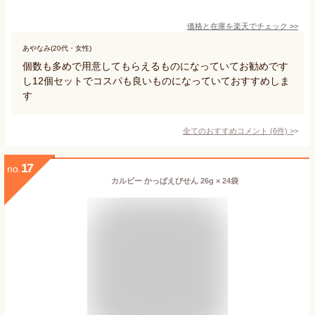
価格と在庫を
楽天
でチェック
>>
あやなみ(20代・女性)
個数も多めで用意してもらえるものになっていてお勧めです
し12個セットでコスパも良いものになっていておすすめしま
す
全てのおすすめコメント
(
6
件)
>
17
no.
カルビー かっぱえびせん 26g × 24袋