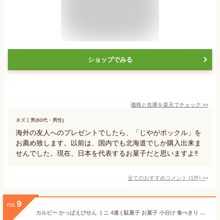
ショップでみる
価格と在庫を
楽天
でチェック
>>
ネズミ男(60代・男性)
海外の友人へのプレゼントでしたら、「じやがポックル」を
お薦め致します。以前は、国内でも北海道でしか購入出来ま
せんでした。現在、日本を代表するお菓子だと思いますよ‼️
全てのおすすめコメント
(
1
件)
>
9
no.
カルビー かっぱえびせん ミニ 4連 { 駄菓子 お菓子 小分け 食べきり 食べ切り おやつ かっぱえびせん えびせん えびせんべい }{ 子供会 景品 お祭り くじ引き 縁日 個装 個包装 配布 }