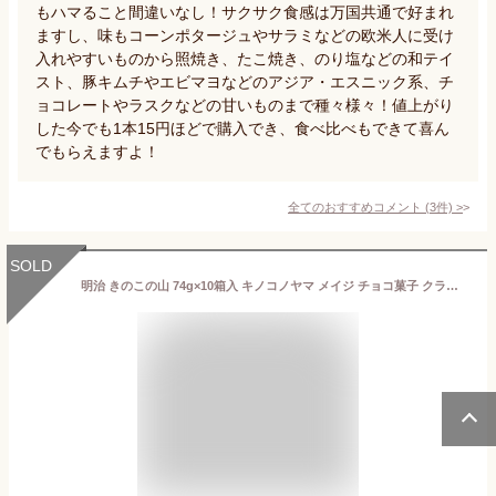
もハマること間違いなし！サクサク食感は万国共通で好まれ
ますし、味もコーンポタージュやサラミなどの欧米人に受け
入れやすいものから照焼き、たこ焼き、のり塩などの和テイ
スト、豚キムチやエビマヨなどのアジア・エスニック系、チ
ョコレートやラスクなどの甘いものまで種々様々！値上がり
した今でも1本15円ほどで購入でき、食べ比べもできて喜ん
でもらえますよ！
全てのおすすめコメント
(
3
件)
>
SOLD
明治 きのこの山 74g×10箱入 キノコノヤマ メイジ チョコ菓子 クラッカー トッピング まとめ買い クール便を選択された場合別途300円かかります。【心ばかりですが…クーポンつきます☆】