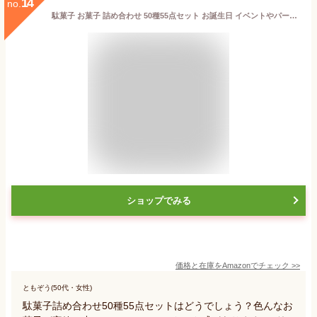
14
no.
駄菓子 お菓子 詰め合わせ 50種55点セット お誕生日 イベントやパーティーにもどうぞ。子どもたちがデコって遊べるわくわく駄菓子【駄菓子屋あひるSHOP限定セット】 (55点アソート) 箱
ショップでみる
価格と在庫を
Amazon
でチェック
>>
ともぞう(50代・女性)
駄菓子詰め合わせ50種55点セットはどうでしょう？色んなお