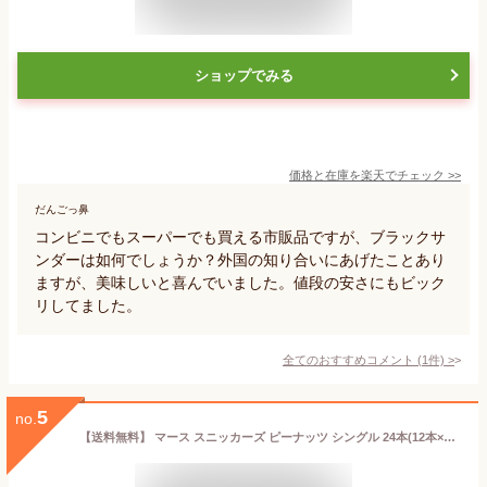
ショップでみる
価格と在庫を
楽天
でチェック
>>
だんごっ鼻
コンビニでもスーパーでも買える市販品ですが、ブラックサ
ンダーは如何でしょうか？外国の知り合いにあげたことあり
ますが、美味しいと喜んでいました。値段の安さにもビック
リしてました。
全てのおすすめコメント
(
1
件)
>
5
no.
【送料無料】 マース スニッカーズ ピーナッツ シングル 24本(12本×2セット) チョコレート お菓子 ※北海道800円・東北400円の別途送料加算