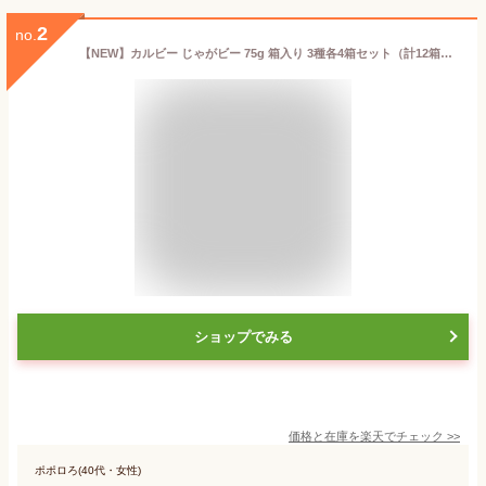
2
no.
【NEW】カルビー じゃがビー 75g 箱入り 3種各4箱セット（計12箱）【うすしお味／バターしょうゆ味／紀州産完熟梅味】 ジャガビー jagabee ポテト
ショップでみる
価格と在庫を
楽天
でチェック
>>
ポポロろ(40代・女性)