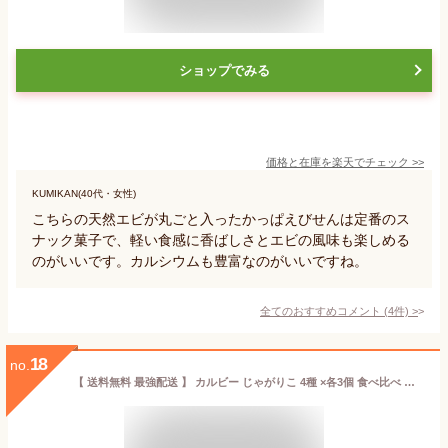
ショップでみる
価格と在庫を
楽天
でチェック
>>
KUMIKAN(40代・女性)
こちらの天然エビが丸ごと入ったかっぱえびせんは定番のス
ナック菓子で、軽い食感に香ばしさとエビの風味も楽しめる
のがいいです。カルシウムも豊富なのがいいですね。
全てのおすすめコメント
(
4
件)
>
18
no.
【 送料無料 最強配送 】 カルビー じゃがりこ 4種 ×各3個 食べ比べ 詰め合わせ アソート セット まとめ買い【 サラダ チーズ じゃがバター 九州しょうゆ 】