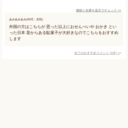
価格と在庫を
楽天
でチェック
>>
あみあみあみ(40代・女性)
外国の方はこちらが 思った以上におせんべいや おかき とい
った日本 昔からある駄菓子が大好きなのでこちらをおすすめ
します
全てのおすすめコメント
(
1
件)
>