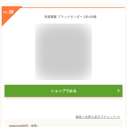
19
no.
有楽製菓 ブラックサンダー 1本×20個
ショップでみる
価格と在庫を
楽天
でチェック
>>
mokucha(30代・女性)