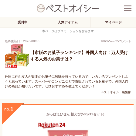
受付中
人気アイテム
マイページ
本ページはプロモーションを含みます
最終更新日：2026/08/05
1063
View
25
コメント
【市販のお菓子ランキング】外国人向け！万人受け
する人気のお菓子は？
外国に住む友人が日本のお菓子に興味を持っているので、いろいろプレゼントしよ
うと思っています。スーパーやコンビニなどで市販されているお菓子で、外国人向
けの商品が知りたいです。ぜひおすすめを教えてください！
ベストオイシー編集部
1
no.
かっぱえびせん 桜えび(50g×12セット)