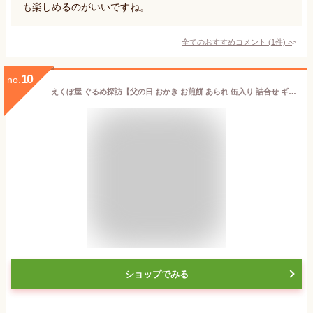
も楽しめるのがいいですね。
全てのおすすめコメント
(
1
件)
>
10
no.
えくぼ屋 ぐるめ探訪【父の日 おかき お煎餅 あられ 缶入り 詰合せ ギフト 和菓子 お茶菓子 ご挨拶 職場 おやつ お茶 保存食 個包装 贈答品 お土産 和風 伝統菓子 高級感 日本製 上品 美味しい 手土産 人気 定番 おすすめ お菓子 高級 国産米使用 贈り物】
ショップでみる