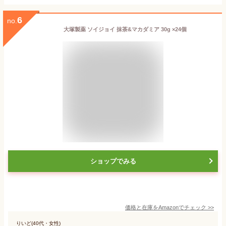
6
no.
大塚製薬 ソイジョイ 抹茶&マカダミア 30g ×24個
ショップでみる
価格と在庫を
Amazon
でチェック
>>
りいど(40代・女性)