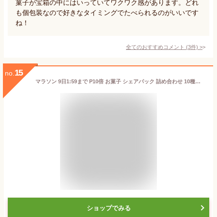
菓子が宝箱の中にはいっていてワクワク感があります。どれ
も個包装なので好きなタイミングでたべられるのがいいです
ね！
全てのおすすめコメント
(
3
件)
>
15
no.
マラソン 9日1:59まで P10倍 お菓子 シェアパック 詰め合わせ 10種類 アソート 業務用 シェア セット 箱詰 子供会 駄菓子 景品 販促 イベント 旅行 お祭り おかし 業務用 まとめ買い 個包装 催事 スナック チョコレート お菓子セット 大量 プレゼント キッズ
ショップでみる