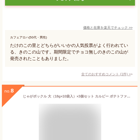
価格と在庫を
楽天
でチェック
>>
カフェアロハ(50代・男性)
たけのこの里とどちらがいいかの人気投票がよく行われてい
る、きのこの山です。期間限定でチョコ無しのきのこの山が
発売されたこともありました。
全てのおすすめコメント
(
1
件)
>
8
no.
じゃがポックル 大（18g×10袋入）×3個セット カルビー ポテトファーム／送料無料 個包装 土産 お土産 お菓子 北海道限定 calbee オホーツクの塩味 有名菓子 おみやげ ランキング ジャガポックル じゃがいも 北海道銘菓 じゃがぽっくる プレゼント ギフト 定番みやげ いも