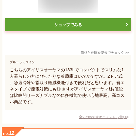
ショップでみる
価格と在庫を
楽天
でチェック
>>
ブルー ジャスミン
こちらのアイリスオーヤマの133Lでコンパクトでスリムな1
人暮らしの方にぴったりな冷蔵庫はいかがですか。2ドア式
、急速冷凍や霜取り軽減機能付きで便利だと思います。省エ
ネタイプで節電対策にも◎ さすがアイリスオーヤマ❗️お値段
は比較的リーズナブルなのに多機能で使い心地最高。高コス
パ商品です。
全てのおすすめコメント
(
2
件)
>
12
no.