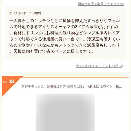
価格と在庫を
楽天
でチェック
>>
かりんちょ(50代・男性)
一人暮らしのキッチンなどに横幅を抑えたすっきりなフォル
ムで対応できるアイリスオーヤマの2ドア冷蔵庫がおすすめ
。食材にドリンクにお料理の残り物などシンプル庫内レイア
ウトで対応できる使用感の良い一台です。冷凍室も備えてい
るので氷やアイスなんかもストックできて満足度もしっかり
。天板に物も置けて省スペースに扱えますよ。
全てのおすすめコメント
(
1
件)
>
18
no.
アビテラックス 冷蔵庫 2ドア 右開き 139L AR-131 ホワイト（標準設置無料）