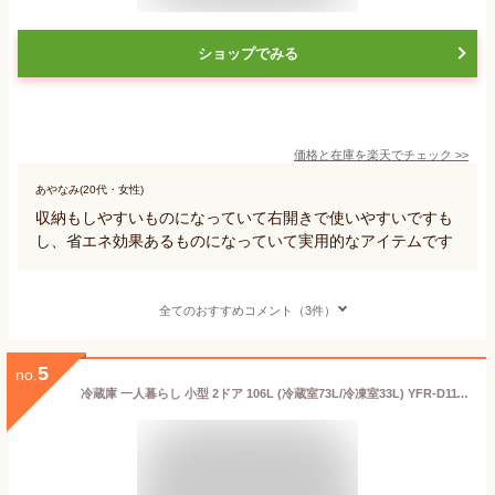
ショップでみる
価格と在庫を
楽天
でチェック
>>
あやなみ(20代・女性)
収納もしやすいものになっていて右開きで使いやすいですも
し、省エネ効果あるものになっていて実用的なアイテムです
全てのおすすめコメント（3件）
5
no.
冷蔵庫 一人暮らし 小型 2ドア 106L (冷蔵室73L/冷凍室33L) YFR-D111(W)/(B) 冷蔵 冷凍 冷凍庫 一人暮らし ひとり暮らし 小型 2ドア ンパクト 新生活 オフィス 独り メーカー保証1年 山善 YAMAZEN 【送料無料】