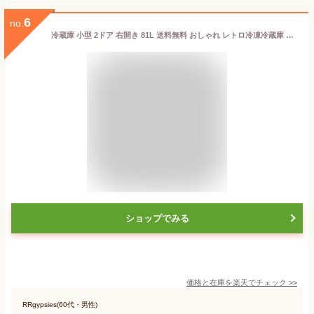
6
no.
冷蔵庫 小型 2ドア 右開き 81L 送料無料 おしゃれ レトロ冷凍冷蔵庫 ひとり暮らし 一人暮らし ミニ冷蔵庫 静音 スリム コンパクト レトロ 冷凍冷蔵庫 冷凍庫 家庭用 冷蔵 冷凍 大容量 セカンド冷蔵庫 PRR-082D-B【広告】[2503SX]
ショップでみる
価格と在庫を
楽天
でチェック
>>
RRgypsies(60代・男性)