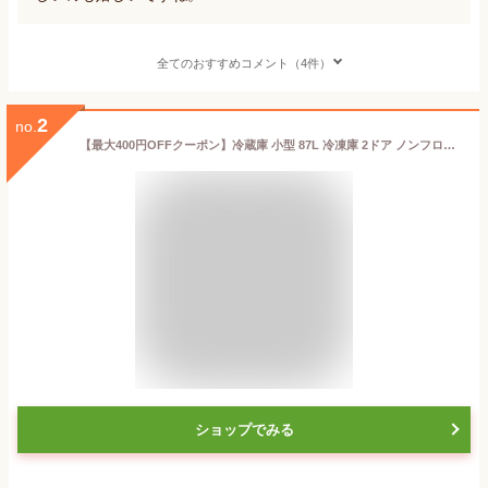
全てのおすすめコメント（4件）
2
no.
【最大400円OFFクーポン】冷蔵庫 小型 87L 冷凍庫 2ドア ノンフロン冷凍冷蔵庫 家庭用 2台目 冷蔵庫 小型 コンパクト パーソナル 右開き シンプル 省エネ おしゃれ 新生活 一人暮らし PRC-B092D 男前インテリア
ショップでみる