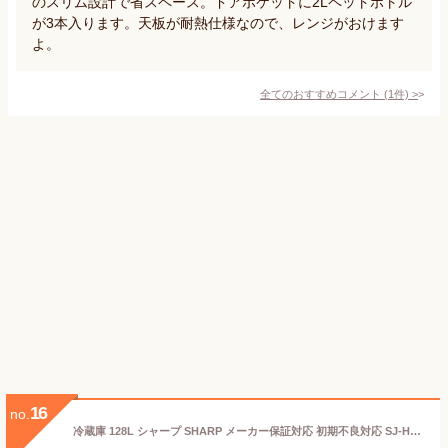
のスリム設計で省スペース。ドアポケットに2Lペットボトル
が3本入ります。天板が耐熱仕様なので、レンジがおけます
よ。
全てのおすすめコメント
(
1
件)
>
16
no.
冷蔵庫 128L シャープ SHARP メーカー保証対応 初期不良対応 SJ-H13E-S シルバー系 2ドア 右開き メーカー様お取引あり エクプラ特選