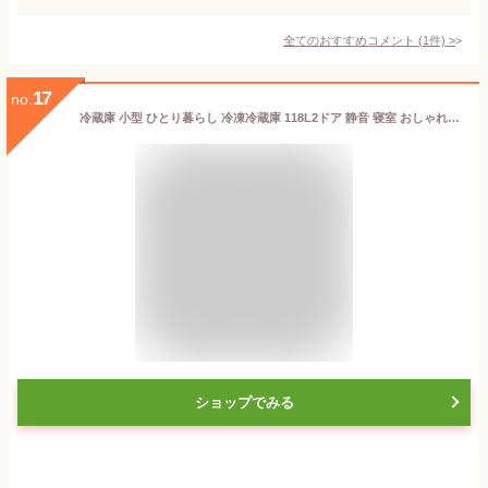
全てのおすすめコメント
(
1
件)
>
17
no.
冷蔵庫 小型 ひとり暮らし 冷凍冷蔵庫 118L2ドア 静音 寝室 おしゃれ 新品 一人暮らし スリム 二人暮らし 冷蔵 冷凍 冷凍庫 家庭用 ホワイト 白 新生活 キッチン家電 おしゃれ家電 アイリスオーヤマ IRSD-12B-W 【da】
ショップでみる