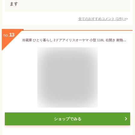
ます
全てのおすすめコメント
(
1
件)
>
13
no.
冷蔵庫 ひとり暮らし 2ドアアイリスオーヤマ 小型 118L 右開き 耐熱天板 一人暮らし ミニ冷蔵庫 小型冷蔵庫 温度調節 ノンフロン コンパクト 静音 新品 省エネ 節電 新生活 冷凍冷蔵庫 設置対応可能 IRSD-12B-W
ショップでみる