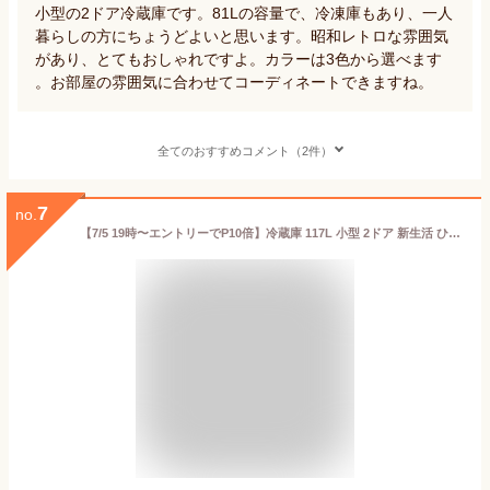
小型の2ドア冷蔵庫です。81Lの容量で、冷凍庫もあり、一人
暮らしの方にちょうどよいと思います。昭和レトロな雰囲気
があり、とてもおしゃれですよ。カラーは3色から選べます
。お部屋の雰囲気に合わせてコーディネートできますね。
全てのおすすめコメント（2件）
7
no.
【7/5 19時〜エントリーでP10倍】冷蔵庫 117L 小型 2ドア 新生活 ひとり暮らし 一人暮らし コンパクト 右開き オフィス 単身 おしゃれ セカンド冷凍庫 白 ホワイト MAXZEN マクスゼン JR117ML01WH エクプラ特選