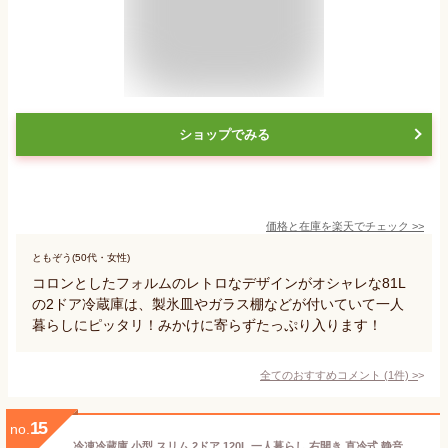
ショップでみる
価格と在庫を
楽天
でチェック
>>
ともぞう(50代・女性)
コロンとしたフォルムのレトロなデザインがオシャレな81L
の2ドア冷蔵庫は、製氷皿やガラス棚などが付いていて一人
暮らしにピッタリ！みかけに寄らずたっぷり入ります！
全てのおすすめコメント
(
1
件)
>
15
no.
冷凍冷蔵庫 小型 スリム 2ドア 120L 一人暮らし 右開き 直冷式 静音 冷蔵 冷凍 省エネ 単身 新生活 ホワイト ハイアール JR-12A-W