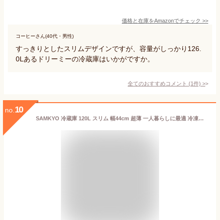
価格と在庫を
Amazon
でチェック
>>
コーヒーさん(40代・男性)
すっきりとしたスリムデザインですが、容量がしっかり126.
0Lあるドリーミーの冷蔵庫はいかがですか。
全てのおすすめコメント
(
1
件)
>
10
no.
SAMKYO 冷蔵庫 120L スリム 幅44cm 超薄 一人暮らしに最適 冷凍室付き 小型 コンパクト冷蔵庫 省スペース 大容量 省エネ 静音 5段階温度調節 2ドア 右開き GU120S グレー