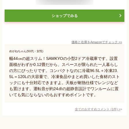
ショップでみる
価格と在庫を
Amazon
でチェック
>>
めがねちゃん(50代・女性)
幅44㎝の超スリム！SAMKYOの小型2ドア冷蔵庫です。設置
面積がわずか0.12畳だから、スペースが限られた一人暮らし
の方にぴったりです。コンパクトなのに冷蔵96.5L＋冷凍23.
5L＝120Lの大容量で、冷凍食品やまとめ買いした食材のスト
ックにも十分対応できますよ。天板が耐熱仕様でレンジなど
も置けます。運転音が約24㏈の超静音設計でワンルームに置
いても気にならないのもおすすめポイントです。
全てのおすすめコメント
(
1
件)
>