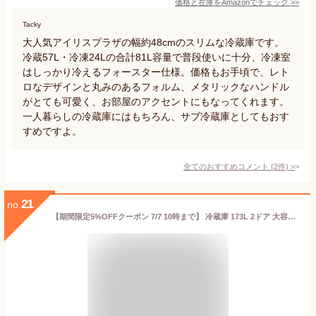
価格と在庫を
Amazon
でチェック
>>
Tacky
大人気アイリスプラザの幅約48cmのスリムな冷蔵庫です。
冷蔵57L・冷凍24Lの合計81L容量で普段使いに十分、冷凍室
はしっかり冷えるフォースター仕様。価格もお手頃で、レト
ロなデザインと丸みのあるフォルム、メタリックなハンドル
がとても可愛く、お部屋のアクセントにもなってくれます。
一人暮らしの冷蔵庫にはもちろん、サブ冷蔵庫としてもおす
すめですよ。
全てのおすすめコメント
(
2
件)
>
21
no.
【期間限定5%OFFクーポン 7/7 10時まで】 冷蔵庫 173L 2ドア 大容量 コンパクト 右開き オフィス 単身 家族 一人暮らし 二人暮らし 新品 白 ホワイト 1年保証 MAXZEN マクスゼン JR173HM01WH セカンド冷凍庫 エクプラ特選