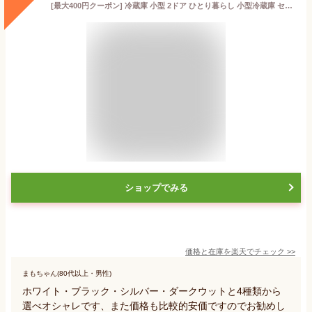
[最大400円クーポン] 冷蔵庫 小型 2ドア ひとり暮らし 小型冷蔵庫 セカンド冷蔵庫 おしゃれ サブ冷蔵庫 ミニ冷蔵庫 一人暮らし コンパクト 右開き 独り暮らし 寝室 リビング 87L 省エネ ホワイト ブラック シルバー ダークウッド PRC-B092D
ショップでみる
価格と在庫を
楽天
でチェック
>>
まもちゃん(80代以上・男性)
ホワイト・ブラック・シルバー・ダークウットと4種類から
選べオシャレです、また価格も比較的安価ですのでお勧めし