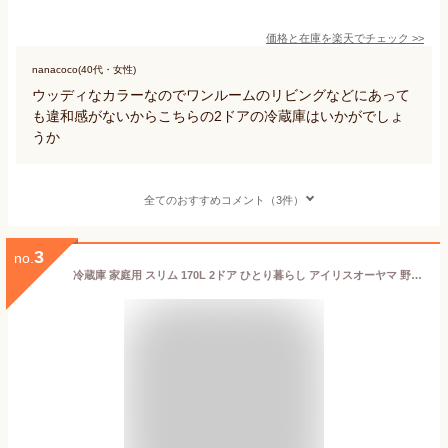
価格と在庫を
楽天
でチェック
>>
nanacoco(40代・女性)
ウッディなカラーなのでワンルームのリビングなどにあって
も違和感がないからこちらの2ドアの冷蔵庫はいかがでしょ
うか
全てのおすすめコメント（3件）
3
no.
冷蔵庫 家庭用 スリム 170L 2ドア ひとり暮らし アイリスオーヤマ 野菜ケース スリム 冷凍冷蔵庫 右開き ホワイト ブラック 小型 静音 おしゃれ自炊 新生活 冷凍庫 冷蔵 冷凍 一人暮らし 小型 セカンド冷凍庫 サブ冷凍庫 IRSD-17A