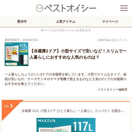
受付中
人気アイテム
マイページ
本ページはプロモーションを含みます
最終更新日：2026/07/04
1964
View
41
コメント
【冷蔵庫2ドア】小型サイズで安いなど！スリムで一
人暮らしにおすすめな人気のものは？
一人暮らしちょうどいい2ドアの冷蔵庫を探しています。小型でスリムなタイプ、値
段が安いもの、ケーズデンキやヤマダ電機で買えるものなど人気の2ドアの冷蔵庫の
おすすめを教えてください。
ベストオイシー編集部
1
no.
冷蔵庫 117L 小型 2ドア ひとり暮らし 一人暮らし コンパクト 右開き オフィス 単身 黒 ガンメタリック 1年保証 MAXZEN マクスゼン JR117ML01GM エクプラ特選