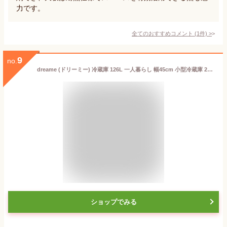
力です。
全てのおすすめコメント
(
1
件)
>
9
no.
dreame (ドリーミー) 冷蔵庫 126L 一人暮らし 幅45cm 小型冷蔵庫 2ドア 右開き 静音設計 コンパクト 省エネ 温度調節可能 LED庫内灯 耐熱天板 DRB120ZMWAJP ホワイト
ショップでみる