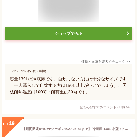
ショップでみる
価格と在庫を
楽天
でチェック
>>
カフェアロハ(50代・男性)
容量139Lの冷蔵庫です。自炊しない方には十分なサイズです
（一人暮らしで自炊する方は150L以上がいいでしょう）。天
板耐熱温度は100℃・耐荷重は20㎏です。
全てのおすすめコメント
(
1
件)
>
19
no.
【期間限定5%OFFクーポン 5/27 23:59まで】 冷蔵庫 138L 小型 2ドア 新生活 ひとり暮らし 一人暮らし コンパクト 右開き オフィス 単身 おしゃれ 白 ホワイト 1年保証 MAXZEN マクスゼン JR138ML01WH 新生活 エクプラ特選 レビューCP1000