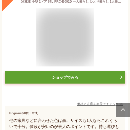
冷蔵庫 小型 2ドア 87L PRC-B092D 一人暮らし ひとり暮らし 1人暮らし 冷凍冷蔵庫 小型冷蔵庫 大型家電 仕切り棚 庫内灯 温度調節 コンパクト シンプル 白 黒 茶 ホワイト ブラック ダークウッド シルバー
ショップでみる
価格と在庫を
楽天
でチェック
>>
longmarc(50代・男性)
他の家具などに合わせた色は黒。サイズも1人ならこれくら
いで十分。値段が安いのが最大のポイントです。持ち運びも