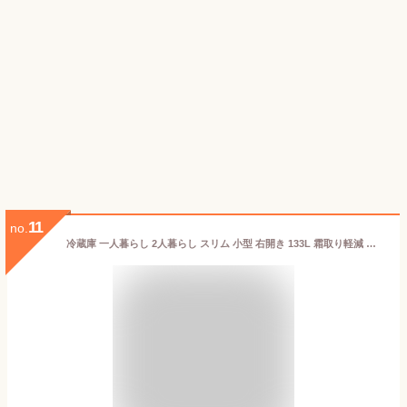
11
no.
冷蔵庫 一人暮らし 2人暮らし スリム 小型 右開き 133L 霜取り軽減 冷凍 アイリスオーヤマ ノンフロン 2ドア 冷蔵 冷凍 直冷式 急速冷凍 ノンフロン 新生活 ひとり暮らし 省エネ 単身 家庭用 ホワイト ブラック 白 黒 IRSD-13A