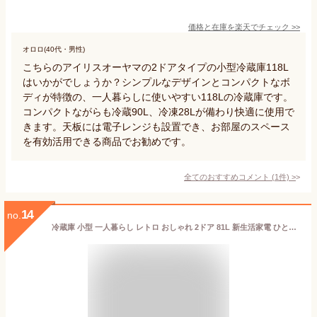
価格と在庫を
楽天
でチェック
>>
オロロ(40代・男性)
こちらのアイリスオーヤマの2ドアタイプの小型冷蔵庫118L
はいかがでしょうか？シンプルなデザインとコンパクトなボ
ディが特徴の、一人暮らしに使いやすい118Lの冷蔵庫です。
コンパクトながらも冷蔵90L、冷凍28Lが備わり快適に使用で
きます。天板には電子レンジも設置でき、お部屋のスペース
を有効活用できる商品でお勧めです。
全てのおすすめコメント
(
1
件)
>
14
no.
冷蔵庫 小型 一人暮らし レトロ おしゃれ 2ドア 81L 新生活家電 ひとり暮らし 庫内灯付 製氷皿付 ガラス棚 サブ冷蔵庫 ミニ冷蔵庫 小型冷蔵庫 温度調節 寮 冷凍冷蔵庫 ブラック ホワイト グリーン PRR-082D-B [2506SS]【広告】