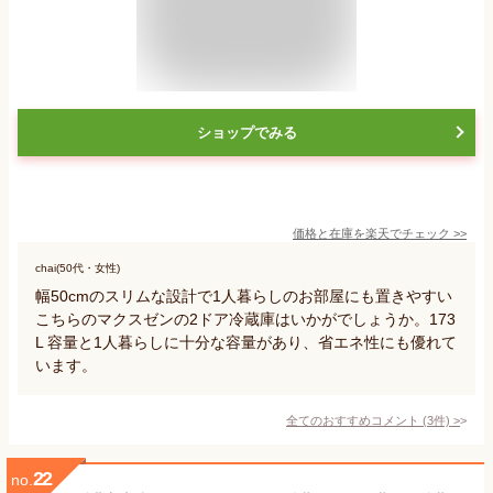
ショップでみる
価格と在庫を
楽天
でチェック
>>
chai(50代・女性)
幅50cmのスリムな設計で1人暮らしのお部屋にも置きやすい
こちらのマクスゼンの2ドア冷蔵庫はいかがでしょうか。173
L 容量と1人暮らしに十分な容量があり、省エネ性にも優れて
います。
全てのおすすめコメント
(
3
件)
>
22
no.