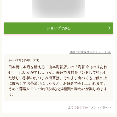
ショップでみる
価格と在庫を
楽天
でチェック
>>
ちゃぺ大好き(50代・女性)
日本橋に本店を構える「山本海苔店」の「海苔袷（のりあわ
せ）」はいかがでしょうか。海苔で具材をサンドして袷わせ
た珍しい形状のおつまみ海苔は、そのまま食べてもご飯の上
に散らしてお茶漬けにしたりと、お好みで召し上がれます。
うめ・藻塩レモン･ゆず胡椒など4種類の味わいが楽しめます
よ。
全てのおすすめコメント
(
1
件)
>