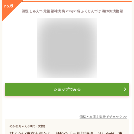
6
no.
酒悦 しゅえつ 元祖 福神漬 袋 200g×1袋 ふくじんづけ 漬け物 漬物 福神漬け 国産 東京 袋入 カレー 料理 所さんお届けモノです
ショップでみる
価格と在庫を
楽天
でチェック
>>
めがねちゃん(50代・女性)
甘くない東京土産なら、酒悦の「元祖福神漬」はいかが。東