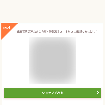
4
no.
銀座若菜 江戸たまご 3個入 特製漬け おつまみ お土産 贈り物などに (１個)
ショップでみる