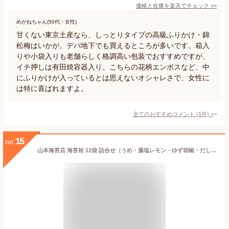
価格と在庫を
楽天
でチェック
>>
めがねちゃん(50代・女性)
甘くない東京土産なら、しっとりタイプの高級ふりかけ・錦
松梅はいかが。デパ地下でも買えるところが多いです。箱入
りや小袋入りも老舗らしく格調高い包装でおすすめですが、
イチ押しは有田焼容器入り。こちらの花柄エンボスなど、中
にふりかけが入っているとは思えないオシャレさで、女性に
は特に喜ばれますよ。
全てのおすすめコメント
(
1
件)
>
15
no.
山本海苔店 海苔袷 12袋 詰合せ（うめ・藻塩レモン・ゆず胡椒・だしかつお 各3）お中元 お歳暮 敬老 帰省 帰省土産 東京 お土産 東京みやげ 手土産 味付け海苔 老舗 高級 贈答 プレゼント おつまみ