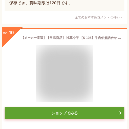
保存でき、賞味期限は120日です。
全てのおすすめコメント
(
5
件)
>
10
no.
【メーカー直送】【常温商品】 浅草今半 【S-10Z】牛肉佃煮詰合せ 東京 お土産 レトルト お惣菜 おつまみ 佃煮 牛肉 ごぼう れんこん セット グルメ お取り寄せ ギフト ご飯のおとも ご挨拶 お中元 お歳暮 母の日 父の日 お返し 手土産 お年賀 のし可
ショップでみる