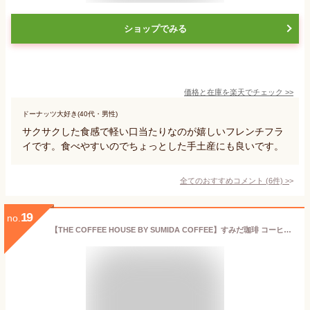
ショップでみる
価格と在庫を
楽天
でチェック
>>
ドーナッツ大好き(40代・男性)
サクサクした食感で軽い口当たりなのが嬉しいフレンチフラ
イです。食べやすいのでちょっとした手土産にも良いです。
全てのおすすめコメント
(
6
件)
>
19
no.
【THE COFFEE HOUSE BY SUMIDA COFFEE】すみだ珈琲 コーヒバッグ 5個入り ギフト 帰省土産 030a ■ラッピング無料