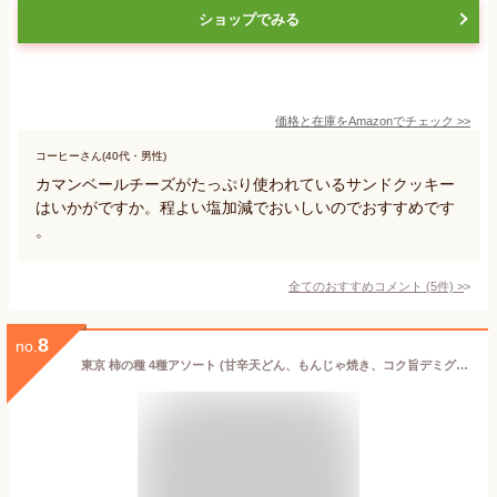
ショップでみる
価格と在庫を
Amazon
でチェック
>>
コーヒーさん(40代・男性)
カマンベールチーズがたっぷり使われているサンドクッキー
はいかがですか。程よい塩加減でおいしいのでおすすめです
。
全てのおすすめコメント
(
5
件)
>
8
no.
東京 柿の種 4種アソート (甘辛天どん、もんじゃ焼き、コク旨デミグラス、だしカレー 個包装各4袋) 合計256gx2箱セット