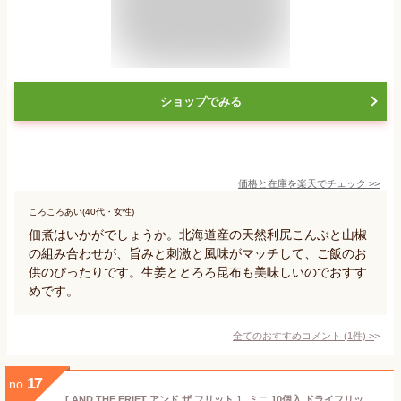
ショップでみる
価格と在庫を
楽天
でチェック
>>
ころころあい(40代・女性)
佃煮はいかがでしょうか。北海道産の天然利尻こんぶと山椒
の組み合わせが、旨みと刺激と風味がマッチして、ご飯のお
供のぴったりです。生姜ととろろ昆布も美味しいのでおすす
めです。
全てのおすすめコメント
(
1
件)
>
17
no.
[ AND THE FRIET アンド ザ フリット ］ ミニ 10個入 ドライフリット 母の日 おつまみ 退職 東京土産 個包装 春ギフト 手土産 お菓子 ポテトチップス 詰め合わせ 内祝い お返し