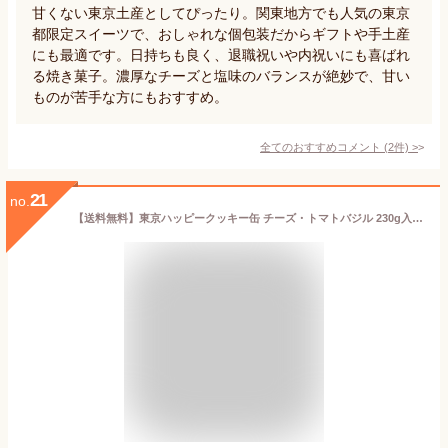
甘くない東京土産としてぴったり。関東地方でも人気の東京
都限定スイーツで、おしゃれな個包装だからギフトや手土産
にも最適です。日持ちも良く、退職祝いや内祝いにも喜ばれ
る焼き菓子。濃厚なチーズと塩味のバランスが絶妙で、甘い
ものが苦手な方にもおすすめ。
全てのおすすめコメント
(
2
件)
>
21
no.
【送料無料】東京ハッピークッキー缶 チーズ・トマトバジル 230g入 サブレ クッキー缶 東京土産 お取り寄せグルメ 甘い 甘じょっぱい 塩クッキー サクサク 美味しい ギフト プレゼント スイーツ おつまみ 贈答 手土産 誕生日 お返し ヒロセヤ お返し お中元