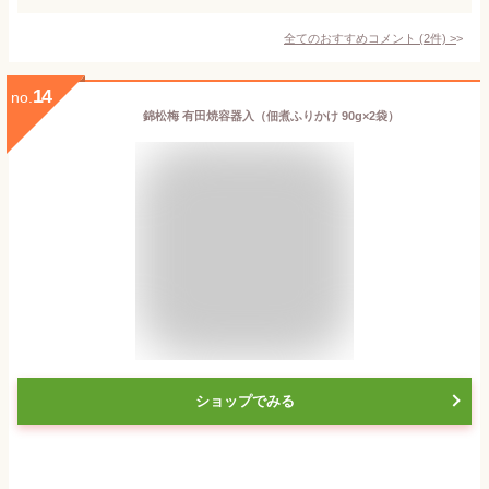
全てのおすすめコメント
(
2
件)
>
14
no.
錦松梅 有田焼容器入（佃煮ふりかけ 90g×2袋）
ショップでみる