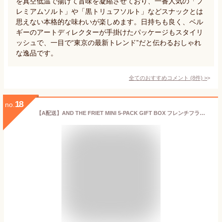
を真空低温で揚げて旨味を凝縮させており、一番人気の「プ
レミアムソルト」や「黒トリュフソルト」などスナックとは
思えない本格的な味わいが楽しめます。日持ちも良く、ベル
ギーのアートディレクターが手掛けたパッケージもスタイリ
ッシュで、一目で“東京の最新トレンド”だと伝わるおしゃれ
な逸品です。
全てのおすすめコメント
(
8
件)
>
18
no.
【A配送】AND THE FRIET MINI 5-PACK GIFT BOX フレンチフライ専門店 人気のギフトボックス5個入【公式】アンドザフリット ギフト 詰め合わせ 送料無料 フレンチフライ おしゃれ 人気 プチギフトお配り 賞味期限60日以上 お菓子 新婚 新築 父の日 プレゼント 食べ物 お中元