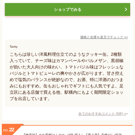
ショップでみる
価格と在庫を
楽天
でチェック
>>
Tacky
こちらは珍しい洋風料理仕立てのようなクッキー缶。2種類
入っていて、チーズ味はカマンベールやパルメザン、黒胡椒
が効いた大人向けの味わい、トマトバジル味はフレッシュな
バジルとトマトピューレの爽やかさが広がります。甘さ控え
めで塩気のバランスが絶妙なので、お酒、特に洋酒のおつま
みにもおすすめ。缶もおしゃれでギフトにも人気ですよ。足
立区にある店舗で買える他、駅構内にもよく期間限定ショッ
プを出店しています。
全てのおすすめコメント
(
5
件)
>
22
no.
【無添加】ぬれ煎餅はんやわ（8枚 袋入）【喜八堂】天然だし/保存料なし/着色料なし/ギフト/プレゼント/帰省みやげ/お土産/ぬれせんべい/自家用/やわらか焼き/東京駅/