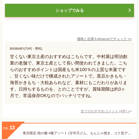
ショップでみる
価格と在庫を
Amazon
でチェック
>>
BIGBABY(70代・男性)
甘くない東京土産のおすすめはこちらです。中村屋は明治創
業の老舗で、東京土産として長い間使われてきました。こち
らのおすすめポイントは国産もち米100％の上質な米菓です
。甘くない味だけで構成されたアソートで。黒豆かきもち・
海苔かきもち・大粒あられなど、素材にもこだわりがありま
す。日持ちするものを、とのことですが、賞味期限は約3ヶ
月で、常温保存OKなのでバッチリですね。
全てのおすすめコメント
(
4
件)
>
13
no.
東京限定 柿の種 4種アソート (甘辛天どん、もんじゃ焼き、コク旨デミグラス、だしカレー 個包装各4袋) 合計256g×1個