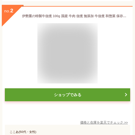
2
no.
伊勢重の特製牛佃煮 100g 国産 牛肉 佃煮 無添加 牛佃煮 和惣菜 保存料不使用 惣菜 老舗 おかず 牛しぐれ煮 ご飯のお供 つくだに 辛口 しぐれ煮 東京 伊勢重
ショップでみる
価格と在庫を
楽天
でチェック
>>
ここあ(50代・女性)