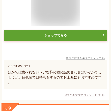
ショップでみる
価格と在庫を
楽天
でチェック
>>
ここあ(50代・女性)
ほかでは食べれないレアな柿の種の詰め合わせはいかがでし
ょうか。個包装で日持ちもするのでお土産にもおすすめです
。
全てのおすすめコメント
(
1
件)
>
9
no.