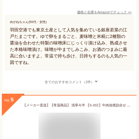
価格と在庫を
Amazon
でチェック
>>
めがねちゃん(50代・女性)
羽田空港でも東京土産として人気を集めている銀座若菜の江
戸たまごです。ゆで卵をまるごと、麦味噌と米糀に2種類の
醤油を合わせた特製の味噌床にじっくり漬け込み、熟成させ
た本格味噌漬け。味噌が中までしみこみ、お酒のつまみに最
高に合いますよ。常温で持ち歩け、日持ちするのも人気の一
因ですね。
全てのおすすめコメント（2件）
5
no.
【メーカー直送】【常温商品】 浅草今半 【S-20Z】牛肉佃煮詰合せ 東京 お土産 レトルト お惣菜 おつまみ 佃煮 牛肉 すきやき ごぼう れんこん セット グルメ お取り寄せ ギフト ご飯のおとも ご挨拶 お中元 お歳暮 母の日 父の日 お返し お年賀 のし可