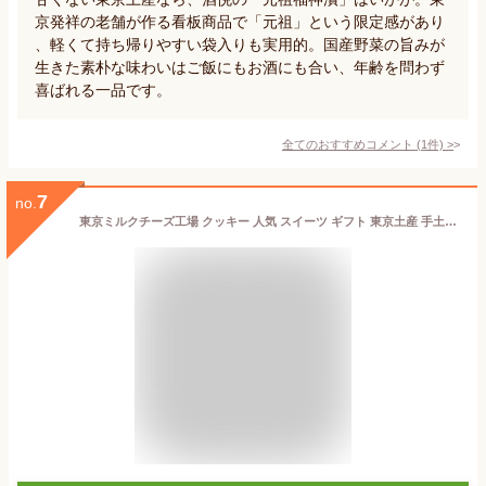
京発祥の老舗が作る看板商品で「元祖」という限定感があり
、軽くて持ち帰りやすい袋入りも実用的。国産野菜の旨みが
生きた素朴な味わいはご飯にもお酒にも合い、年齢を問わず
喜ばれる一品です。
全てのおすすめコメント
(
1
件)
>
7
no.
東京ミルクチーズ工場 クッキー 人気 スイーツ ギフト 東京土産 手土産 個包装 プレゼント お返し 内祝い 焼き菓子 (ソルト＆カマンベールクッキー9枚)