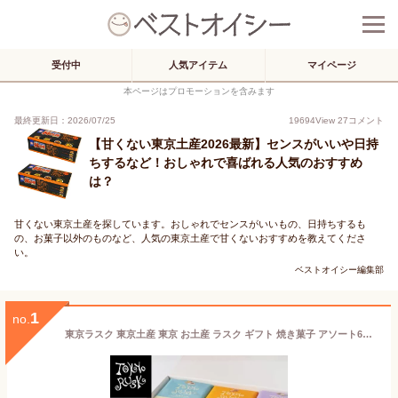
受付中
人気アイテム
マイページ
本ページはプロモーションを含みます
最終更新日：2026/07/25
19694
View
27
コメント
【甘くない東京土産2026最新】センスがいいや日持
ちするなど！おしゃれで喜ばれる人気のおすすめ
は？
甘くない東京土産を探しています。おしゃれでセンスがいいもの、日持ちするも
の、お菓子以外のものなど、人気の東京土産で甘くないおすすめを教えてくださ
い。
ベストオイシー編集部
1
no.
東京ラスク 東京土産 東京 お土産 ラスク ギフト 焼き菓子 アソート6種詰合せ48枚入 キャラメル シュガーバター メープル アールグレイ オレンジ ガーリック ヘーゼルナッツ 自分ギフト 帰省土産 プレゼント 春ギフト お返し お祝い 卒業 入学 退職 個包装 小分け 詰め合わせ