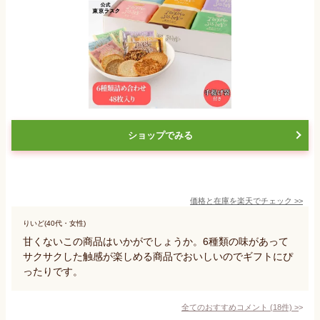
ショップでみる
価格と在庫を
楽天
でチェック
>>
りいど(40代・女性)
甘くないこの商品はいかがでしょうか。6種類の味があって
サクサクした触感が楽しめる商品でおいしいのでギフトにぴ
ったりです。
全てのおすすめコメント
(
18
件)
>