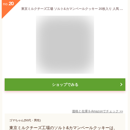
20
no.
東京ミルクチーズ工場 ソルト&カマンベールクッキー 20枚入り 人気 お菓子 スイーツ ギフト 東京土産 手土産 個包装 プレゼント お返し 内祝い 焼き菓子 退職
ショップでみる
価格と在庫を
Amazon
でチェック
>>
ゴマちゃん(50代・男性)
東京ミルクチーズ工場のソルト&カマンベールクッキーは、