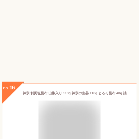
16
no.
神宗 利尻塩昆布 山椒入り 110g 神宗の生姜 110g とろろ昆布 40g 詰合せ 利尻塩昆布 道北産 ショウガ 佃煮 とろろこんぶ 送料無料 ギフト 内祝