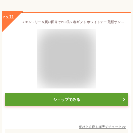
11
no.
＜エントリー＆買い回りでP10倍＞春ギフト ホワイトデー 煎餅サンド 詰合せ 12個入 トーキョー煎餅【のし無料】【公式】2026 個包装 プチギフト お配り お取り寄せ プレゼント 高級 手土産
ショップでみる
価格と在庫を
楽天
でチェック
>>