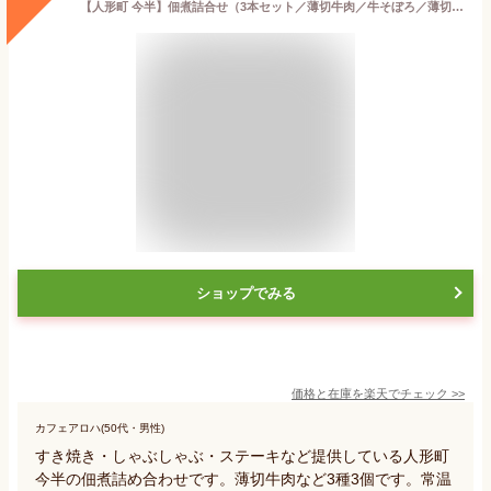
【人形町 今半】佃煮詰合せ（3本セット／薄切牛肉／牛そぼろ／薄切牛肉・帆立）《牛肉》［常温便］【送料無料】
ショップでみる
価格と在庫を
楽天
でチェック
>>
カフェアロハ(50代・男性)
すき焼き・しゃぶしゃぶ・ステーキなど提供している人形町
今半の佃煮詰め合わせです。薄切牛肉など3種3個です。常温