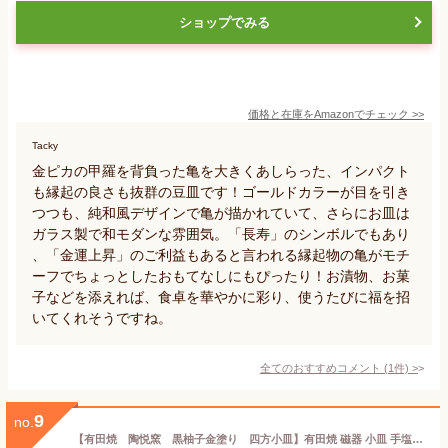
ショップでみる
価格と在庫を
Amazon
でチェック
>>
Tacky
金ピカの甲羅を背負った亀を大きくあしらった、インパクト
も縁起の良さも抜群の豆皿です！ゴールドカラーが目を引き
つつも、純和風デザインで亀が描かれていて、さらにお皿は
ガラス製で和モダンな雰囲気。「長寿」のシンボルでもあり
、「金運上昇」のご利益もあると言われる縁起物の亀がモチ
ーフでちょっとしたおもてなしにもぴったり！お漬物、お菓
子などを添えれば、食卓を華やかに彩り、使うたびに福を招
いてくれそうですね。
全てのおすすめコメント
(
1
件)
>
9
no.
【有田焼 陶悦窯 黒柚子金塗り 四方小皿】有田焼 磁器 小皿 手塩皿 おてしょ皿 変形皿 薬味皿 金 和菓子 珍味 薬味 おつまみ おしゃれ 和食器 ギフト 引き出物 内祝い プレゼント