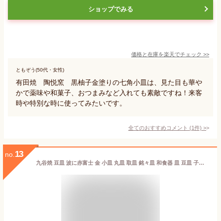
ショップでみる
価格と在庫を
楽天
でチェック
>>
ともぞう(50代・女性)
有田焼 陶悦窯 黒柚子金塗りの七角小皿は、見た目も華や
かで薬味や和菓子、おつまみなど入れても素敵ですね！来客
時や特別な時に使ってみたいです。
全てのおすすめコメント
(
1
件)
>
13
no.
九谷焼 豆皿 波に赤富士 金 小皿 丸皿 取皿 銘々皿 和食器 皿 豆皿 子供用 人気 ギフト 九谷焼 贈り物 結婚祝い 内祝い お祝い