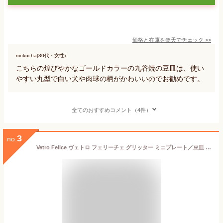
価格と在庫を
楽天
でチェック
>>
mokucha(30代・女性)
こちらの煌びやかなゴールドカラーの九谷焼の豆皿は、使い
やすい丸型で白い犬や肉球の柄がかわいいのでお勧めです。
全てのおすすめコメント（4件）
3
no.
Vetro Felice ヴェトロ フェリーチェ グリッター ミニプレート／豆皿 9cm ニューゴールド /// 小皿 丸皿 ガラス 金 おしゃれ 9センチ 食器 イタリアンデザイン 小物入れ トレイ キラキラ // ギフト プレゼント 贈り物 プチギフト 結婚祝い 内祝い 誕生日