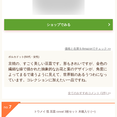
ショップでみる
価格と在庫を
Amazon
でチェック
>>
ポルカドット(50代・女性)
京焼の、すごく美しい豆皿です。形もきれいですが、金色の
繊細な線で描かれた抽象的なお花と葉のデザインが、角度に
よってまるで違うように見えて、世界観のあるうつわになっ
ています。コレクションに加えたい一品ですね。
全てのおすすめコメント
(
1
件)
>
7
no.
トウメイ 箔 豆皿 coval 3枚セット 木箱入り (一)