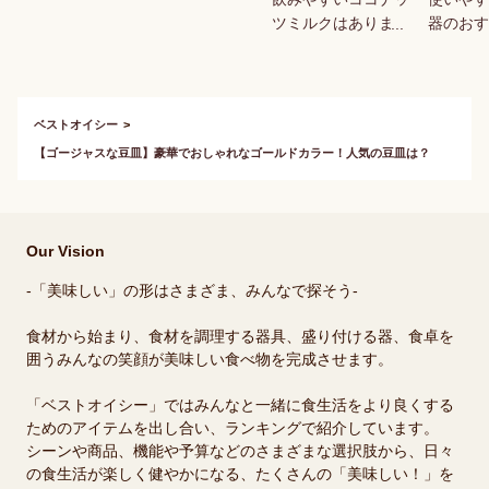
ツミルクはあります
器のおす
か？
てくださ
ベストオイシー
【ゴージャスな豆皿】豪華でおしゃれなゴールドカラー！人気の豆皿は？
Our Vision
-「美味しい」の形はさまざま、みんなで探そう-
食材から始まり、食材を調理する器具、盛り付ける器、食卓を
囲うみんなの笑顔が美味しい食べ物を完成させます。
「ベストオイシー」ではみんなと一緒に食生活をより良くする
ためのアイテムを出し合い、ランキングで紹介しています。
シーンや商品、機能や予算などのさまざまな選択肢から、日々
の食生活が楽しく健やかになる、たくさんの「美味しい！」を