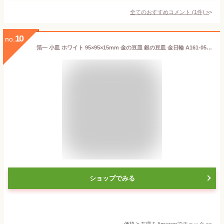
全てのおすすめコメント
(
1
件)
>
10
no.
箔一 小皿 ホワイト 95×95×15mm 金の豆皿 銀の豆皿 金日輪 A161-05012
ショップでみる
価格と在庫を
Amazon
でチェック
>>