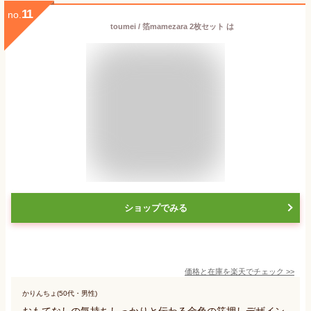
11
no.
toumei / 箔mamezara 2枚セット は
ショップでみる
価格と在庫を
楽天
でチェック
>>
かりんちょ(50代・男性)
おもてなしの気持ちしっかりと伝わる金色の箔押しデザイン