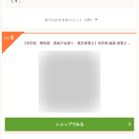
です。
全てのおすすめコメント（2件）
5
no.
【有田焼 陶悦窯 黒柚子金塗り 菊豆箸置き】有田焼 磁器 箸置き スプーンレスト 丸型 菊割 金 豆皿 薬味皿 おしゃれ 和食器 ギフト 引き出物 内祝い プレゼント
ショップでみる