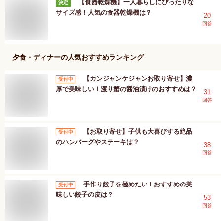
【食器乾燥機】一人暮らしにぴったりな
決定
サイズ感！人気の食器乾燥機は？
20
回答
夕食・ディナー
の人気おすすめランキング
【カンジャンケジャンお取り寄せ】濃
受付中
厚で美味しい！渡り蟹の醤油漬けのおすすめは？
31
回答
【お取り寄せ】子供も大喜びする絶品
受付中
のハンバーグやステーキは？
38
回答
手作り餃子を極めたい！おすすめの美
受付中
味しい餃子の皮は？
53
回答