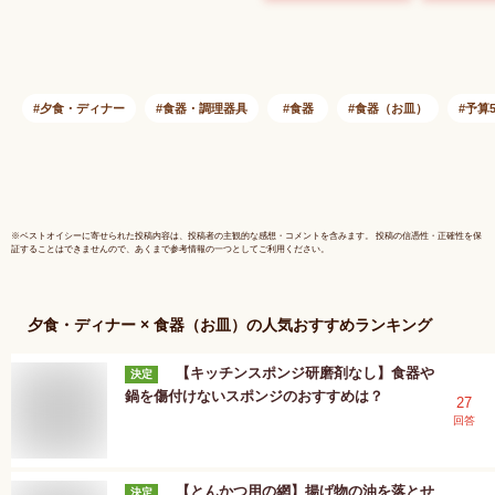
レゼント 結婚祝い/
用 人気 
内祝い/お祝い/＞
焼 贈り物
内祝い お
夕食・ディナー
食器・調理器具
食器
食器（お皿）
予算5
※
ベストオイシー
に寄せられた投稿内容は、投稿者の主観的な感想・コメントを含みます。 投稿の信憑性・正確性を保
証することはできませんので、あくまで参考情報の一つとしてご利用ください。
夕食・ディナー × 食器（お皿）
の人気おすすめランキング
【キッチンスポンジ研磨剤なし】食器や
決定
鍋を傷付けないスポンジのおすすめは？
27
回答
【とんかつ用の網】揚げ物の油を落とせ
決定