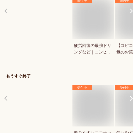
受付中
受付中
疲労回復の最強ドリ
【コピコ
ングなど｜コンビ
気のお菓
ニ・ドラックストア
いkopi
で買える人気のおす
は？
すめは？
もうすぐ終了
受付中
受付中
飲みやすいココナッ
使いやす