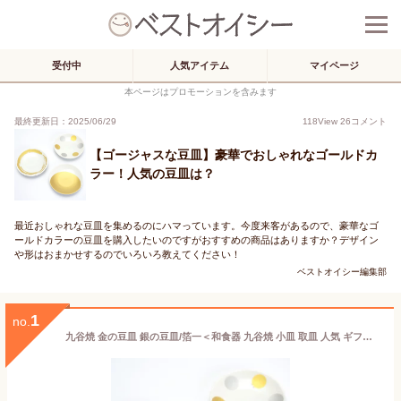
受付中
人気アイテム
マイページ
本ページはプロモーションを含みます
最終更新日：2025/06/29
118
View
26
コメント
【ゴージャスな豆皿】豪華でおしゃれなゴールドカ
ラー！人気の豆皿は？
最近おしゃれな豆皿を集めるのにハマっています。今度来客があるので、豪華なゴ
ールドカラーの豆皿を購入したいのですがおすすめの商品はありますか？デザイン
や形はおまかせするのでいろいろ教えてください！
ベストオイシー編集部
1
no.
九谷焼 金の豆皿 銀の豆皿/箔一＜和食器 九谷焼 小皿 取皿 人気 ギフト 贈り物 プレゼント 結婚祝い/内祝い/お祝い/＞