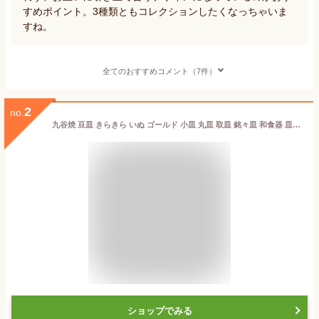
すめポイント。3種類ともコレクションしたくなっちゃいま
すね。
全てのおすすめコメント（7件）
2
no.
九谷焼 豆皿 きらきら いぬ ゴールド 小皿 丸皿 取皿 銘々皿 和食器 皿 豆皿 子供用 人気 ギフト 九谷焼 贈り物 結婚祝い 内祝い お祝い
ショップでみる