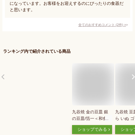
になっています。お客様をお迎えするのにぴったりの食器だ
と思います。
全てのおすすめコメント
(
2
件)
>
ランキング内で紹介されている商品
九谷焼 金の豆皿 銀
九谷焼 豆
の豆皿/箔一＜和食器
ら いぬ 
九谷焼 小皿 取皿 人
皿 丸皿 
ショップでみる
ショッ
気 ギフト 贈り物 プ
和食器 皿