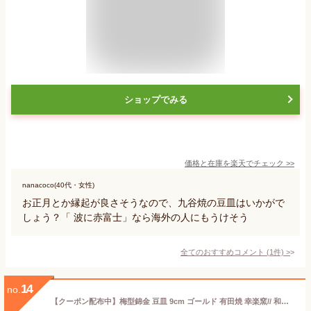
ショップでみる
価格と在庫を
楽天
でチェック
>>
nanacoco(40代・女性)
お正月とか縁起が良さそうなので、九谷焼の豆皿はいかがで
しょう？「 波に赤富士」なら海外の人にもうけそう
全てのおすすめコメント
(
1
件)
>
14
no.
【クーポン配布中】梅型錦金 豆皿 9cm ゴールド 有田焼 幸楽窯// 和食器 食器 ありたやき 佐賀県 小皿 豆皿 珍味皿 正月 お祝い おもてなし 贈答品 梅 花型 金色 ゴールド かわいい おしゃれ 結婚祝い お正月 ハレの日 お正月料理 テーブルコーディネート