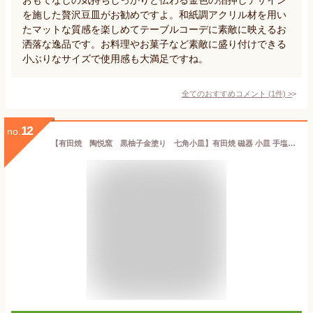
を施した贅沢豆皿がお勧めですよ。和紙調アクリル材を用い
たマットな質感を楽しめてテーブルコーデに素敵に映えるお
洒落な逸品です。お料理やお菓子など素敵に盛り付けできる
小ぶりなサイズで使用感も大満足ですね。
全てのおすすめコメント
(
1
件)
>
12
no.
【有田焼 陶悦窯 黒柚子金塗り 七角小皿】有田焼 磁器 小皿 手塩皿 おてしょ皿 変形皿 薬味皿 金 和菓子 珍味 薬味 おつまみ おしゃれ 和食器 ギフト 引き出物 内祝い プレゼント