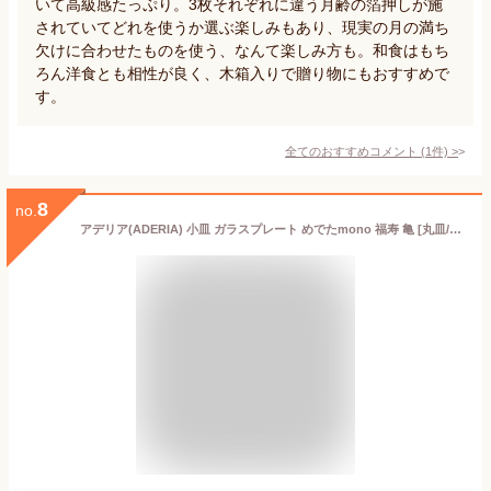
いて高級感たっぷり。3枚それぞれに違う月齢の箔押しが施
されていてどれを使うか選ぶ楽しみもあり、現実の月の満ち
欠けに合わせたものを使う、なんて楽しみ方も。和食はもち
ろん洋食とも相性が良く、木箱入りで贈り物にもおすすめで
す。
全てのおすすめコメント
(
1
件)
>
8
no.
アデリア(ADERIA) 小皿 ガラスプレート めでたmono 福寿 亀 [丸皿/豆皿/直径約9cm ] 日本製 化粧箱入 誕生日 ギフト プレゼント 6032