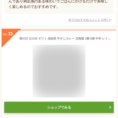
んであり満足感のある味わいでごはんにかけるだけで美味し
く楽しめるのでおすすめです。
全てのおすすめコメント
(
1
件)
>
13
no.
母の日 父の日 ギフト 倶知安 牛すじカレー 北海道 3個 5個 中辛 レトルト食品 牛すじ 牛肉 カレー お取り寄せ グルメ 贈り物 プレゼント お祝い 内祝い お返し 男性 女性 詰め合わせ GW 帰省土産 お中元 暑中見舞い 惣菜 保存食
ショップでみる