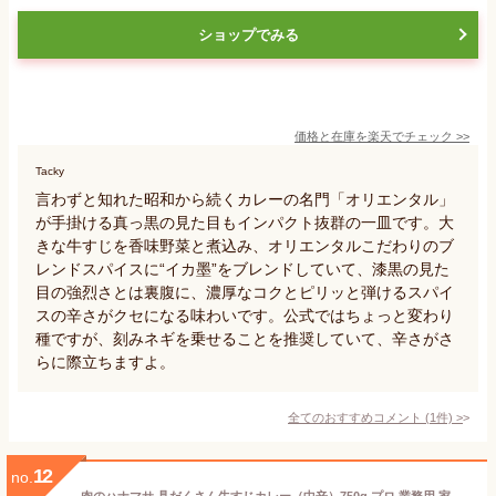
ショップでみる
価格と在庫を
楽天
でチェック
>>
Tacky
言わずと知れた昭和から続くカレーの名門「オリエンタル」
が手掛ける真っ黒の見た目もインパクト抜群の一皿です。大
きな牛すじを香味野菜と煮込み、オリエンタルこだわりのブ
レンドスパイスに“イカ墨”をブレンドしていて、漆黒の見た
目の強烈さとは裏腹に、濃厚なコクとピリッと弾けるスパイ
スの辛さがクセになる味わいです。公式ではちょっと変わり
種ですが、刻みネギを乗せることを推奨していて、辛さがさ
らに際立ちますよ。
全てのおすすめコメント
(
1
件)
>
12
no.
肉のハナマサ 具だくさん牛すじカレー（中辛）750g プロ 業務用 家庭用 カレー レトルト 牛すじ