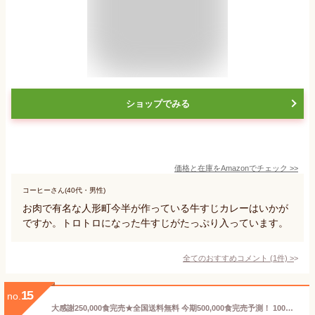
ショップでみる
価格と在庫を
Amazon
でチェック
>>
コーヒーさん(40代・男性)
お肉で有名な人形町今半が作っている牛すじカレーはいかが
ですか。トロトロになった牛すじがたっぷり入っています。
全てのおすすめコメント
(
1
件)
>
15
no.
大感謝250,000食完売★全国送料無料 今期500,000食完売予測！ 100％国産牛すじ＆たまねぎ使用 牛すじ肉カレー210g 中辛 2パック入り 並みのレトルトでは味わえない本格派カレー！ 非常食 保存食