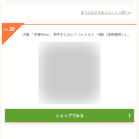
全てのおすすめコメント
(
3
件)
>
20
no.
大阪 「洋食Revo」 和牛すじカレー（レトルト・4箱)［送料無料］[内祝い・出産内祝い・結婚内祝い・快気祝い お返し ギフトにも！][美食サークル]
ショップでみる