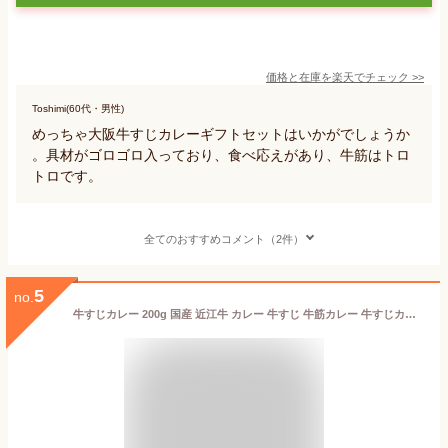
価格と在庫を
楽天
でチェック
>>
Toshimi(60代・男性)
めっちゃ大阪牛すじカレーギフトセットはいかがでしょうか
。具材がゴロゴロ入っており、食べ応えがあり、牛筋はトロ
トロです。
全てのおすすめコメント（2件）
5
no.
牛すじカレー 200g 国産 近江牛 カレー 牛すじ 牛筋カレー 牛すじカレーレトルト レトルト レトルトカレー 父の日 ギフト プレゼント 高級 牛 高級レトルトカレー おいしいカレー 肉 和牛 お取り寄せ 贈り物 内祝い 美味しいものお取り寄せ 美味しい おいしい 大吉商店