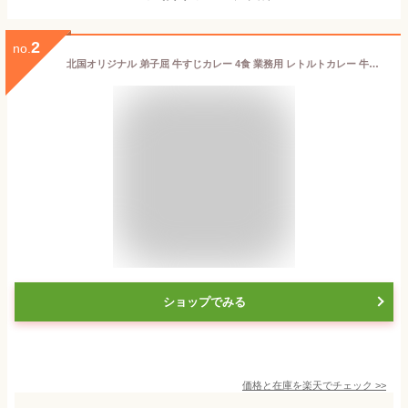
2
no.
北国オリジナル 弟子屈 牛すじカレー 4食 業務用 レトルトカレー 牛スジカレー 牛肉 北海道 カレー 中辛 カレー レトルト 食品 ビーフ 北海道グルメ お取り寄せグルメ ご当地カレー カレー 父の日 食べ物 業務用 備蓄 食料 仕送り 食品 curry 送料無料
ショップでみる
価格と在庫を
楽天
でチェック
>>