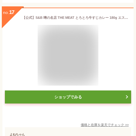
17
no.
【公式】S&B 噂の名店 THE MEAT とろとろ牛すじカレー 180g エスビー食品 公式 レンジ対応 時短 簡便 レトルトカレー カレーレトルト 辛口 牛すじ ビーフカレー 京都丸太町 お食事処やまびこ 監修
ショップでみる
価格と在庫を
楽天
でチェック
>>
よねちゃん