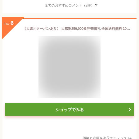
全てのおすすめコメント（2件）
6
no.
【大還元クーポンあり】 大感謝250,000食完売御礼 全国送料無料 100％国産牛すじ＆たまねぎ使用 牛すじ肉カレー210g 中辛 レトルトでは味わえない本格派カレー 非常食 保存食 非常食 保存食
ショップでみる
価格と在庫を
楽天
でチェック
>>