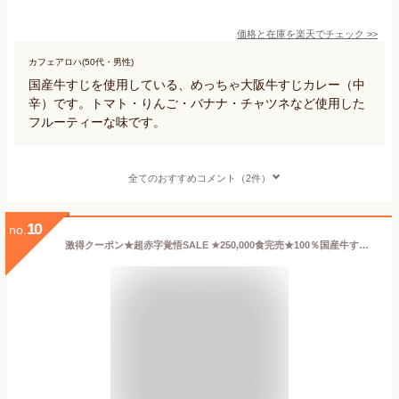
価格と在庫を
楽天
でチェック
>>
カフェアロハ(50代・男性)
国産牛すじを使用している、めっちゃ大阪牛すじカレー（中
辛）です。トマト・りんご・バナナ・チャツネなど使用した
フルーティーな味です。
全てのおすすめコメント（2件）
10
no.
激得クーポン★超赤字覚悟SALE ★250,000食完売★100％国産牛すじ＆たまねぎ使用 牛すじ肉カレー210g 中辛 4パック入り 本格派レトルト 非常食 保存食全国送料無料