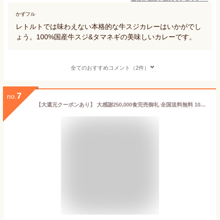
かずフル
レトルトでは味わえない本格的な牛スジカレーはいかがでし
ょう。100%国産牛スジ&タマネギの美味しいカレーです。
全てのおすすめコメント（2件）
7
no.
【大還元クーポンあり】 大感謝250,000食完売御礼 全国送料無料 100％国産牛すじ＆たまねぎ使用 牛すじ肉カレー210g中辛 2パック レトルトでは味わえない本格派カレー 牛筋カレー 非常食 保存食 非常食 保存食