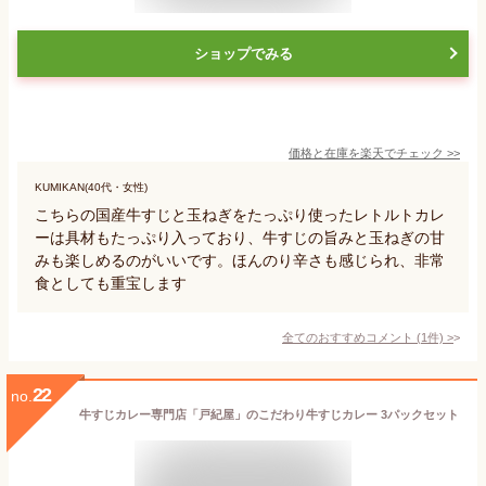
ショップでみる
価格と在庫を
楽天
でチェック
>>
KUMIKAN(40代・女性)
こちらの国産牛すじと玉ねぎをたっぷり使ったレトルトカレ
ーは具材もたっぷり入っており、牛すじの旨みと玉ねぎの甘
みも楽しめるのがいいです。ほんのり辛さも感じられ、非常
食としても重宝します
全てのおすすめコメント
(
1
件)
>
22
no.
牛すじカレー専門店「戸紀屋」のこだわり牛すじカレー 3パックセット