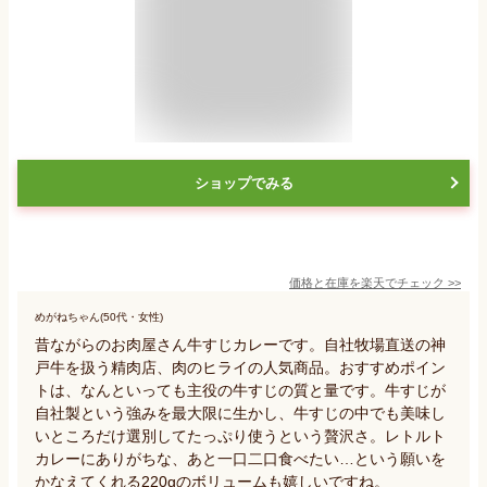
ショップでみる
価格と在庫を
楽天
でチェック
>>
めがねちゃん(50代・女性)
昔ながらのお肉屋さん牛すじカレーです。自社牧場直送の神
戸牛を扱う精肉店、肉のヒライの人気商品。おすすめポイン
トは、なんといっても主役の牛すじの質と量です。牛すじが
自社製という強みを最大限に生かし、牛すじの中でも美味し
いところだけ選別してたっぷり使うという贅沢さ。レトルト
カレーにありがちな、あと一口二口食べたい…という願いを
かなえてくれる220gのボリュームも嬉しいですね。