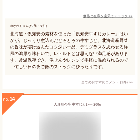
価格と在庫を
楽天
でチェック
>>
めがねちゃん(50代・女性)
北海道・倶知安の素材を使った「倶知安牛すじカレー」はい
かが。じっくり煮込んだとろとろの牛すじと、北海道産野菜
の旨味が溶け込んだコク深い一品。デミグラスを思わせる洋
風の濃厚な味わいで、レトルトとは思えない満足感がありま
す。常温保存でき、湯せんやレンジで手軽に温められるので
、忙しい日の夜ご飯のストックにぴったりです。
全てのおすすめコメント
(
1
件)
>
14
no.
人形町今半 牛すじカレー 200g