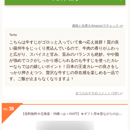
価格と在庫を
Amazon
でチェック
>>
Tacky
こちらは牛すじがゴロッと入っていて食べ応え抜群！質の良
い薩州牛をじっくり煮込んでいるので、牛肉の香りがふわっ
と広がり、スパイスと甘み、旨みのバランスも絶妙。やや脂
が強めでコクがしっかり感じられるのも牛すじを使ったカレ
ーならではの嬉しいポイント！日本の王道カレーの良さをし
っかり押さえつつ、贅沢な牛すじの存在感を楽しめる一品で
す。ご飯が止まらなくなりますよ！
全てのおすすめコメント
(
1
件)
>
19
no.
【送料無料※北海道・沖縄へは＋500円】★ギフト用★昔ながらのお肉屋さん牛すじカレー 5食ギフトボックス入 お取り寄せグルメ ギフト 誕生日 自宅用 肉 簡単 お中元 御中元 お歳暮 御歳暮 父の日 母の日 敬老の日