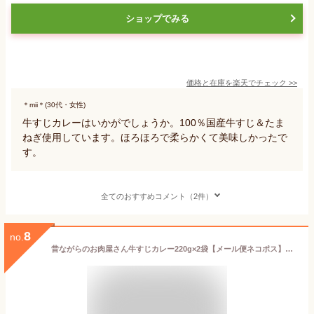
ショップでみる
価格と在庫を
楽天
でチェック
>>
＊mii＊(30代・女性)
牛すじカレーはいかがでしょうか。100％国産牛すじ＆たま
ねぎ使用しています。ほろほろで柔らかくて美味しかったで
す。
全てのおすすめコメント（2件）
8
no.
昔ながらのお肉屋さん牛すじカレー220g×2袋【メール便ネコポス】お取り寄せグルメ 肉 お家カフェ 簡単 備蓄用 お試し