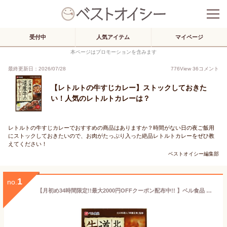
受付中
人気アイテム
マイページ
本ページはプロモーションを含みます
最終更新日：2026/07/28
776
View
36
コメント
【レトルトの牛すじカレー】ストックしておきた
い！人気のレトルトカレーは？
レトルトの牛すじカレーでおすすめの商品はありますか？時間がない日の夜ご飯用
にストックしておきたいので、お肉がたっぷり入った絶品レトルトカレーをぜひ教
えてください！
ベストオイシー編集部
1
no.
【月初め34時間限定!!最大2000円OFFクーポン配布中!! 】ベル食品 北海道 道産牛の牛すじカレー200g 中辛