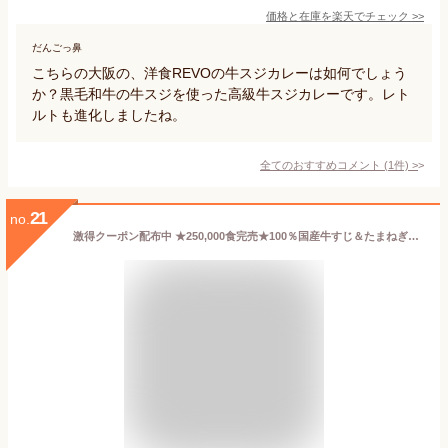
価格と在庫を
楽天
でチェック
>>
だんごっ鼻
こちらの大阪の、洋食REVOの牛スジカレーは如何でしょう
か？黒毛和牛の牛スジを使った高級牛スジカレーです。レト
ルトも進化しましたね。
全てのおすすめコメント
(
1
件)
>
21
no.
激得クーポン配布中 ★250,000食完売★100％国産牛すじ＆たまねぎ使用 牛すじ肉カレー210g 中辛 3パック入り 本格派レトルト 非常食 保存食【全国送料無料】