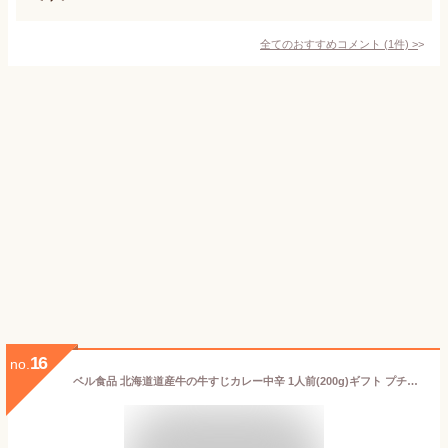
全てのおすすめコメント
(
1
件)
>
16
no.
ベル食品 北海道道産牛の牛すじカレー中辛 1人前(200g)ギフト プチギフト 500円以下 お菓子以外 アウトドア キャンプ キャンプ飯 レトルトカレー ルーカレー