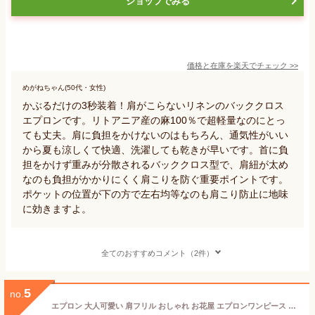
ショップでみる
価格と在庫を
楽天
でチェック
>>
めがねちゃん(50代・女性)
かぶるだけの3秒装着！肩がこらないリネンのバッククロス
エプロンです。リトアニア産の麻100％で超軽量なのにとっ
ても丈夫。肩に負担をかけないのはもちろん、通気性がいい
から夏も涼しくて快適、洗濯しても乾きが早いです。首に負
担をかけず重みが分散されるバッククロス型で、肩紐が太め
なのも負担がかかりにくく肩こりを防ぐ重要ポイントです。
ポケットの位置が下の方で左右均等なのも肩こり防止に地味
に効きますよ。
全てのおすすめコメント（2件）
5
no.
エプロン 大人可愛い 肩フリル おしゃれ お花屋 エプロンワンピース レディース 女の子 軽い 肩こりしない かぶり カフェエプロン シンプル 北欧 無地 かわいい ベージュ ピンク ブルー ブラウン ブラック 送料無料