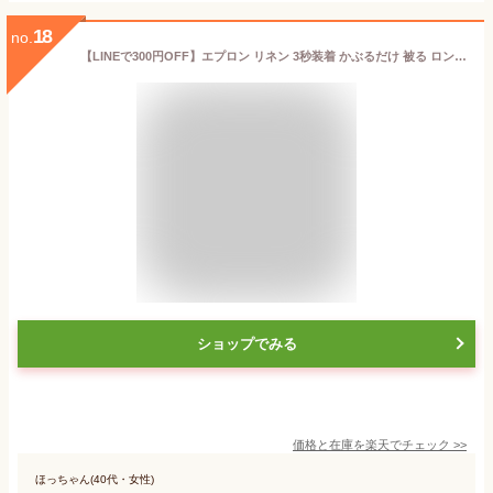
18
no.
【LINEで300円OFF】エプロン リネン 3秒装着 かぶるだけ 被る ロング ショート バッククロス 肩が凝らない リトアニア 麻 100% おしゃれ 軽量 軽い 大きいサイズ 無地 カフェ ワンピース 母の日 誕生日 ギフト プレゼント お尻が隠れる 男女兼用【 リネンエプロン 】
ショップでみる
価格と在庫を
楽天
でチェック
>>
ほっちゃん(40代・女性)