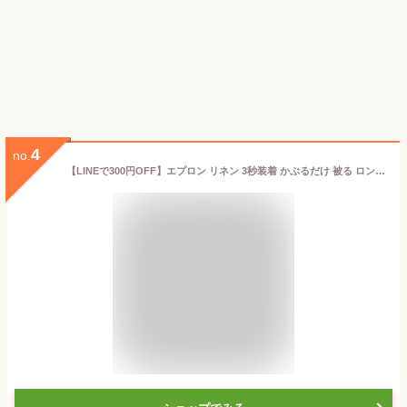
4
no.
【LINEで300円OFF】エプロン リネン 3秒装着 かぶるだけ 被る ロング ショート バッククロス 肩が凝らない リトアニア 麻 100% おしゃれ 軽量 軽い 大きいサイズ 無地 カフェ ワンピース 母の日 誕生日 ギフト プレゼント お尻が隠れる 男性 男女【 リネンエプロン 】