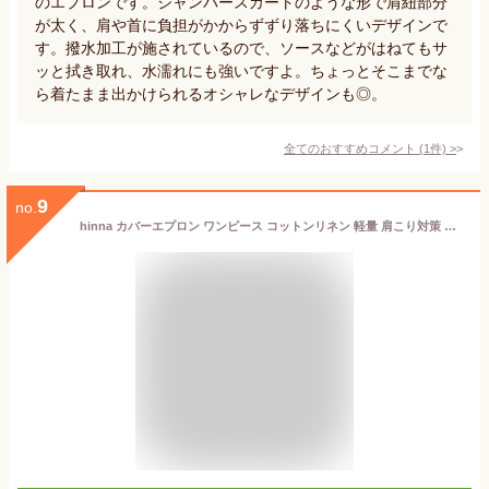
のエプロンです。ジャンパースカートのような形で肩紐部分
が太く、肩や首に負担がかからずずり落ちにくいデザインで
す。撥水加工が施されているので、ソースなどがはねてもサ
ッと拭き取れ、水濡れにも強いですよ。ちょっとそこまでな
ら着たまま出かけられるオシャレなデザインも◎。
全てのおすすめコメント
(
1
件)
>
9
no.
hinna カバーエプロン ワンピース コットンリネン 軽量 肩こり対策 おしゃれ シンプル バッククロス オーバー 料理教室 カフェ 美容室 サロン ガーデニング 花屋 ユニフォーム ヒンナ おしゃれ ブラウン インディゴ ナチュラル 無地 北欧 レディース よつば洋品店 学校