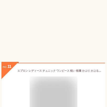
11
no.
エプロン レディース チュニック ワンピース 軽い 軽量 かぶり かぶるだけ 薄手 シワにならない 花柄 ゆったり 大きいサイズ おしゃれ かわいい チュニックエプロン ポケット付き プリーツ M L ポリエステル お尻が隠れる ロング 体型カバー 可愛い ソフィアヴァレンチ...