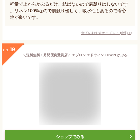
軽量で上からかぶるだけ、結ばないので肩凝りはしないです
。リネン100%なので肌触り優しく、吸水性もあるので着心
地が良いです。
全てのおすすめコメント
(
6
件)
>
19
no.
＼送料無料！月間優良受賞店／ エプロン エドウィン EDWIN かぶるだけ 大きいサイズ レディース メンズ h型 男女兼用 ユニセックス シンプル 大きめ ゆったり M L LL 3L 保育士 介護士 ギフト プレゼント キャンプ アウトドア ブランド サムシング 高学年 高校生 子供 母の日
ショップでみる