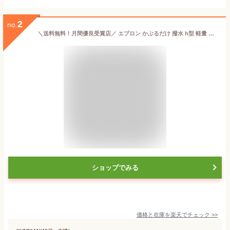
2
no.
＼送料無料！月間優良受賞店／ エプロン かぶるだけ 撥水 h型 軽量 大きいサイズ トリマー ロング ワッシャー 軽い トリミング 美容師 アウトドア DIY 肩こらない ギフト 男女兼用 レディース メンズ ゆったり おしゃれ シンプル 保育士 介護士 かわいい ユニセックス
ショップでみる
価格と在庫を
楽天
でチェック
>>