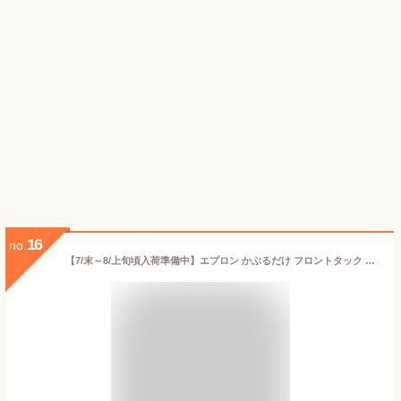
16
no.
【7/末～8/上旬頃入荷準備中】エプロン かぶるだけ フロントタック チュニックエプロン レディース 撥水加工 保育士 介護士 おしゃれ 仕事用 エプロンチュニック エプロンワンピース ギフト ▼6/3 10時～再再販（ベージュ生産終了）【メール便送料無料】