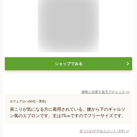
ショップでみる
価格と在庫を
楽天
でチェック
>>
カフェアロハ(50代・男性)
肩こりが気になる方に着用されている、腰から下のギャルソ
ン風のエプロンです。丈は75㎝ですのでフリーサイズです。
全てのおすすめコメント
(
1
件)
>