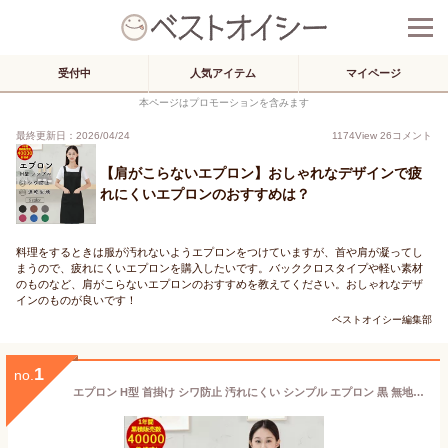
受付中
人気アイテム
マイページ
本ページはプロモーションを含みます
最終更新日：2026/04/24
1174
View
26
コメント
【肩がこらないエプロン】おしゃれなデザインで疲
れにくいエプロンのおすすめは？
料理をするときは服が汚れないようエプロンをつけていますが、首や肩が凝ってし
まうので、疲れにくいエプロンを購入したいです。バッククロスタイプや軽い素材
のものなど、肩がこらないエプロンのおすすめを教えてください。おしゃれなデザ
インのものが良いです！
ベストオイシー編集部
1
no.
エプロン H型 首掛け シワ防止 汚れにくい シンプル エプロン 黒 無地 大容量ポケット 保育園 保育士 中学校 料理教室用 女性用 男性用 エプロン メンズ レデイース カフェエプロン おしゃれ ワークエプロン 母の日 送料無料 ギフト プレゼント