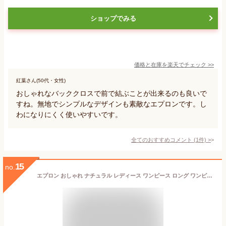
ショップでみる
価格と在庫を
楽天
でチェック
>>
紅葉さん(50代・女性)
おしゃれなバッククロスで前で結ぶことが出来るのも良いで
すね。無地でシンプルなデザインも素敵なエプロンです。し
わになりにくく使いやすいです。
全てのおすすめコメント
(
1
件)
>
15
no.
エプロン おしゃれ ナチュラル レディース ワンピース ロング ワンピースエプロン 割烹着 北欧 大きいサイズ 胸当てエプロン H型 ゆったり バッククロス 母の日 プレゼント ママ ギフト ホワイト ベージュ ブラウン KET140133