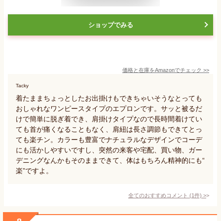
ショップでみる
価格と在庫を
Amazon
でチェック
>>
Tacky
着たままちょっとしたお出掛けもできちゃいそうなとっても
おしゃれなワンピースタイプのエプロンです。サッと被るだ
けで簡単に脱ぎ着でき、肩掛けタイプなので長時間着けてい
ても首が痛くなることもなく、肩紐は長さ調節もできてとっ
ても楽チン。カラーも豊富でナチュラルなデザインでコーデ
にも活かしやすいですし、突然の来客や宅配、買い物、ガー
デニングなんかもそのままできて、体はもちろん精神的にも“
楽”ですよ。
全てのおすすめコメント
(
1
件)
>