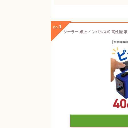
1
no.