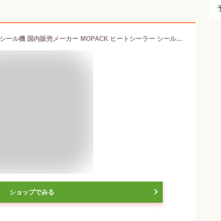
卓上シーラー MFS-400 シーラー 卓上 シール機 国内販売メーカー MOPACK ヒートシーラー シール長さ 40cm 幅2mm メーカー保証1年付き 保存 菓子 袋とじ 食品 簡単 40センチ 業務用 オフィス 店舗
ショップでみる