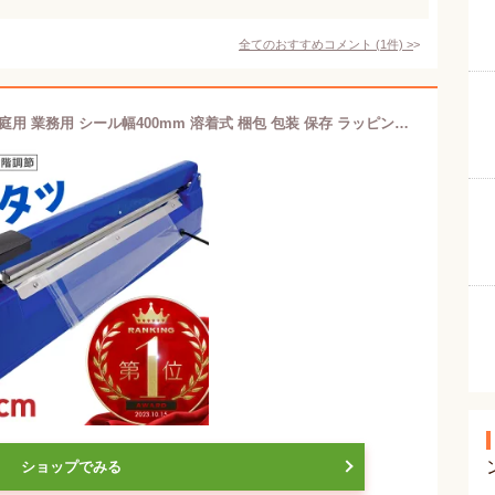
全てのおすすめコメント
(
1
件)
>
シーラー 卓上 インパルス式 高性能 家庭用 業務用 シール幅400mm 溶着式 梱包 包装 保存 ラッピング エアパッキン 乾物 お菓子 本 古本 食べ物 湿気防止
ショップでみる