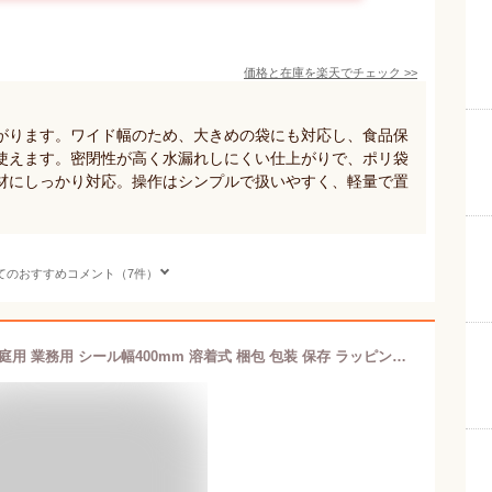
価格と在庫を
楽天
でチェック
>>
がります。ワイド幅のため、大きめの袋にも対応し、食品保
使えます。密閉性が高く水漏れしにくい仕上がりで、ポリ袋
材にしっかり対応。操作はシンプルで扱いやすく、軽量で置
てのおすすめコメント（7件）
シーラー 卓上 インパルス式 高性能 家庭用 業務用 シール幅400mm 溶着式 梱包 包装 保存 ラッピング エアパッキン 乾物 お菓子 本 古本 食べ物 湿気防止