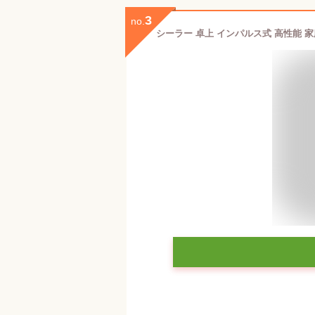
3
no.