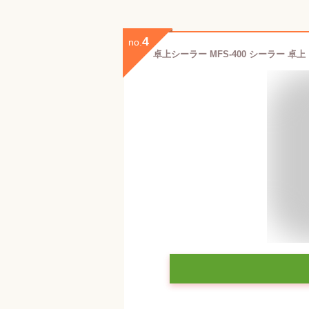
4
no.