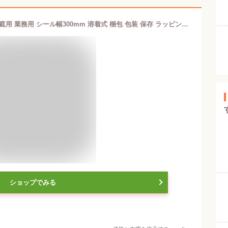
シーラー 卓上 インパルス式 高性能 家庭用 業務用 シール幅300mm 溶着式 梱包 包装 保存 ラッピング エアパッキン 乾物 お菓子 本 古本 食べ物 湿気防止
ショップでみる