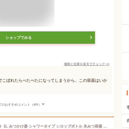
ショップでみる
価格と在庫を
楽天
でチェック
>>
でこぼれたらべたべたになってしまうから。この容器はいか
てのおすすめコメント（4件）
【かき氷必須】ハンディシャワーセット 1L みつかけ器 シャワータイプ シロップボトル 氷みつ容器 縁日 屋台 イベント 業務用