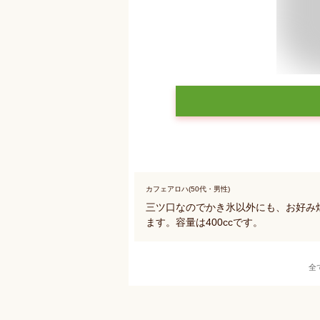
カフェアロハ(50代・男性)
三ツ口なのでかき氷以外にも、お好み
ます。容量は400ccです。
全