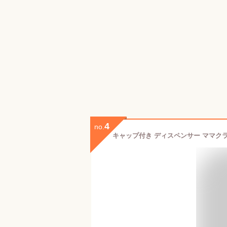
4
no.