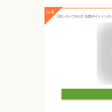
2
no.