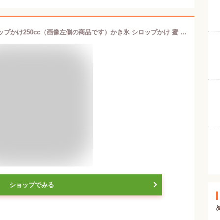
【氷シロップかけ】丸型ポイントシロップかけ250cc（画像左側の商品です）かき氷 シロップかけ 蜜 氷蜜かけ 蜜かけ シロップかけ 氷蜜 蜜かけ コンク コンクかけ シロップ容器 かき氷 お祭り 縁日 イベント かき氷道具 かき氷備品 カキ氷 カキ氷備品 氷用品
ショップでみる