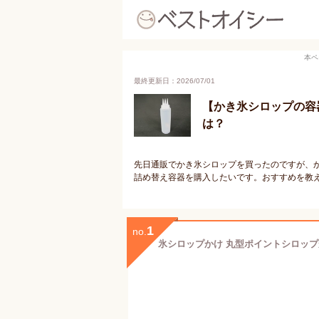
本ペ
最終更新日：2026/07/01
【かき氷シロップの容
は？
先日通販でかき氷シロップを買ったのですが、
詰め替え容器を購入したいです。おすすめを教
1
no.