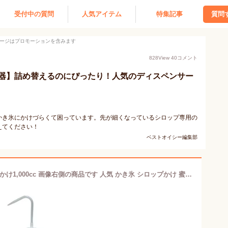
受付中の質問
人気アイテム
特集記事
質問
ージはプロモーションを含みます
828
View
40
コメント
器】詰め替えるのにぴったり！人気のディスペンサー
かき氷にかけづらくて困っています。先が細くなっているシロップ専用の
えてください！
ベストオイシー編集部
氷シロップかけ 丸型ポイントシロップかけ1,000cc 画像右側の商品です 人気 かき氷 シロップかけ 蜜 氷蜜かけ 蜜かけ おすすめ シロップかけ 氷蜜 蜜かけ コンク コンクかけ シロップ容器 かき氷 お祭り 縁日 イベント かき氷道具 かき氷備品 カキ氷 カキ氷備品 氷用品