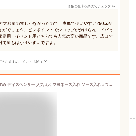
価格と在庫を
楽天
でチェック
>>
ど大容量の物しかなかったので、家庭で使いやすい250ccが
かがでしょう。ピンポイントでシロップがかけられ、ドバっ
家庭用・イベント用どちらでも人気の高い商品です。広口で
付で量もはかりやすいですよ。
てのおすすめコメント（3件）
三ツ口 ディスペンサー 400cc 白 おすすめ ディスペンサー 人気 3穴 マヨネーズ入れ ソース入れ 3つ穴 マヨネーズ差し かき氷シロップ マスタード お好み焼道具 寿司道具 サラダ マヨネーズかけ マヨネーズボトル ケチャップ入れ ドレッシング入れ 氷シロップかけ ソース