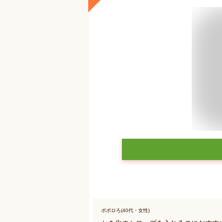
ポポロろ(40代・女性)