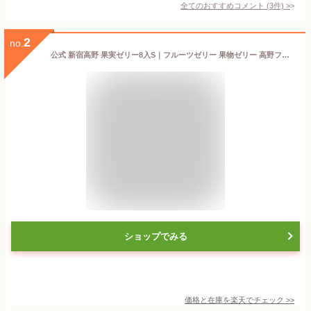
全てのおすすめコメント
(
3
件)
>
2
no.
公式 新宿高野 果実ゼリー8入S｜フルーツゼリー 果物ゼリー 高野フルーツ 果物 おしゃれ ギフト 高級 お祝い 内祝い お返し プレゼント お礼 スイーツ くだもの 詰め合わせ セット 手土産 お中元 御中元 夏ギフト ご褒美 自分用
ショップでみる
価格と在庫を
楽天
でチェック
>>