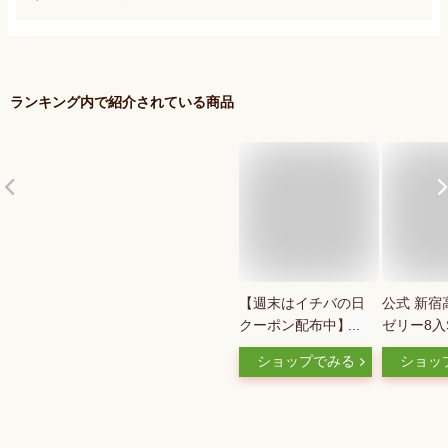
ランキング内で紹介されている商品
【週末はイチバの日
公式 新宿
クーポン配布中】 東
ゼリー8入
京 ミカド珈琲 コー
ツゼリー 
ショップでみる
ショッ
ヒーゼリー8個セッ
高野フルー
ト [冷やしておいし
おしゃれ 
い 珈琲 喫茶店の味
級 お祝い
食後のデザート スイ
返し プレ