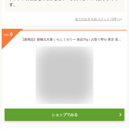
す。
全てのおすすめコメント
(
2
件)
>
9
no.
【新商品】新橋玉木屋 いちじくゼリー 単品70g | お取り寄せ 東京 老舗 人気 定番 グルメ デザート いちじく 無花果 国産 プレゼント スイーツ 常温 個包装 高級 御礼 美味しい 内祝 手土産 花以外 食べ物 ゼリー 食品 御中元 お中元
ショップでみる