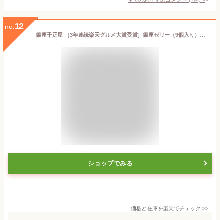
12
no.
銀座千疋屋 ［3年連続楽天グルメ大賞受賞］銀座ゼリー（9個入り）［［送料無料］［ポイント2倍］～ お中元 御中元 父の日 母の日 ゼリー ギフト 詰め合わせ 贈り物 フルーツ スイーツ プレゼント お菓子 内祝い 誕生日 お祝い 御礼 快気内祝 千疋屋 ～
ショップでみる
価格と在庫を
楽天
でチェック
>>