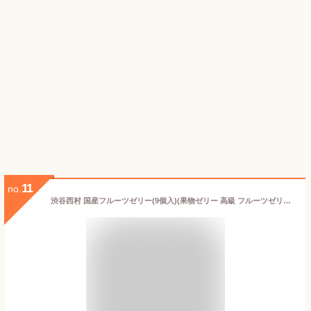
11
no.
渋谷西村 国産フルーツゼリー(9個入)(果物ゼリー 高級 フルーツゼリー ギフト お取り寄せ 詰合せ お供え マスカット マンゴー パッションフルーツ ブルーベリー 桃 いちご 御見舞 退院祝い 手土産 プレゼント お土産 詰め合わせ 贈答 お祝い) お中元