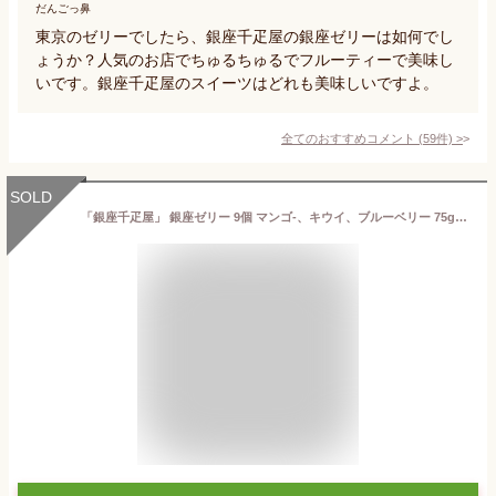
だんごっ鼻
東京のゼリーでしたら、銀座千疋屋の銀座ゼリーは如何でし
ょうか？人気のお店でちゅるちゅるでフルーティーで美味し
いです。銀座千疋屋のスイーツはどれも美味しいですよ。
全てのおすすめコメント
(
59
件)
>
SOLD
「銀座千疋屋」 銀座ゼリー 9個 マンゴ-、キウイ、ブルーベリー 75g×各2個、ラ・フランス、グレープフルーツ、さくらんぼ 75g×各1個 計9個 洋スイーツ 東京都 プレゼント ギフト 贈り物 贈答 記念日 人気 熨斗対応 名入れ 送料無料 産地直送 内祝い