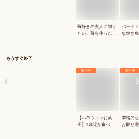
苺好きの友人に贈り
パーティ
たい。苺を使ったお
な焼き鳥
菓子・スイーツを教
していま
えてください。
もうすぐ終了
受付中
受付中
【ハロウィンお菓
本格的な
子】1歳児が食べら
お取り寄
れる！ハロウィン用
お菓子のおすすめ