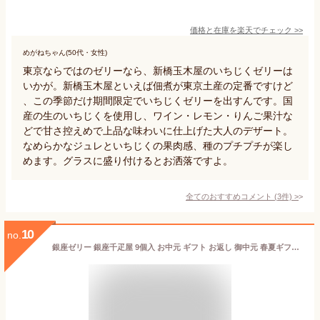
価格と在庫を
楽天
でチェック
>>
めがねちゃん(50代・女性)
東京ならではのゼリーなら、新橋玉木屋のいちじくゼリーは
いかが。新橋玉木屋といえば佃煮が東京土産の定番ですけど
、この季節だけ期間限定でいちじくゼリーを出すんです。国
産の生のいちじくを使用し、ワイン・レモン・りんご果汁な
どで甘さ控えめで上品な味わいに仕上げた大人のデザート。
なめらかなジュレといちじくの果肉感、種のプチプチが楽し
めます。グラスに盛り付けるとお洒落ですよ。
全てのおすすめコメント
(
3
件)
>
10
no.
銀座ゼリー 銀座千疋屋 9個入 お中元 ギフト お返し 御中元 春夏ギフト 詰め合わせ 東京 お土産 誕生日 父の日 母の日 プレゼント お取り寄せ