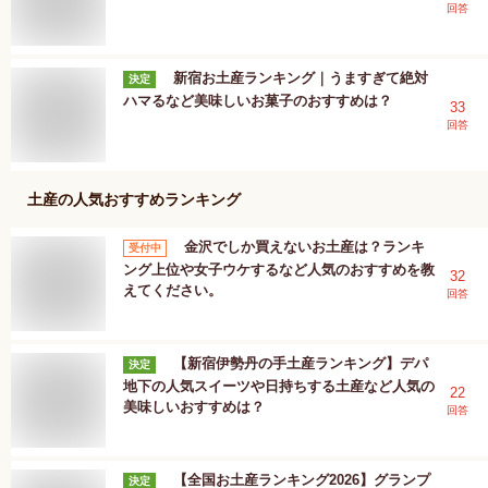
回答
新宿お土産ランキング｜うますぎて絶対
決定
ハマるなど美味しいお菓子のおすすめは？
33
回答
土産
の人気おすすめランキング
金沢でしか買えないお土産は？ランキ
受付中
ング上位や女子ウケするなど人気のおすすめを教
32
えてください。
回答
【新宿伊勢丹の手土産ランキング】デパ
決定
地下の人気スイーツや日持ちする土産など人気の
22
美味しいおすすめは？
回答
【全国お土産ランキング2026】グランプ
決定