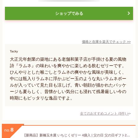
ショップでみる
価格と在庫を
楽天
でチェック
>>
Tacky
大正元年創業の築地にある老舗和菓子店が手掛ける夏の風物
詩『ラムネ』の味わいを爽やかに楽しめる飲むゼリーです。
ひんやりとした喉ごしとラムネの爽やかな風味が美味しく、
中には瓶入りラムネに浮かぶビー玉のような丸いラムネボー
ルが入っていて見た目も涼しげ。青い朝顔が描かれたパッケ
ージも夏らしく、昔懐かしい気分にも浸れて残暑厳しい今の
時期にもピッタリな逸品ですよ。
全てのおすすめコメント
(
8
件)
>
8
no.
【新商品】新橋玉木屋 いちじくゼリー 4袋入 | 父の日 父の日ギフト2026 ビール お中元 グルメ お取り寄せ 東京 老舗 人気 定番 デザート いちじく 無花果 国産 プレゼント 常温 個包装 スイーツ 御礼 美味しい 内祝 手土産 食べ物 ゼリー 食品 ギフト 贈り物 詰め合わせ