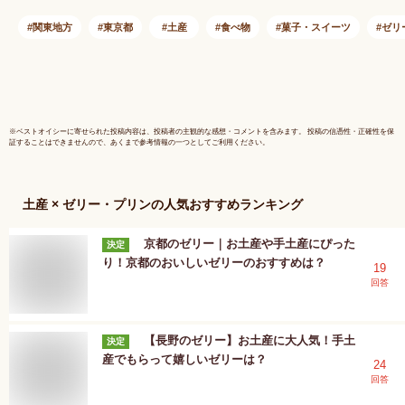
ーツ お返し 出産 結
礼 スイー
婚 ギフト 甘味グル
の 詰め合
関東地方
東京都
土産
食べ物
菓子・スイーツ
ゼリ
メ 産地直送 贅沢ギ
ト 手土産
フト プレゼント ハ
中元 夏ギ
ロウィン 人気 高級
美 自分用
お菓子
※
ベストオイシー
に寄せられた投稿内容は、投稿者の主観的な感想・コメントを含みます。 投稿の信憑性・正確性を保
証することはできませんので、あくまで参考情報の一つとしてご利用ください。
土産 × ゼリー・プリン
の人気おすすめランキング
京都のゼリー｜お土産や手土産にぴった
決定
り！京都のおいしいゼリーのおすすめは？
19
回答
【長野のゼリー】お土産に大人気！手土
決定
産でもらって嬉しいゼリーは？
24
回答