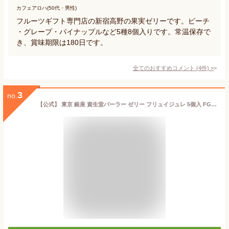
カフェアロハ(50代・男性)
フルーツギフト専門店の新宿高野の果実ゼリーです。ピーチ
・グレープ・パイナップルなど5種8個入りです。常温保存で
き、賞味期限は180日です。
全てのおすすめコメント
(
4
件)
>
3
no.
【公式】 東京 銀座 資生堂パーラー ゼリー フリュイジュレ 5個入 FG22 フルーツゼリー 5種5個 詰め合わせ ゼリーギフト ジュレ 白桃 マンゴー チェリー はっさく ラ・フランス 洋菓子 スイーツ お中元 ギフト 2026 暑中見舞い お祝い 出産祝い 内祝い 手土産 東京土産