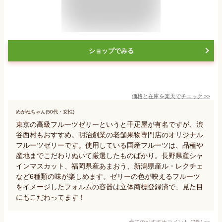
ショップでみる
価格と在庫を
楽天
でチェック
>>
めがねちゃん(50代・女性)
東京の高級フルーツゼリーというと千疋屋が有名ですが、渋
谷西村もおすすめ。明治創業の老舗果物専門店のオリジナル
フルーツゼリーです。使用している国産フルーツは、品種や
産地までこだわりぬいて厳選したものばかり。長野県産シャ
インマスカット、福岡県産あまおう、新潟県産ル・レクチェ
など6種類の味が楽しめます。ゼリーの色が映えるフルーツ
をイメージしたフォルムの容器は立体商標登録済で、見た目
にもこだわってます！
全てのおすすめコメント
(
7
件)
>