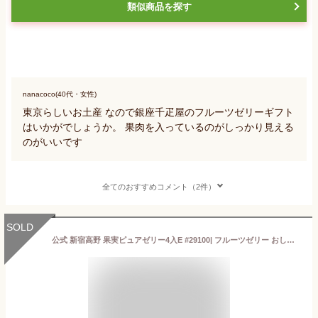
類似商品を探す
nanacoco(40代・女性)
東京らしいお土産 なので銀座千疋屋のフルーツゼリーギフト
はいかがでしょうか。 果肉を入っているのがしっかり見える
のがいいです
全てのおすすめコメント（2件）
SOLD
公式 新宿高野 果実ピュアゼリー4入E #29100| フルーツゼリー おしゃれ ギフト 内祝い プレゼント お祝い お礼 スイーツ 詰め合わせ セット 高級 果物ゼリー 高野フルーツ 果実型 卒業 入学 ご褒美 自分用