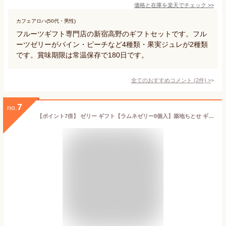
価格と在庫を
楽天
でチェック
>>
カフェアロハ(50代・男性)
フルーツギフト専門店の新宿高野のギフトセットです。フル
ーツゼリーがパイン・ピーチなど4種類・果実ジュレが2種類
です。賞味期限は常温保存で180日です。
全てのおすすめコメント
(
2
件)
>
7
no.
【ポイント7倍】 ゼリー ギフト【ラムネゼリー8個入】築地ちとせ ギフト 個包装 スイーツ ゼリー 洋菓子 プレゼント 内祝い お返し お祝い 出産祝い 結婚 お礼 職場 退職 菓子折り ご挨拶 東京 お土産 手土産 おしゃれ のし 熨斗 お供え お中元 夏ギフト 暑中見舞い