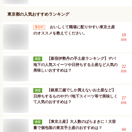
東京都
の人気おすすめランキング
おいしくて職場に配りやすい東京土産
受付中
のオススメを教えてください。
18
回答
【新宿伊勢丹の手土産ランキング】デパ
決定
地下の人気スイーツや日持ちする土産など人気の
22
美味しいおすすめは？
回答
【銀座三越でしか買えないお土産など】
決定
日持ちするものやデパ地下スイーツ等で美味しく
27
て人気のおすすめは？
回答
【東京土産】大人数のばらまきに！大容
決定
量で個包装の東京手土産のおすすめは？
44