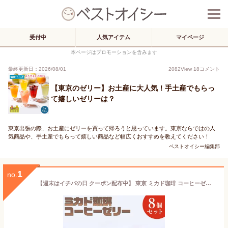
受付中
人気アイテム
マイページ
本ページはプロモーションを含みます
最終更新日：2026/08/01
2082
View
18
コメント
【東京のゼリー】お土産に大人気！手土産でもらっ
て嬉しいゼリーは？
東京出張の際、お土産にゼリーを買って帰ろうと思っています。東京ならではの人
気商品や、手土産でもらって嬉しい商品など幅広くおすすめを教えてください！
ベストオイシー編集部
1
no.
【週末はイチバの日 クーポン配布中】 東京 ミカド珈琲 コーヒーゼリー8個セット [冷やしておいしい 珈琲 喫茶店の味 食後のデザート スイーツ お返し 出産 結婚 ギフト 甘味グルメ 産地直送 贅沢ギフト プレゼント ハロウィン 人気 高級 お菓子