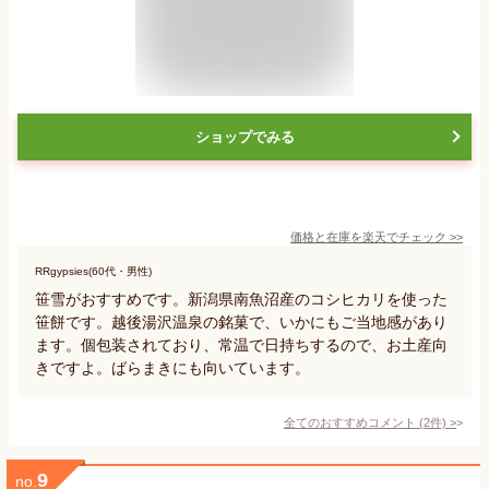
ショップでみる
価格と在庫を
楽天
でチェック
>>
RRgypsies(60代・男性)
笹雪がおすすめです。新潟県南魚沼産のコシヒカリを使った
笹餅です。越後湯沢温泉の銘菓で、いかにもご当地感があり
ます。個包装されており、常温で日持ちするので、お土産向
きですよ。ばらまきにも向いています。
全てのおすすめコメント
(
2
件)
>
9
no.