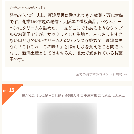
めがねちゃん(50代・女性)
発売から40年以上、新潟県民に愛されてきた銘菓・万代太鼓
です。創業150年超の老舗・大阪屋の看板商品。バウムクー
ヘンにクリームを詰めた、一見どこにでもあるようなシンプ
ルなお菓子ですが、サックリとした生地と、あっさり甘すぎ
ない口どけのいいクリームとのバランスが絶妙で、新潟県民
なら「これこれ、この味！」と懐かしさを覚えること間違い
なし。新潟土産としてはもちろん、地元で愛されているお菓
子です。
全てのおすすめコメント
(
18
件)
>
15
no.
笹だんご（つぶ餡＋こし餡）各5個入り 田中屋本店 こしあん つぶあん よもぎ 秘密のケンミンショー モーニングバードで紹介 笹団子 手作業 保存料・防腐剤不使用 新潟土産 新潟県 生産者直送 お取り寄せ ギフト プレゼント 贈り物 送料無料