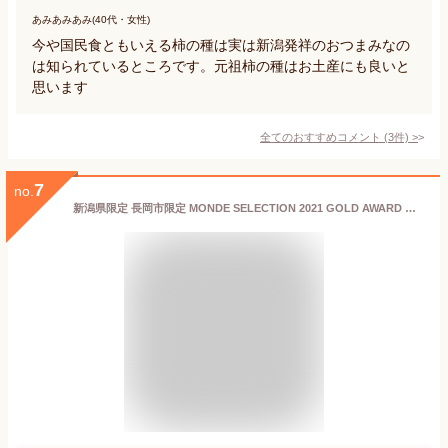
あみあみあみ(40代・女性)
今や国民食ともいえる柿の種は実は新潟発祥のおつまみなの
は知られているところです。元祖柿の種はお土産にも良いと
思います
全てのおすすめコメント
(
3
件)
>
7
no.
新潟県限定 長岡市限定 MONDE SELECTION 2021 GOLD AWARD 安田牛乳 ラングドシャー 新潟県酪農発祥の地 YASUDA MILK LANGUE DE CHAT 菓子 15個 ラングドシャ