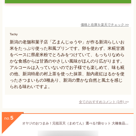
価格と在庫を
楽天
でチェック
>>
Tacky
新潟の老舗和菓子店「乙まんじゅうや」が作る新潟らしいお
米をたっぷり使った和風プリンです。卵を使わず、米糀甘酒
をベースに県産米粉でとろみをつけていて、もっちりなめら
かな食感からは甘酒のやさしい風味がほんのり広がります。
アルコールは入っていないのでお子様でも楽しめて、味も糀
の他、新潟特産の村上茶を使った抹茶、胎内産紅はるかを使
ったさつまいもの3種あり、新潟の豊かな自然と風土を感じ
られる味わいですよ。
全てのおすすめコメント
(
1
件)
>
5
no.
オヤジのおつまみ！元祖豆天（まめてん）選べる7袋セット 大橋食品製造所 和菓子 豆菓子 せんべい 煎餅 スナック お菓子 おつまみ 新潟名物 詰め合わせ 新潟県 生産者直送 お取り寄せ ギフト プレゼント 贈り物 送料無料