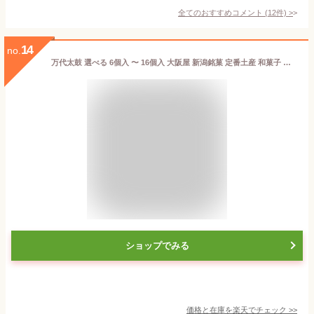
全てのおすすめコメント
(
12
件)
>
14
no.
万代太鼓 選べる 6個入 〜 16個入 大阪屋 新潟銘菓 定番土産 和菓子 洋菓子 バームクーヘン スイーツ 老舗 新潟県 生産者直送 お取り寄せ ギフト プレゼント 贈り物 送料無料
ショップでみる
価格と在庫を
楽天
でチェック
>>