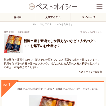
受付中
人気アイテム
マイページ
本ページはプロモーションを含みます
最終更新日：2026/07/11
636
View
24
コメント
新潟土産｜新潟でしか買えないなど！人気のグル
メ・お菓子のお土産は？
新潟旅行を計画中なので、新潟でしか買えないなど特別なお土産を探しています。
新潟ならではの食材を使ったグルメや、地元の人にも人気のあるお菓子などおすす
めのお土産を教えてください。
ベストオイシー編集部
1
no.
越後せんべい詰め合わせ 50袋入（越後せんべい×18枚、豆せんべい×16枚、枚胡麻せんべい×16枚）越後せんべい浜島【湊町新潟のお土産品の定番/煎餅】【お土産/手土産/プレゼント/ギフトに！贈り物】【送料無料】