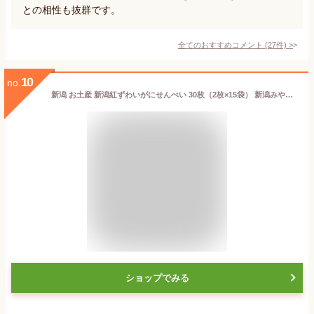
との相性も抜群です。
全てのおすすめコメント
(
27
件)
>
10
no.
新潟 お土産 新潟紅ずわいがにせんべい 30枚（2枚×15袋） 新潟みやげ ズワイガニ 蟹 かに カニ 夢えちご
ショップでみる