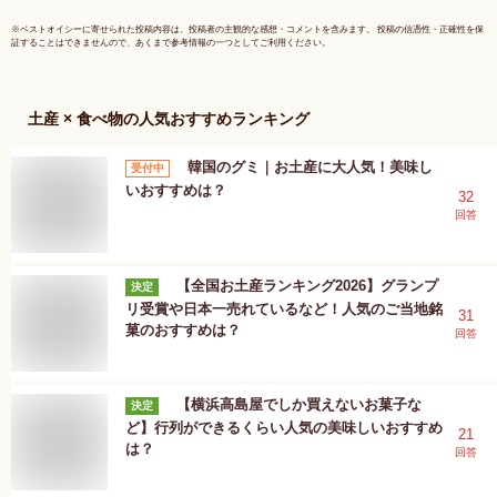
※
ベストオイシー
に寄せられた投稿内容は、投稿者の主観的な感想・コメントを含みます。 投稿の信憑性・正確性を保
証することはできませんので、あくまで参考情報の一つとしてご利用ください。
土産 × 食べ物
の人気おすすめランキング
韓国のグミ｜お土産に大人気！美味し
受付中
いおすすめは？
32
回答
【全国お土産ランキング2026】グランプ
決定
リ受賞や日本一売れているなど！人気のご当地銘
31
菓のおすすめは？
回答
【横浜高島屋でしか買えないお菓子な
決定
ど】行列ができるくらい人気の美味しいおすすめ
21
は？
回答