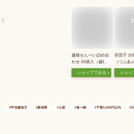
越後せんべい詰め合
笹団子 2
わせ 50袋入（越後せ
（つぶあ
んべい×18枚、豆せ
ん） 右門
ショップでみる
ショッ
んべい×16枚、枚胡
潟名物 笹
麻せんべい×16枚）
さだんご 
越後せんべい浜島
密のケン
【湊町新潟のお土産
新潟県 生
品の定番/煎餅】【お
お取り寄せ
土産/手土産/プレゼ
プレゼント
甲信越地方
新潟県
土産
食べ物
予算5,000円以内
3
ント/ギフトに！贈り
送料無料
物】【送料無料】