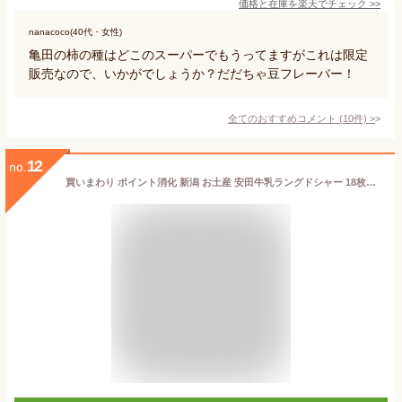
価格と在庫を
楽天
でチェック
>>
nanacoco(40代・女性)
亀田の柿の種はどこのスーパーでもうってますがこれは限定
販売なので、いかがでしょうか？だだちゃ豆フレーバー！
全てのおすすめコメント
(
10
件)
>
12
no.
買いまわり ポイント消化 新潟 お土産 安田牛乳ラングドシャー 18枚入ラングドシャ モンドセレクション 金賞 インターナショナルハイクォリティー賞 受賞