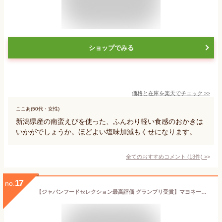
ショップでみる
価格と在庫を
楽天
でチェック
>>
ここあ(50代・女性)
新潟県産の南蛮えびを使った、ふんわり軽い食感のおかきは
いかがでしょうか。ほどよい塩味加減もくせになります。
全てのおすすめコメント
(
13
件)
>
17
no.
【ジャパンフードセレクション最高評価 グランプリ受賞】マヨネーズおかき 自由に選べる おせんべい 新潟米 あられ おかき 越乃美味十選 チャック袋【送料無料セット】【新潟 加藤製菓】