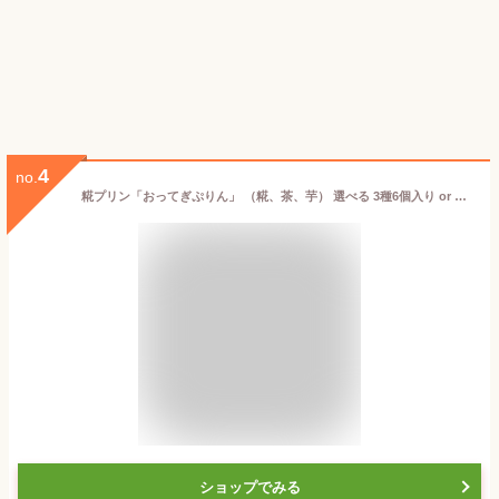
4
no.
糀プリン「おってぎぷりん」 （糀、茶、芋） 選べる 3種6個入り or 3種9個入り 有限会社 乙まんじゅうや 化粧箱入 老舗 スイーツ ぷりん プリン 県産米糀 県産米粉 糀 冷凍 新潟県 生産者直送 お取り寄せ ギフト プレゼント 贈り物
ショップでみる