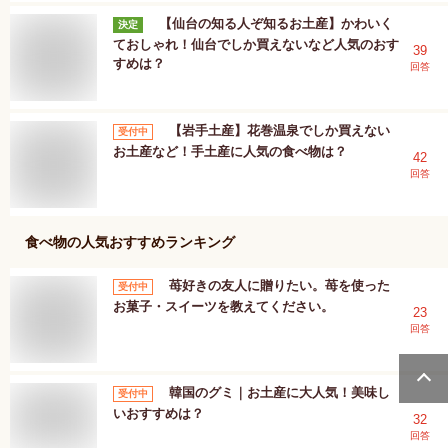
【仙台の知る人ぞ知るお土産】かわいく
決定
ておしゃれ！仙台でしか買えないなど人気のおす
39
すめは？
回答
【岩手土産】花巻温泉でしか買えない
受付中
お土産など！手土産に人気の食べ物は？
42
回答
食べ物
の人気おすすめランキング
苺好きの友人に贈りたい。苺を使った
受付中
お菓子・スイーツを教えてください。
23
回答
韓国のグミ｜お土産に大人気！美味し
受付中
いおすすめは？
32
回答