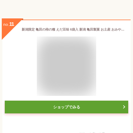
11
no.
新潟限定 亀田の柿の種 えだ豆味 6袋入 新潟 亀田製菓 お土産 おみやげ 柿の種 新潟県産 えだ豆 お菓子 おやつ おつまみ
ショップでみる