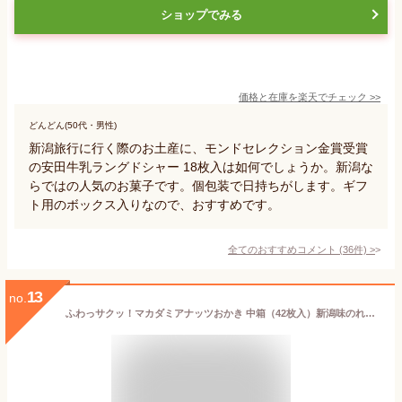
ショップでみる
価格と在庫を
楽天
でチェック
>>
どんどん(50代・男性)
新潟旅行に行く際のお土産に、モンドセレクション金賞受賞
の安田牛乳ラングドシャー 18枚入は如何でしょうか。新潟な
らではの人気のお菓子です。個包装で日持ちがします。ギフ
ト用のボックス入りなので、おすすめです。
全てのおすすめコメント
(
36
件)
>
13
no.
ふわっサクッ！マカダミアナッツおかき 中箱（42枚入）新潟味のれん本舗【外はサクッと中はふんわ〜り】【岩塚製菓/米菓/菓子/おせんべい/大豆入】【お土産/手土産/プレゼント/ギフトに！贈り物】【送料無料】 お中元