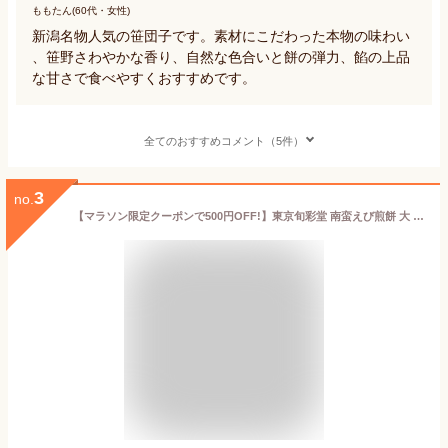
ももたん(60代・女性)
新潟名物人気の笹団子です。素材にこだわった本物の味わい
、笹野さわやかな香り、自然な色合いと餅の弾力、餡の上品
な甘さで食べやすくおすすめです。
全てのおすすめコメント（5件）
3
no.
【マラソン限定クーポンで500円OFF!】東京旬彩堂 南蛮えび煎餅 大 小 選べる セット 個包装 国産米使用 新潟土産 おみやげ 銘菓 お菓子