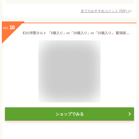
全てのおすすめコメント
(
5
件)
>
18
no.
幻の洋梨タルト 「5個入り」or「10個入り」or「15個入り」 新潟老舗菓子店 百花園【ル・レクチェ/お菓子/幻の洋梨を使ったタルト/フルーツタルト/ルレクチェ/ケーキ】【お土産/手土産/プレゼント/ギフトに！贈り物】【送料無料】 お中元
ショップでみる