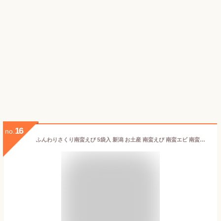
16
no.
ふんわりさくり南蛮えび 5袋入 新潟 お土産 南蛮えび 南蛮エビ 南蛮海老 新潟みやげ おかき お菓子 和菓子 個包装 プレゼント ギフト えびせんべい 夢えちご