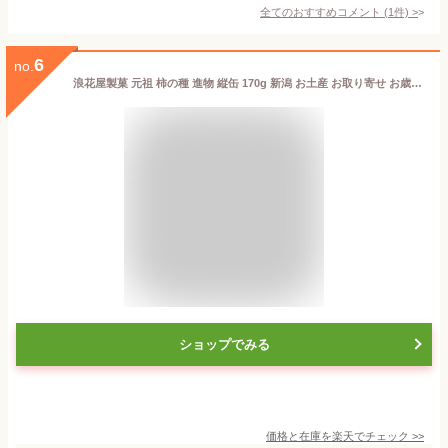
全てのおすすめコメント
(
1
件)
>
6
no.
浪花屋製菓 元祖 柿の種 進物 縦缶 170g 新潟 お土産 お取り寄せ お歳暮 冬ギフト
ショップでみる
価格と在庫を
楽天
でチェック
>>