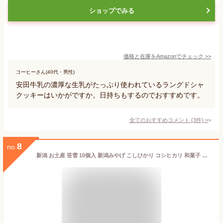
ショップでみる
価格と在庫を
Amazon
でチェック
>>
コーヒーさん(40代・男性)
安田牛乳の濃厚な生乳がたっぷり使われているラングドシャ
クッキーはいかがですか。日持ちもするのでおすすめです。
全てのおすすめコメント
(
3
件)
>
8
no.
新潟 お土産 笹雪 10個入 新潟みやげ こしひかり コシヒカリ 和菓子 餅 お菓子 湯沢温泉 越後 新潟土産 餡子 笹餅