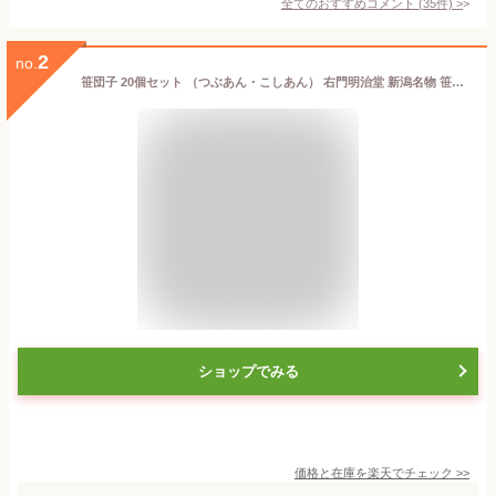
全てのおすすめコメント
(
35
件)
>
2
no.
笹団子 20個セット （つぶあん・こしあん） 右門明治堂 新潟名物 笹だんご ささだんご 長岡市 秘密のケンミンショー 新潟県 生産者直送 お取り寄せ ギフト プレゼント 贈り物 送料無料
ショップでみる
価格と在庫を
楽天
でチェック
>>