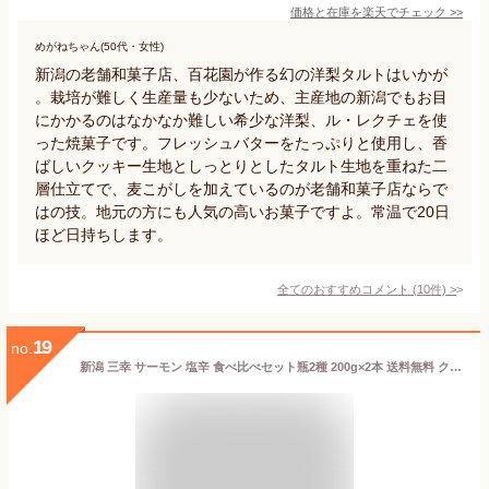
価格と在庫を
楽天
でチェック
>>
めがねちゃん(50代・女性)
新潟の老舗和菓子店、百花園が作る幻の洋梨タルトはいかが
。栽培が難しく生産量も少ないため、主産地の新潟でもお目
にかかるのはなかなか難しい希少な洋梨、ル・レクチェを使
った焼菓子です。フレッシュバターをたっぷりと使用し、香
ばしいクッキー生地としっとりとしたタルト生地を重ねた二
層仕立てで、麦こがしを加えているのが老舗和菓子店ならで
はの技。地元の方にも人気の高いお菓子ですよ。常温で20日
ほど日持ちします。
全てのおすすめコメント
(
10
件)
>
19
no.
新潟 三幸 サーモン 塩辛 食べ比べセット瓶2種 200g×2本 送料無料 クール代込 おかず ご飯 冷蔵 贈答 父の日 母の日 お取り寄せ グルメ 産地直送 お中元 お歳暮 嵐にしやがれ ZIP 乃木坂工事中 (産直)