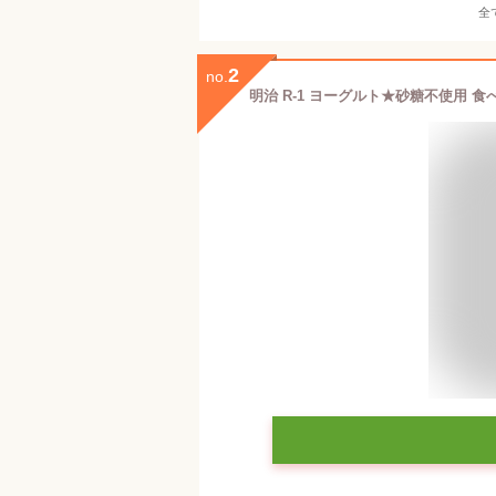
全
2
no.
明治 R-1 ヨーグルト★砂糖不使用 食べ