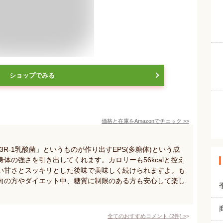
ショップでみる
価格と在庫を
Amazon
でチェック
>>
3R-1乳酸菌」というものが作り出すEPS(多糖体)という成
体の強さを引き出してくれます。カロリーも56kcalと控え
い甘さとスッキリとした後味で美味しく続けられますよ。も
向の方やダイエット中、糖質に制限のある方も安心して楽し
全てのおすすめコメント
(
2
件)
>