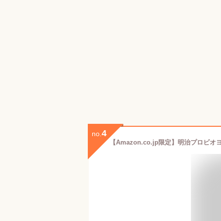
4
no.