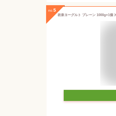
5
no.