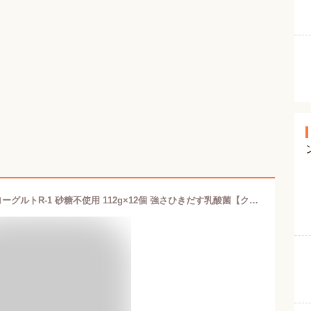
【Amazon.co.jp限定】明治プロビオヨーグルトR-1 砂糖不使用 112g×12個 強さひきだす乳酸菌【クール便】