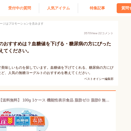
受付中の質問
人気アイテム
特集記事
質問
ージはプロモーションを含みます
3570
View
22
コメント
のおすすめは？血糖値を下げる・糖尿病の方にぴった
えてください。
で美味しいものを探しています。血糖値を下げてくれる、糖尿病の方にぴ
など、人気の無糖ヨーグルトのおすすめを教えてください。
ベストオイシー編集部
トリプルヨーグルト 砂糖不使用 12個 【送料無料】 100g 1ケース 機能性表示食品 脂肪ゼロ 脂肪0 無糖 プレーンヨーグルト甘さ控えめ カゼインペプチド ミルクオリゴ糖 ラクチュロース 血圧 血糖値 中性脂肪 森永乳業 一般製品