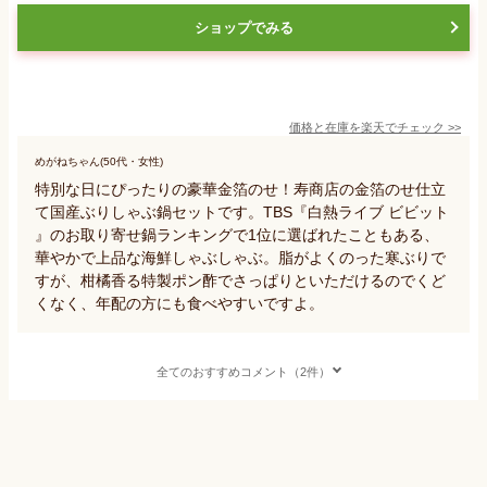
ショップでみる
価格と在庫を
楽天
でチェック
>>
めがねちゃん(50代・女性)
特別な日にぴったりの豪華金箔のせ！寿商店の金箔のせ仕立
て国産ぶりしゃぶ鍋セットです。TBS『白熱ライブ ビビット
』のお取り寄せ鍋ランキングで1位に選ばれたこともある、
華やかで上品な海鮮しゃぶしゃぶ。脂がよくのった寒ぶりで
すが、柑橘香る特製ポン酢でさっぱりといただけるのでくど
くなく、年配の方にも食べやすいですよ。
全てのおすすめコメント（2件）