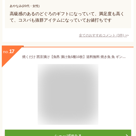
あやなみ(20代・女性)
高級感のあるのどぐろのギフトになっていて、満足度も高く
て、コスパも抜群アイテムになっていてお値打ちです
全てのおすすめコメント
(
3
件)
>
17
no.
焼くだけ 西京漬け【魚邑 漬け魚5種10枚】送料無料 焼き魚 魚 ギンダラ 詰め合わせ ギフトセット 冷凍食品 セット お礼 グルメ お祝い ギフト プレゼント 味噌漬 冷凍 惣菜 国内製造 のし対応 御礼 御祝 内祝 敬老の日 御歳暮