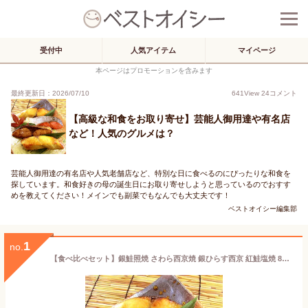
受付中
人気アイテム
マイページ
本ページはプロモーションを含みます
最終更新日：2026/07/10
641
View
24
コメント
【高級な和食をお取り寄せ】芸能人御用達や有名店
など！人気のグルメは？
芸能人御用達の有名店や人気老舗店など、特別な日に食べるのにぴったりな和食を
探しています。和食好きの母の誕生日にお取り寄せしようと思っているのでおすす
めを教えてください！メインでも副菜でもなんでも大丈夫です！
ベストオイシー編集部
1
no.
【食べ比べセット】銀鮭照焼 さわら西京焼 銀ひらす西京 紅鮭塩焼 8切 味の浜藤 レンジで簡単焼魚 SP-50A お返し おうち時間グルメ お取り寄せ お取り寄せグルメ ギフト 内祝 魚 セット プレゼント 詰め合わせ おかず 高級 和食 手軽 簡単 祖父 ギフト 2025 お歳暮