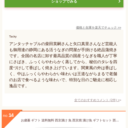
ショップでみる
価格と在庫を
楽天
でチェック
>>
Tacky
アンタッチャブルの柴田英嗣さんと矢口真里さんなど芸能人
も御用達の静岡にある活うなぎの問屋が手掛ける絶品蒲焼き
です。全国の名店に卸す最高品質の国産うなぎを職人が丁寧
にさばき、ふっくらやわらかく蒸してから、秘伝のタレを四
度づけして香ばしく焼き上げています。関東風の外は香ばし
く、中はふっくらやわらかい味わいは王道ながらまるで老舗
のお店で食べるような味わいで、特別な日のご馳走に相応し
逸品です。
全てのおすすめコメント
(
2
件)
>
14
no.
お歳暮 ギフト 送料無料 西京漬け 魚 西京焼 漬け魚 ギフトセット 西京味噌漬セット 銀だら 銀鮭 本さわら 金目鯛 銀さわら 5種類／各2パック・合計10パック 焼き魚 切り身 鱈 タラ 鮭 サケ 鰆 サワラ キンメダイ お惣菜 お取り寄せ グルメ 豊洲市場 父の日 お中元 お歳暮