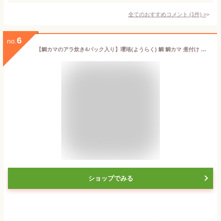
全てのおすすめコメント
(
1
件)
>
6
no.
【鯛カマのアラ炊き4パック入り】瓔珞(ようらく) 鯛 鯛カマ 煮付け 和食 日本料理 箱根 名物 ギフト 贈り物 お中元 お歳暮 敬老の日 高級 料亭 老舗 レンジ お手軽 お取り寄せ グルメ CAS冷凍 ホンマでっかTV
ショップでみる