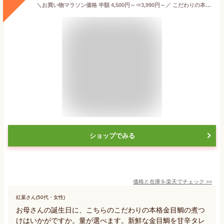
＼お買い物マラソン価格 半額 4,500円～⇒3,990円～／ こだわりの本格煮付け 金目鯛 煮付け 5尾・10尾セット キンメダイ きんめだい 煮つけ 送料無料 魚煮付け 金目鯛の煮付け 冷凍 温めるだけ 煮魚 湯せん レンジでチン 高級 和食 惣菜 お取り寄せ 魚料理
ショップでみる
価格と在庫を
楽天
でチェック
>>
紅葉さん(50代・女性)
お母さんの誕生日に、こちらのこだわりの本格金目鯛の煮つ
けはいかがですか。量が選べます。新鮮な金目鯛を甘辛タレ