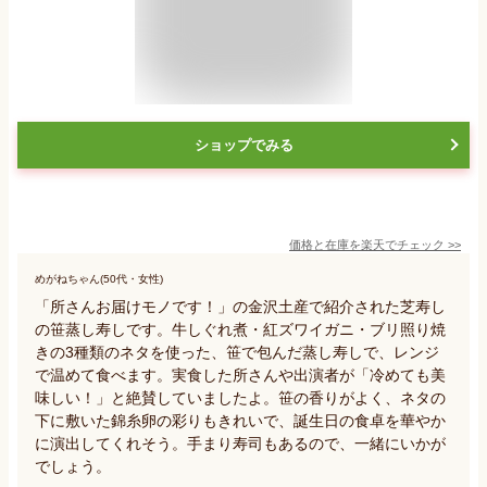
ショップでみる
価格と在庫を
楽天
でチェック
>>
めがねちゃん(50代・女性)
「所さんお届けモノです！」の金沢土産で紹介された芝寿し
の笹蒸し寿しです。牛しぐれ煮・紅ズワイガニ・ブリ照り焼
きの3種類のネタを使った、笹で包んだ蒸し寿しで、レンジ
で温めて食べます。実食した所さんや出演者が「冷めても美
味しい！」と絶賛していましたよ。笹の香りがよく、ネタの
下に敷いた錦糸卵の彩りもきれいで、誕生日の食卓を華やか
に演出してくれそう。手まり寿司もあるので、一緒にいかが
でしょう。