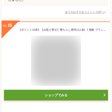
全てのおすすめコメント
(
2
件)
>
15
no.
【ポイント10倍】【お取り寄せ】華ちらし寿司(3人前)《 海鮮 ブランド プレゼント 結婚 内 祝い 手土産 贈答品 誕生日 高級 ギフト お礼 贈り物 出産 還暦 お返し 冷凍 下鴨茶寮 京都 料亭 》
ショップでみる