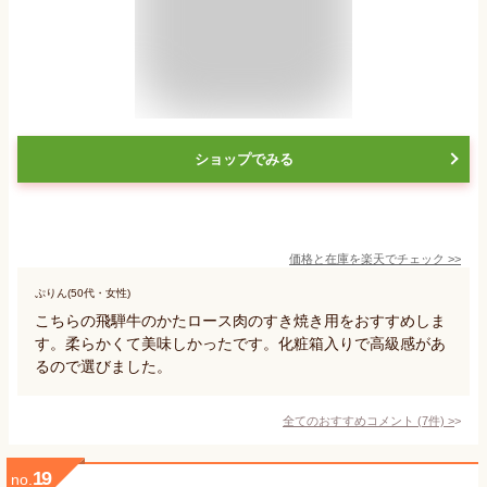
ショップでみる
価格と在庫を
楽天
でチェック
>>
ぷりん(50代・女性)
こちらの飛騨牛のかたロース肉のすき焼き用をおすすめしま
す。柔らかくて美味しかったです。化粧箱入りで高級感があ
るので選びました。
全てのおすすめコメント
(
7
件)
>
19
no.