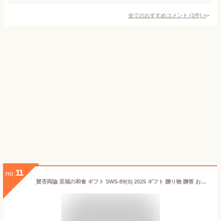
全てのおすすめコメント
(
1
件)
>
11
no.
賛否両論 至福の和食 ギフト SWS-89(S) 2025 ギフト 贈り物 贈答 お祝い お礼 お返し 内祝い プレゼント お中元 お歳暮 肉 肉加工品 和食 東京 恵比寿 笠原将弘 笠原将弘監修 セット 食べ物 セット 詰め合わせ 喜ばれる グルメ お取り寄せ