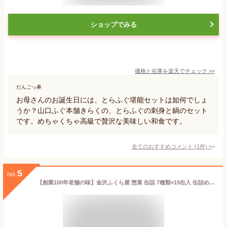
ショップでみる
価格と在庫を
楽天
でチェック
>>
だんごっ鼻
お母さんのお誕生日には、とらふぐ堪能セットは如何でしょ
うか？山口ふぐ本舗きらくの、とらふぐの刺身と鍋のセット
です。めちゃくちゃ高級で贅沢な美味しい和食です。
全てのおすすめコメント
(
1
件)
>
5
no.
【創業100年老舗の味】金沢ふくら屋 惣菜 缶詰 7種類×15缶入 缶詰め 缶詰詰め 長期保存 おかず 非常食 保存食 賞味期限3年 常温 ギフト お惣菜 ふくら印 味の匠Ａ 非常食 ギフト 備蓄品 セット おかず