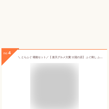
4
no.
＼ とらふぐ 堪能セット／【 楽天グルメ大賞 11冠の店】 ふぐ刺し ふぐ鍋 選べる特典「特典付ふぐ刺身ふぐ鍋セット2人前／超冷」 山口ふぐ本舗きらく ふぐ 刺身 ふぐちり ふぐ皮 ふぐひれ 送料無料 ギフト 父の日 中元 敬老の日 歳暮 正月