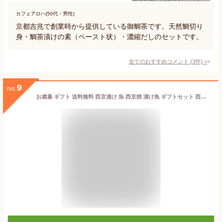
カフェアロハ(50代・男性)
京都吉兆で創業時から提供している御鯛茶です。天然鯛切り
身・鯛茶漬けの素（ペースト状）・濃縮だしのセットです。
全てのおすすめコメント
(
3
件)
>
9
no.
お歳暮 ギフト 送料無料 西京漬け 魚 西京焼 漬け魚 ギフトセット 西京味噌漬セット 銀だら 銀鮭 本さわら 金目鯛 銀さわら 5種類／各2パック・合計10パック 焼き魚 切り身 鱈 タラ 鮭 サケ 鰆 サワラ キンメダイ お惣菜 お取り寄せ グルメ 豊洲市場 父の日 お中元 お歳暮