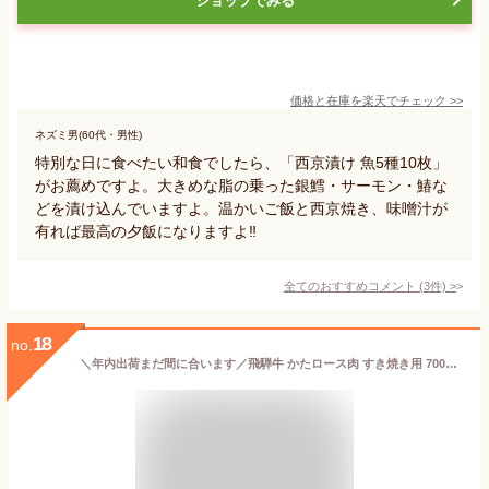
ショップでみる
価格と在庫を
楽天
でチェック
>>
ネズミ男(60代・男性)
特別な日に食べたい和食でしたら、「西京漬け 魚5種10枚」
がお薦めですよ。大きめな脂の乗った銀鱈・サーモン・鰆な
どを漬け込んでいますよ。温かいご飯と西京焼き、味噌汁が
有れば最高の夕飯になりますよ‼️
全てのおすすめコメント
(
3
件)
>
18
no.
＼年内出荷まだ間に合います／飛騨牛 かたロース肉 すき焼き用 700g●4〜5人前 ●化粧箱入 ●送料無料●A4A5等級すき焼き ギフト お肉 肉 ギフト 内祝 すきやき 内祝い お礼 御礼 お歳暮 御歳暮 誕生日 プレゼント 肉 牛肉 鍋 お取り寄せグルメ ぽっきり