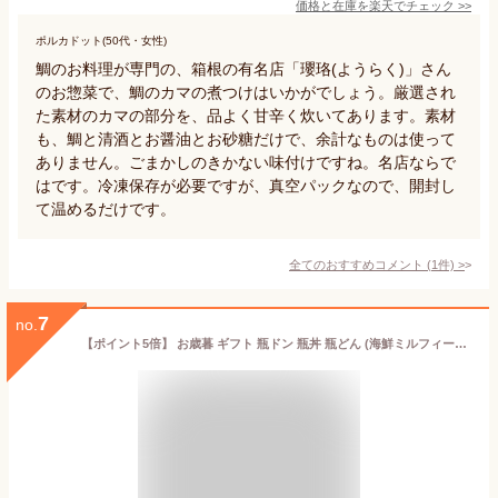
価格と在庫を
楽天
でチェック
>>
ポルカドット(50代・女性)
鯛のお料理が専門の、箱根の有名店「瓔珞(ようらく)」さん
のお惣菜で、鯛のカマの煮つけはいかがでしょう。厳選され
た素材のカマの部分を、品よく甘辛く炊いてあります。素材
も、鯛と清酒とお醤油とお砂糖だけで、余計なものは使って
ありません。ごまかしのきかない味付けですね。名店ならで
はです。冷凍保存が必要ですが、真空パックなので、開封し
て温めるだけです。
全てのおすすめコメント
(
1
件)
>
7
no.
【ポイント5倍】 お歳暮 ギフト 瓶ドン 瓶丼 瓶どん (海鮮ミルフィーユ 紅葉漬 焼ウニミルフィーユ) 3本セット 海鮮丼 瓶 冷凍 びんどん 宮古 海鮮ギフトセット 冷凍海鮮 海鮮丼の具 海鮮丼セット お取り寄せグルメ 海鮮 贈り物 お祝い お取り寄せ 誕生日 プレゼント