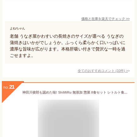
価格と在庫を
楽天
でチェック
>>
よねちゃん
老舗 うなぎ屋かわすいの長焼きのサイズが選べる うなぎの
蒲焼きはいかがでしょうか。ふっくら柔らかく口いっぱいに
濃厚な旨味が広がります。本格肝吸い付きで贅沢な一時を過
ごせますよ。
全てのおすすめコメント
(
10
件)
>
21
no.
神田川俊郎も認めた味! ShiMiRu 無添加 惣菜 8食セット レトルト食品 常温 食べ物 手土産 お取り寄せグルメ 高級 和食 個食 おかず おつまみ 宅配 食べ物 送料無料 煮物 レンジ 無添加食品 肉じゃが 大阪味源