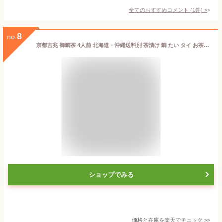
全てのおすすめコメント
(
1
件)
>
8
no.
京都吉兆 御鯛茶 4人前 北海道・沖縄送料別 茶漬け 鯛 たい タイ お茶漬け 黄金出し汁 天然真鯛 真鯛 マダイ 京料理 簡単調理 料亭 京都 贈答 ギフト お取り寄せ
ショップでみる
価格と在庫を
楽天
でチェック
>>