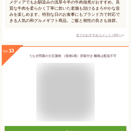
メディアでもお馴染みの浅草今半の牛肉佃煮がおすすめ。良
質な牛肉を柔らかく丁寧に炊いた老舗も頷けるまろやかな旨
みを楽しめます。特別な日のお食事にもブランド力で対応で
きる人気の和グルメギフト商品。ご飯と相性の良さも抜群。
全てのおすすめコメント
(
3
件)
>
13
no.
うなぎ問屋の大五蒲焼 (長焼2尾）肝吸付き 離島は配送不可