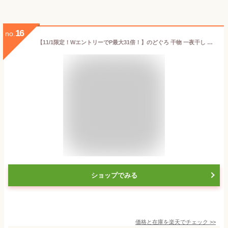
16
no.
【11/1限定！WエントリーでP最大31倍！】のどぐろ 干物 一夜干し 浜田 約120〜160g×2尾 中サイズ 約20cm 島根県産 ノドグロ お取り寄せ 高級魚 お魚 グルメ 魚 美味しい ご褒美 おかず 酒の肴 魚介類 贈り物 誕生日 ギフト プレゼント
ショップでみる
価格と在庫を
楽天
でチェック
>>