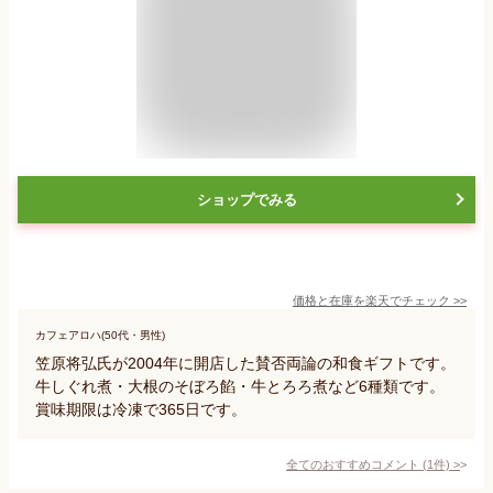
ショップでみる
価格と在庫を
楽天
でチェック
>>
カフェアロハ(50代・男性)
笠原将弘氏が2004年に開店した賛否両論の和食ギフトです。
牛しぐれ煮・大根のそぼろ餡・牛とろろ煮など6種類です。
賞味期限は冷凍で365日です。
全てのおすすめコメント
(
1
件)
>