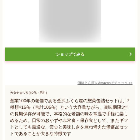
ショップでみる
価格と在庫を
Amazon
でチェック
>>
カタナまつり(40代・男性)
創業100年の老舗である金沢ふくら屋の惣菜缶詰セットは、7
種類×15缶（合計105缶）という大容量ながら、賞味期限3年
の長期保存が可能で、本格的な老舗の味を常温で手軽に楽し
めるため、日常のおかずや非常食・保存食として、またギフ
トとしても最適な、安心と美味しさを兼ね備えた備蓄品セッ
トであることが大きな特徴です