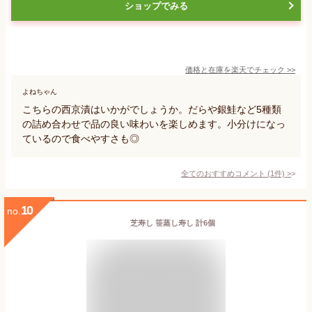
ショップでみる
価格と在庫を
楽天
でチェック
>>
よねちゃん
こちらの西京漬はいかがでしょうか。だらや銀鮭など5種類
の詰め合わせで品の良い味わいを楽しめます。小分けになっ
ているので食べやすさも◎
全てのおすすめコメント
(
1
件)
>
10
no.
芝寿し 笹蒸し寿し 計6個