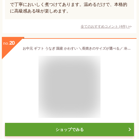
で丁寧においしく煮つけてあります。温めるだけで、本格的
に高級感ある味が楽しめます。
全てのおすすめコメント
(
4
件)
>
20
no.
お中元 ギフト うなぎ 国産 かわすい ＼長焼きのサイズが選べる／ 冷凍 うなぎ蒲焼き 送料無料 ギフト 長焼き・本格肝吸い1食 【うなぎ屋かわすい】 グルメ 誕生日プレゼント ウナギ 鰻 ひつまぶし 内祝 5000円 以内 お礼 御中元
ショップでみる