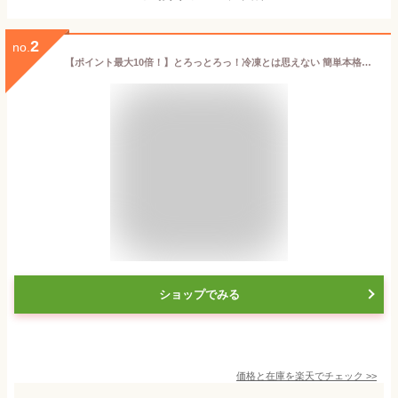
2
no.
【ポイント最大10倍！】とろっとろっ！冷凍とは思えない 簡単本格茶碗蒸し 180g×10食 美味しい 茶碗蒸し 茶わん蒸し お取り寄せ 高級 冷凍 和風 和食 和惣菜 お惣菜 ギフト 日本料理 お惣菜ギフト 冷凍おかず 冷凍惣菜 冷凍総菜 冷凍茶碗蒸しの素
ショップでみる
価格と在庫を
楽天
でチェック
>>