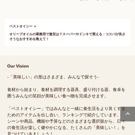
な絶品お取り寄せグ
ーキをお
ルメを教えて！
たい！
ベストオイシー
オリーブオイルの業務用で激安は？スーパーやドンキで買える・コスパが良さ
そうなおすすめを教えて！
Our Vision
-「美味しい」の形はさまざま、みんなで探そう-
食材から始まり、食材を調理する器具、盛り付ける器、食卓を
囲うみんなの笑顔が美味しい食べ物を完成させます。
「ベストオイシー」ではみんなと一緒に食生活をより良くする
ためのアイテムを出し合い、ランキングで紹介しています。
シーンや商品、機能や予算などのさまざまな選択肢から、日々
の食生活が楽しく健やかになる、たくさんの「美味しい！」を
見つけていきましょう！