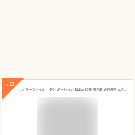
11
no.
オリーブオイル 小分け ポーション 12.8g×30個 個包装 送料無料 エクストラバージンオリーブオイル 調味料 詰め合わせ 使い切り 常温保存 お弁当 キャンプ アウトドア BBQ ストック 景品 ギフト プレゼント ドレッシング 家庭用 業務用 イタリア産 オイルセット