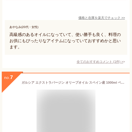
価格と在庫を
楽天
でチェック
>>
あやなみ(20代・女性)
高級感のあるオイルになっていて、使い勝手も良く、料理の
お供にもぴったりなアイテムになっていておすすめかと思い
ます。
全てのおすすめコメント
(
1
件)
>
7
no.
ガルシア エクストラバージン オリーブオイル スペイン産 1000ml ペットボトル(1000ml)【spts1】【ガルシア・デ・ラ・クルス】[オリーブ農家のオリーブ油 大容量 業務用 1L]