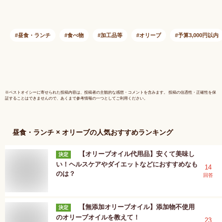
ンド 加熱 非加熱]
イル 洋
(909002)
【常温食
用食材】
昼食・ランチ
食べ物
加工品等
オリーブ
予算3,000円以内
※
ベストオイシー
に寄せられた投稿内容は、投稿者の主観的な感想・コメントを含みます。 投稿の信憑性・正確性を保
証することはできませんので、あくまで参考情報の一つとしてご利用ください。
昼食・ランチ × オリーブ
の人気おすすめランキング
【オリーブオイル代用品】安くて美味し
決定
い！ヘルスケアやダイエットなどにおすすめなも
14
のは？
回答
【無添加オリーブオイル】添加物不使用
決定
のオリーブオイルを教えて！
23