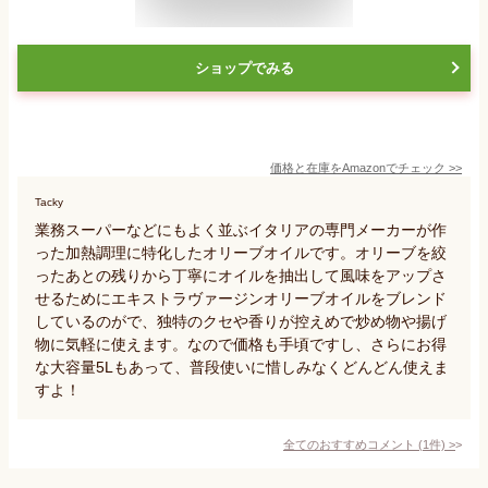
ショップでみる
価格と在庫を
Amazon
でチェック
>>
Tacky
業務スーパーなどにもよく並ぶイタリアの専門メーカーが作
った加熱調理に特化したオリーブオイルです。オリーブを絞
ったあとの残りから丁寧にオイルを抽出して風味をアップさ
せるためにエキストラヴァージンオリーブオイルをブレンド
しているのがで、独特のクセや香りが控えめで炒め物や揚げ
物に気軽に使えます。なので価格も手頃ですし、さらにお得
な大容量5Lもあって、普段使いに惜しみなくどんどん使えま
すよ！
全てのおすすめコメント
(
1
件)
>