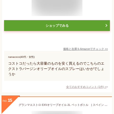
ショップでみる
価格と在庫を
Amazon
でチェック
>>
nanacoco(40代・女性)
コストコだったら大容量のものを安く買えるのでこちらのエ
クストラバージンオリーブオイルのスプレーはいかがでしょ
うか
全てのおすすめコメント
(
1
件)
>
15
no.
グランマエストロ EXVオリーブオイル 2L ペットボトル | スペイン エクストラヴァージン 業務用 大容量 お得 たっぷり 揚げ物 フライ ドレッシング