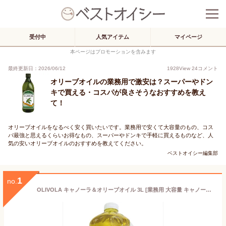
受付中
人気アイテム
マイページ
本ページはプロモーションを含みます
最終更新日：2026/06/12
1928
View
24
コメント
オリーブオイルの業務用で激安は？スーパーやドン
キで買える・コスパが良さそうなおすすめを教え
て！
オリーブオイルをなるべく安く買いたいです。業務用で安くて大容量のもの、コス
パ最強と思えるくらいお得なもの、スーパーやドンキで手軽に買えるものなど、人
気の安いオリーブオイルのおすすめを教えてください。
ベストオイシー編集部
1
no.
OLIVOLA キャノーラ＆オリーブオイル 3L [業務用 大容量 キャノーラオイル 菜種油 オリーブオイル ブレンド 加熱 非加熱] (909002)