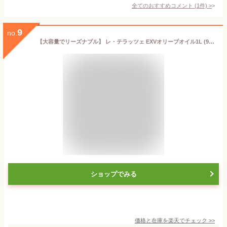
全てのおすすめコメント
(
1
件)
>
9
no.
【大容量でリーズナブル】 レ・テラッツェ EXVオリーブオイル1L (916g) ヨーロッパ産オリーブのみ使用 【イタリア製造】 | エキストラヴァージン エキストラバージン EXV 1000ml ペットボトル エクストラヴァージン
ショップでみる
価格と在庫を
楽天
でチェック
>>