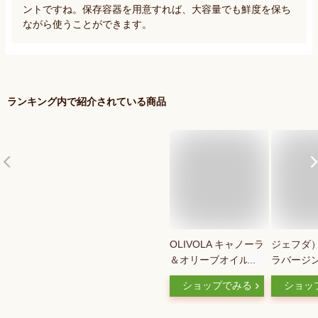
ントですね。保存容器を用意すれば、大容量でも鮮度を保ち
ながら使うことができます。
ランキング内で紹介されている商品
OLIVOLA キャノーラ
ジェフダ
＆オリーブオイル 3L
ラバージ
[業務用 大容量 キャ
オイル1L
ショップでみる
ショッ
ノーラオイル 菜種油
ダ オリ
オリーブオイル ブレ
ル 油・