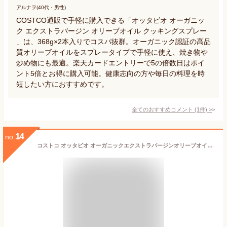
アルナヲ(40代・男性)
COSTCO通販で手軽に購入できる「オッタビオ オーガニッ
ク エクストラバージン オリーブオイル クッキングスプレー
」は、368g×2本入りでコスパ抜群。オーガニック認証の高品
質オリーブオイルをスプレータイプで手軽に使え、焼き物や
炒め物にも最適。楽天カードエントリーで5の倍数日はポイ
ント5倍とお得に購入可能。健康志向の方や毎日の料理を時
短したい方におすすめです。
全てのおすすめコメント
(
1
件)
>
14
no.
コストコ オッタビオ オーガニックエクストラバージンオリーブオイル スプレーCOSTOCO 368g x 2本 + lollolマイクロファイバークロス(商標登録済)