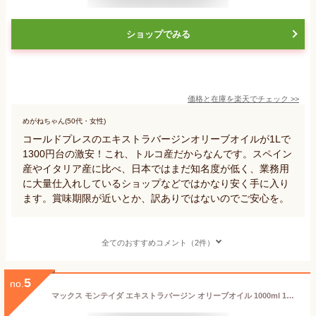
ショップでみる
価格と在庫を
楽天
でチェック
>>
めがねちゃん(50代・女性)
コールドプレスのエキストラバージンオリーブオイルが1Lで
1300円台の激安！これ、トルコ産だからなんです。スペイン
産やイタリア産に比べ、日本ではまだ知名度が低く、業務用
に大量仕入れしているショップなどではかなり安く手に入り
ます。賞味期限が近いとか、訳ありではないのでご安心を。
全てのおすすめコメント（2件）
5
no.
マックス モンテイダ エキストラバージン オリーブオイル 1000ml 1本 1L EXVオリーブオイル トルコ産 monteida エキストラヴァージン Get Market 月兎ソース ゲットマーケット