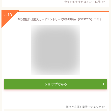
全てのおすすめコメント
(
1
件)
>
13
no.
5の倍数日は楽天カードエントリーで5倍/即納★【COSTCO】コストコ通販【Ottavio】オッタビオ オーガニック エクストラバージン オリーブオイル クッキングスプレー 368g×2本
ショップでみる
価格と在庫を
楽天
でチェック
>>