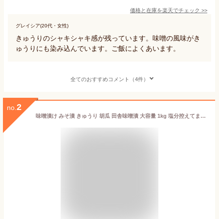
価格と在庫を
楽天
でチェック
>>
グレイシア(20代・女性)
きゅうりのシャキシャキ感が残っています。味噌の風味がき
ゅうりにも染み込んでいます。ご飯によくあいます。
全てのおすすめコメント（4件）
2
no.
味噌漬け みそ漬 きゅうり 胡瓜 田舎味噌漬 大容量 1kg 塩分控えてません 飯とも メシトモ お茶漬け おにぎり 塩分補給 会津高砂屋