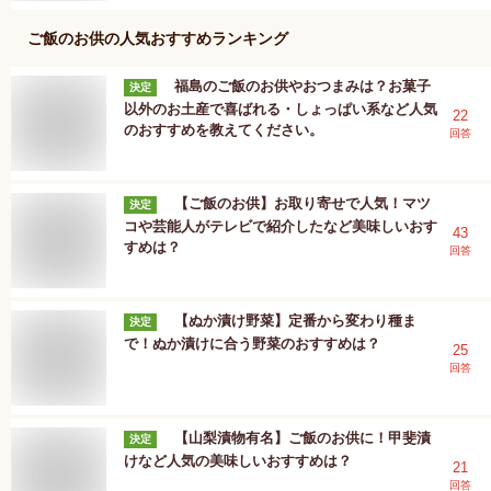
ご飯のお供
の人気おすすめランキング
福島のご飯のお供やおつまみは？お菓子
決定
以外のお土産で喜ばれる・しょっぱい系など人気
22
のおすすめを教えてください。
回答
【ご飯のお供】お取り寄せで人気！マツ
決定
コや芸能人がテレビで紹介したなど美味しいおす
43
すめは？
回答
【ぬか漬け野菜】定番から変わり種ま
決定
で！ぬか漬けに合う野菜のおすすめは？
25
回答
【山梨漬物有名】ご飯のお供に！甲斐漬
決定
けなど人気の美味しいおすすめは？
21
回答