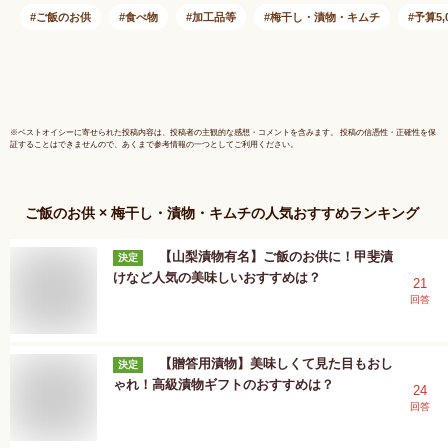
品 買い回り ポイン
ご飯のお供
食べ物
加工品等
梅干し・漬物・キムチ
予算5,
ト消化 ご飯のお供
ご飯の友 常温 保存
惣菜 メール便 福島
KM FP
※
ベストオイシー
に寄せられた投稿内容は、投稿者の主観的な感想・コメントを含みます。 投稿の信憑性・正確性を保
証することはできませんので、あくまで参考情報の一つとしてご利用ください。
ご飯のお供 × 梅干し・漬物・キムチ
の人気おすすめランキング
【山梨漬物有名】ご飯のお供に！甲斐漬
決定
けなど人気の美味しいおすすめは？
21
回答
【贈答用漬物】美味しくて見た目もおし
決定
ゃれ！高級漬物ギフトのおすすめは？
24
回答