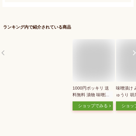
ランキング内で紹介されている商品
1000円ポッキリ 送
味噌漬け 
料無料 漬物 味噌漬
ゅうり 胡
け 小白井きゅうり
噌漬 大容量
ショップでみる
ショッ
130g×2袋 いわき名
控えてませ
産 胡瓜 キュウリ 漬
メシトモ 
物 みそづけ おつけ
おにぎり 
もの 味噌漬 訳あり
会津高砂
お試し 食品 発酵食