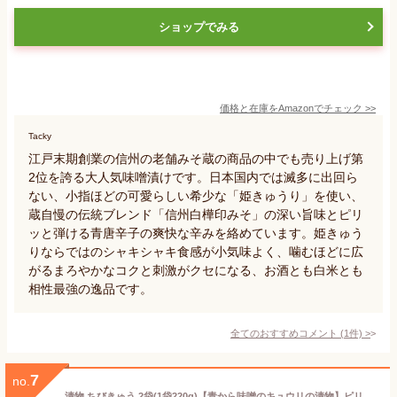
ショップでみる
価格と在庫を
Amazon
でチェック
>>
Tacky
江戸末期創業の信州の老舗みそ蔵の商品の中でも売り上げ第
2位を誇る大人気味噌漬けです。日本国内では滅多に出回ら
ない、小指ほどの可愛らしい希少な「姫きゅうり」を使い、
蔵自慢の伝統ブレンド「信州白樺印みそ」の深い旨味とピリ
ッと弾ける青唐辛子の爽快な辛みを絡めています。姫きゅう
りならではのシャキシャキ食感が小気味よく、噛むほどに広
がるまろやかなコクと刺激がクセになる、お酒とも白米とも
相性最強の逸品です。
全てのおすすめコメント
(
1
件)
>
7
no.
漬物 ちびきゅう 2袋(1袋220g)【青から味噌のキュウリの漬物】ピリ辛・ポリポリ歯ごたえ【常温便】