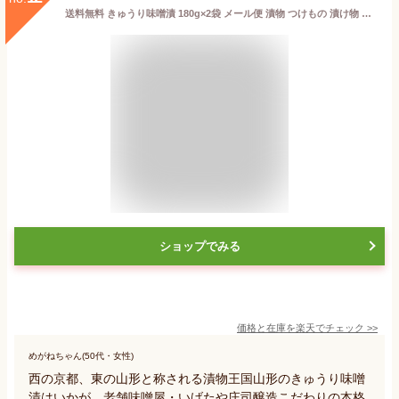
送料無料 きゅうり味噌漬 180g×2袋 メール便 漬物 つけもの 漬け物 胡瓜 買い回り 国産 昔ながら しょっぱい みそ 天然醸造 味噌 山形 大石田 お茶漬 酒の肴 おつまみ お弁当 老舗 いげたや 庄司醸造 胡瓜
ショップでみる
価格と在庫を
楽天
でチェック
>>
めがねちゃん(50代・女性)
西の京都、東の山形と称される漬物王国山形のきゅうり味噌
漬はいかが。老舗味噌屋・いげたや庄司醸造こだわりの本格