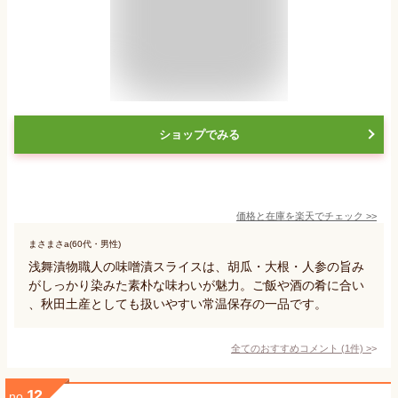
ショップでみる
価格と在庫を
楽天
でチェック
>>
まさまさa(60代・男性)
浅舞漬物職人の味噌漬スライスは、胡瓜・大根・人参の旨み
がしっかり染みた素朴な味わいが魅力。ご飯や酒の肴に合い
、秋田土産としても扱いやすい常温保存の一品です。
全てのおすすめコメント
(
1
件)
>
12
no.