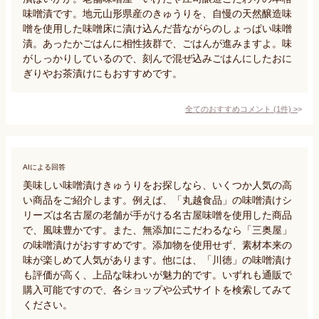
味噌漬です。地元山形県産のきゅうりを、自慢の天然醸造味
噌を使用した味噌床に漬け込んだ昔ながらのしょっぱい味噌
漬。あったかごはんに相性抜群で、ごはんが進みますよ。味
がしっかりしているので、刻んで混ぜ込みごはんにしたおに
ぎりやお茶漬けにもおすすめです。
全てのおすすめコメント
(
1
件)
>
AIによる回答
美味しい味噌漬けきゅうりをお探しなら、いくつか人気の高
い商品をご紹介します。例えば、「丸越食品」の味噌漬けシ
リーズは名古屋の老舗が手がける名古屋味噌を使用した商品
で、風味豊かです。また、無添加にこだわるなら「三奥屋」
の味噌漬けがおすすめです。添加物を使用せず、素材本来の
味が楽しめて人気があります。他には、「川徳」の味噌漬け
も評価が高く、上品な味わいが魅力的です。いずれも通販で
購入可能ですので、各ショップや公式サイトを検索してみて
ください。