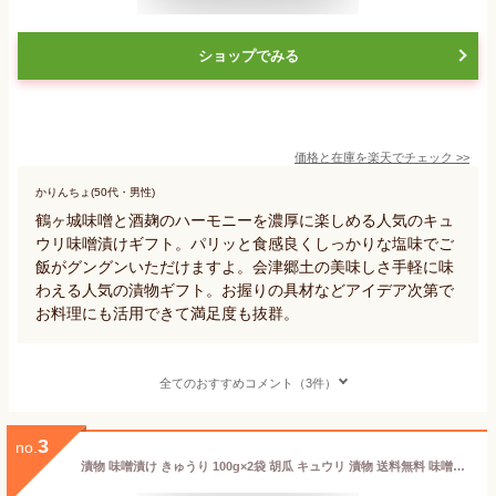
ショップでみる
価格と在庫を
楽天
でチェック
>>
かりんちょ(50代・男性)
鶴ヶ城味噌と酒麹のハーモニーを濃厚に楽しめる人気のキュ
ウリ味噌漬けギフト。パリッと食感良くしっかりな塩味でご
飯がグングンいただけますよ。会津郷土の美味しさ手軽に味
わえる人気の漬物ギフト。お握りの具材などアイデア次第で
お料理にも活用できて満足度も抜群。
全てのおすすめコメント（3件）
3
no.
漬物 味噌漬け きゅうり 100g×2袋 胡瓜 キュウリ 漬物 送料無料 味噌漬 お買い物 ポイント消化 発酵食品 みそづけ グルメ食品 ご飯のお供 お取り寄せ おかず 常温 保存 惣菜 メール便 おつけもの 福島 KM FP