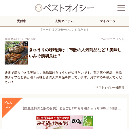
受付中
人気アイテム
マイページ
本ページはプロモーションを含みます
最終更新日：2026/05/23
67
View
21
コメント
きゅうりの味噌漬け｜市販の人気商品など！美味し
いみそ漬胡瓜は？
通販で購入できる美味しい味噌漬けきゅうりが知りたいです。有名店や老舗、無添
加タイプなどあと引く美味しさの人気商品を探しています。おすすめを教えてくだ
さい！
ベストオイシー編集部
Pick
Up
【国産原料のご飯のお供】まるごと1本 みそ漬きゅうり 200g [6個までメール便配送可/代引&着日時指定&あす楽不可][7個以上・宅配便対応は他商品と同梱OK][北海道沖縄へは送料1520円][メール便全国一律250円]