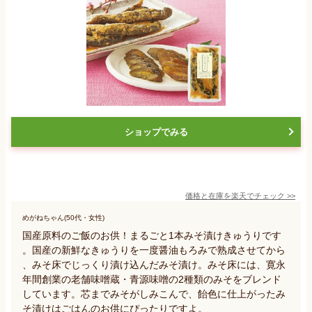
ショップでみる
価格と在庫を
楽天
でチェック
>>
めがねちゃん(50代・女性)
国産原料のご飯のお供！まるごと1本みそ漬けきゅうりです
。国産の新鮮なきゅうりを一度醤油もろみで熟成させてから
、みそ床でじっくり漬け込んだみそ漬け。みそ床には、寛永
年間創業の老舗味噌蔵・青源味噌の2種類のみそをブレンド
しています。芯までみそがしみこんで、飴色に仕上がったみ
そ漬けはごはんのお供にぴったりですよ。