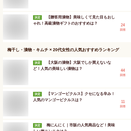
【贈答用漬物】美味しくて見た目もおし
決定
ゃれ！高級漬物ギフトのおすすめは？
24
回答
梅干し・漬物・キムチ × 20代女性
の人気おすすめランキング
【大阪の漬物】大阪でしか買えないな
決定
ど！人気の美味しい漬物は？
44
回答
【マンゴーピクルス】クセになる辛み！
決定
人気のマンゴーピクルスは？
11
回答
梅にんにく｜市販の人気商品など！美味
決定