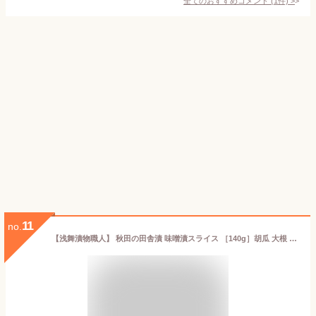
全てのおすすめコメント
(
1
件)
>
11
no.
【浅舞漬物職人】 秋田の田舎漬 味噌漬スライス ［140g］胡瓜 大根 人参 きゅうり だいこん にんじん 秋田 あきた アキタ 漬物 浅舞 つけもの 漬け物 お土産 おみやげ ご当地 限定 名産 特産