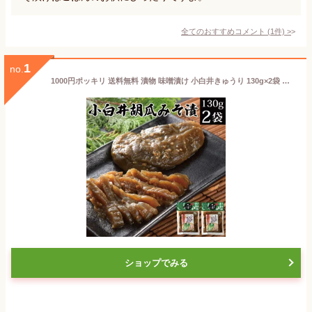
全てのおすすめコメント
(
1
件)
>
1
no.
1000円ポッキリ 送料無料 漬物 味噌漬け 小白井きゅうり 130g×2袋 いわき名産 胡瓜 キュウリ 漬物 みそづけ おつけもの 味噌漬 訳あり お試し 食品 発酵食品 買い回り ポイント消化 ご飯のお供 ご飯の友 常温 保存 惣菜 メール便 福島 KM FP
ショップでみる