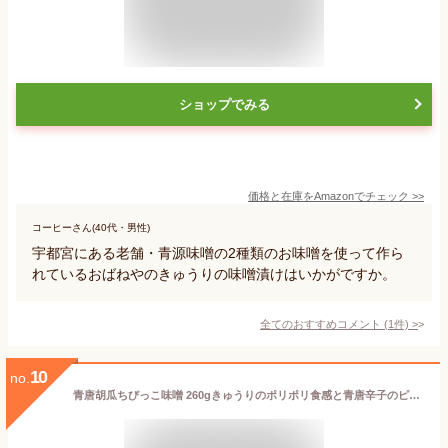
ショップでみる
価格と在庫を
Amazon
でチェック
>>
コーヒーさん(40代・男性)
宇都宮にある老舗・青源味噌の2種類のお味噌を使って作ら
れているおばねやのきゅうりの味噌漬けはいかがですか。
全てのおすすめコメント
(
1
件)
>
10
no.
青唐胡瓜ちびっこ味噌 260gきゅうりのポリポリ食感と青唐辛子のピリ辛、味噌の旨味が絶妙に絡み合う一品。ちびきゅうり 小胡瓜 きゅうりのみそ漬 お漬物 青唐辛子 ネコポス メール便