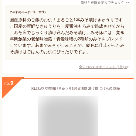
価格と在庫を
楽天
でチェック
>>
めがねちゃん(50代・女性)
国産原料のご飯のお供！まるごと1本みそ漬けきゅうりです
。国産の新鮮なきゅうりを一度醤油もろみで熟成させてから
、みそ床でじっくり漬け込んだみそ漬け。みそ床には、寛永
年間創業の老舗味噌蔵・青源味噌の2種類のみそをブレンド
しています。芯までみそがしみこんで、飴色に仕上がったみ
そ漬けはごはんのお供にぴったりですよ。
全てのおすすめコメント
(
1
件)
>
9
no.
おばねや 味噌漬けきゅうり150ｇ漬物 漬け物 つけもの 国産