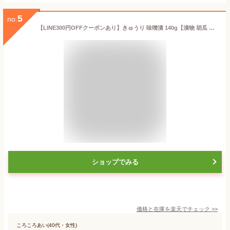
5
no.
【LINE300円OFFクーポンあり】きゅうり 味噌漬 140g【漬物 胡瓜 キュウリ みそ漬 味噌漬け みそ漬け 発酵 発酵食品 ご飯のお供 お取り寄せ ギフト プレゼント みそ 味噌】
ショップでみる
価格と在庫を
楽天
でチェック
>>
ころころあい(40代・女性)