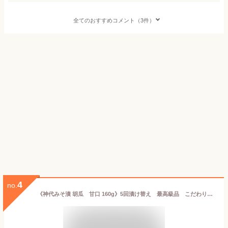
全てのおすすめコメント（3件）
4
no.
《神代みそ漬 胡瓜 甘口 160g》5回漬け替え 最高級品 こだわりの味噌使用 お茶漬けご飯のお供に 酒の肴 一汁一菜