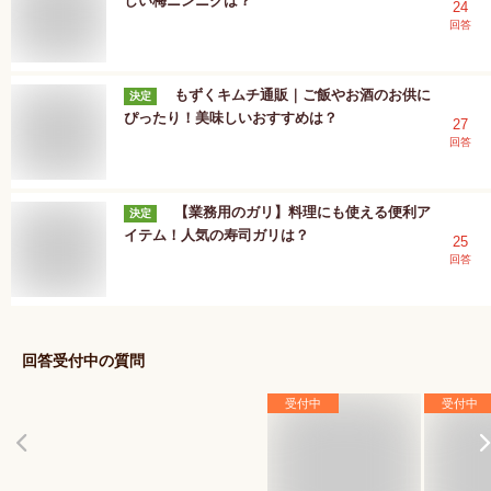
しい梅ニンニクは？
24
回答
もずくキムチ通販｜ご飯やお酒のお供に
決定
ぴったり！美味しいおすすめは？
27
回答
【業務用のガリ】料理にも使える便利ア
決定
イテム！人気の寿司ガリは？
25
回答
回答受付中の質問
受付中
受付中