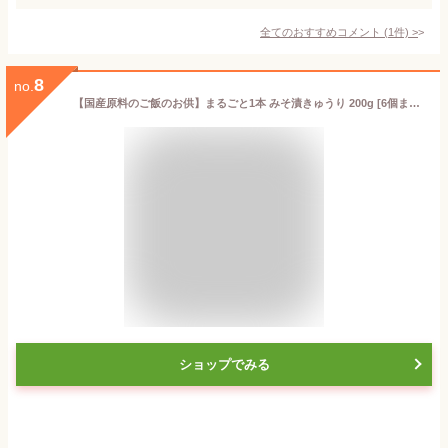
全てのおすすめコメント
(
1
件)
>
8
no.
【国産原料のご飯のお供】まるごと1本 みそ漬きゅうり 200g [6個までメール便配送可/代引&着日時指定&あす楽不可][7個以上・宅配便対応は他商品と同梱OK][北海道沖縄へは送料1520円][メール便全国一律250円]
ショップでみる