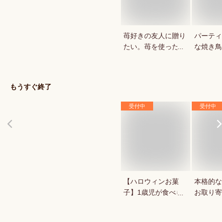
苺好きの友人に贈り
パーティ
たい。苺を使ったお
な焼き鳥
菓子・スイーツを教
していま
えてください。
もうすぐ終了
受付中
受付中
【ハロウィンお菓
本格的な
子】1歳児が食べら
お取り寄
れる！ハロウィン用
お菓子のおすすめ