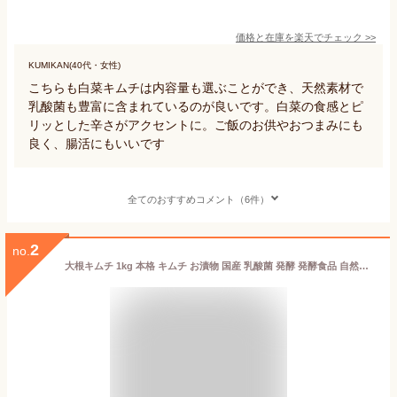
価格と在庫を
楽天
でチェック
>>
KUMIKAN(40代・女性)
こちらも白菜キムチは内容量も選ぶことができ、天然素材で
乳酸菌も豊富に含まれているのが良いです。白菜の食感とピ
リッとした辛さがアクセントに。ご飯のお供やおつまみにも
良く、腸活にもいいです
全てのおすすめコメント（6件）
2
no.
大根キムチ 1kg 本格 キムチ お漬物 国産 乳酸菌 発酵 発酵食品 自然発酵 ギフト ご飯のお供 韓国 唐辛子 キムチ鍋 株漬け 手塗り だいこん カクテギ 【送料無料(北海道・沖縄を除く)】