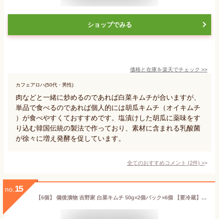
ショップでみる
価格と在庫を
楽天
でチェック
>>
カフェアロハ(50代・男性)
肉などと一緒に炒めるのであれば白菜キムチが合いますが、
単品で食べるのであれば個人的には胡瓜キムチ（オイキムチ
）が食べやすくておすすめです。塩漬けした胡瓜に薬味をす
り込む韓国伝統の製法で作っており、素材に含まれる乳酸菌
が徐々に増え発酵を促しています。
全てのおすすめコメント
(
2
件)
>
15
no.
【6個】 備後漬物 吉野家 白菜キムチ 50g×2個パック×6個 【要冷蔵】【クール便】【北海道・沖縄・離島配送不可】［HF］