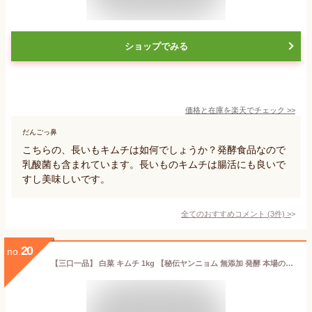
ショップでみる
価格と在庫を
楽天
でチェック
>>
だんごっ鼻
こちらの、長いもキムチは如何でしょうか？発酵食品なので
乳酸菌も含まれています。長いものキムチは腸活にも良いで
すし美味しいです。
全てのおすすめコメント
(
3
件)
>
20
no.
【三口一品】 白菜 キムチ 1kg 【秘伝ヤンニョム 無添加 発酵 本場の味 乳酸菌】 ご飯がすすむ 焼肉 おつまみ キムチ 白菜キムチ きむち 美味しい 漬物 伝統 冷蔵便 (1袋)