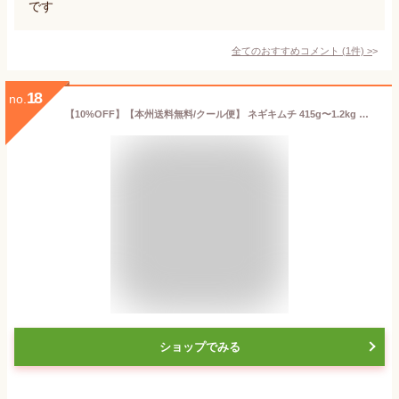
です
全てのおすすめコメント
(
1
件)
>
18
no.
【10%OFF】【本州送料無料/クール便】 ネギキムチ 415g〜1.2kg 選べる内容量 パキムチ 本格 発酵食品 腸活 乳酸菌 薬膳食材 天然素材 旨味 ご飯のお供 おつまみ 韓国食品 手作り 漬物 ギフト 贈り物 プレゼント 三口一品 キムチ専門店 おすすめ 取り寄せ 韓国 中国 伝統 熟成
ショップでみる