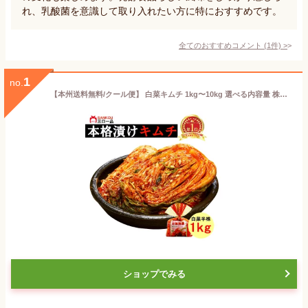
れ、乳酸菌を意識して取り入れたい方に特におすすめです。
全てのおすすめコメント
(
1
件)
>
1
no.
【本州送料無料/クール便】 白菜キムチ 1kg〜10kg 選べる内容量 株漬け カットなし まるごと キムチ 本格 発酵食品 腸活 乳酸菌 薬膳食材 天然素材 旨味 ご飯のお供 おつまみ 手作り 三口一品 キムチ専門店 おすすめ 取り寄せ ポギキムチ キムチ鍋 豚キムチ 熟成
ショップでみる