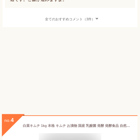
全てのおすすめコメント（3件）
4
no.
白菜キムチ 1kg 本格 キムチ お漬物 国産 乳酸菌 発酵 発酵食品 自然発酵 ギフト ご飯のお供 韓国 唐辛子 キムチ鍋 株漬け 手塗り ポギキムチ 【送料無料(北海道・沖縄を除く)