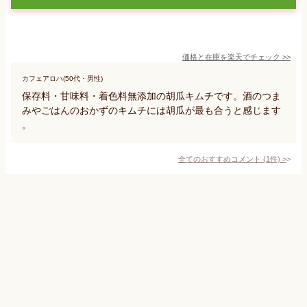
価格と在庫を
楽天
でチェック
>>
カフェアロハ(50代・男性)
保存料・甘味料・着色料無添加の胡瓜キムチです。酒のつま
みやごはんのおかずのキムチには胡瓜が最も合うと感じます
。
全てのおすすめコメント
(
1
件)
>