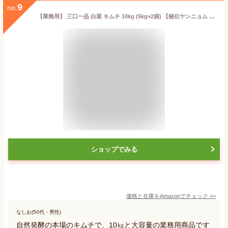
9
no.
【業務用】 三口一品 白菜 キムチ 10kg (5kg×2袋) 【秘伝ヤンニョム 無添加 発酵 本場の味 乳酸菌】 ご飯がすすむ 焼肉 おつまみ キムチ 白菜キムチ きむち 美味しい 漬物 伝統 冷蔵便 贈り物 ギフト 母の日
ショップでみる
価格と在庫を
Amazon
でチェック
>>
なしお(50代・男性)
自然発酵の本場のキムチで、10㎏と大容量の業務用商品です