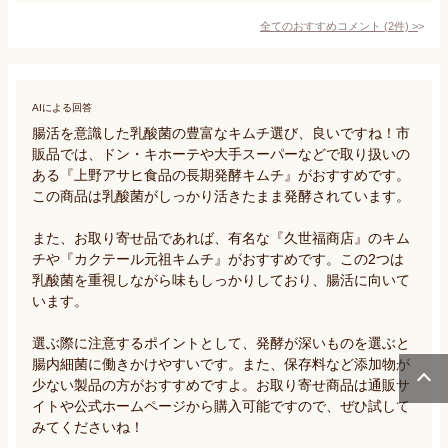
全てのおすすめコメント
(
2
件)
>
AIによる回答
腸活を意識した乳酸菌の豊富なキムチ選び、良いですね！市
販品では、ドン・キホーテや大手スーパーなどで取り扱いの
ある『上野アサヒ食品の長期発酵キムチ』がおすすめです。
この商品は乳酸菌がしっかり活きたまま発酵されています。 

また、お取り寄せ品であれば、有名な『久世福商店』のキム
チや『カクテール元祖キムチ』がおすすめです。この2つは
乳酸菌を重視しながら味もしっかりしており、腸活に向いて
います。

選ぶ際に注意するポイントとして、発酵が深いものを選ぶと
腸内細菌に働きかけやすいです。また、保存料など添加物が
少ない製品の方がおすすめですよ。お取り寄せ商品は通販サ
イトや公式ホームページから購入可能ですので、ぜひ試して
みてくださいね！