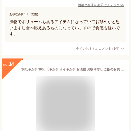
価格と在庫を
楽天
でチェック
>>
あやなみ(20代・女性)
漬物でボリュームもあるアイテムになっていてお勧めかと思
いますし食べ応えあるものになっていますので食感も軽いで
す。
全てのおすすめコメント
(
1
件)
>
14
no.
胡瓜キムチ 300g【キムチ オイキムチ お漬物 お取り寄せ ご飯のお供 父の日 お中元 韓国 野菜キムチ 国産 乳酸菌 発酵 発酵食品 天平キムチ】