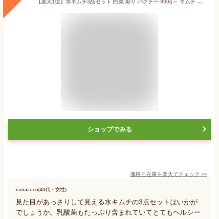
【楽天1位】水キムチ3品セット 白菜 彩り パクチー 900g～ キムチ 水キムチ 漬物 腸活 乳酸菌 健康志向 発酵食品 韓国 韓国グルメ 手作りキムチ お取り寄せ 韓国料理 韓国食品 ヘルシー 美肌
ショップでみる
価格と在庫を
楽天
でチェック
>>
nanacoco(40代・女性)
見た目があっさりして見える水キムチの3点セットはいかが
でしょうか。乳酸菌もたっぷり含まれていてとてもヘルシー