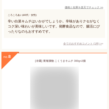
価格と在庫を
楽天
でチェック
>>
ころころあい(40代・女性)
辛い白菜キムチはいかがでしょうか。辛味がありクセがなく
コク深い味わいが美味しいです。発酵食品なので、腸活にぴ
ったりなのもおすすめです。
全てのおすすめコメント
(
1
件)
>
8
no.
[冷蔵] 東海漬物 こくうまキムチ 300g×2個