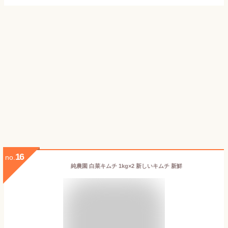
16
no.
純農園 白菜キムチ 1kg×2 新しいキムチ 新鮮