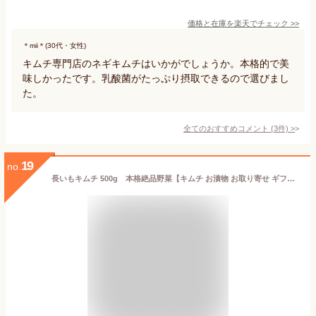
価格と在庫を
楽天
でチェック
>>
＊mii＊(30代・女性)
キムチ専門店のネギキムチはいかがでしょうか。本格的で美
味しかったです。乳酸菌がたっぷり摂取できるので選びまし
た。
全てのおすすめコメント
(
3
件)
>
19
no.
長いもキムチ 500g 本格絶品野菜【キムチ お漬物 お取り寄せ ギフト ご飯のお供 父の日 お中元 韓国 唐辛子 山芋 長芋 キムチサラダ 野菜キムチ 国産 乳酸菌 発酵 発酵食品 天平キムチ】