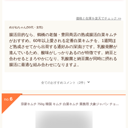
価格と在庫を
楽天
でチェック
>>
めがねちゃん(50代・女性)
腸活目的なら、鶴橋の老舗・豊田商店の熟成腸活白菜キムチ
がおすすめ。60年以上愛される定番白菜キムチを、1週間ほ
ど熟成させてから出荷する通好みの深漬けです。乳酸発酵が
進んでいるため、酸味がしっかりあるのが特徴です。納豆と
合わせるとまろやかになり、乳酸菌と納豆菌が同時に摂れる
腸活に最適な組み合わせになりますよ。
全てのおすすめコメント（2件）
6
no.
宗家キムチ 750g 韓国 キムチ 白菜キムチ 業務用 大象ジャパン チョンカキムチ