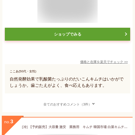
ショップでみる
価格と在庫を
楽天
でチェック
>>
ここあ(50代・女性)
自然発酵効果で乳酸菌たっぷりのだいこんキムチはいかがで
しょうか。歯ごたえがよく、食べ応えもあります。
全てのおすすめコメント（3件）
3
no.
[冷] 【予約販売】大容量 激安 業務用 キムチ 韓国市場 白菜キムチ 5kg 2個セット（1490円×2個）白菜キムチ 本格漬け 店舗用 お買い得 お手頃 価格 大家族 おかず 発酵 手作り 美味しい ギフト 食べ物 伝統 熟成 乳酸菌 ヘルシー 入荷予定日6月中旬以降