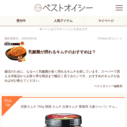
受付中
人気アイテム
マイページ
本ページはプロモーションを含みます
最終更新日：2026/06/18
74
View
32
コメント
乳酸菌が摂れるキムチのおすすめは？
腸活のために、なるべく乳酸菌が多く摂れるキムチを探しています。スーパーで買
える市販品からお取り寄せ商品まで幅広く見てみたいです。おすすめのキムチがあ
ればぜひ教えてください。
ベストオイシー編集部
Pick
Up
宗家キムチ 750g 韓国 キムチ 白菜キムチ 業務用 大象ジャパン チョンカキムチ