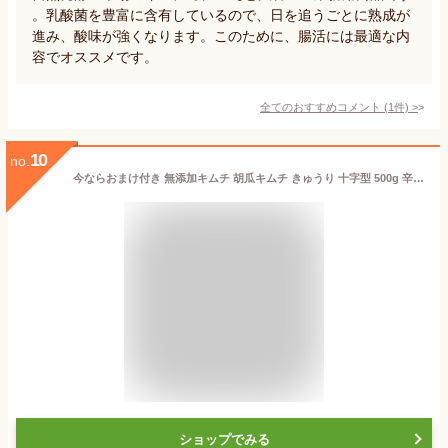
。乳酸菌を豊富に含有しているので、日を追うごとに熟成が
進み、酸味が強くなります。このために、腸活には最適な内
容でオススメです。
全てのおすすめコメント
(
1
件)
>
10
no.
今ならおまけ付き 無添加キムチ 胡瓜キムチ きゅうり 十字型 500g 辛口 乳酸菌で優しい食生活を 手作りキムチ専門店 joayoキムチ フルーツキムチ
ショップでみる