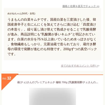
価格と在庫を
楽天
でチェック
>>
めがねちゃん(50代・女性)
うまもんの白菜キムチです。国産白菜を三度漬けした後、韓
国産唐辛子と生にんにくを加えてさらに漬け込む「四度漬け
の本造り」。繰り返し漬け替えて熟成させることで乳酸発酵
が進み、商品説明にも“乳酸菌が多いキムチ”と明記されてい
ます。白菜の水分を75％以上抜いているため水っぽさがなく
、食物繊維もしっかり。元醤油蔵で造られており、蔵付き酵
母の環境で発酵が進むのも特徴です。200gずつの真空パック
です。
全てのおすすめコメント
(
1
件)
>
12
no.
崔(チェ)さんのプレミアムキムチ 極味 700g [乳酸菌発酵/チェさんのキムチ] ※クール便冷蔵