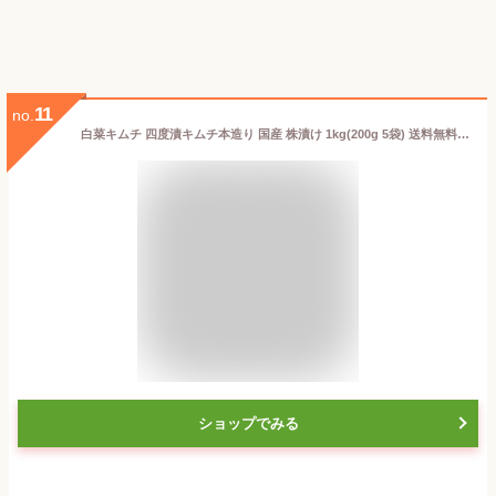
11
no.
白菜キムチ 四度漬キムチ本造り 国産 株漬け 1kg(200g 5袋) 送料無料 乳酸発酵 漬物 白菜漬け うまもん
ショップでみる