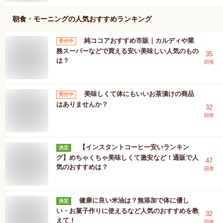
朝食・モーニング
の人気おすすめランキング
純ココアおすすめ市販｜カルディや業
受付中
務スーパーなどで買える安い美味しい人気のもの
35
は？
回答
美味しくて体にもいいお茶漬けの商品
受付中
はありませんか？
32
回答
【インスタントコーヒー安いランキン
決定
グ】めちゃくちゃ美味しくて激安など！通販で人
47
気のおすすめは？
回答
健康に良い米油は？無添加で体に優し
決定
い・お菓子作りに使えるなど人気のおすすめを教
32
えて！
回答