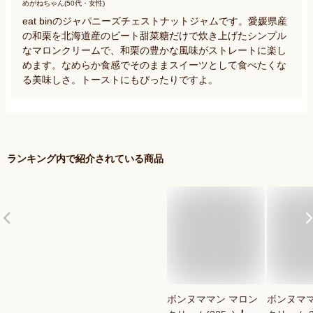
めがねちゃん(50代・女性)
eat binのジャパニーズチェストナットジャムです。愛媛県産
の和栗を北海道産のビート甜菜糖だけで炊き上げたシンプル
なマロンクリームで、和栗の豊かな風味がストレートに楽し
めます。なめらか食感でそのままスイーツとして食べたくな
る美味しさ。トーストにもぴったりですよ。
ランキング内で紹介されている商品
ボンヌママン マロン
ボンヌママ