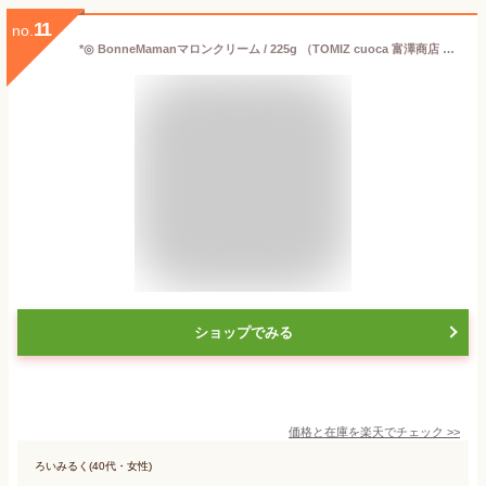
11
no.
*◎ BonneMamanマロンクリーム / 225g （TOMIZ cuoca 富澤商店 クオカ）
ショップでみる
価格と在庫を
楽天
でチェック
>>
ろいみるく(40代・女性)