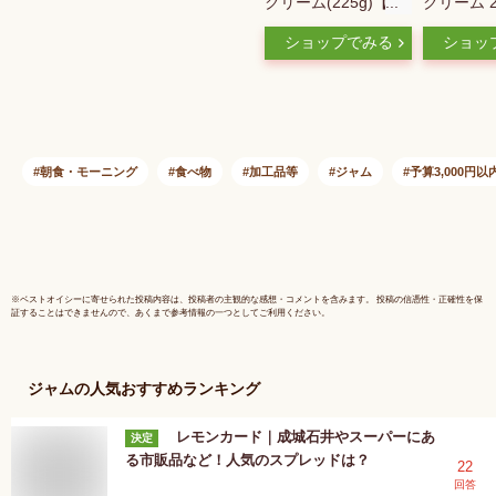
クリーム(225g)【ボ
クリーム 2
ンヌママン】[スプレ
ショップでみる
ショッ
ッド マロン クリ ク
リーム ジャム]
朝食・モーニング
食べ物
加工品等
ジャム
予算3,000円以
※
ベストオイシー
に寄せられた投稿内容は、投稿者の主観的な感想・コメントを含みます。 投稿の信憑性・正確性を保
証することはできませんので、あくまで参考情報の一つとしてご利用ください。
ジャム
の人気おすすめランキング
レモンカード｜成城石井やスーパーにあ
決定
る市販品など！人気のスプレッドは？
22
回答