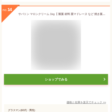
14
no.
サバトン マロンクリーム 1kg【 製菓 材料 栗マドレーヌ など 焼き菓子 モンブラン など お菓子作りにパン トースト ジャム にも 】
ショップでみる
価格と在庫を
楽天
でチェック
>>
グラスマン(60代・男性)