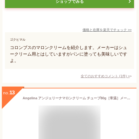
ショップでみる
価格と在庫を
楽天
でチェック
>>
ゴクヒマル
コロンブスのマロンクリームを紹介します。メーカーはシュ
ークリーム用とはしていますがパンに塗っても美味しいです
よ。
全てのおすすめコメント
(
1
件)
>
13
no.
Angelina アンジェリーナマロンクリーム チューブ80g［常温］メール便でお届け【送料無料】【4～5営業日以内に出荷】