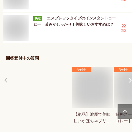
エスプレッソタイプのインスタントコー
決定
ヒー｜苦みがしっかり！美味しいおすすめは？
22
回答
回答受付中の質問
受付中
受付中
【絶品】濃厚で美味
業務スー
しいかぼちゃプリン
コレート
が知りたい！人気の
1キロの