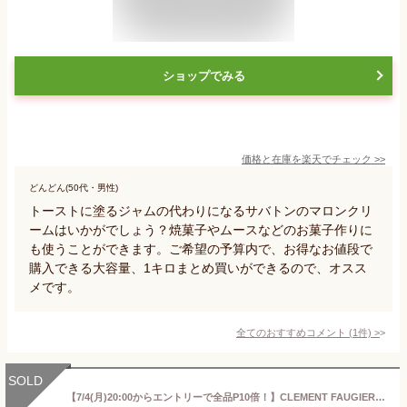
ショップでみる
価格と在庫を
楽天
でチェック
>>
どんどん(50代・男性)
トーストに塗るジャムの代わりになるサバトンのマロンクリ
ームはいかがでしょう？焼菓子やムースなどのお菓子作りに
も使うことができます。ご希望の予算内で、お得なお値段で
購入できる大容量、1キロまとめ買いができるので、オスス
メです。
全てのおすすめコメント
(
1
件)
>
SOLD
【7/4(月)20:00からエントリーで全品P10倍！】CLEMENT FAUGIER[クレマン・フォジエ]マロンクリーム250g[栗ジャム 瓶 ベストセラー 無添加 オーガニック 250g フランス産]☆