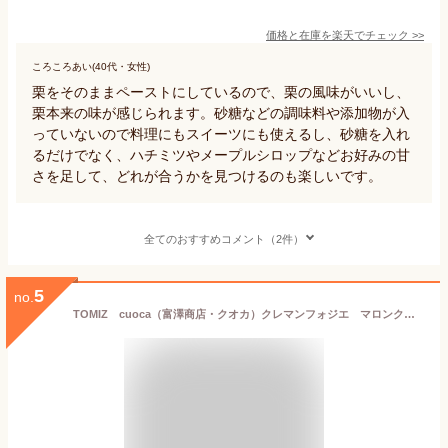
価格と在庫を
楽天
でチェック
>>
ころころあい(40代・女性)
栗をそのままペーストにしているので、栗の風味がいいし、
栗本来の味が感じられます。砂糖などの調味料や添加物が入
っていないので料理にもスイーツにも使えるし、砂糖を入れ
るだけでなく、ハチミツやメープルシロップなどお好みの甘
さを足して、どれが合うかを見つけるのも楽しいです。
全てのおすすめコメント（2件）
5
no.
TOMIZ cuoca（富澤商店・クオカ）クレマンフォジエ マロンクリーム（瓶） / 250g 栗・芋・かぼちゃ マロンクリーム