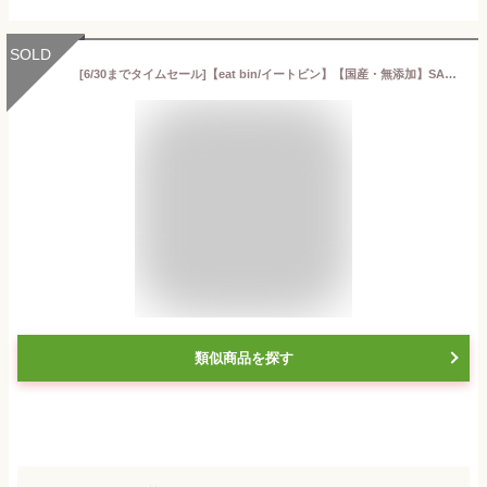
SOLD
[6/30までタイムセール]【eat bin/イートビン】【国産・無添加】SALON adam et rope'オリジナル Japanese Chestnut Jam(ジャパニーズチェストナットジャム)ギフト/プレゼント/贈り物/お歳暮/お中元/内祝い/常備/パン/ジャム/スプレッド/コンフィチュール/栗/マロン
類似商品を探す