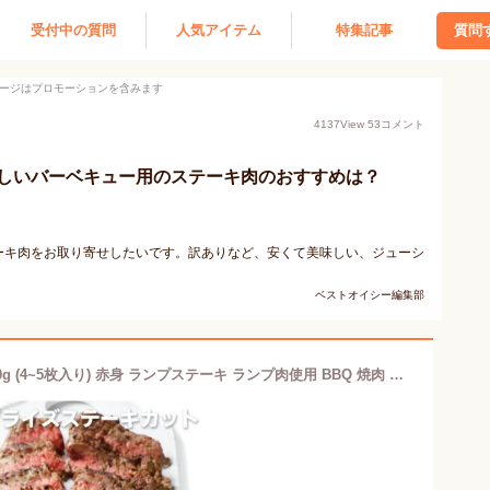
受付中の質問
人気アイテム
特集記事
質問
ージはプロモーションを含みます
4137
View
53
コメント
しいバーベキュー用のステーキ肉のおすすめは？
ーキ肉をお取り寄せしたいです。訳ありなど、安くて美味しい、ジューシ
ベストオイシー編集部
ステーキ肉 テンダライズ ステーキ 500g (4~5枚入り) 赤身 ランプステーキ ランプ肉使用 BBQ 焼肉 牧草牛 オーストラリアまたはニュージーランド 牛肉ステーキ ブロック-B007a