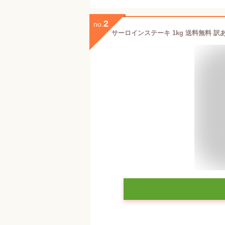
2
no.