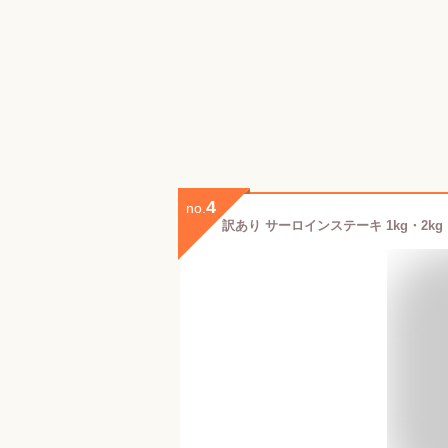
4
no.