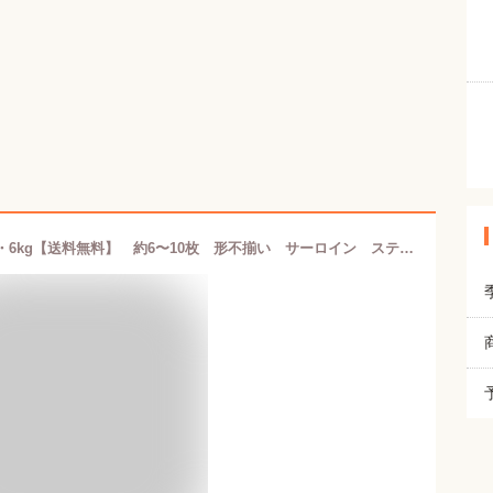
訳あり サーロインステーキ 1kg・2kg・6kg【送料無料】 約6〜10枚 形不揃い サーロイン ステーキ （加工牛肉） お肉 肉 高級 お取り寄せ お取り寄せグルメ 牛肉 サーロイン 美味しいもの おいしいもの ギフト 誕生日 内祝い 敬老の日 母の日 父の日 御中元 キャンプ飯