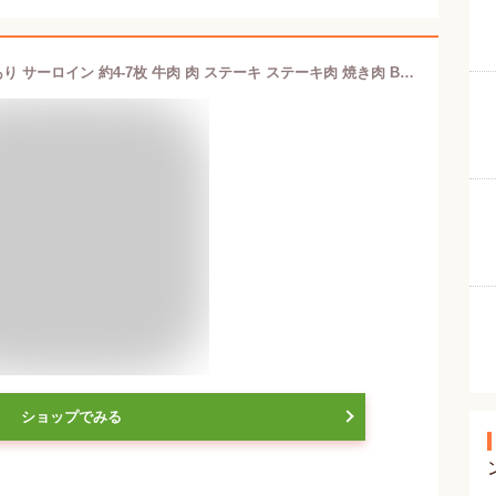
サーロインステーキ 1kg 送料無料 訳あり サーロイン 約4-7枚 牛肉 肉 ステーキ ステーキ肉 焼き肉 BBQ バーベキュー メーカー直送 shr-000
ショップでみる