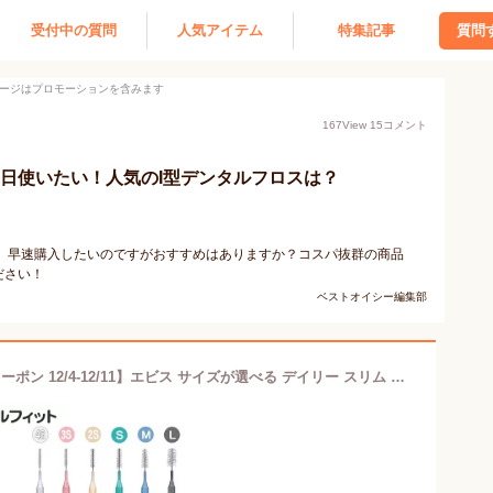
受付中の質問
人気アイテム
特集記事
質問
ージはプロモーションを含みます
167
View
15
コメント
毎日使いたい！人気のI型デンタルフロスは？
で、早速購入したいのですがおすすめはありますか？コスパ抜群の商品
ださい！
ベストオイシー編集部
【★エントリーP5倍+先着100円OFFクーポン 12/4-12/11】エビス サイズが選べる デイリー スリム 歯間ブラシ I字 30本入