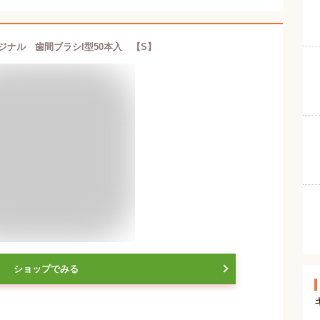
リジナル 歯間ブラシI型50本入 【S】
ショップでみる