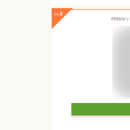
2
no.
FEEDオ