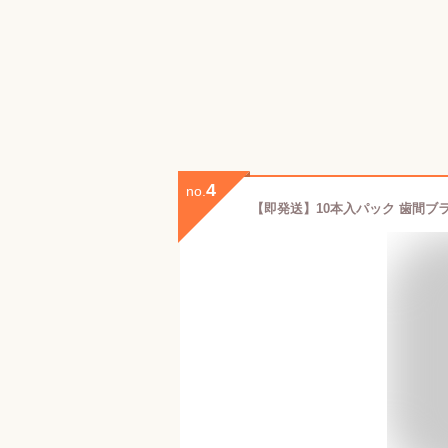
4
no.
【即発送】10本入パック 歯間ブ