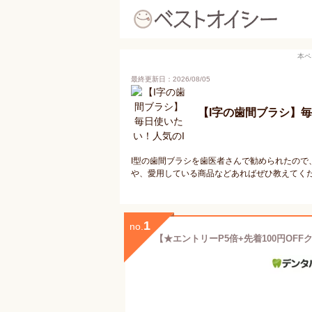
本ペ
最終更新日：2026/08/05
【I字の歯間ブラシ】
I型の歯間ブラシを歯医者さんで勧められたの
や、愛用している商品などあればぜひ教えてく
1
no.