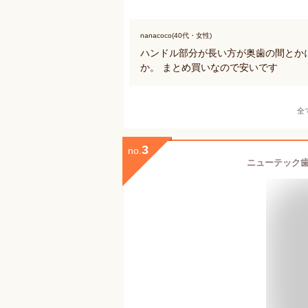
nanacoco(40代・女性)
ハンドル部分が長い方が奥歯の間とかに
か。 まとめ買いなので安いです
全
3
no.
ニューテック歯間